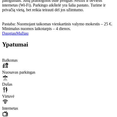
patogumais. Jūsų pramogoms bute įrengtas Netflix ir bevielis
internetas (Wi-Fi). Parkingo aikštelė yra šalia pastato. Turime ir
privačią vietą, bet reikia teirauti dėl jos užimtumo.
Pastaba: Nuomojant taikomas vienkartinis valymo mokestis – 25 €.
Minimalus nuomos laikotarpis – 4 dienos.
Daugiau
Mažiau
Ypatumai
Balkonas
Nuosavas parkingas
Dušas
Virtuvė
Internetas