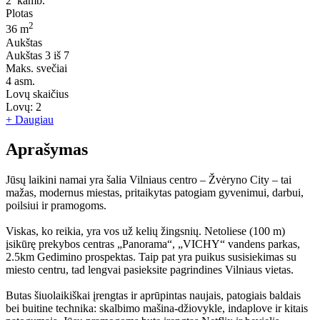
2
kamb.
Plotas
2
36 m
Aukštas
Aukštas
3 iš 7
Maks. svečiai
4
asm.
Lovų skaičius
Lovų:
2
+ Daugiau
Aprašymas
Jūsų laikini namai yra šalia Vilniaus centro – Žvėryno City – tai
mažas, modernus miestas, pritaikytas patogiam gyvenimui, darbui,
poilsiui ir pramogoms.
Viskas, ko reikia, yra vos už kelių žingsnių. Netoliese (100 m)
įsikūrę prekybos centras „Panorama“, „VICHY“ vandens parkas,
2.5km Gedimino prospektas. Taip pat yra puikus susisiekimas su
miesto centru, tad lengvai pasieksite pagrindines Vilniaus vietas.
Butas šiuolaikiškai įrengtas ir aprūpintas naujais, patogiais baldais
bei buitine technika: skalbimo mašina-džiovykle, indaplove ir kitais