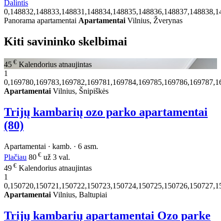
Dalintis
0,148832,148833,148831,148834,148835,148836,148837,148838,1
Panorama apartamentai
Apartamentai
Vilnius, Žverynas
Kiti savininko skelbimai
€
45
Kalendorius atnaujintas
1
0,169780,169783,169782,169781,169784,169785,169786,169787,1
Apartamentai
Vilnius, Šnipiškės
Trijų kambarių ozo parko apartamentai
(80)
Apartamentai · kamb. · 6 asm.
€
Plačiau
80
už 3 val.
€
49
Kalendorius atnaujintas
1
0,150720,150721,150722,150723,150724,150725,150726,150727,1
Apartamentai
Vilnius, Baltupiai
Trijų kambarių apartamentai Ozo parke