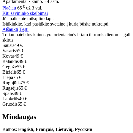
Apartamentai · kamb. · 4 asm.
€
Plačiau
65
už 3 val.
Kiti savininko skelbimai
Jūs paliekate mūsų tinklapį.
Isitikinkite, kad pasitikite svetaine į kurią būsite nukreipti.
Atšaukti
Tęsti
Toliau pateiktos kainos yra orientacinės ir tam tikromis dienomis gali
skirtis.
Sausis
49 €
Vasaris
55 €
Kovas
49 €
Balandis
49 €
Gegužė
55 €
Birželis
65 €
Liepa
75 €
Rugpjūtis
75 €
Rugsėjis
65 €
Spalis
49 €
Lapkritis
49 €
Gruodis
65 €
Mindaugas
Kalbos:
English, Français, Lietuvių, Русский