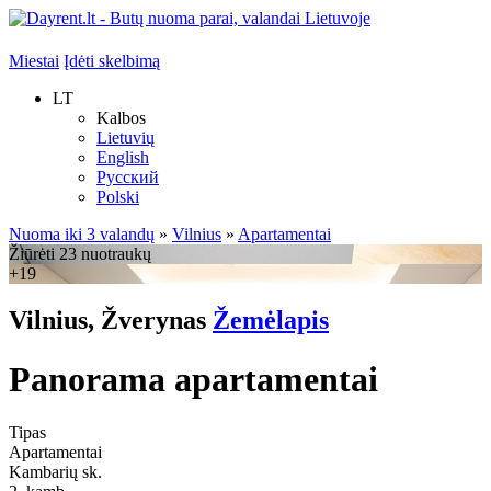
Miestai
Įdėti skelbimą
LT
Kalbos
Lietuvių
English
Русский
Polski
Nuoma iki 3 valandų
»
Vilnius
»
Apartamentai
Žiūrėti 23 nuotraukų
+19
Vilnius, Žverynas
Žemėlapis
Panorama apartamentai
Tipas
Apartamentai
Kambarių sk.