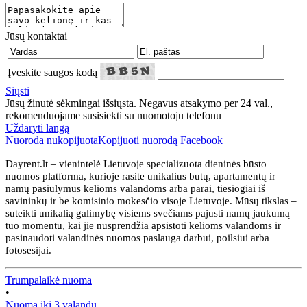
Jūsų kontaktai
Įveskite saugos kodą
Siųsti
Jūsų žinutė sėkmingai išsiųsta. Negavus atsakymo per 24 val.,
rekomenduojame susisiekti su nuomotoju telefonu
Uždaryti langą
Nuoroda nukopijuota
Kopijuoti nuorodą
Facebook
Dayrent.lt – vienintelė Lietuvoje specializuota dieninės būsto
nuomos platforma, kurioje rasite unikalius butų, apartamentų ir
namų pasiūlymus kelioms valandoms arba parai, tiesiogiai iš
savininkų ir be komisinio mokesčio visoje Lietuvoje. Mūsų tikslas –
suteikti unikalią galimybę visiems svečiams pajusti namų jaukumą
tuo momentu, kai jie nusprendžia apsistoti kelioms valandoms ir
pasinaudoti valandinės nuomos paslauga darbui, poilsiui arba
fotosesijai.
Trumpalaikė nuoma
•
Nuoma iki 3 valandų