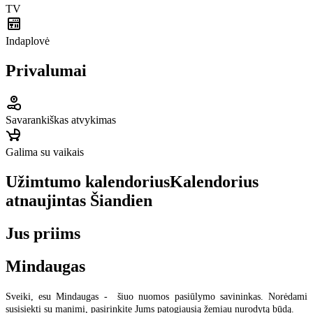
TV
Indaplovė
Privalumai
Savarankiškas atvykimas
Galima su vaikais
Užimtumo kalendorius
Kalendorius
atnaujintas
Šiandien
Jus priims
Mindaugas
Sveiki, esu Mindaugas - šiuo nuomos pasiūlymo savininkas. Norėdami
susisiekti su manimi, pasirinkite Jums patogiausią žemiau nurodytą būdą.