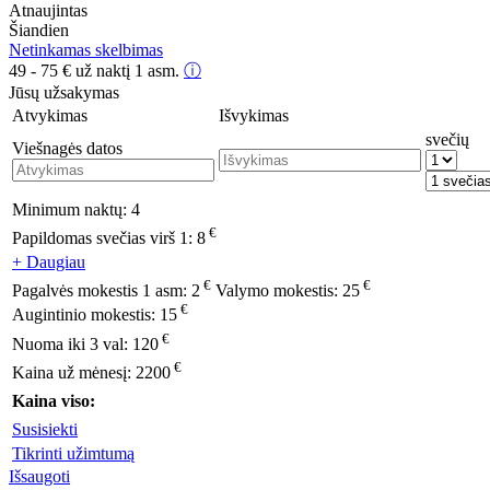
Atnaujintas
Šiandien
Netinkamas skelbimas
49 - 75
€
už naktį 1 asm.
ⓘ
Jūsų užsakymas
Atvykimas
Išvykimas
svečių
Viešnagės datos
Minimum naktų:
4
€
Papildomas svečias virš 1:
8
+ Daugiau
€
€
Pagalvės mokestis 1 asm:
2
Valymo mokestis:
25
€
Augintinio mokestis:
15
€
Nuoma iki 3 val:
120
€
Kaina už mėnesį:
2200
Kaina viso:
Susisiekti
Tikrinti užimtumą
Išsaugoti