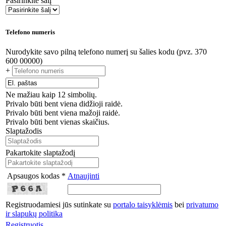
Pasirinkite šalį
Telefono numeris
Nurodykite savo pilną telefono numerį su šalies kodu (pvz. 370
600 00000)
+
Ne mažiau kaip 12 simbolių.
Privalo būti bent viena didžioji raidė.
Privalo būti bent viena mažoji raidė.
Privalo būti bent vienas skaičius.
Slaptažodis
Pakartokite slaptažodį
Apsaugos kodas *
Atnaujinti
Registruodamiesi jūs sutinkate su
portalo taisyklėmis
bei
privatumo
ir slapukų politika
Registruotis