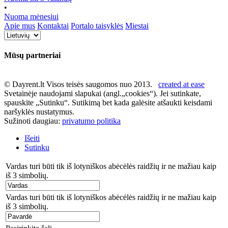
•
Nuoma mėnesiui
Apie mus
Kontaktai
Portalo taisyklės
Miestai
Mūsų partneriai
© Dayrent.lt Visos teisės saugomos nuo 2013.
created at ease
Svetainėje naudojami slapukai (angl.„cookies“). Jei sutinkate,
spauskite „Sutinku“. Sutikimą bet kada galėsite atšaukti keisdami
naršyklės nustatymus.
Sužinoti daugiau:
privatumo politika
Išeiti
Sutinku
Vardas turi būti tik iš lotyniškos abėcėlės raidžių ir ne mažiau kaip
iš 3 simbolių.
Vardas turi būti tik iš lotyniškos abėcėlės raidžių ir ne mažiau kaip
iš 3 simbolių.