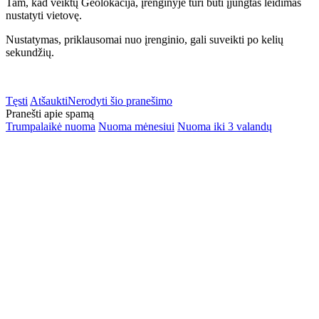
Tam, kad veiktų Geolokacija, įrenginyje turi būti įjungtas leidimas
nustatyti vietovę.
Nustatymas, priklausomai nuo įrenginio, gali suveikti po kelių
sekundžių.
Tęsti
Atšaukti
Nerodyti šio pranešimo
Pranešti apie spamą
Trumpalaikė nuoma
Nuoma mėnesiui
Nuoma iki 3 valandų