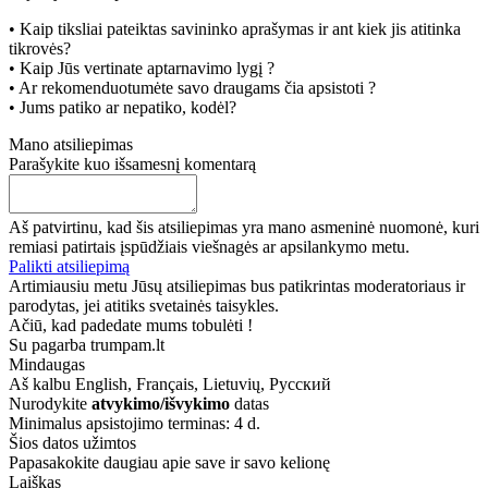
• Kaip tiksliai pateiktas savininko aprašymas ir ant kiek jis atitinka
tikrovės?
• Kaip Jūs vertinate aptarnavimo lygį ?
• Ar rekomenduotumėte savo draugams čia apsistoti ?
• Jums patiko ar nepatiko, kodėl?
Mano atsiliepimas
Parašykite kuo išsamesnį komentarą
Aš patvirtinu, kad šis atsiliepimas yra mano asmeninė nuomonė, kuri
remiasi patirtais įspūdžiais viešnagės ar apsilankymo metu.
Palikti atsiliepimą
Artimiausiu metu Jūsų atsiliepimas bus patikrintas moderatoriaus ir
parodytas, jei atitiks svetainės taisykles.
Ačiū, kad padedate mums tobulėti !
Su pagarba trumpam.lt
Mindaugas
Aš kalbu
English, Français, Lietuvių, Русский
Nurodykite
atvykimo/išvykimo
datas
Minimalus apsistojimo terminas: 4 d.
Šios datos užimtos
Papasakokite daugiau apie save ir savo kelionę
Laiškas