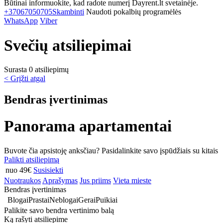
Būtinai informuokite, kad radote numerį Dayrent.lt svetainėje.
+37067050705
Skambinti
Naudoti pokalbių programėlės
WhatsApp
Viber
Svečių atsiliepimai
Surasta 0 atsiliepimų
< Grįžti atgal
Bendras įvertinimas
Panorama apartamentai
Buvote čia apsistoję anksčiau? Pasidalinkite savo įspūdžiais su kitais
Palikti atsiliepimą
nuo 49€
Susisiekti
Nuotraukos
Aprašymas
Jus priims
Vieta mieste
Bendras įvertinimas
Blogai
Prastai
Neblogai
Gerai
Puikiai
Palikite savo bendra vertinimo balą
Ką rašyti atsiliepime