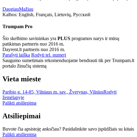
Daugiau
Mažiau
Kalbos:
English, Français, Lietuvių, Русский
Trumpam Pro
Šio skelbimo savininkas yra
PLUS
programos narys ir mūsų
patikimas partneris nuo 2016 m.
Dayrent.lt partneris nuo 2016 m.
Parašyti laišką
Rodyti tel. numerį
Saugumo sumetimais rekomenduojame bendrauti tik per Trumpam.lt
portalo žinučių sistemą
Vieta mieste
Paribio g. 14-85, Vilniaus m. sav., Žverynas, Vilnius
Rodyti
žemėlapyje
Palikti atsiliepimą
Atsiliepimai
Buvote čia apsistoję anksčiau? Pasidalinkite savo įspūdžiais su kitais
Palikti atsiliepimą