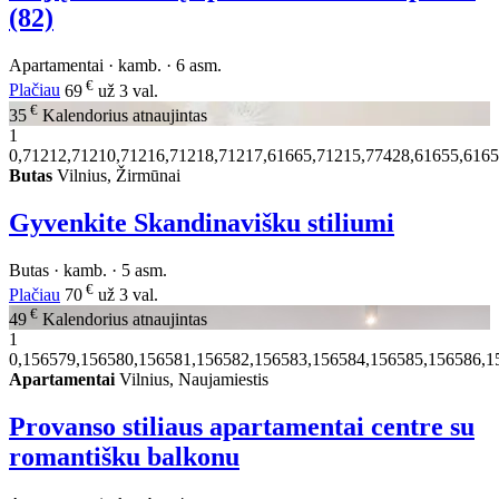
(82)
Apartamentai · kamb. · 6 asm.
€
Plačiau
69
už 3 val.
€
35
Kalendorius atnaujintas
1
0,71212,71210,71216,71218,71217,61665,71215,77428,61655,6165
Butas
Vilnius, Žirmūnai
Gyvenkite Skandinavišku stiliumi
Butas · kamb. · 5 asm.
€
Plačiau
70
už 3 val.
€
49
Kalendorius atnaujintas
1
0,156579,156580,156581,156582,156583,156584,156585,156586,1
Apartamentai
Vilnius, Naujamiestis
Provanso stiliaus apartamentai centre su
romantišku balkonu