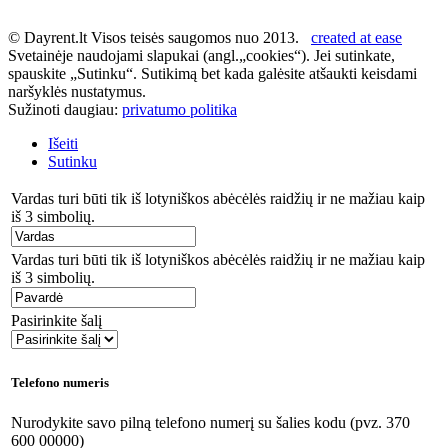
© Dayrent.lt Visos teisės saugomos nuo 2013.
created at ease
Svetainėje naudojami slapukai (angl.„cookies“). Jei sutinkate,
spauskite „Sutinku“. Sutikimą bet kada galėsite atšaukti keisdami
naršyklės nustatymus.
Sužinoti daugiau:
privatumo politika
Išeiti
Sutinku
Vardas turi būti tik iš lotyniškos abėcėlės raidžių ir ne mažiau kaip
iš 3 simbolių.
Vardas turi būti tik iš lotyniškos abėcėlės raidžių ir ne mažiau kaip
iš 3 simbolių.
Pasirinkite šalį
Telefono numeris
Nurodykite savo pilną telefono numerį su šalies kodu (pvz. 370
600 00000)