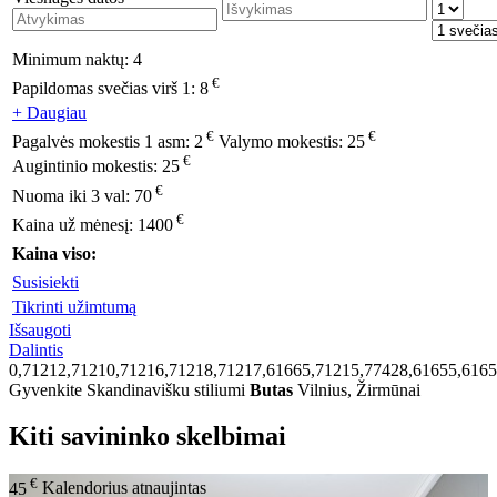
Minimum naktų:
4
€
Papildomas svečias virš 1:
8
+ Daugiau
€
€
Pagalvės mokestis 1 asm:
2
Valymo mokestis:
25
€
Augintinio mokestis:
25
€
Nuoma iki 3 val:
70
€
Kaina už mėnesį:
1400
Kaina viso:
Susisiekti
Tikrinti užimtumą
Išsaugoti
Dalintis
0,71212,71210,71216,71218,71217,61665,71215,77428,61655,6165
Gyvenkite Skandinavišku stiliumi
Butas
Vilnius, Žirmūnai
Kiti savininko skelbimai
€
45
Kalendorius atnaujintas