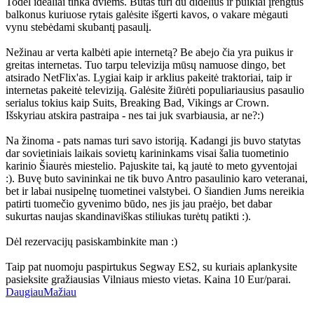
Todėl idealiai tinka dviems. Butas turi du didelius ir puikiai įrengtus
balkonus kuriuose rytais galėsite išgerti kavos, o vakare mėgauti
vynu stebėdami skubantį pasaulį.
Nežinau ar verta kalbėti apie internetą? Be abejo čia yra puikus ir
greitas internetas. Tuo tarpu televizija mūsų namuose dingo, bet
atsirado NetFlix'as. Lygiai kaip ir arklius pakeitė traktoriai, taip ir
internetas pakeitė televiziją. Galėsite žiūrėti populiariausius pasaulio
serialus tokius kaip Suits, Breaking Bad, Vikings ar Crown.
Išskyriau atskira pastraipa - nes tai juk svarbiausia, ar ne?:)
Na žinoma - pats namas turi savo istoriją. Kadangi jis buvo statytas
dar sovietiniais laikais sovietų karininkams visai šalia tuometinio
karinio Šiaurės miestelio. Pajuskite tai, ką jautė to meto gyventojai
:). Buvę buto savininkai ne tik buvo Antro pasaulinio karo veteranai,
bet ir labai nusipelnę tuometinei valstybei. O šiandien Jums nereikia
patirti tuomečio gyvenimo būdo, nes jis jau praėjo, bet dabar
sukurtas naujas skandinaviškas stiliukas turėtų patikti :).
Dėl rezervacijų pasiskambinkite man :)
Taip pat nuomoju paspirtukus Segway ES2, su kuriais aplankysite
pasieksite gražiausias Vilniaus miesto vietas. Kaina 10 Eur/parai.
Daugiau
Mažiau