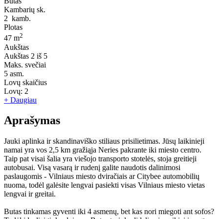
Butas
Kambarių sk.
2
kamb.
Plotas
2
47 m
Aukštas
Aukštas
2 iš 5
Maks. svečiai
5
asm.
Lovų skaičius
Lovų:
2
+ Daugiau
Aprašymas
Jauki aplinka ir skandinaviško stiliaus prisilietimas. Jūsų laikinieji
namai yra vos 2,5 km gražiąja Neries pakrante iki miesto centro.
Taip pat visai šalia yra viešojo transporto stotelės, stoja greitieji
autobusai. Visą vasarą ir rudenį galite naudotis dalinimosi
paslaugomis - Vilniaus miesto dviračiais ar Citybee automobilių
nuoma, todėl galėsite lengvai pasiekti visas Vilniaus miesto vietas
lengvai ir greitai.
Butas tinkamas gyventi iki 4 asmenų, bet kas nori miegoti ant sofos?