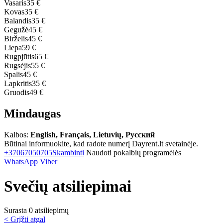
Vasaris
35 €
Kovas
35 €
Balandis
35 €
Gegužė
45 €
Birželis
45 €
Liepa
59 €
Rugpjūtis
65 €
Rugsėjis
55 €
Spalis
45 €
Lapkritis
35 €
Gruodis
49 €
Mindaugas
Kalbos:
English, Français, Lietuvių, Русский
Būtinai informuokite, kad radote numerį Dayrent.lt svetainėje.
+37067050705
Skambinti
Naudoti pokalbių programėlės
WhatsApp
Viber
Svečių atsiliepimai
Surasta 0 atsiliepimų
< Grįžti atgal