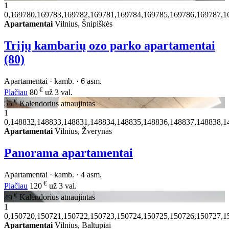
1
0,169780,169783,169782,169781,169784,169785,169786,169787,1
Apartamentai
Vilnius, Šnipiškės
Trijų kambarių ozo parko apartamentai
(80)
Apartamentai · kamb. · 6 asm.
€
Plačiau
80
už 3 val.
€
55
Kalendorius atnaujintas
1
0,148832,148833,148831,148834,148835,148836,148837,148838,1
Apartamentai
Vilnius, Žverynas
Panorama apartamentai
Apartamentai · kamb. · 4 asm.
€
Plačiau
120
už 3 val.
€
49
Kalendorius atnaujintas
1
0,150720,150721,150722,150723,150724,150725,150726,150727,1
Apartamentai
Vilnius, Baltupiai