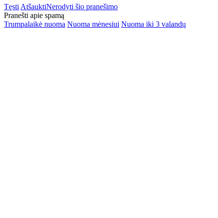
Tęsti
Atšaukti
Nerodyti šio pranešimo
Pranešti apie spamą
Trumpalaikė nuoma
Nuoma mėnesiui
Nuoma iki 3 valandų