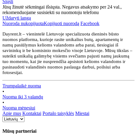
Siųsti
Jūsų žinutė sėkmingai išsiųsta. Negavus atsakymo per 24 val.,
rekomenduojame susisiekti su nuomotoju telefonu
Uždaryti langą
Nuoroda nukopijuota
Kopijuoti nuorodą
Facebook
Dayrent.lt – vienintelė Lietuvoje specializuota dieninės būsto
nuomos platforma, kurioje rasite unikalius butų, apartamentų ir
namų pasiūlymus kelioms valandoms arba parai, tiesiogiai iš
savininkų ir be komisinio mokesčio visoje Lietuvoje. Mūsų tikslas –
suteikti unikalią galimybę visiems svečiams pajusti namų jaukumą
tuo momentu, kai jie nusprendžia apsistoti kelioms valandoms ir
pasinaudoti valandinės nuomos paslauga darbui, poilsiui arba
fotosesijai.
Trumpalaikė nuoma
•
Nuoma iki 3 valandų
•
Nuoma mėnesiui
Apie mus
Kontaktai
Portalo taisyklės
Miestai
Mūsų partneriai