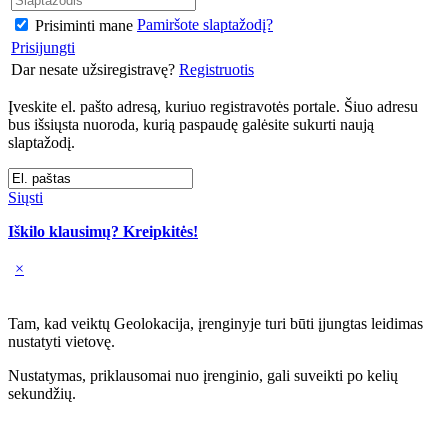
Pamiršote slaptažodį?
Prisiminti mane
Prisijungti
Dar nesate užsiregistravę?
Registruotis
Įveskite el. pašto adresą, kuriuo registravotės portale. Šiuo adresu
bus išsiųsta nuoroda, kurią paspaudę galėsite sukurti naują
slaptažodį.
Siųsti
Iškilo klausimų? Kreipkitės!
×
Tam, kad veiktų Geolokacija, įrenginyje turi būti įjungtas leidimas
nustatyti vietovę.
Nustatymas, priklausomai nuo įrenginio, gali suveikti po kelių
sekundžių.