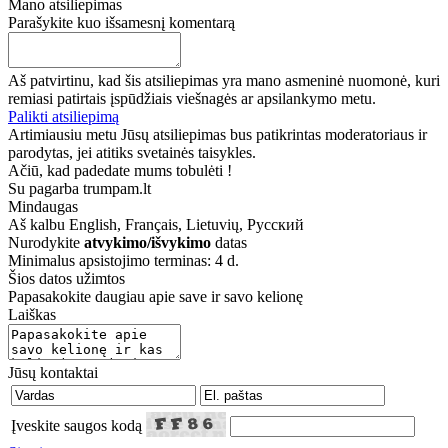
Mano atsiliepimas
Parašykite kuo išsamesnį komentarą
Aš patvirtinu, kad šis atsiliepimas yra mano asmeninė nuomonė, kuri
remiasi patirtais įspūdžiais viešnagės ar apsilankymo metu.
Palikti atsiliepimą
Artimiausiu metu Jūsų atsiliepimas bus patikrintas moderatoriaus ir
parodytas, jei atitiks svetainės taisykles.
Ačiū, kad padedate mums tobulėti !
Su pagarba trumpam.lt
Mindaugas
Aš kalbu
English, Français, Lietuvių, Русский
Nurodykite
atvykimo/išvykimo
datas
Minimalus apsistojimo terminas: 4 d.
Šios datos užimtos
Papasakokite daugiau apie save ir savo kelionę
Laiškas
Jūsų kontaktai
Įveskite saugos kodą