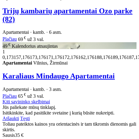
Trijų kambarių apartamentai Ozo parke
(82)
Apartamentai · kamb. · 6 asm.
€
Plačiau
69
už 3 val.
€
49
Kalendorius atnaujintas
1
0,173157,176173,176171,176172,176162,176188,176189,176187,1
Apartamentai
Vilnius, Žirmūnai
Karaliaus Mindaugo Apartamentai
Apartamentai · kamb. · 3 asm.
€
Plačiau
65
už 3 val.
Kiti savininko skelbimai
Jūs paliekate mūsų tinklapį.
Isitikinkite, kad pasitikite svetaine į kurią būsite nukreipti.
Atšaukti
Tęsti
Toliau pateiktos kainos yra orientacinės ir tam tikromis dienomis gali
skirtis.
Sausis
35 €