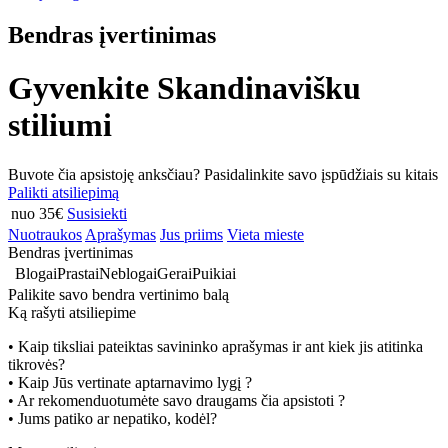
Bendras įvertinimas
Gyvenkite Skandinavišku
stiliumi
Buvote čia apsistoję anksčiau? Pasidalinkite savo įspūdžiais su kitais
Palikti atsiliepimą
nuo 35€
Susisiekti
Nuotraukos
Aprašymas
Jus priims
Vieta mieste
Bendras įvertinimas
Blogai
Prastai
Neblogai
Gerai
Puikiai
Palikite savo bendra vertinimo balą
Ką rašyti atsiliepime
• Kaip tiksliai pateiktas savininko aprašymas ir ant kiek jis atitinka
tikrovės?
• Kaip Jūs vertinate aptarnavimo lygį ?
• Ar rekomenduotumėte savo draugams čia apsistoti ?
• Jums patiko ar nepatiko, kodėl?