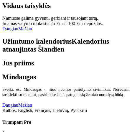
Vidaus taisyklės
Namuose galima gyventi, gerbiant ir tausojant turtą.
Imamas valymo mokestis 25 Eur ir 100 Eur depozitas.
Daugiau
Mažiau
Užimtumo kalendorius
Kalendorius
atnaujintas
Šiandien
Jus priims
Mindaugas
Sveiki, esu Mindaugas - šiuo nuomos pasiūlymo savininkas. Norėdami
susisiekti su manimi, pasirinkite Jums patogiausią žemiau nurodytą būdą.
Daugiau
Mažiau
Kalbos:
English, Français, Lietuvių, Русский
Trumpam Pro