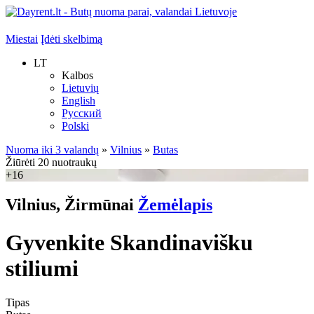
Miestai
Įdėti skelbimą
LT
Kalbos
Lietuvių
English
Русский
Polski
Nuoma iki 3 valandų
»
Vilnius
»
Butas
Žiūrėti 20 nuotraukų
+16
Vilnius, Žirmūnai
Žemėlapis
Gyvenkite Skandinavišku
stiliumi
Tipas