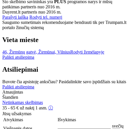
Šio skelbimo savininkas yra
PLUS
programos narys ir mūsų
patikimas partneris nuo 2016 m.
Dayrent.lt partneris nuo 2016 m.
Parašyti laišką
Rodyti tel. numerį
Saugumo sumetimais rekomenduojame bendrauti tik per Trumpam.lt
portalo žinučių sistemą
Vieta mieste
46, Žirmūnų gatvė, Žirmūnai, Vilnius
Rodyti žemėlapyje
Palikti atsiliepimą
Atsiliepimai
Buvote čia apsistoję anksčiau? Pasidalinkite savo įspūdžiais su kitais
Palikti atsiliepimą
Atnaujintas
Šiandien
Netinkamas skelbimas
35 - 65
€
už naktį 1 asm.
ⓘ
Jūsų užsakymas
Atvykimas
Išvykimas
svečių
Viešnagės datos