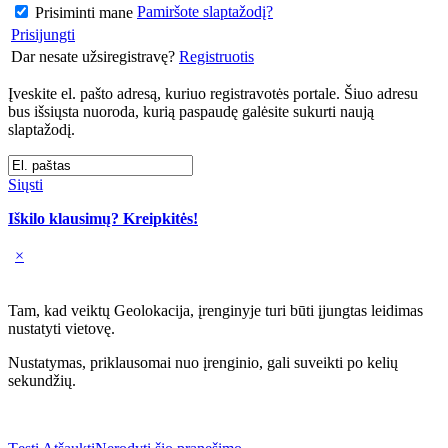
Pamiršote slaptažodį?
Prisiminti mane
Prisijungti
Dar nesate užsiregistravę?
Registruotis
Įveskite el. pašto adresą, kuriuo registravotės portale. Šiuo adresu
bus išsiųsta nuoroda, kurią paspaudę galėsite sukurti naują
slaptažodį.
Siųsti
Iškilo klausimų? Kreipkitės!
×
Tam, kad veiktų Geolokacija, įrenginyje turi būti įjungtas leidimas
nustatyti vietovę.
Nustatymas, priklausomai nuo įrenginio, gali suveikti po kelių
sekundžių.