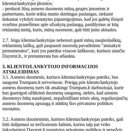
klientui/lankytojui įdomios;
- perduoti Jūsų asmens duomenis mūsų grupės įmonėms ir
partneriams, kurie teikia mums skirtingas paslaugas, siekiant
tinkamai vykdyti nustatytus įsipareigojimus, kad jos galėtų išsiųsti
svarbius pranešimus apie užsakytą paslaugą, pasiūlymus ar kitą
reklaminį turinį, kuris, mūsų nuomone, gali būti jums aktualus.
2.7. Jeigu klientas/lankytojas nebenori gauti mūsų naujienlaiškių,
reklaminių laiškų, gali paspausti nuorodą pavadinimu "atsisakyti
prenumeratos", kuri yra pateikta visuose laiškuose, kuriuos siunčia
Dayrent.lt., ir prenumerata bus atšaukta.
3. KLIENTO/LANKYTOJO INFORMACIJOS
ATSKLEIDIMAS
3.1. Asmens duomenis, kuriuos klientas/lankytojas pateiks, bus
saugomi Trumpam.lt serveriuose. Prieigą prie kliento/lankytojo
asmens duomenų turės tik atsakingi Trumpam.lt darbuotojai, kurie
bus įpareigoti užtikrinti duomenų saugumą, stebės, kad asmens
duomenys būtų naudojami, nepažeidžiant teisės aktų, reguliuojančių
asmens duomenų apsaugą ir atitiktų šios privatumo politikos
nuostatus.
3.2. Asmens duomenimis, kuriuos klientas/lankytojas pateiks, gali
būti dalijamasi su trečiosiomis šalimis, kurios taip pat veiks
laikydamiesi Dayrent.lt nustatytos privatumo politikos ir nepažeis