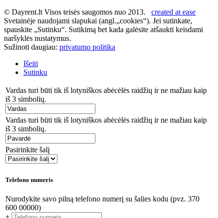
© Dayrent.lt Visos teisės saugomos nuo 2013.
created at ease
Svetainėje naudojami slapukai (angl.„cookies“). Jei sutinkate,
spauskite „Sutinku“. Sutikimą bet kada galėsite atšaukti keisdami
naršyklės nustatymus.
Sužinoti daugiau:
privatumo politika
Išeiti
Sutinku
Vardas turi būti tik iš lotyniškos abėcėlės raidžių ir ne mažiau kaip
iš 3 simbolių.
Vardas turi būti tik iš lotyniškos abėcėlės raidžių ir ne mažiau kaip
iš 3 simbolių.
Pasirinkite šalį
Telefono numeris
Nurodykite savo pilną telefono numerį su šalies kodu (pvz. 370
600 00000)
+