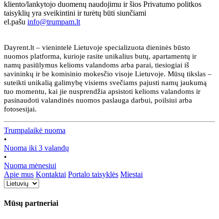
kliento/lankytojo duomenų naudojimu ir šios Privatumo politkos
taisyklių yra sveikintini ir turėtų būti siunčiami
el.pašu
info@trumpam.lt
Dayrent.lt – vienintelė Lietuvoje specializuota dieninės būsto
nuomos platforma, kurioje rasite unikalius butų, apartamentų ir
namų pasiūlymus kelioms valandoms arba parai, tiesiogiai iš
savininkų ir be komisinio mokesčio visoje Lietuvoje. Mūsų tikslas –
suteikti unikalią galimybę visiems svečiams pajusti namų jaukumą
tuo momentu, kai jie nusprendžia apsistoti kelioms valandoms ir
pasinaudoti valandinės nuomos paslauga darbui, poilsiui arba
fotosesijai.
Trumpalaikė nuoma
•
Nuoma iki 3 valandų
•
Nuoma mėnesiui
Apie mus
Kontaktai
Portalo taisyklės
Miestai
Mūsų partneriai