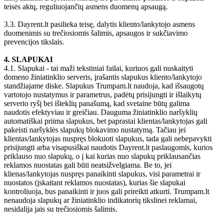
teisės aktų, reguliuojančių asmens duomenų apsaugą.
3.3. Dayrent.lt pasilieka teisę, dalytis kliento/lankytojo asmens
duomenimis su trečiosiomis šalimis, apsaugos ir sukčiavimo
prevencijos tikslais.
4. SLAPUKAI
4.1. Slapukai - tai maži tekstiniai failai, kuriuos gali nuskaityti
domeno žiniatinklio serveris, įrašantis slapukus kliento/lankytojo
standžiajame diske. Slapukus Trumpam.lt naudoja, kad išsaugotų
vartotojo nustatymus ir parametrus, padėtų prisijungti ir išlaikytų
serverio ryšį bei išteklių panašumą, kad svetaine būtų galima
naudotis efektyviau ir greičiau. Dauguma žiniatinklio naršyklių
automatiškai priima slapukus, bet paprastai klientas/lankytojas gali
pakeisti naršyklės slapukų blokavimo nustatymą. Tačiau jei
klientas/lankytojas nuspręs blokuoti slapukus, tada gali nebepavykti
prisijungti arba visapusiškai naudotis Dayrent.lt paslaugomis, kurios
priklauso nuo slapukų, o į kai kurias nuo slapukų priklausančias
reklamos nuostatas gali būti neatsižvelgiama. Be to, jei
klienas/lankytojas nuspręs panaikinti slapukus, visi parametrai ir
nuostatos (įskaitant reklamos nuostatas), kurias šie slapukai
kontroliuoja, bus panaikinti ir juos gali prireikti atkurti. Trumpam.lt
nenaudoja slapukų ar žiniatinklio indikatorių tikslinei reklamai,
nesidalija jais su trečiosiomis šalimis.