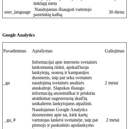
tinklapį metu
Naudojamas išsaugoti vartotojo
user_language
30 dienu
pasirinktą kalbą.
Google Analytics
Pavadinimas
Aprašymas
Galiojimas
Informacijai apie interneto svetainės
lankomumą rinkti, apskaičiuoja
lankytojų, seansų ir kampanijos
duomenis, taip pat seka svetainės
_ga
naudojimą svetainės analizės
2 metai
ataskaitoje. Slapukas išsaugo
informaciją anonimiškai ir priskiria
atsitiktinai sugeneruotą skaičių
unikaliems lankytojams atpažinti.
Naudojamas Google Analytics
duomenims apie tai, kiek kartų
_ga_#
vartotojas lankėsi svetainėje, taip pat
2 metai
pirmojo ir paskutinio apsilankymo