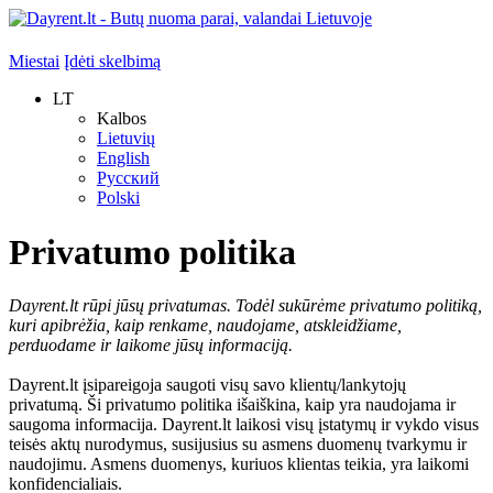
Miestai
Įdėti skelbimą
LT
Kalbos
Lietuvių
English
Русский
Polski
Privatumo politika
Dayrent.lt rūpi jūsų privatumas. Todėl sukūrėme privatumo politiką,
kuri apibrėžia, kaip renkame, naudojame, atskleidžiame,
perduodame ir laikome jūsų informaciją.
Dayrent.lt įsipareigoja saugoti visų savo klientų/lankytojų
privatumą. Ši privatumo politika išaiškina, kaip yra naudojama ir
saugoma informacija. Dayrent.lt laikosi visų įstatymų ir vykdo visus
teisės aktų nurodymus, susijusius su asmens duomenų tvarkymu ir
naudojimu. Asmens duomenys, kuriuos klientas teikia, yra laikomi
konfidencialiais.