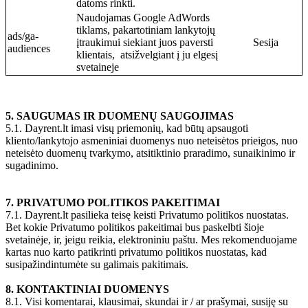
datoms rinkti.
Naudojamas Google AdWords
tiklams, pakartotiniam lankytojų
ads/ga-
įtraukimui siekiant juos paversti
Sesija
audiences
klientais, atsižvelgiant į ju elgesį
svetaineje
5. SAUGUMAS IR DUOMENŲ SAUGOJIMAS
5.1. Dayrent.lt imasi visų priemonių, kad būtų apsaugoti
kliento/lankytojo asmeniniai duomenys nuo neteisėtos prieigos, nuo
neteisėto duomenų tvarkymo, atsitiktinio praradimo, sunaikinimo ir
sugadinimo.
7. PRIVATUMO POLITIKOS PAKEITIMAI
7.1. Dayrent.lt pasilieka teisę keisti Privatumo politikos nuostatas.
Bet kokie Privatumo politikos pakeitimai bus paskelbti šioje
svetainėje, ir, jeigu reikia, elektroniniu paštu. Mes rekomenduojame
kartas nuo karto patikrinti privatumo politikos nuostatas, kad
susipažindintumėte su galimais pakitimais.
8. KONTAKTINIAI DUOMENYS
8.1. Visi komentarai, klausimai, skundai ir / ar prašymai, susiję su