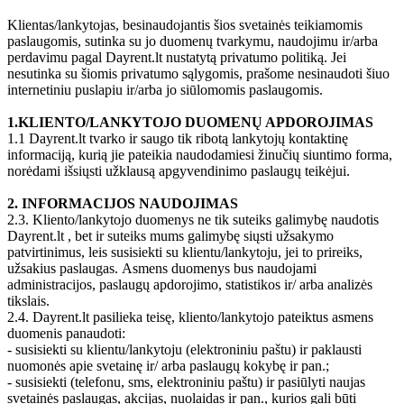
Klientas/lankytojas, besinaudojantis šios svetainės teikiamomis
paslaugomis, sutinka su jo duomenų tvarkymu, naudojimu ir/arba
perdavimu pagal Dayrent.lt nustatytą privatumo politiką. Jei
nesutinka su šiomis privatumo sąlygomis, prašome nesinaudoti šiuo
internetiniu puslapiu ir/arba jo siūlomomis paslaugomis.
1.KLIENTO/LANKYTOJO DUOMENŲ APDOROJIMAS
1.1 Dayrent.lt tvarko ir saugo tik ribotą lankytojų kontaktinę
informaciją, kurią jie pateikia naudodamiesi žinučių siuntimo forma,
norėdami išsiųsti užklausą apgyvendinimo paslaugų teikėjui.
2. INFORMACIJOS NAUDOJIMAS
2.3. Kliento/lankytojo duomenys ne tik suteiks galimybę naudotis
Dayrent.lt , bet ir suteiks mums galimybę siųsti užsakymo
patvirtinimus, leis susisiekti su klientu/lankytoju, jei to prireiks,
užsakius paslaugas. Asmens duomenys bus naudojami
administracijos, paslaugų apdorojimo, statistikos ir/ arba analizės
tikslais.
2.4. Dayrent.lt pasilieka teisę, kliento/lankytojo pateiktus asmens
duomenis panaudoti:
- susisiekti su klientu/lankytoju (elektroniniu paštu) ir paklausti
nuomonės apie svetainę ir/ arba paslaugų kokybę ir pan.;
- susisiekti (telefonu, sms, elektroniniu paštu) ir pasiūlyti naujas
svetainės paslaugas, akcijas, nuolaidas ir pan., kurios gali būti