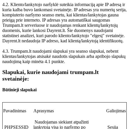
4.2. Kliento/lankytojo naršyklė suteikia informaciją apie IP adresą ir
kuria kalba buvo lankomasi svetainėje. IP adresas yra numerių serija,
kompiuterio naršymo seanso metu, kai klientas/lankytojas gauna
prieigą prie interneto. IP adresas yra automatiškai saugomas
Trumpam.lt serveriuose ir naudojamas renkant klientų/lankytojų
duomenis, kurie lankosi Dayrent.lt. Šie duomenys naudojami
statistinei analizei, kuri parodo kliento/lankytojo "elgesį" svetainėje.
Dayrent.lt nedaudoja IP adreso, kad klientą/lankytoją identifikuotų.
4.3. Trumpam.lt naudojami slapukai yra seanso slapukai, nebent
klientas/lankytojas atsisakė naudotis slapukais arba apribojo slapukų
naudojimą kaip minėta 4.1 punkte.
Slapukai, kurie naudojami trumpam.lt
svetainėje:
Būtinieji slapukai
Pavadinimas
Aprasymas
Galiojimas
Naudojamas siekiant atpažinti
PHPSESSID
lankytoją visa jo naršymo po
Sesija