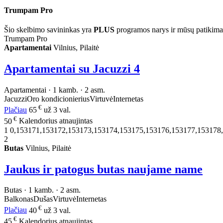
Trumpam Pro
Šio skelbimo savininkas yra
PLUS
programos narys ir mūsų patikima
Trumpam Pro
Apartamentai
Vilnius, Pilaitė
Apartamentai su Jacuzzi
4
Apartamentai · 1 kamb. · 2 asm.
Jacuzzi
Oro kondicionierius
Virtuvė
Internetas
€
Plačiau
65
už 3 val.
€
50
Kalendorius atnaujintas
1
0,153171,153172,153173,153174,153175,153176,153177,153178
2
Butas
Vilnius, Pilaitė
Jaukus ir patogus butas naujame name
Butas · 1 kamb. · 2 asm.
Balkonas
Dušas
Virtuvė
Internetas
€
Plačiau
40
už 3 val.
€
45
Kalendorius atnaujintas