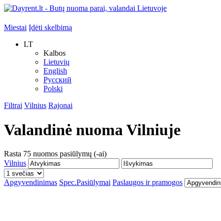
Miestai
Įdėti skelbimą
LT
Kalbos
Lietuvių
English
Русский
Polski
Filtrai
Vilnius
Rajonai
Valandinė nuoma
Vilniuje
Rasta
75
nuomos pasiūlymų (-ai)
Vilnius
Apgyvendinimas
Spec.Pasiūlymai
Paslaugos ir pramogos