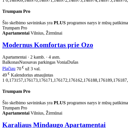
1
0,148969,148970,148971,148972,148973,148974,148975,148976
Trumpam Pro
Šio skelbimo savininkas yra
PLUS
programos narys ir mūsų patikima
Trumpam Pro
Apartamentai
Vilnius, Žirmūnai
Modernus Komfortas prie Ozo
Apartamentai · 2 kamb. · 4 asm.
Balkonas
Nuosavas parkingas
Vonia
Dušas
€
Plačiau
70
už 3 val.
€
49
Kalendorius atnaujintas
1
0,173157,176173,176171,176172,176162,176188,176189,176187
Trumpam Pro
Šio skelbimo savininkas yra
PLUS
programos narys ir mūsų patikima
Trumpam Pro
Apartamentai
Vilnius, Žirmūnai
Karaliaus Mindaugo Apartamentai