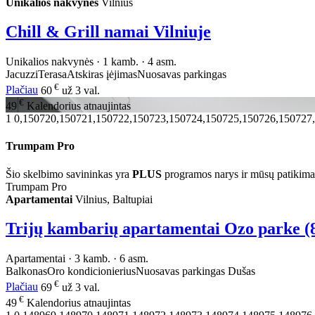
Unikalios nakvynės
Vilnius
Chill & Grill namai Vilniuje
Unikalios nakvynės · 1 kamb. · 4 asm.
Jacuzzi
Terasa
Atskiras įėjimas
Nuosavas parkingas
€
Plačiau
60
už 3 val.
€
49
Kalendorius atnaujintas
1
0,150720,150721,150722,150723,150724,150725,150726,150727
Trumpam Pro
Šio skelbimo savininkas yra
PLUS
programos narys ir mūsų patikima
Trumpam Pro
Apartamentai
Vilnius, Baltupiai
Trijų kambarių apartamentai Ozo parke (
Apartamentai · 3 kamb. · 6 asm.
Balkonas
Oro kondicionierius
Nuosavas parkingas
Dušas
€
Plačiau
69
už 3 val.
€
49
Kalendorius atnaujintas