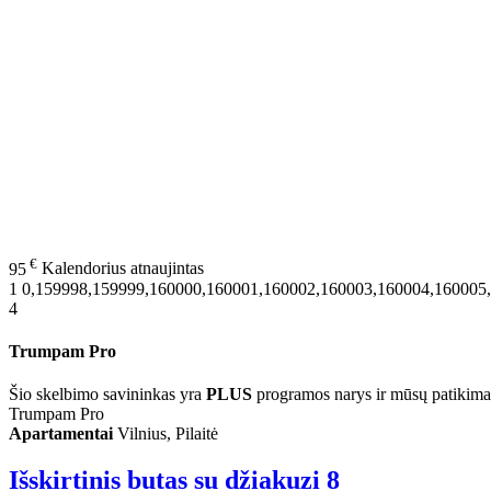
€
95
Kalendorius atnaujintas
1
0,159998,159999,160000,160001,160002,160003,160004,160005
4
Trumpam Pro
Šio skelbimo savininkas yra
PLUS
programos narys ir mūsų patikima
Trumpam Pro
Apartamentai
Vilnius, Pilaitė
Išskirtinis butas su džiakuzi
8