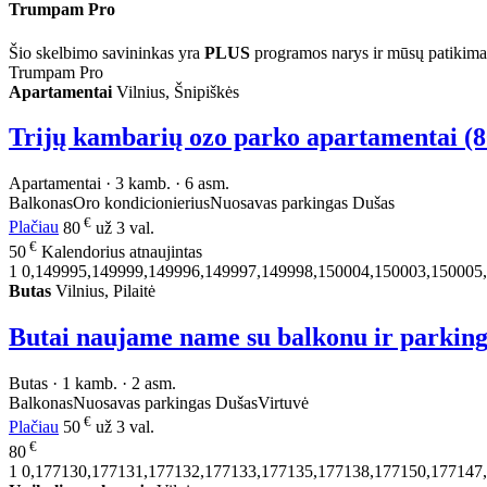
Trumpam Pro
Šio skelbimo savininkas yra
PLUS
programos narys ir mūsų patikima
Trumpam Pro
Apartamentai
Vilnius, Šnipiškės
Trijų kambarių ozo parko apartamentai (8
Apartamentai · 3 kamb. · 6 asm.
Balkonas
Oro kondicionierius
Nuosavas parkingas
Dušas
€
Plačiau
80
už 3 val.
€
50
Kalendorius atnaujintas
1
0,149995,149999,149996,149997,149998,150004,150003,150005
Butas
Vilnius, Pilaitė
Butai naujame name su balkonu ir parkin
Butas · 1 kamb. · 2 asm.
Balkonas
Nuosavas parkingas
Dušas
Virtuvė
€
Plačiau
50
už 3 val.
€
80
1
0,177130,177131,177132,177133,177135,177138,177150,177147