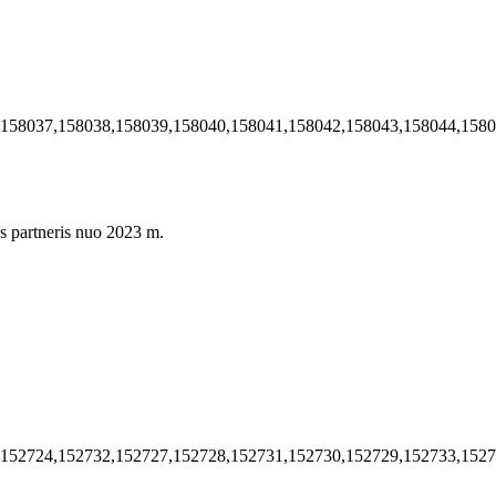
,158037,158038,158039,158040,158041,158042,158043,158044,158
s partneris nuo 2023 m.
,152724,152732,152727,152728,152731,152730,152729,152733,152