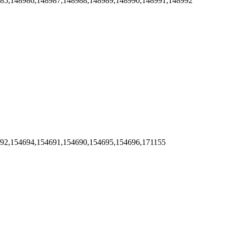
985,148986,148987,148988,148989,148990,148991,148992
692,154694,154691,154690,154695,154696,171155