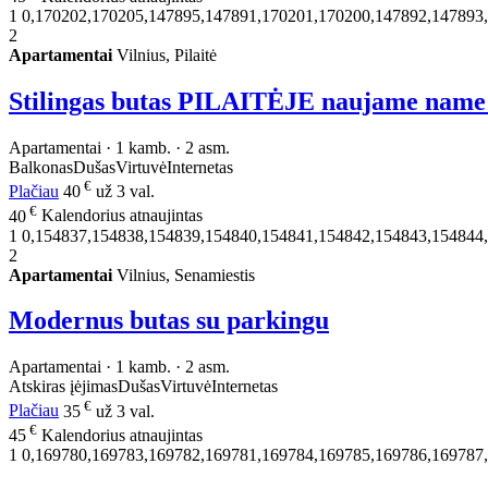
1
0,170202,170205,147895,147891,170201,170200,147892,147893
2
Apartamentai
Vilnius, Pilaitė
Stilingas butas PILAITĖJE naujame name
Apartamentai · 1 kamb. · 2 asm.
Balkonas
Dušas
Virtuvė
Internetas
€
Plačiau
40
už 3 val.
€
40
Kalendorius atnaujintas
1
0,154837,154838,154839,154840,154841,154842,154843,154844
2
Apartamentai
Vilnius, Senamiestis
Modernus butas su parkingu
Apartamentai · 1 kamb. · 2 asm.
Atskiras įėjimas
Dušas
Virtuvė
Internetas
€
Plačiau
35
už 3 val.
€
45
Kalendorius atnaujintas
1
0,169780,169783,169782,169781,169784,169785,169786,169787