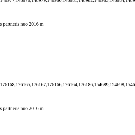
,148977,148978,148979,148980,148981,148982,148983,148984,148
s partneris nuo 2016 m.
,176168,176165,176167,176166,176164,176186,154689,154698,154
s partneris nuo 2016 m.