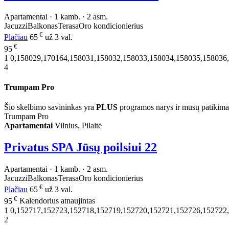
Apartamentai · 1 kamb. · 2 asm.
Jacuzzi
Balkonas
Terasa
Oro kondicionierius
€
Plačiau
65
už 3 val.
€
95
1
0,158029,170164,158031,158032,158033,158034,158035,158036
4
Trumpam Pro
Šio skelbimo savininkas yra
PLUS
programos narys ir mūsų patikima
Trumpam Pro
Apartamentai
Vilnius, Pilaitė
Privatus SPA Jūsų poilsiui
22
Apartamentai · 1 kamb. · 2 asm.
Jacuzzi
Balkonas
Terasa
Oro kondicionierius
€
Plačiau
65
už 3 val.
€
95
Kalendorius atnaujintas
1
0,152717,152723,152718,152719,152720,152721,152726,152722
2