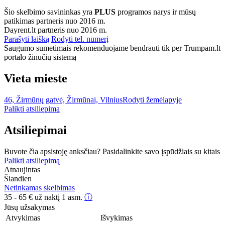
Šio skelbimo savininkas yra
PLUS
programos narys ir mūsų
patikimas partneris nuo 2016 m.
Dayrent.lt partneris nuo 2016 m.
Parašyti laišką
Rodyti tel. numerį
Saugumo sumetimais rekomenduojame bendrauti tik per Trumpam.lt
portalo žinučių sistemą
Vieta mieste
46, Žirmūnų gatvė, Žirmūnai, Vilnius
Rodyti žemėlapyje
Palikti atsiliepimą
Atsiliepimai
Buvote čia apsistoję anksčiau? Pasidalinkite savo įspūdžiais su kitais
Palikti atsiliepimą
Atnaujintas
Šiandien
Netinkamas skelbimas
35 - 65
€
už naktį 1 asm.
ⓘ
Jūsų užsakymas
Atvykimas
Išvykimas