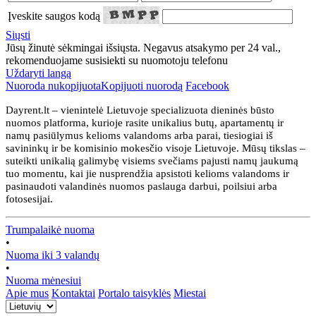
Įveskite saugos kodą
Siųsti
Jūsų žinutė sėkmingai išsiųsta. Negavus atsakymo per 24 val.,
rekomenduojame susisiekti su nuomotoju telefonu
Uždaryti langą
Nuoroda nukopijuota
Kopijuoti nuorodą
Facebook
Dayrent.lt – vienintelė Lietuvoje specializuota dieninės būsto
nuomos platforma, kurioje rasite unikalius butų, apartamentų ir
namų pasiūlymus kelioms valandoms arba parai, tiesiogiai iš
savininkų ir be komisinio mokesčio visoje Lietuvoje. Mūsų tikslas –
suteikti unikalią galimybę visiems svečiams pajusti namų jaukumą
tuo momentu, kai jie nusprendžia apsistoti kelioms valandoms ir
pasinaudoti valandinės nuomos paslauga darbui, poilsiui arba
fotosesijai.
Trumpalaikė nuoma
•
Nuoma iki 3 valandų
•
Nuoma mėnesiui
Apie mus
Kontaktai
Portalo taisyklės
Miestai