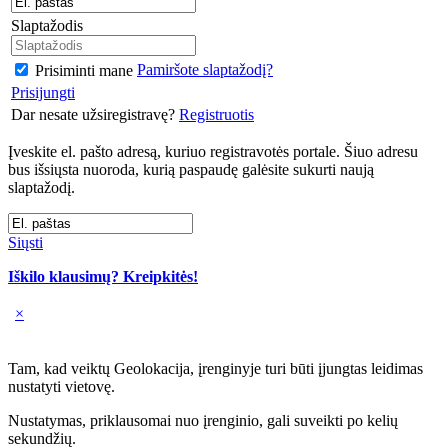
Slaptažodis
Pamiršote slaptažodį?
Prisiminti mane
Prisijungti
Dar nesate užsiregistravę?
Registruotis
Įveskite el. pašto adresą, kuriuo registravotės portale. Šiuo adresu
bus išsiųsta nuoroda, kurią paspaudę galėsite sukurti naują
slaptažodį.
Siųsti
Iškilo klausimų? Kreipkitės!
×
Tam, kad veiktų Geolokacija, įrenginyje turi būti įjungtas leidimas
nustatyti vietovę.
Nustatymas, priklausomai nuo įrenginio, gali suveikti po kelių
sekundžių.