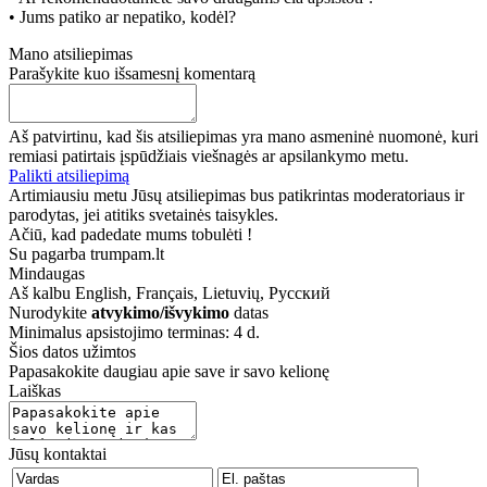
• Jums patiko ar nepatiko, kodėl?
Mano atsiliepimas
Parašykite kuo išsamesnį komentarą
Aš patvirtinu, kad šis atsiliepimas yra mano asmeninė nuomonė, kuri
remiasi patirtais įspūdžiais viešnagės ar apsilankymo metu.
Palikti atsiliepimą
Artimiausiu metu Jūsų atsiliepimas bus patikrintas moderatoriaus ir
parodytas, jei atitiks svetainės taisykles.
Ačiū, kad padedate mums tobulėti !
Su pagarba trumpam.lt
Mindaugas
Aš kalbu
English, Français, Lietuvių, Русский
Nurodykite
atvykimo/išvykimo
datas
Minimalus apsistojimo terminas: 4 d.
Šios datos užimtos
Papasakokite daugiau apie save ir savo kelionę
Laiškas
Jūsų kontaktai