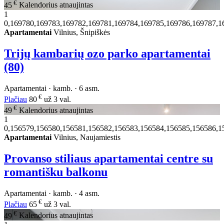
€
45
Kalendorius atnaujintas
1
0,169780,169783,169782,169781,169784,169785,169786,169787,1
Apartamentai
Vilnius, Šnipiškės
Trijų kambarių ozo parko apartamentai
(80)
Apartamentai · kamb. · 6 asm.
€
Plačiau
80
už 3 val.
€
49
Kalendorius atnaujintas
1
0,156579,156580,156581,156582,156583,156584,156585,156586,1
Apartamentai
Vilnius, Naujamiestis
Provanso stiliaus apartamentai centre su
romantišku balkonu
Apartamentai · kamb. · 4 asm.
€
Plačiau
65
už 3 val.
€
49
Kalendorius atnaujintas