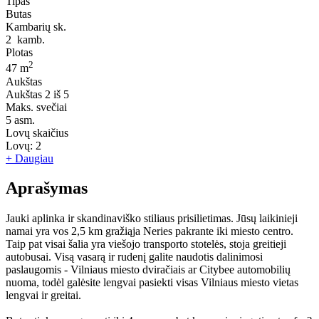
Tipas
Butas
Kambarių sk.
2
kamb.
Plotas
2
47 m
Aukštas
Aukštas
2 iš 5
Maks. svečiai
5
asm.
Lovų skaičius
Lovų:
2
+ Daugiau
Aprašymas
Jauki aplinka ir skandinaviško stiliaus prisilietimas. Jūsų laikinieji
namai yra vos 2,5 km gražiąja Neries pakrante iki miesto centro.
Taip pat visai šalia yra viešojo transporto stotelės, stoja greitieji
autobusai. Visą vasarą ir rudenį galite naudotis dalinimosi
paslaugomis - Vilniaus miesto dviračiais ar Citybee automobilių
nuoma, todėl galėsite lengvai pasiekti visas Vilniaus miesto vietas
lengvai ir greitai.