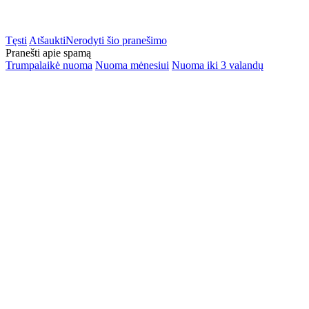
Tęsti
Atšaukti
Nerodyti šio pranešimo
Pranešti apie spamą
Trumpalaikė nuoma
Nuoma mėnesiui
Nuoma iki 3 valandų