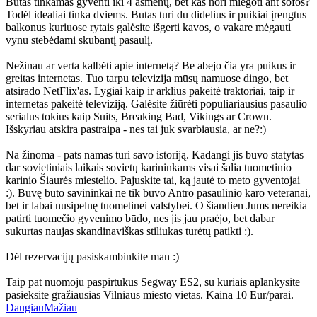
Butas tinkamas gyventi iki 4 asmenų, bet kas nori miegoti ant sofos?
Todėl idealiai tinka dviems. Butas turi du didelius ir puikiai įrengtus
balkonus kuriuose rytais galėsite išgerti kavos, o vakare mėgauti
vynu stebėdami skubantį pasaulį.
Nežinau ar verta kalbėti apie internetą? Be abejo čia yra puikus ir
greitas internetas. Tuo tarpu televizija mūsų namuose dingo, bet
atsirado NetFlix'as. Lygiai kaip ir arklius pakeitė traktoriai, taip ir
internetas pakeitė televiziją. Galėsite žiūrėti populiariausius pasaulio
serialus tokius kaip Suits, Breaking Bad, Vikings ar Crown.
Išskyriau atskira pastraipa - nes tai juk svarbiausia, ar ne?:)
Na žinoma - pats namas turi savo istoriją. Kadangi jis buvo statytas
dar sovietiniais laikais sovietų karininkams visai šalia tuometinio
karinio Šiaurės miestelio. Pajuskite tai, ką jautė to meto gyventojai
:). Buvę buto savininkai ne tik buvo Antro pasaulinio karo veteranai,
bet ir labai nusipelnę tuometinei valstybei. O šiandien Jums nereikia
patirti tuomečio gyvenimo būdo, nes jis jau praėjo, bet dabar
sukurtas naujas skandinaviškas stiliukas turėtų patikti :).
Dėl rezervacijų pasiskambinkite man :)
Taip pat nuomoju paspirtukus Segway ES2, su kuriais aplankysite
pasieksite gražiausias Vilniaus miesto vietas. Kaina 10 Eur/parai.
Daugiau
Mažiau