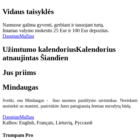
Vidaus taisyklės
Namuose galima gyventi, gerbiant ir tausojant turtą.
Imamas valymo mokestis 25 Eur ir 100 Eur depozitas.
Daugiau
Mažiau
Užimtumo kalendorius
Kalendorius
atnaujintas
Šiandien
Jus priims
Mindaugas
Sveiki, esu Mindaugas - šiuo nuomos pasiūlymo savininkas. Norėdami
susisiekti su manimi, pasirinkite Jums patogiausią žemiau nurodytą būdą.
Daugiau
Mažiau
Kalbos:
English, Français, Lietuvių, Русский
Trumpam Pro