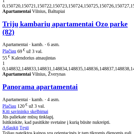
1
0,150720,150721,150722,150723,150724,150725,150726,150727,1
Apartamentai
Vilnius, Baltupiai
Trijų kambarių apartamentai Ozo parke
(82)
Apartamentai · kamb. · 6 asm.
€
Plačiau
69
už 3 val.
€
55
Kalendorius atnaujintas
1
0,148832,148833,148831,148834,148835,148836,148837,148838,1
Apartamentai
Vilnius, Žverynas
Panorama apartamentai
Apartamentai · kamb. · 4 asm.
€
Plačiau
120
už 3 val.
Kiti savininko skelbimai
Jūs paliekate mūsų tinklapį.
Isitikinkite, kad pasitikite svetaine į kurią būsite nukreipti.
Atšaukti
Tęsti
Toliau pateiktos kainos yra orientacinės ir tam tikromis dienomis gali