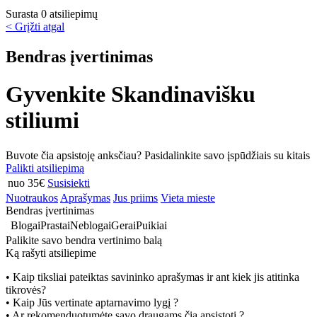
Surasta 0 atsiliepimų
< Grįžti atgal
Bendras įvertinimas
Gyvenkite Skandinavišku
stiliumi
Buvote čia apsistoję anksčiau? Pasidalinkite savo įspūdžiais su kitais
Palikti atsiliepimą
nuo 35€
Susisiekti
Nuotraukos
Aprašymas
Jus priims
Vieta mieste
Bendras įvertinimas
Blogai
Prastai
Neblogai
Gerai
Puikiai
Palikite savo bendra vertinimo balą
Ką rašyti atsiliepime
• Kaip tiksliai pateiktas savininko aprašymas ir ant kiek jis atitinka
tikrovės?
• Kaip Jūs vertinate aptarnavimo lygį ?
• Ar rekomenduotumėte savo draugams čia apsistoti ?