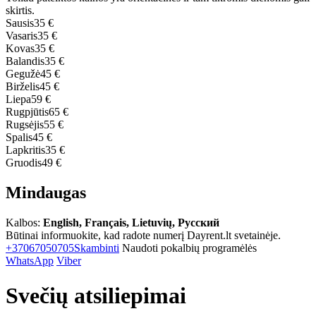
skirtis.
Sausis
35 €
Vasaris
35 €
Kovas
35 €
Balandis
35 €
Gegužė
45 €
Birželis
45 €
Liepa
59 €
Rugpjūtis
65 €
Rugsėjis
55 €
Spalis
45 €
Lapkritis
35 €
Gruodis
49 €
Mindaugas
Kalbos:
English, Français, Lietuvių, Русский
Būtinai informuokite, kad radote numerį Dayrent.lt svetainėje.
+37067050705
Skambinti
Naudoti pokalbių programėlės
WhatsApp
Viber
Svečių atsiliepimai