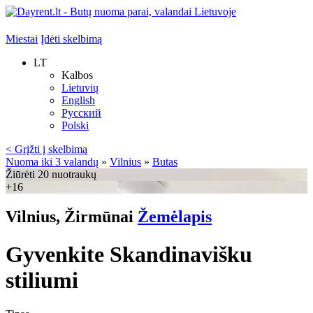
Miestai
Įdėti skelbimą
LT
Kalbos
Lietuvių
English
Русский
Polski
< Grįžti į skelbimą
Nuoma iki 3 valandų
»
Vilnius
»
Butas
Žiūrėti 20 nuotraukų
+16
Vilnius, Žirmūnai
Žemėlapis
Gyvenkite Skandinavišku
stiliumi