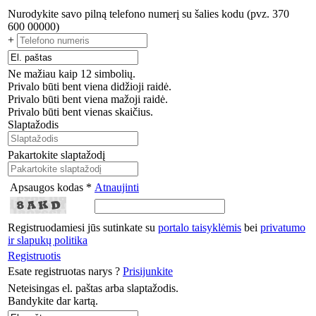
Nurodykite savo pilną telefono numerį su šalies kodu (pvz. 370
600 00000)
+
Ne mažiau kaip 12 simbolių.
Privalo būti bent viena didžioji raidė.
Privalo būti bent viena mažoji raidė.
Privalo būti bent vienas skaičius.
Slaptažodis
Pakartokite slaptažodį
Apsaugos kodas *
Atnaujinti
Registruodamiesi jūs sutinkate su
portalo taisyklėmis
bei
privatumo
ir slapukų politika
Registruotis
Esate registruotas narys ?
Prisijunkite
Neteisingas el. paštas arba slaptažodis.
Bandykite dar kartą.