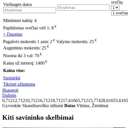
svečių
Viešnagės datos
Minimum naktų:
4
€
Papildomas svečias virš 1:
8
+ Daugiau
€
€
Pagalvės mokestis 1 asm:
2
Valymo mokestis:
25
€
Augintinio mokestis:
25
€
Nuoma iki 3 val:
70
€
Kaina už mėnesį:
1400
Kaina viso:
Susisiekti
Tikrinti užimtumą
Išsaugoti
Dalintis
0,71212,71210,71216,71218,71217,61665,71215,77428,61655,6165
Gyvenkite Skandinavišku stiliumi
Butas
Vilnius, Žirmūnai
Kiti savininko skelbimai