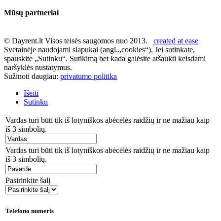
Mūsų partneriai
© Dayrent.lt Visos teisės saugomos nuo 2013.
created at ease
Svetainėje naudojami slapukai (angl.„cookies“). Jei sutinkate,
spauskite „Sutinku“. Sutikimą bet kada galėsite atšaukti keisdami
naršyklės nustatymus.
Sužinoti daugiau:
privatumo politika
Išeiti
Sutinku
Vardas turi būti tik iš lotyniškos abėcėlės raidžių ir ne mažiau kaip
iš 3 simbolių.
Vardas turi būti tik iš lotyniškos abėcėlės raidžių ir ne mažiau kaip
iš 3 simbolių.
Pasirinkite šalį
Telefono numeris