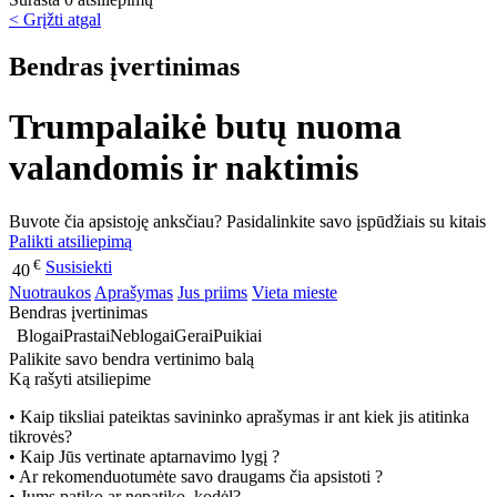
< Grįžti atgal
Bendras įvertinimas
Trumpalaikė butų nuoma
valandomis ir naktimis
Buvote čia apsistoję anksčiau? Pasidalinkite savo įspūdžiais su kitais
Palikti atsiliepimą
€
Susisiekti
40
Nuotraukos
Aprašymas
Jus priims
Vieta mieste
Bendras įvertinimas
Blogai
Prastai
Neblogai
Gerai
Puikiai
Palikite savo bendra vertinimo balą
Ką rašyti atsiliepime
• Kaip tiksliai pateiktas savininko aprašymas ir ant kiek jis atitinka
tikrovės?
• Kaip Jūs vertinate aptarnavimo lygį ?
• Ar rekomenduotumėte savo draugams čia apsistoti ?
• Jums patiko ar nepatiko, kodėl?