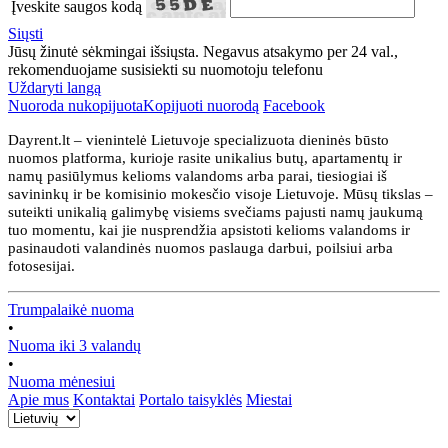
Įveskite saugos kodą
Siųsti
Jūsų žinutė sėkmingai išsiųsta. Negavus atsakymo per 24 val.,
rekomenduojame susisiekti su nuomotoju telefonu
Uždaryti langą
Nuoroda nukopijuota
Kopijuoti nuorodą
Facebook
Dayrent.lt – vienintelė Lietuvoje specializuota dieninės būsto
nuomos platforma, kurioje rasite unikalius butų, apartamentų ir
namų pasiūlymus kelioms valandoms arba parai, tiesiogiai iš
savininkų ir be komisinio mokesčio visoje Lietuvoje. Mūsų tikslas –
suteikti unikalią galimybę visiems svečiams pajusti namų jaukumą
tuo momentu, kai jie nusprendžia apsistoti kelioms valandoms ir
pasinaudoti valandinės nuomos paslauga darbui, poilsiui arba
fotosesijai.
Trumpalaikė nuoma
•
Nuoma iki 3 valandų
•
Nuoma mėnesiui
Apie mus
Kontaktai
Portalo taisyklės
Miestai