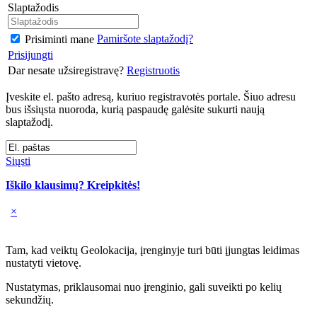
Slaptažodis
Pamiršote slaptažodį?
Prisiminti mane
Prisijungti
Dar nesate užsiregistravę?
Registruotis
Įveskite el. pašto adresą, kuriuo registravotės portale. Šiuo adresu
bus išsiųsta nuoroda, kurią paspaudę galėsite sukurti naują
slaptažodį.
Siųsti
Iškilo klausimų? Kreipkitės!
×
Tam, kad veiktų Geolokacija, įrenginyje turi būti įjungtas leidimas
nustatyti vietovę.
Nustatymas, priklausomai nuo įrenginio, gali suveikti po kelių
sekundžių.