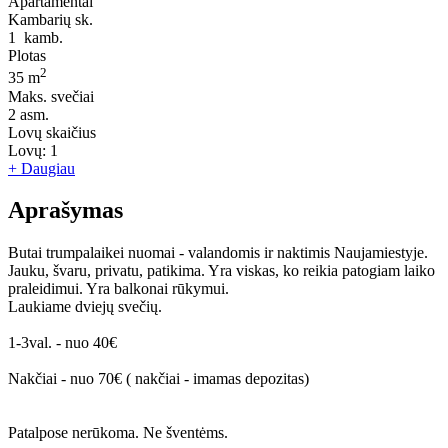
Apartamentai
Kambarių sk.
1
kamb.
Plotas
2
35 m
Maks. svečiai
2
asm.
Lovų skaičius
Lovų:
1
+ Daugiau
Aprašymas
Butai trumpalaikei nuomai - valandomis ir naktimis Naujamiestyje.
Jauku, švaru, privatu, patikima. Yra viskas, ko reikia patogiam laiko
praleidimui. Yra balkonai rūkymui.
Laukiame dviejų svečių.
1-3val. - nuo 40€
Nakčiai - nuo 70€ ( nakčiai - imamas depozitas)
Patalpose nerūkoma. Ne šventėms.