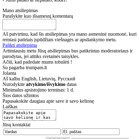
Mano atsiliepimas
Parašykite kuo išsamesnį komentarą
Aš patvirtinu, kad šis atsiliepimas yra mano asmeninė nuomonė, kuri
remiasi patirtais įspūdžiais viešnagės ar apsilankymo metu.
Palikti atsiliepimą
Artimiausiu metu Jūsų atsiliepimas bus patikrintas moderatoriaus ir
parodytas, jei atitiks svetainės taisykles.
Ačiū, kad padedate mums tobulėti !
Su pagarba trumpam.lt
Jolanta
Aš kalbu
English, Lietuvių, Русский
Nurodykite
atvykimo/išvykimo
datas
Minimalus apsistojimo terminas: 1 d.
Šios datos užimtos
Papasakokite daugiau apie save ir savo kelionę
Laiškas
Jūsų kontaktai