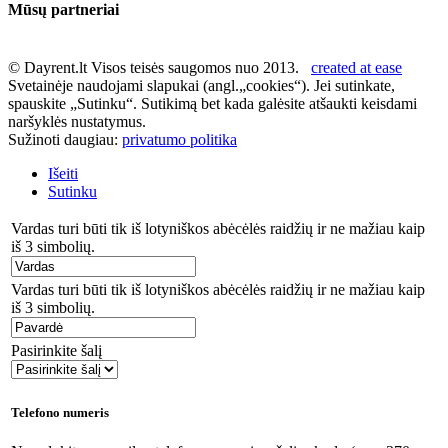
Mūsų partneriai
© Dayrent.lt Visos teisės saugomos nuo 2013.
created at ease
Svetainėje naudojami slapukai (angl.„cookies“). Jei sutinkate,
spauskite „Sutinku“. Sutikimą bet kada galėsite atšaukti keisdami
naršyklės nustatymus.
Sužinoti daugiau:
privatumo politika
Išeiti
Sutinku
Vardas turi būti tik iš lotyniškos abėcėlės raidžių ir ne mažiau kaip
iš 3 simbolių.
Vardas turi būti tik iš lotyniškos abėcėlės raidžių ir ne mažiau kaip
iš 3 simbolių.
Pasirinkite šalį
Telefono numeris