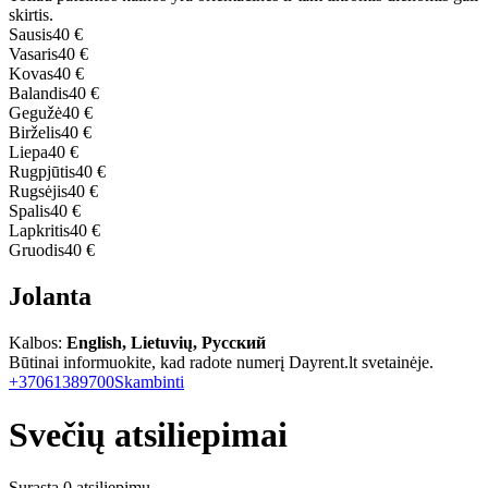
skirtis.
Sausis
40 €
Vasaris
40 €
Kovas
40 €
Balandis
40 €
Gegužė
40 €
Birželis
40 €
Liepa
40 €
Rugpjūtis
40 €
Rugsėjis
40 €
Spalis
40 €
Lapkritis
40 €
Gruodis
40 €
Jolanta
Kalbos:
English, Lietuvių, Русский
Būtinai informuokite, kad radote numerį Dayrent.lt svetainėje.
+37061389700
Skambinti
Svečių atsiliepimai
Surasta 0 atsiliepimų