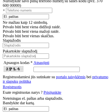
Nurodykite savo pilną telefono numerį su šalies kodu (pvz. 370
600 00000)
+
Ne mažiau kaip 12 simbolių.
Privalo būti bent viena didžioji raidė.
Privalo būti bent viena mažoji raidė.
Privalo būti bent vienas skaičius.
Slaptažodis
Pakartokite slaptažodį
Apsaugos kodas *
Atnaujinti
Registruodamiesi jūs sutinkate su
portalo taisyklėmis
bei
privatumo
ir slapukų politika
Registruotis
Esate registruotas narys ?
Prisijunkite
Neteisingas el. paštas arba slaptažodis.
Bandykite dar kartą.