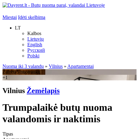
Miestai
Įdėti skelbimą
LT
Kalbos
Lietuvių
English
Русский
Polski
Nuoma iki 3 valandų
»
Vilnius
»
Apartamentai
Žiūrėti 5 nuotraukų
+1
Vilnius
Žemėlapis
Trumpalaikė butų nuoma
valandomis ir naktimis
Tipas