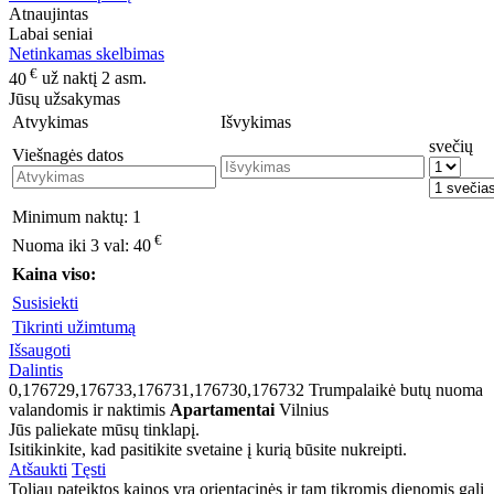
Atnaujintas
Labai seniai
Netinkamas skelbimas
€
40
už naktį 2 asm.
Jūsų užsakymas
Atvykimas
Išvykimas
svečių
Viešnagės datos
Minimum naktų:
1
€
Nuoma iki 3 val:
40
Kaina viso:
Susisiekti
Tikrinti užimtumą
Išsaugoti
Dalintis
0,176729,176733,176731,176730,176732
Trumpalaikė butų nuoma
valandomis ir naktimis
Apartamentai
Vilnius
Jūs paliekate mūsų tinklapį.
Isitikinkite, kad pasitikite svetaine į kurią būsite nukreipti.
Atšaukti
Tęsti
Toliau pateiktos kainos yra orientacinės ir tam tikromis dienomis gali