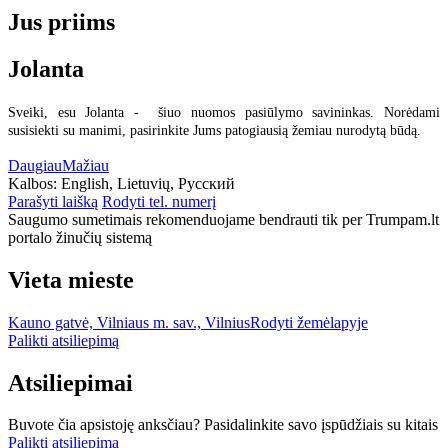
Jus priims
Jolanta
Sveiki, esu Jolanta - šiuo nuomos pasiūlymo savininkas. Norėdami
susisiekti su manimi, pasirinkite Jums patogiausią žemiau nurodytą būdą.
Daugiau
Mažiau
Kalbos:
English, Lietuvių, Русский
Parašyti laišką
Rodyti tel. numerį
Saugumo sumetimais rekomenduojame bendrauti tik per Trumpam.lt
portalo žinučių sistemą
Vieta mieste
Kauno gatvė, Vilniaus m. sav., Vilnius
Rodyti žemėlapyje
Palikti atsiliepimą
Atsiliepimai
Buvote čia apsistoję anksčiau? Pasidalinkite savo įspūdžiais su kitais
Palikti atsiliepimą