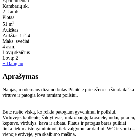
Apartamentai
Kambarių sk.
2
kamb.
Plotas
2
51 m
Aukštas
Aukštas
1 iš 4
Maks. svečiai
4
asm.
Lovų skaičius
Lovų:
2
+ Daugiau
Aprašymas
Naujas, modernaus dizaino butas Pilaitėje prie ežero su šiuolaikiška
virtuve ir patogia lova ramiam poilsiui.
Bute rasite viską, ko reikia patogiam gyvenimui ir poilsiui.
Virtuvėje: kaitlentė, šaldytuvas, mikrobangų krosnelė, indai, puodai,
keptuvė, virdulys, kava ir arbata. Platus ir patogus baras puikiai
tinka tiek maisto gaminimui, tiek valgymui ar darbui. WC ir vonia –
vienoje erdvėje, yra skalbimo mašina.