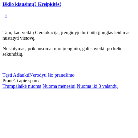
Iškilo klausimų? Kreipkitės!
×
Tam, kad veiktų Geolokacija, įrenginyje turi būti įjungtas leidimas
nustatyti vietovę.
Nustatymas, priklausomai nuo įrenginio, gali suveikti po kelių
sekundžių.
Tęsti
Atšaukti
Nerodyti šio pranešimo
Pranešti apie spamą
Trumpalaikė nuoma
Nuoma mėnesiui
Nuoma iki 3 valandų