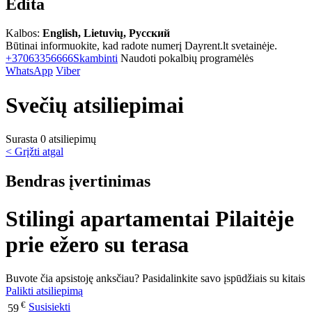
Edita
Kalbos:
English, Lietuvių, Русский
Būtinai informuokite, kad radote numerį Dayrent.lt svetainėje.
+37063356666
Skambinti
Naudoti pokalbių programėlės
WhatsApp
Viber
Svečių atsiliepimai
Surasta 0 atsiliepimų
< Grįžti atgal
Bendras įvertinimas
Stilingi apartamentai Pilaitėje
prie ežero su terasa
Buvote čia apsistoję anksčiau? Pasidalinkite savo įspūdžiais su kitais
Palikti atsiliepimą
€
Susisiekti
59