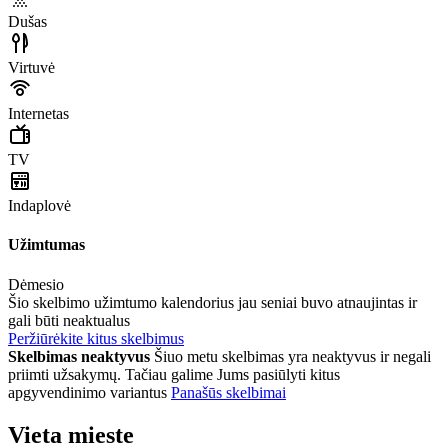
Dušas
Virtuvė
Internetas
TV
Indaplovė
Užimtumas
Dėmesio
Šio skelbimo užimtumo kalendorius jau seniai buvo atnaujintas ir
gali būti neaktualus
Peržiūrėkite kitus skelbimus
Skelbimas neaktyvus
Šiuo metu skelbimas yra neaktyvus ir negali
priimti užsakymų. Tačiau galime Jums pasiūlyti kitus
apgyvendinimo variantus
Panašūs skelbimai
Vieta mieste