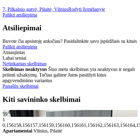
7, Pilkalnio gatvė, Pilaitė, Vilnius
Rodyti žemėlapyje
Palikti atsiliepimą
Atsiliepimai
Buvote čia apsistoję anksčiau? Pasidalinkite savo įspūdžiais su kitais
Palikti atsiliepimą
Atnaujintas
Labai seniai
Netinkamas skelbimas
Skelbimas neaktyvus
Šiuo metu skelbimas yra neaktyvus ir negali
priimti užsakymų. Tačiau galime Jums pasiūlyti kitus
apgyvendinimo variantus
Panašūs skelbimai
Kiti savininko skelbimai
€
59
1
0,156158,156157,156159,156160,156161,156162,156163,156164,1
Apartamentai
Vilnius, Pilaitė