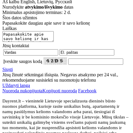
Aš kalbu
English, Lietuvių, Русский
Nurodykite
atvykimo/išvykimo
datas
Minimalus apsistojimo terminas: 2 d.
Šios datos užimtos
Papasakokite daugiau apie save ir savo kelionę
Laiškas
Jūsų kontaktai
Įveskite saugos kodą
Siųsti
Jūsų žinutė sėkmingai išsiųsta. Negavus atsakymo per 24 val.,
rekomenduojame susisiekti su nuomotoju telefonu
Uždaryti langą
Nuoroda nukopijuota
Kopijuoti nuorodą
Facebook
Dayrent.lt – vienintelė Lietuvoje specializuota dieninės būsto
nuomos platforma, kurioje rasite unikalius butų, apartamentų ir
namų pasiūlymus kelioms valandoms arba parai, tiesiogiai iš
savininkų ir be komisinio mokesčio visoje Lietuvoje. Mūsų tikslas –
suteikti unikalią galimybę visiems svečiams pajusti namų jaukumą
tuo momentu, kai jie nusprendžia apsistoti kelioms valandoms ir