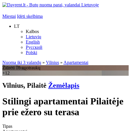
Miestai
Įdėti skelbimą
LT
Kalbos
Lietuvių
English
Русский
Polski
Nuoma iki 3 valandų
»
Vilnius
»
Apartamentai
Žiūrėti 16 nuotraukų
+12
Vilnius, Pilaitė
Žemėlapis
Stilingi apartamentai Pilaitėje
prie ežero su terasa
Tipas