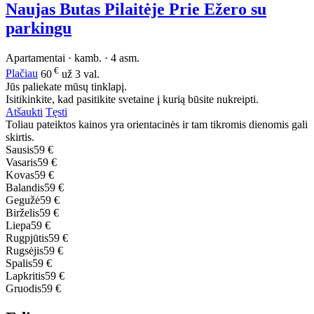
Naujas Butas Pilaitėje Prie Ežero su
parkingu
Apartamentai · kamb. · 4 asm.
€
Plačiau
60
už 3 val.
Jūs paliekate mūsų tinklapį.
Isitikinkite, kad pasitikite svetaine į kurią būsite nukreipti.
Atšaukti
Tęsti
Toliau pateiktos kainos yra orientacinės ir tam tikromis dienomis gali
skirtis.
Sausis
59 €
Vasaris
59 €
Kovas
59 €
Balandis
59 €
Gegužė
59 €
Birželis
59 €
Liepa
59 €
Rugpjūtis
59 €
Rugsėjis
59 €
Spalis
59 €
Lapkritis
59 €
Gruodis
59 €