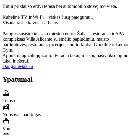
Butui priklauso erdvi terasa bei automobilio stovėjimo vieta.
Kabelinė TV ir Wi-Fi – viskas Jūsų patogumui.
Visada rasite kavos ir arbatos
Patogus susisiekimas su miesto centru. Šalia – restoranas ir SPA
kompleksas Villa Alicante su smėlio paplūdimiu, maisto
parduotuvės, restoranai, picerijos, sporto klubai Goodlife ir Lemon
Gym.
Aplink daug žaliųjų zonų: dviračių takai, miškai, pasivaikščiojimo
takai ir ežerai.
Daugiau
Mažiau
Ypatumai
Terasa
Nuosavas parkingas
Vonia