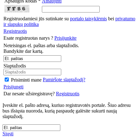
Apsaugos kodas *
Atnaujinti
Registruodamiesi jūs sutinkate su
portalo taisyklėmis
bei
privatumo
ir slapukų politika
Registruotis
Esate registruotas narys ?
Prisijunkite
Neteisingas el. paštas arba slaptažodis.
Bandykite dar kartą.
Slaptažodis
Pamiršote slaptažodį?
Prisiminti mane
Prisijungti
Dar nesate užsiregistravę?
Registruotis
Įveskite el. pašto adresą, kuriuo registravotės portale. Šiuo adresu
bus išsiųsta nuoroda, kurią paspaudę galėsite sukurti naują
slaptažodį.
Siųsti