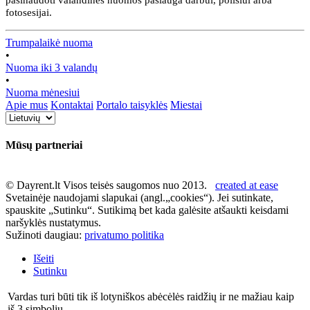
pasinaudoti valandinės nuomos paslauga darbui, poilsiui arba
fotosesijai.
Trumpalaikė nuoma
•
Nuoma iki 3 valandų
•
Nuoma mėnesiui
Apie mus
Kontaktai
Portalo taisyklės
Miestai
Mūsų partneriai
© Dayrent.lt Visos teisės saugomos nuo 2013.
created at ease
Svetainėje naudojami slapukai (angl.„cookies“). Jei sutinkate,
spauskite „Sutinku“. Sutikimą bet kada galėsite atšaukti keisdami
naršyklės nustatymus.
Sužinoti daugiau:
privatumo politika
Išeiti
Sutinku
Vardas turi būti tik iš lotyniškos abėcėlės raidžių ir ne mažiau kaip
iš 3 simbolių.