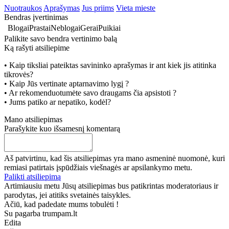
Nuotraukos
Aprašymas
Jus priims
Vieta mieste
Bendras įvertinimas
Blogai
Prastai
Neblogai
Gerai
Puikiai
Palikite savo bendra vertinimo balą
Ką rašyti atsiliepime
• Kaip tiksliai pateiktas savininko aprašymas ir ant kiek jis atitinka
tikrovės?
• Kaip Jūs vertinate aptarnavimo lygį ?
• Ar rekomenduotumėte savo draugams čia apsistoti ?
• Jums patiko ar nepatiko, kodėl?
Mano atsiliepimas
Parašykite kuo išsamesnį komentarą
Aš patvirtinu, kad šis atsiliepimas yra mano asmeninė nuomonė, kuri
remiasi patirtais įspūdžiais viešnagės ar apsilankymo metu.
Palikti atsiliepimą
Artimiausiu metu Jūsų atsiliepimas bus patikrintas moderatoriaus ir
parodytas, jei atitiks svetainės taisykles.
Ačiū, kad padedate mums tobulėti !
Su pagarba trumpam.lt
Edita