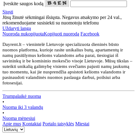
Įveskite saugos kodą
Siųsti
Jūsų žinutė sėkmingai išsiųsta. Negavus atsakymo per 24 val.,
rekomenduojame susisiekti su nuomotoju telefonu
Uždaryti langą
Nuoroda nukopijuota
Kopijuoti nuorodą
Facebook
Dayrent.lt – vienintelė Lietuvoje specializuota dieninės būsto
nuomos platforma, kurioje rasite unikalius butų, apartamentų ir
namų pasiūlymus kelioms valandoms arba parai, tiesiogiai iš
savininkų ir be komisinio mokesčio visoje Lietuvoje. Mūsų tikslas –
suteikti unikalią galimybę visiems svečiams pajusti namų jaukumą
tuo momentu, kai jie nusprendžia apsistoti kelioms valandoms ir
pasinaudoti valandinės nuomos paslauga darbui, poilsiui arba
fotosesijai.
Trumpalaikė nuoma
•
Nuoma iki 3 valandų
•
Nuoma mėnesiui
Apie mus
Kontaktai
Portalo taisyklės
Miestai