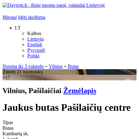
Miestai
Įdėti skelbimą
LT
Kalbos
Lietuvių
English
Русский
Polski
Nuoma iki 3 valandų
»
Vilnius
»
Butas
Žiūrėti 21 nuotraukų
+17
Vilnius, Pašilaičiai
Žemėlapis
Jaukus butas Pašilaičių centre
Tipas
Butas
Kambarių sk.