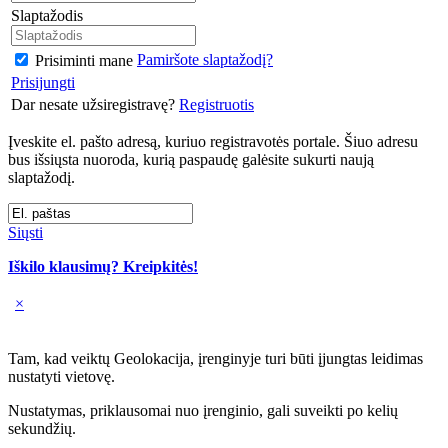
Slaptažodis
Pamiršote slaptažodį?
Prisiminti mane
Prisijungti
Dar nesate užsiregistravę?
Registruotis
Įveskite el. pašto adresą, kuriuo registravotės portale. Šiuo adresu
bus išsiųsta nuoroda, kurią paspaudę galėsite sukurti naują
slaptažodį.
Siųsti
Iškilo klausimų? Kreipkitės!
×
Tam, kad veiktų Geolokacija, įrenginyje turi būti įjungtas leidimas
nustatyti vietovę.
Nustatymas, priklausomai nuo įrenginio, gali suveikti po kelių
sekundžių.