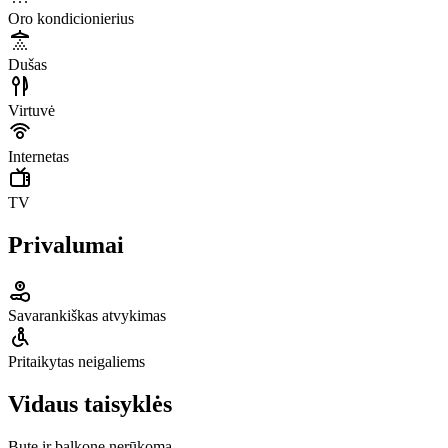
Oro kondicionierius
Dušas
Virtuvė
Internetas
TV
Privalumai
Savarankiškas atvykimas
Pritaikytas neigaliems
Vidaus taisyklės
Bute ir balkone nerūkoma.