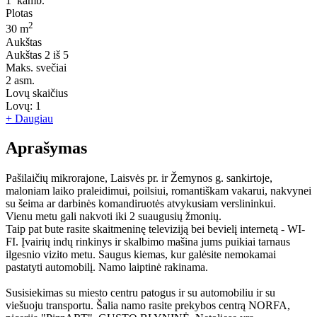
1
kamb.
Plotas
2
30 m
Aukštas
Aukštas
2 iš 5
Maks. svečiai
2
asm.
Lovų skaičius
Lovų:
1
+ Daugiau
Aprašymas
Pašilaičių mikrorajone, Laisvės pr. ir Žemynos g. sankirtoje,
maloniam laiko praleidimui, poilsiui, romantiškam vakarui, nakvynei
su šeima ar darbinės komandiruotės atvykusiam verslininkui.
Vienu metu gali nakvoti iki 2 suaugusių žmonių.
Taip pat bute rasite skaitmeninę televiziją bei bevielį internetą - WI-
FI. Įvairių indų rinkinys ir skalbimo mašina jums puikiai tarnaus
ilgesnio vizito metu. Saugus kiemas, kur galėsite nemokamai
pastatyti automobilį. Namo laiptinė rakinama.
Susisiekimas su miesto centru patogus ir su automobiliu ir su
viešuoju transportu. Šalia namo rasite prekybos centrą NORFA,