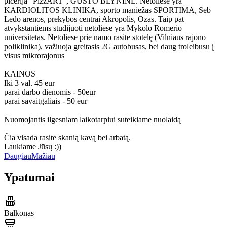
picerija "PizzART", GUSTO BLYNINĖ. Netoliese yra
KARDIOLITOS KLINIKA, sporto maniežas SPORTIMA, Seb
Ledo arenos, prekybos centrai Akropolis, Ozas. Taip pat
atvykstantiems studijuoti netoliese yra Mykolo Romerio
universitetas. Netoliese prie namo rasite stotelę (Vilniaus rajono
poliklinika), važiuoja greitasis 2G autobusas, bei daug troleibusu į
visus mikrorajonus
KAINOS
Iki 3 val. 45 eur
parai darbo dienomis - 50eur
parai savaitgaliais - 50 eur
Nuomojantis ilgesniam laikotarpiui suteikiame nuolaidą
Čia visada rasite skanią kavą bei arbatą.
Laukiame Jūsų :))
Daugiau
Mažiau
Ypatumai
Balkonas