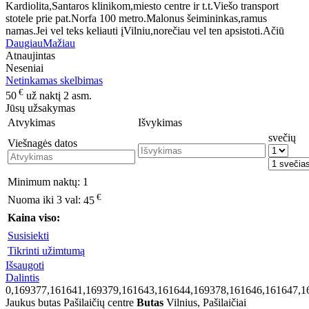
Kardiolita,Santaros klinikom,miesto centre ir t.t.Viešo transport
stotele prie pat.Norfa 100 metro.Malonus šeimininkas,ramus
namas.Jei vel teks keliauti įVilniu,norečiau vel ten apsistoti.Ačiū
Daugiau
Mažiau
Atnaujintas
Neseniai
Netinkamas skelbimas
€
50
už naktį 2 asm.
Jūsų užsakymas
Atvykimas
Išvykimas
svečių
Viešnagės datos
Minimum naktų:
1
€
Nuoma iki 3 val:
45
Kaina viso:
Susisiekti
Tikrinti užimtumą
Išsaugoti
Dalintis
0,169377,161641,169379,161643,161644,169378,161646,161647,1
Jaukus butas Pašilaičių centre
Butas
Vilnius, Pašilaičiai