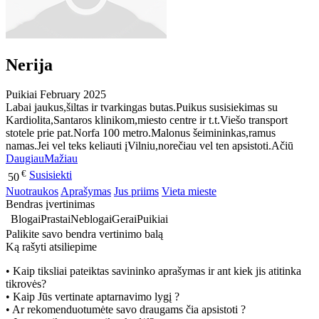
Nerija
Puikiai
February 2025
Labai jaukus,šiltas ir tvarkingas butas.Puikus susisiekimas su
Kardiolita,Santaros klinikom,miesto centre ir t.t.Viešo transport
stotele prie pat.Norfa 100 metro.Malonus šeimininkas,ramus
namas.Jei vel teks keliauti įVilniu,norečiau vel ten apsistoti.Ačiū
Daugiau
Mažiau
€
Susisiekti
50
Nuotraukos
Aprašymas
Jus priims
Vieta mieste
Bendras įvertinimas
Blogai
Prastai
Neblogai
Gerai
Puikiai
Palikite savo bendra vertinimo balą
Ką rašyti atsiliepime
• Kaip tiksliai pateiktas savininko aprašymas ir ant kiek jis atitinka
tikrovės?
• Kaip Jūs vertinate aptarnavimo lygį ?
• Ar rekomenduotumėte savo draugams čia apsistoti ?