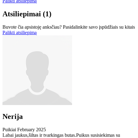
Palikti atsiliepimą
Atsiliepimai
(1)
Buvote čia apsistoję anksčiau? Pasidalinkite savo įspūdžiais su kitais
Palikti atsiliepimą
Nerija
Puikiai
February 2025
Labai jaukus,šiltas ir tvarkingas butas.Puikus susisiekimas su