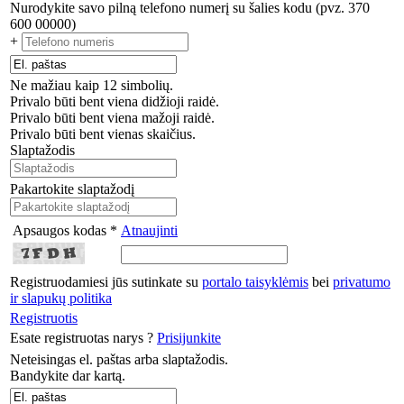
Nurodykite savo pilną telefono numerį su šalies kodu (pvz. 370
600 00000)
+
Ne mažiau kaip 12 simbolių.
Privalo būti bent viena didžioji raidė.
Privalo būti bent viena mažoji raidė.
Privalo būti bent vienas skaičius.
Slaptažodis
Pakartokite slaptažodį
Apsaugos kodas *
Atnaujinti
Registruodamiesi jūs sutinkate su
portalo taisyklėmis
bei
privatumo
ir slapukų politika
Registruotis
Esate registruotas narys ?
Prisijunkite
Neteisingas el. paštas arba slaptažodis.
Bandykite dar kartą.