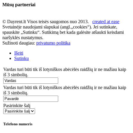
Mūsų partneriai
© Dayrent.lt Visos teisės saugomos nuo 2013.
created at ease
Svetainėje naudojami slapukai (angl.„cookies“). Jei sutinkate,
spauskite „Sutinku“. Sutikimą bet kada galėsite atšaukti keisdami
naršyklės nustatymus.
Sužinoti daugiau:
privatumo politika
Išeiti
Sutinku
Vardas turi būti tik iš lotyniškos abėcėlės raidžių ir ne mažiau kaip
iš 3 simbolių.
Vardas turi būti tik iš lotyniškos abėcėlės raidžių ir ne mažiau kaip
iš 3 simbolių.
Pasirinkite šalį
Telefono numeris