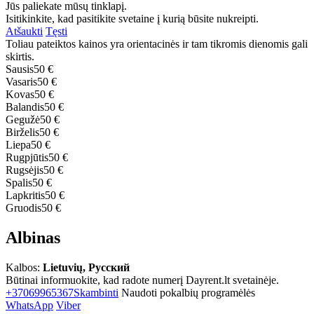
Jūs paliekate mūsų tinklapį.
Isitikinkite, kad pasitikite svetaine į kurią būsite nukreipti.
Atšaukti
Tęsti
Toliau pateiktos kainos yra orientacinės ir tam tikromis dienomis gali
skirtis.
Sausis
50 €
Vasaris
50 €
Kovas
50 €
Balandis
50 €
Gegužė
50 €
Birželis
50 €
Liepa
50 €
Rugpjūtis
50 €
Rugsėjis
50 €
Spalis
50 €
Lapkritis
50 €
Gruodis
50 €
Albinas
Kalbos:
Lietuvių, Русский
Būtinai informuokite, kad radote numerį Dayrent.lt svetainėje.
+37069965367
Skambinti
Naudoti pokalbių programėlės
WhatsApp
Viber