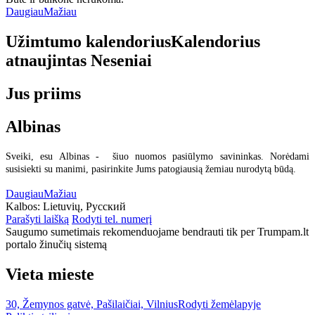
Daugiau
Mažiau
Užimtumo kalendorius
Kalendorius
atnaujintas
Neseniai
Jus priims
Albinas
Sveiki, esu Albinas - šiuo nuomos pasiūlymo savininkas. Norėdami
susisiekti su manimi, pasirinkite Jums patogiausią žemiau nurodytą būdą.
Daugiau
Mažiau
Kalbos:
Lietuvių, Русский
Parašyti laišką
Rodyti tel. numerį
Saugumo sumetimais rekomenduojame bendrauti tik per Trumpam.lt
portalo žinučių sistemą
Vieta mieste
30, Žemynos gatvė, Pašilaičiai, Vilnius
Rodyti žemėlapyje