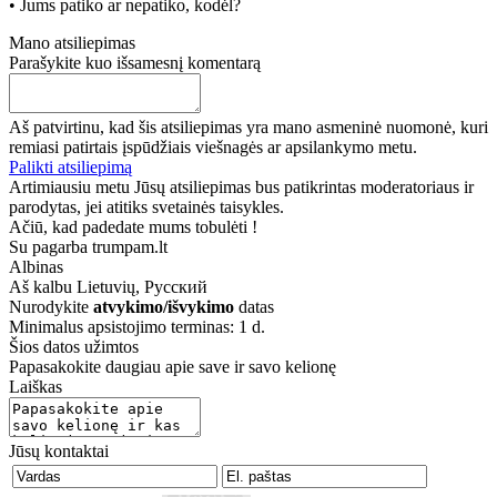
• Jums patiko ar nepatiko, kodėl?
Mano atsiliepimas
Parašykite kuo išsamesnį komentarą
Aš patvirtinu, kad šis atsiliepimas yra mano asmeninė nuomonė, kuri
remiasi patirtais įspūdžiais viešnagės ar apsilankymo metu.
Palikti atsiliepimą
Artimiausiu metu Jūsų atsiliepimas bus patikrintas moderatoriaus ir
parodytas, jei atitiks svetainės taisykles.
Ačiū, kad padedate mums tobulėti !
Su pagarba trumpam.lt
Albinas
Aš kalbu
Lietuvių, Русский
Nurodykite
atvykimo/išvykimo
datas
Minimalus apsistojimo terminas: 1 d.
Šios datos užimtos
Papasakokite daugiau apie save ir savo kelionę
Laiškas
Jūsų kontaktai