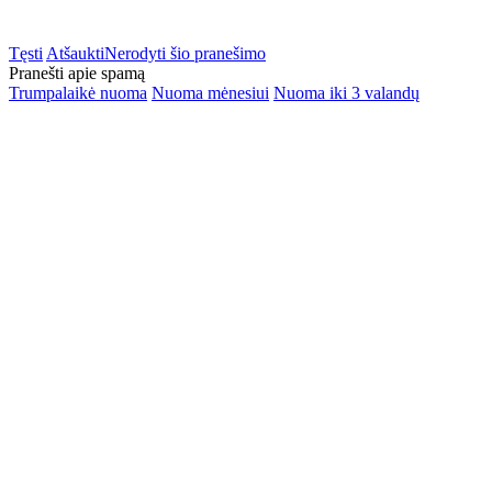
Tęsti
Atšaukti
Nerodyti šio pranešimo
Pranešti apie spamą
Trumpalaikė nuoma
Nuoma mėnesiui
Nuoma iki 3 valandų