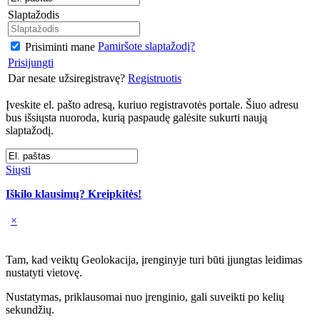
Slaptažodis
Pamiršote slaptažodį?
Prisiminti mane
Prisijungti
Dar nesate užsiregistravę?
Registruotis
Įveskite el. pašto adresą, kuriuo registravotės portale. Šiuo adresu
bus išsiųsta nuoroda, kurią paspaudę galėsite sukurti naują
slaptažodį.
Siųsti
Iškilo klausimų? Kreipkitės!
×
Tam, kad veiktų Geolokacija, įrenginyje turi būti įjungtas leidimas
nustatyti vietovę.
Nustatymas, priklausomai nuo įrenginio, gali suveikti po kelių
sekundžių.