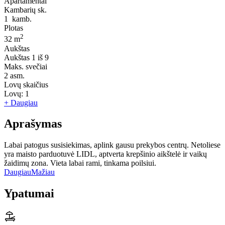
Apartamentai
Kambarių sk.
1
kamb.
Plotas
2
32 m
Aukštas
Aukštas
1 iš 9
Maks. svečiai
2
asm.
Lovų skaičius
Lovų:
1
+ Daugiau
Aprašymas
Labai patogus susisiekimas, aplink gausu prekybos centrų. Netoliese
yra maisto parduotuvė LIDL, aptverta krepšinio aikštelė ir vaikų
žaidimų zona. Vieta labai rami, tinkama poilsiui.
Daugiau
Mažiau
Ypatumai