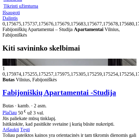
Tikrinti užimtumą
Išsaugoti
Dalintis
0,175675,175737,175676,175679,175683,175677,175678,175680,1
Fabijoniškių Apartamentai – Studija
Apartamentai
Vilnius,
Fabijoniškės
Kiti savininko skelbimai
€
35
1
0,175974,175255,175257,175975,175305,175259,175254,175256,1
Butas
Vilnius, Fabijoniškės
Fabijoniškių Apartamentai -Studija
Butas · kamb. · 2 asm.
€
Plačiau
50
už 3 val.
Jūs paliekate mūsų tinklapį.
Isitikinkite, kad pasitikite svetaine į kurią būsite nukreipti.
Atšaukti
Tęsti
Toliau pateiktos kainos yra orientacinės ir tam tikromis dienomis gali