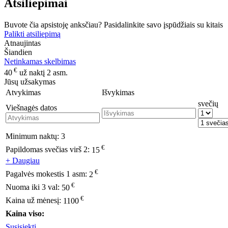
Atsiliepimai
Buvote čia apsistoję anksčiau? Pasidalinkite savo įspūdžiais su kitais
Palikti atsiliepimą
Atnaujintas
Šiandien
Netinkamas skelbimas
€
40
už naktį 2 asm.
Jūsų užsakymas
Atvykimas
Išvykimas
svečių
Viešnagės datos
Minimum naktų:
3
€
Papildomas svečias virš 2:
15
+ Daugiau
€
Pagalvės mokestis 1 asm:
2
€
Nuoma iki 3 val:
50
€
Kaina už mėnesį:
1100
Kaina viso:
Susisiekti