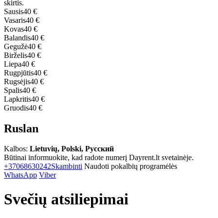
skirtis.
Sausis
40 €
Vasaris
40 €
Kovas
40 €
Balandis
40 €
Gegužė
40 €
Birželis
40 €
Liepa
40 €
Rugpjūtis
40 €
Rugsėjis
40 €
Spalis
40 €
Lapkritis
40 €
Gruodis
40 €
Ruslan
Kalbos:
Lietuvių, Polski, Русский
Būtinai informuokite, kad radote numerį Dayrent.lt svetainėje.
+37068630242
Skambinti
Naudoti pokalbių programėlės
WhatsApp
Viber
Svečių atsiliepimai