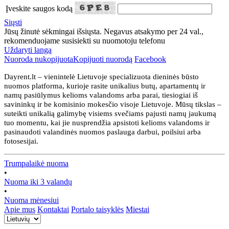
Įveskite saugos kodą
Siųsti
Jūsų žinutė sėkmingai išsiųsta. Negavus atsakymo per 24 val.,
rekomenduojame susisiekti su nuomotoju telefonu
Uždaryti langą
Nuoroda nukopijuota
Kopijuoti nuorodą
Facebook
Dayrent.lt – vienintelė Lietuvoje specializuota dieninės būsto
nuomos platforma, kurioje rasite unikalius butų, apartamentų ir
namų pasiūlymus kelioms valandoms arba parai, tiesiogiai iš
savininkų ir be komisinio mokesčio visoje Lietuvoje. Mūsų tikslas –
suteikti unikalią galimybę visiems svečiams pajusti namų jaukumą
tuo momentu, kai jie nusprendžia apsistoti kelioms valandoms ir
pasinaudoti valandinės nuomos paslauga darbui, poilsiui arba
fotosesijai.
Trumpalaikė nuoma
•
Nuoma iki 3 valandų
•
Nuoma mėnesiui
Apie mus
Kontaktai
Portalo taisyklės
Miestai