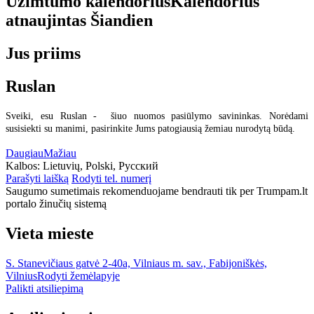
Užimtumo kalendorius
Kalendorius
atnaujintas
Šiandien
Jus priims
Ruslan
Sveiki, esu Ruslan - šiuo nuomos pasiūlymo savininkas. Norėdami
susisiekti su manimi, pasirinkite Jums patogiausią žemiau nurodytą būdą.
Daugiau
Mažiau
Kalbos:
Lietuvių, Polski, Русский
Parašyti laišką
Rodyti tel. numerį
Saugumo sumetimais rekomenduojame bendrauti tik per Trumpam.lt
portalo žinučių sistemą
Vieta mieste
S. Stanevičiaus gatvė 2-40a, Vilniaus m. sav., Fabijoniškės,
Vilnius
Rodyti žemėlapyje
Palikti atsiliepimą