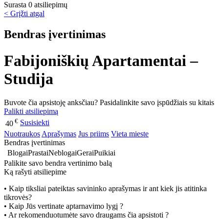
Surasta 0 atsiliepimų
< Grįžti atgal
Bendras įvertinimas
Fabijoniškių Apartamentai –
Studija
Buvote čia apsistoję anksčiau? Pasidalinkite savo įspūdžiais su kitais
Palikti atsiliepimą
€
Susisiekti
40
Nuotraukos
Aprašymas
Jus priims
Vieta mieste
Bendras įvertinimas
Blogai
Prastai
Neblogai
Gerai
Puikiai
Palikite savo bendra vertinimo balą
Ką rašyti atsiliepime
• Kaip tiksliai pateiktas savininko aprašymas ir ant kiek jis atitinka
tikrovės?
• Kaip Jūs vertinate aptarnavimo lygį ?
• Ar rekomenduotumėte savo draugams čia apsistoti ?