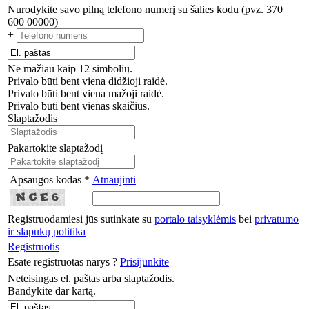
Nurodykite savo pilną telefono numerį su šalies kodu (pvz. 370
600 00000)
+
Ne mažiau kaip 12 simbolių.
Privalo būti bent viena didžioji raidė.
Privalo būti bent viena mažoji raidė.
Privalo būti bent vienas skaičius.
Slaptažodis
Pakartokite slaptažodį
Apsaugos kodas *
Atnaujinti
Registruodamiesi jūs sutinkate su
portalo taisyklėmis
bei
privatumo
ir slapukų politika
Registruotis
Esate registruotas narys ?
Prisijunkite
Neteisingas el. paštas arba slaptažodis.
Bandykite dar kartą.