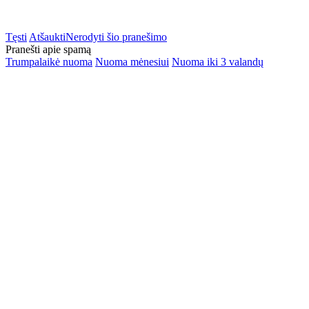
Tęsti
Atšaukti
Nerodyti šio pranešimo
Pranešti apie spamą
Trumpalaikė nuoma
Nuoma mėnesiui
Nuoma iki 3 valandų