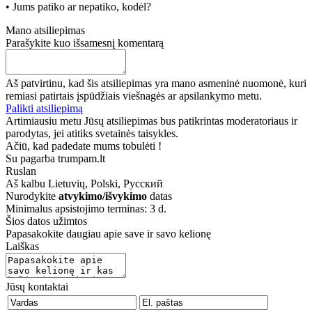
• Jums patiko ar nepatiko, kodėl?
Mano atsiliepimas
Parašykite kuo išsamesnį komentarą
Aš patvirtinu, kad šis atsiliepimas yra mano asmeninė nuomonė, kuri
remiasi patirtais įspūdžiais viešnagės ar apsilankymo metu.
Palikti atsiliepimą
Artimiausiu metu Jūsų atsiliepimas bus patikrintas moderatoriaus ir
parodytas, jei atitiks svetainės taisykles.
Ačiū, kad padedate mums tobulėti !
Su pagarba trumpam.lt
Ruslan
Aš kalbu
Lietuvių, Polski, Русский
Nurodykite
atvykimo/išvykimo
datas
Minimalus apsistojimo terminas: 3 d.
Šios datos užimtos
Papasakokite daugiau apie save ir savo kelionę
Laiškas
Jūsų kontaktai