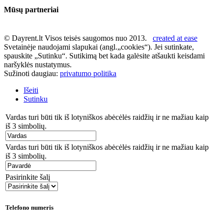
Mūsų partneriai
© Dayrent.lt Visos teisės saugomos nuo 2013.
created at ease
Svetainėje naudojami slapukai (angl.„cookies“). Jei sutinkate,
spauskite „Sutinku“. Sutikimą bet kada galėsite atšaukti keisdami
naršyklės nustatymus.
Sužinoti daugiau:
privatumo politika
Išeiti
Sutinku
Vardas turi būti tik iš lotyniškos abėcėlės raidžių ir ne mažiau kaip
iš 3 simbolių.
Vardas turi būti tik iš lotyniškos abėcėlės raidžių ir ne mažiau kaip
iš 3 simbolių.
Pasirinkite šalį
Telefono numeris