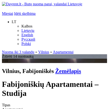
Miestai
Įdėti skelbimą
LT
Kalbos
Lietuvių
English
Русский
Polski
Nuoma iki 3 valandų
»
Vilnius
»
Apartamentai
Žiūrėti 14 nuotraukų
+10
Vilnius, Fabijoniškės
Žemėlapis
Fabijoniškių Apartamentai –
Studija
Tipas