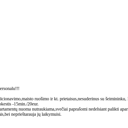
ersonalu!!!
 kondicionavimo,maisto ruošimo ir kt. prietaisus,nesuderinus su še
kestis -15min./20eur.
partamentų nuoma nutraukiama,svečiai paprašomi nedelsiant palikti ap
s,bei neprieštarauja jų laikymuisi.