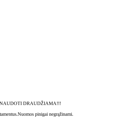
imininku, NAUDOTI DRAUDŽIAMA!!!
artamentus.Nuomos pinigai negrąžinami.