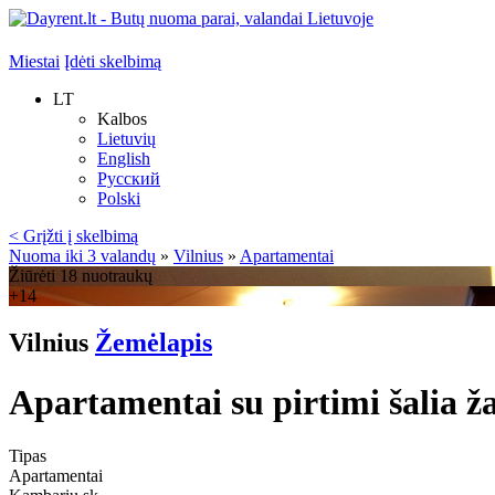
Miestai
Įdėti skelbimą
LT
Kalbos
Lietuvių
English
Русский
Polski
< Grįžti į skelbimą
Nuoma iki 3 valandų
»
Vilnius
»
Apartamentai
Žiūrėti 18 nuotraukų
+14
Vilnius
Žemėlapis
Apartamentai su pirtimi šalia ža
Tipas
Apartamentai