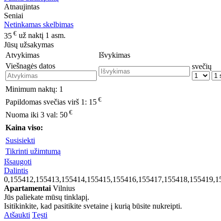
Atnaujintas
Seniai
Netinkamas skelbimas
€
35
už naktį 1 asm.
Jūsų užsakymas
Atvykimas
Išvykimas
Viešnagės datos
svečių
Minimum naktų:
1
€
Papildomas svečias virš 1:
15
€
Nuoma iki 3 val:
50
Kaina viso:
Susisiekti
Tikrinti užimtumą
Išsaugoti
Dalintis
0,155412,155413,155414,155415,155416,155417,155418,155419,1
Apartamentai
Vilnius
Jūs paliekate mūsų tinklapį.
Isitikinkite, kad pasitikite svetaine į kurią būsite nukreipti.
Atšaukti
Tęsti