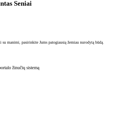
intas
Seniai
i su manimi, pasirinkite Jums patogiausią žemiau nurodytą būdą.
rtalo žinučių sistemą