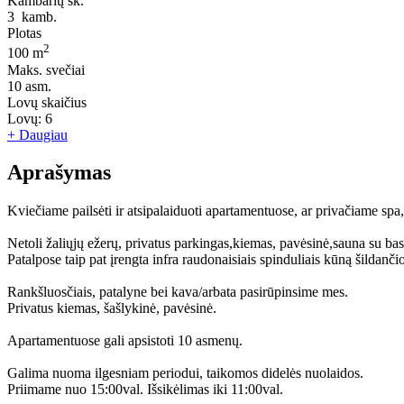
Kambarių sk.
3
kamb.
Plotas
2
100 m
Maks. svečiai
10
asm.
Lovų skaičius
Lovų:
6
+ Daugiau
Aprašymas
Kviečiame pailsėti ir atsipalaiduoti apartamentuose, ar privačiame spa
Netoli žaliųjų ežerų, privatus parkingas,kiemas, pavėsinė,sauna su ba
Patalpose taip pat įrengta infra raudonaisiais spinduliais kūną šildanči
Rankšluosčiais, patalyne bei kava/arbata pasirūpinsime mes.
Privatus kiemas, šašlykinė, pavėsinė.
Apartamentuose gali apsistoti 10 asmenų.
Galima nuoma ilgesniam periodui, taikomos didelės nuolaidos.
Priimame nuo 15:00val. Išsikėlimas iki 11:00val.