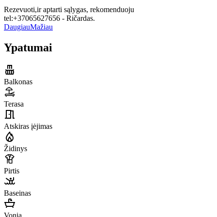
Rezevuoti,ir aptarti sąlygas, rekomenduoju
tel:+37065627656 - Ričardas.
Daugiau
Mažiau
Ypatumai
Balkonas
Terasa
Atskiras įėjimas
Židinys
Pirtis
Baseinas
Vonia