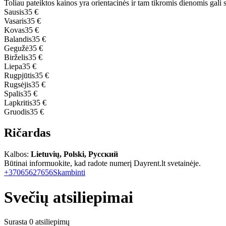
Toliau pateiktos kainos yra orientacinės ir tam tikromis dienomis gali sk
Sausis
35 €
Vasaris
35 €
Kovas
35 €
Balandis
35 €
Gegužė
35 €
Birželis
35 €
Liepa
35 €
Rugpjūtis
35 €
Rugsėjis
35 €
Spalis
35 €
Lapkritis
35 €
Gruodis
35 €
Ričardas
Kalbos:
Lietuvių, Polski, Русский
Būtinai informuokite, kad radote numerį Dayrent.lt svetainėje.
+37065627656
Skambinti
Svečių atsiliepimai
Surasta 0 atsiliepimų