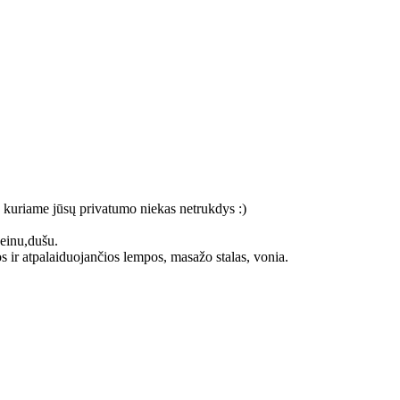
, kuriame jūsų privatumo niekas netrukdys :)
seinu,dušu.
os ir atpalaiduojančios lempos, masažo stalas, vonia.