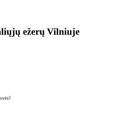
liųjų ežerų Vilniuje
krovės?