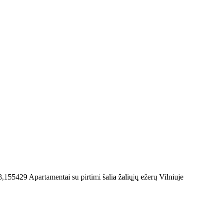
8,155429
Apartamentai su pirtimi šalia žaliųjų ežerų Vilniuje