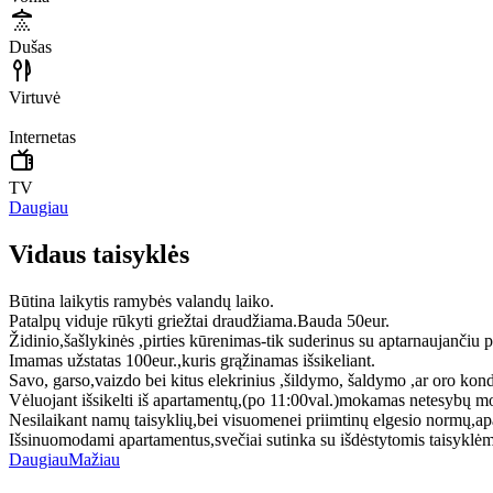
Dušas
Virtuvė
Internetas
TV
Daugiau
Vidaus taisyklės
Būtina laikytis ramybės valandų laiko.
Patalpų viduje rūkyti griežtai draudžiama.Bauda 50eur.
Židinio,šašlykinės ,pirties kūrenimas-tik suderinus su aptarnaujančiu p
Imamas užstatas 100eur.,kuris grąžinamas išsikeliant.
Savo, garso,vaizdo bei kitus elekrinius ,šildymo, šaldymo ,ar oro
Vėluojant išsikelti iš apartamentų,(po 11:00val.)mokamas netesybų mo
Nesilaikant namų taisyklių,bei visuomenei priimtinų elgesio normų,a
Išsinuomodami apartamentus,svečiai sutinka su išdėstytomis taisyklėmi
Daugiau
Mažiau