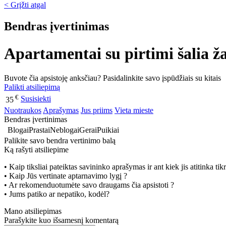
< Grįžti atgal
Bendras įvertinimas
Apartamentai su pirtimi šalia ža
Buvote čia apsistoję anksčiau? Pasidalinkite savo įspūdžiais su kitais
Palikti atsiliepimą
€
Susisiekti
35
Nuotraukos
Aprašymas
Jus priims
Vieta mieste
Bendras įvertinimas
Blogai
Prastai
Neblogai
Gerai
Puikiai
Palikite savo bendra vertinimo balą
Ką rašyti atsiliepime
• Kaip tiksliai pateiktas savininko aprašymas ir ant kiek jis atitinka ti
• Kaip Jūs vertinate aptarnavimo lygį ?
• Ar rekomenduotumėte savo draugams čia apsistoti ?
• Jums patiko ar nepatiko, kodėl?
Mano atsiliepimas
Parašykite kuo išsamesnį komentarą