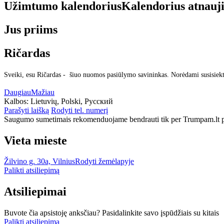
Užimtumo kalendorius
Kalendorius atnauj
Jus priims
Ričardas
Sveiki, esu Ričardas - šiuo nuomos pasiūlymo savininkas. Norėdami susisiekt
Daugiau
Mažiau
Kalbos:
Lietuvių, Polski, Русский
Parašyti laišką
Rodyti tel. numerį
Saugumo sumetimais rekomenduojame bendrauti tik per Trumpam.lt po
Vieta mieste
Žilvino g. 30a, Vilnius
Rodyti žemėlapyje
Palikti atsiliepimą
Atsiliepimai
Buvote čia apsistoję anksčiau? Pasidalinkite savo įspūdžiais su kitais
Palikti atsiliepimą