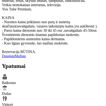
milteliai, fenas, skystas muilas, šampūnas, rankšluosčiai,
Veikia nemokamas internetas, televizija.
You Tube Premium.
KAINA
- Nuomos kaina priklauso nuo parų ir asmenų
skaičiaus(savaitgaliais, vasaros laikotarpiu kaina yra aukštesnė ).
- Paros kaina dienomis nuo 30 iki 45 eur ,savaitgaliais 45-50eur.
Šventinėmis dienomis imamas papildomas mokestis.
- Papildomiems asmenims kaina derinama.
- Kuo ilgiau gyvensite, tuo mažiau mokėsite.
Rezervacija BŪTINA.
Daugiau
Mažiau
Ypatumai
Balkonas
Dušas
Virtuvė