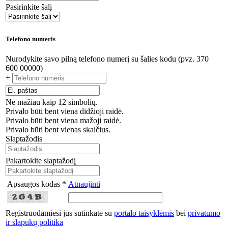
Pasirinkite šalį
Telefono numeris
Nurodykite savo pilną telefono numerį su šalies kodu (pvz. 370
600 00000)
+
Ne mažiau kaip 12 simbolių.
Privalo būti bent viena didžioji raidė.
Privalo būti bent viena mažoji raidė.
Privalo būti bent vienas skaičius.
Slaptažodis
Pakartokite slaptažodį
Apsaugos kodas *
Atnaujinti
Registruodamiesi jūs sutinkate su
portalo taisyklėmis
bei
privatumo
ir slapukų politika