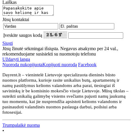
Laiškas
Jūsų kontaktai
Įveskite saugos kodą
Siųsti
Jūsų žinutė sėkmingai išsiųsta. Negavus atsakymo per 24 val.,
rekomenduojame susisiekti su nuomotoju telefonu
Uždaryti langą
Nuoroda nukopijuota
Kopijuoti nuorodą
Facebook
Dayrent.lt – vienintelė Lietuvoje specializuota dieninės būsto
nuomos platforma, kurioje rasite unikalius butų, apartamentų ir
namų pasiūlymus kelioms valandoms arba parai, tiesiogiai iš
savininkų ir be komisinio mokesčio visoje Lietuvoje. Mūsų tikslas –
suteikti unikalią galimybę visiems svečiams pajusti namų jaukumą
tuo momentu, kai jie nusprendžia apsistoti kelioms valandoms ir
pasinaudoti valandinės nuomos paslauga darbui, poilsiui arba
fotosesijai.
Trumpalaikė nuoma
•