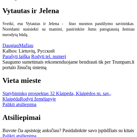
Vytautas ir Jelena
Sveiki, esu Vytautas ir Jelena - šiuo nuomos pasiūlymo savininkas.
Norėdami susisiekti su manimi, pasirinkite Jums patogiausią žemiau
nurodytą būdą.
Daugiau
Mažiau
Kalbos:
Lietuvių, Русский
Parašyti laišką
Rodyti tel. numerį
Saugumo sumetimais rekomenduojame bendrauti tik per Trumpam.lt
portalo žinučių sistemą
Vieta mieste
Statybininkų prospektas 32 Klaipėda, Klaipėdos m. sav.,
Klaipėda
Rodyti žemėlapyje
Palikti atsiliepimą
Atsiliepimai
Buvote čia apsistoję anksčiau? Pasidalinkite savo įspūdžiais su kitais
Palikti atsiliepimą