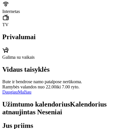
Internetas
TV
Privalumai
Galima su vaikais
Vidaus taisyklės
Bute ir bendrose namo patalpose nerūkoma.
Ramybės valandos nuo 22.00iki 7.00 ryto.
Daugiau
Mažiau
Užimtumo kalendorius
Kalendorius
atnaujintas
Neseniai
Jus priims