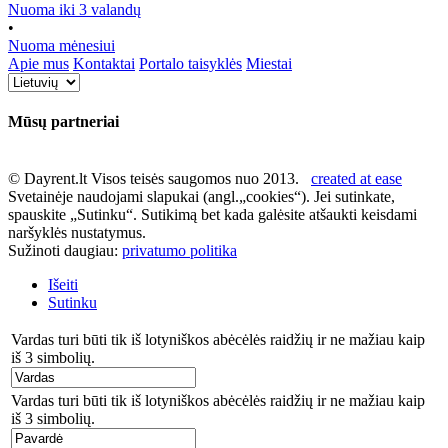
Nuoma iki 3 valandų
•
Nuoma mėnesiui
Apie mus
Kontaktai
Portalo taisyklės
Miestai
Mūsų partneriai
© Dayrent.lt Visos teisės saugomos nuo 2013.
created at ease
Svetainėje naudojami slapukai (angl.„cookies“). Jei sutinkate,
spauskite „Sutinku“. Sutikimą bet kada galėsite atšaukti keisdami
naršyklės nustatymus.
Sužinoti daugiau:
privatumo politika
Išeiti
Sutinku
Vardas turi būti tik iš lotyniškos abėcėlės raidžių ir ne mažiau kaip
iš 3 simbolių.
Vardas turi būti tik iš lotyniškos abėcėlės raidžių ir ne mažiau kaip
iš 3 simbolių.