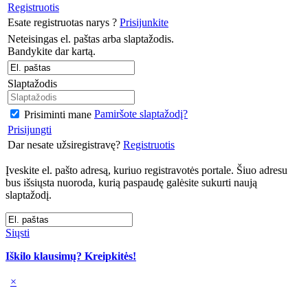
Registruotis
Esate registruotas narys ?
Prisijunkite
Neteisingas el. paštas arba slaptažodis.
Bandykite dar kartą.
Slaptažodis
Pamiršote slaptažodį?
Prisiminti mane
Prisijungti
Dar nesate užsiregistravę?
Registruotis
Įveskite el. pašto adresą, kuriuo registravotės portale. Šiuo adresu
bus išsiųsta nuoroda, kurią paspaudę galėsite sukurti naują
slaptažodį.
Siųsti
Iškilo klausimų? Kreipkitės!
×