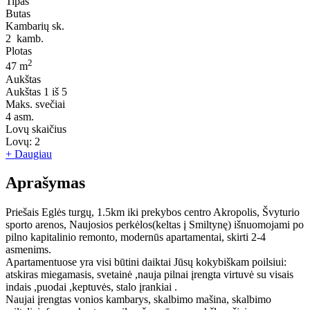
Tipas
Butas
Kambarių sk.
2
kamb.
Plotas
2
47 m
Aukštas
Aukštas
1 iš 5
Maks. svečiai
4
asm.
Lovų skaičius
Lovų:
2
+ Daugiau
Aprašymas
Priešais Eglės turgų, 1.5km iki prekybos centro Akropolis, Švyturio
sporto arenos, Naujosios perkėlos(keltas į Smiltynę) išnuomojami po
pilno kapitalinio remonto, modernūs apartamentai, skirti 2-4
asmenims.
Apartamentuose yra visi būtini daiktai Jūsų kokybiškam poilsiui:
atskiras miegamasis, svetainė ,nauja pilnai įrengta virtuvė su visais
indais ,puodai ,keptuvės, stalo įrankiai .
Naujai įrengtas vonios kambarys, skalbimo mašina, skalbimo