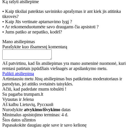
Ką rašyti atsiliepime
• Kaip tiksliai pateiktas savininko aprašymas ir ant kiek jis atitinka
tikrovės?
• Kaip Jūs vertinate aptarnavimo lygį ?
• Ar rekomenduotumėte savo draugams čia apsistoti ?
• Jums patiko ar nepatiko, kodėl?
Mano atsiliepimas
Parašykite kuo išsamesnį komentarą
Aš patvirtinu, kad šis atsiliepimas yra mano asmeninė nuomonė, kuri
remiasi patirtais įspūdžiais viešnagės ar apsilankymo metu.
Palikti atsiliepimą
Artimiausiu metu Jūsų atsiliepimas bus patikrintas moderatoriaus ir
parodytas, jei atitiks svetainės taisykles.
Ačiū, kad padedate mums tobulėti !
Su pagarba trumpam.lt
Vytautas ir Jelena
Aš kalbu
Lietuvių, Русский
Nurodykite
atvykimo/išvykimo
datas
Minimalus apsistojimo terminas: 4 d.
Šios datos užimtos
Papasakokite daugiau apie save ir savo kelionę