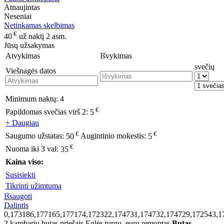
Atnaujintas
Neseniai
Netinkamas skelbimas
€
40
už naktį 2 asm.
Jūsų užsakymas
Atvykimas
Išvykimas
svečių
Viešnagės datos
Minimum naktų:
4
€
Papildomas svečias virš 2:
5
+ Daugiau
€
€
Saugumo užstatas:
50
Augintinio mokestis:
5
€
Nuoma iki 3 val:
35
Kaina viso:
Susisiekti
Tikrinti užimtumą
Išsaugoti
Dalintis
0,173186,177165,177174,172322,174731,174732,174729,172543,1
2 kambarių butas priešais Eglės turgų, euro remontas
Butas