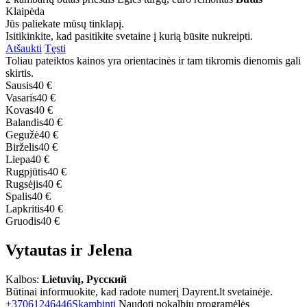
Klaipėda
Jūs paliekate mūsų tinklapį.
Isitikinkite, kad pasitikite svetaine į kurią būsite nukreipti.
Atšaukti
Tęsti
Toliau pateiktos kainos yra orientacinės ir tam tikromis dienomis gali
skirtis.
Sausis
40 €
Vasaris
40 €
Kovas
40 €
Balandis
40 €
Gegužė
40 €
Birželis
40 €
Liepa
40 €
Rugpjūtis
40 €
Rugsėjis
40 €
Spalis
40 €
Lapkritis
40 €
Gruodis
40 €
Vytautas ir Jelena
Kalbos:
Lietuvių, Русский
Būtinai informuokite, kad radote numerį Dayrent.lt svetainėje.
+37061246446
Skambinti
Naudoti pokalbių programėlės