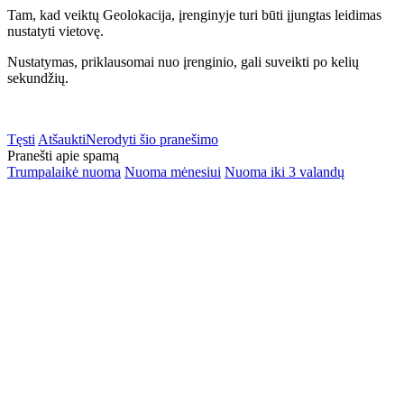
Tam, kad veiktų Geolokacija, įrenginyje turi būti įjungtas leidimas
nustatyti vietovę.
Nustatymas, priklausomai nuo įrenginio, gali suveikti po kelių
sekundžių.
Tęsti
Atšaukti
Nerodyti šio pranešimo
Pranešti apie spamą
Trumpalaikė nuoma
Nuoma mėnesiui
Nuoma iki 3 valandų