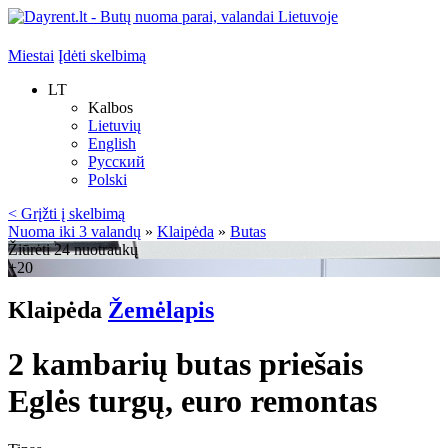
Miestai
Įdėti skelbimą
LT
Kalbos
Lietuvių
English
Русский
Polski
< Grįžti į skelbimą
Nuoma iki 3 valandų
»
Klaipėda
»
Butas
Žiūrėti 24 nuotraukų
+20
Klaipėda
Žemėlapis
2 kambarių butas priešais
Eglės turgų, euro remontas