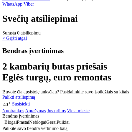
WhatsApp
Viber
Svečių atsiliepimai
Surasta 0 atsiliepimų
< Grįžti atgal
Bendras įvertinimas
2 kambarių butas priešais
Eglės turgų, euro remontas
Buvote čia apsistoję anksčiau? Pasidalinkite savo įspūdžiais su kitais
Palikti atsiliepimą
€
Susisiekti
40
Nuotraukos
Aprašymas
Jus priims
Vieta mieste
Bendras įvertinimas
Blogai
Prastai
Neblogai
Gerai
Puikiai
Palikite savo bendra vertinimo balą