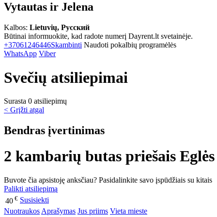
Vytautas ir Jelena
Kalbos:
Lietuvių, Русский
Būtinai informuokite, kad radote numerį Dayrent.lt svetainėje.
+37061246446
Skambinti
Naudoti pokalbių programėlės
WhatsApp
Viber
Svečių atsiliepimai
Surasta 0 atsiliepimų
< Grįžti atgal
Bendras įvertinimas
2 kambarių butas priešais Eglės
Buvote čia apsistoję anksčiau? Pasidalinkite savo įspūdžiais su kitais
Palikti atsiliepimą
€
Susisiekti
40
Nuotraukos
Aprašymas
Jus priims
Vieta mieste