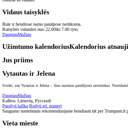
Vidaus taisyklės
Bute ir bendrose namo patalpose nerūkoma.
Ramybės valandos nuo 22.00iki 7.00 ryto.
Daugiau
Mažiau
Užimtumo kalendorius
Kalendorius atnauj
Jus priims
Vytautas ir Jelena
Sveiki, esu Vytautas ir Jelena - šiuo nuomos pasiūlymo savininkas. Norėdami
Daugiau
Mažiau
Kalbos:
Lietuvių, Русский
Parašyti laišką
Rodyti tel. numerį
Saugumo sumetimais rekomenduojame bendrauti tik per Trumpam.lt po
Vieta mieste