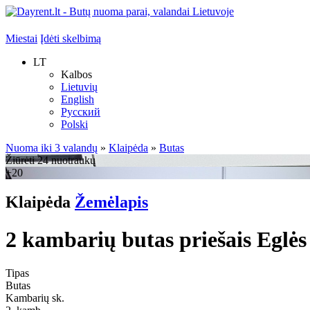
Miestai
Įdėti skelbimą
LT
Kalbos
Lietuvių
English
Русский
Polski
Nuoma iki 3 valandų
»
Klaipėda
»
Butas
Žiūrėti 24 nuotraukų
+20
Klaipėda
Žemėlapis
2 kambarių butas priešais Eglės
Tipas
Butas
Kambarių sk.