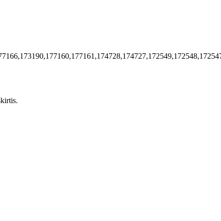
77166,173190,177160,177161,174728,174727,172549,172548,17254
irtis.