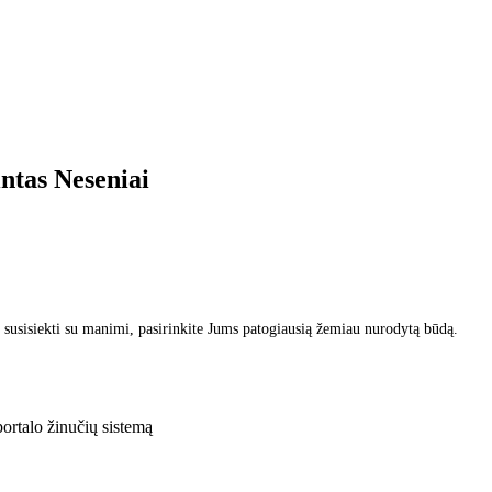
intas
Neseniai
 susisiekti su manimi, pasirinkite Jums patogiausią žemiau nurodytą būdą.
rtalo žinučių sistemą