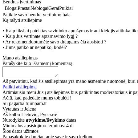
Bendras įvertinimas
Blogai
Prastai
Neblogai
Gerai
Puikiai
Palikite savo bendra vertinimo balą
Ką rašyti atsiliepime
• Kaip tiksliai pateiktas savininko aprašymas ir ant kiek jis atitinka ti
• Kaip Jūs vertinate aptarnavimo lygį ?
• Ar rekomenduotumėte savo draugams čia apsistoti ?
• Jums patiko ar nepatiko, kodėl?
Mano atsiliepimas
Parašykite kuo išsamesnį komentarą
Aš patvirtinu, kad šis atsiliepimas yra mano asmeninė nuomonė, kuri r
Palikti atsiliepimą
Artimiausiu metu Jūsų atsiliepimas bus patikrintas moderatoriaus ir paro
Ačiū, kad padedate mums tobulėti !
Su pagarba trumpam.lt
Vytautas ir Jelena
Aš kalbu
Lietuvių, Русский
Nurodykite
atvykimo/išvykimo
datas
Minimalus apsistojimo terminas: 4 d.
Šios datos užimtos
Papasakokite daugiau apie save ir savo kelionę