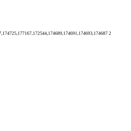
7,174725,177167,172544,174689,174691,174693,174687
2