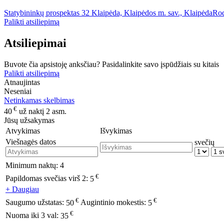
Statybininkų prospektas 32 Klaipėda, Klaipėdos m. sav., Klaipėda
Rod
Palikti atsiliepimą
Atsiliepimai
Buvote čia apsistoję anksčiau? Pasidalinkite savo įspūdžiais su kitais
Palikti atsiliepimą
Atnaujintas
Neseniai
Netinkamas skelbimas
€
40
už naktį 2 asm.
Jūsų užsakymas
Atvykimas
Išvykimas
Viešnagės datos
svečių
Minimum naktų:
4
€
Papildomas svečias virš 2:
5
+ Daugiau
€
€
Saugumo užstatas:
50
Augintinio mokestis:
5
€
Nuoma iki 3 val:
35