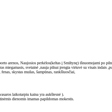
porto arenos, Naujosios perkėlos(keltas į Smiltynę) išnuomojami po pil
s miegamasis, svetainė ,nauja pilnai įrengta virtuvė su visais indais ,pu
 fenas, skystas muilas, šampūnas, rankšluosčiai,
asaros laikotarpiu kaina yra aukštesnė ).
entinėmis dienomis imamas papildomas mokestis.