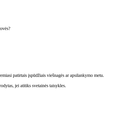
krovės?
emiasi patirtais įspūdžiais viešnagės ar apsilankymo metu.
dytas, jei atitiks svetainės taisykles.