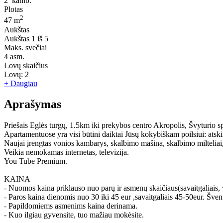
2
kamb.
Plotas
2
47 m
Aukštas
Aukštas
1 iš 5
Maks. svečiai
4
asm.
Lovų skaičius
Lovų:
2
+ Daugiau
Aprašymas
Priešais Eglės turgų, 1.5km iki prekybos centro Akropolis, Švyturio s
Apartamentuose yra visi būtini daiktai Jūsų kokybiškam poilsiui: atskira
Naujai įrengtas vonios kambarys, skalbimo mašina, skalbimo milteliai,
Veikia nemokamas internetas, televizija.
You Tube Premium.
KAINA
- Nuomos kaina priklauso nuo parų ir asmenų skaičiaus(savaitgaliais, v
- Paros kaina dienomis nuo 30 iki 45 eur ,savaitgaliais 45-50eur. Šv
- Papildomiems asmenims kaina derinama.
- Kuo ilgiau gyvensite, tuo mažiau mokėsite.