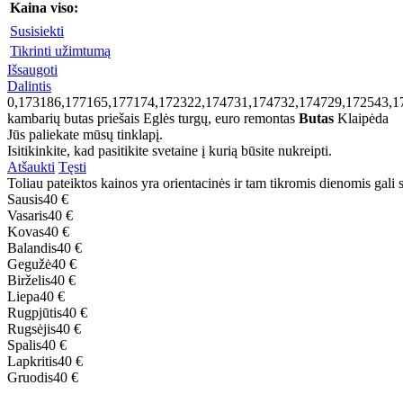
Kaina viso:
Susisiekti
Tikrinti užimtumą
Išsaugoti
Dalintis
0,173186,177165,177174,172322,174731,174732,174729,172543,1
kambarių butas priešais Eglės turgų, euro remontas
Butas
Klaipėda
Jūs paliekate mūsų tinklapį.
Isitikinkite, kad pasitikite svetaine į kurią būsite nukreipti.
Atšaukti
Tęsti
Toliau pateiktos kainos yra orientacinės ir tam tikromis dienomis gali sk
Sausis
40 €
Vasaris
40 €
Kovas
40 €
Balandis
40 €
Gegužė
40 €
Birželis
40 €
Liepa
40 €
Rugpjūtis
40 €
Rugsėjis
40 €
Spalis
40 €
Lapkritis
40 €
Gruodis
40 €