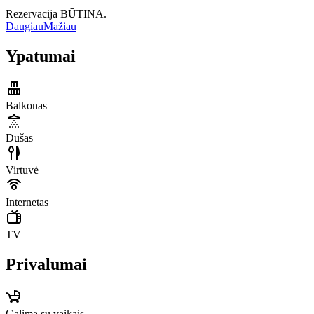
Rezervacija BŪTINA.
Daugiau
Mažiau
Ypatumai
Balkonas
Dušas
Virtuvė
Internetas
TV
Privalumai
Galima su vaikais