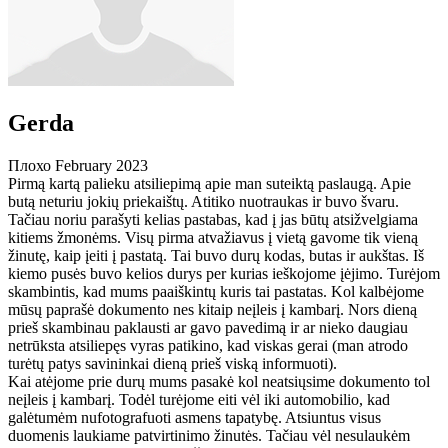
Gerda
Плохо
February 2023
Pirmą kartą palieku atsiliepimą apie man suteiktą paslaugą. Apie
butą neturiu jokių priekaištų. Atitiko nuotraukas ir buvo švaru.
Tačiau noriu parašyti kelias pastabas, kad į jas būtų atsižvelgiama
kitiems žmonėms. Visų pirma atvažiavus į vietą gavome tik vieną
žinutę, kaip įeiti į pastatą. Tai buvo durų kodas, butas ir aukštas. Iš
kiemo pusės buvo kelios durys per kurias ieškojome įėjimo. Turėjom
skambintis, kad mums paaiškintų kuris tai pastatas. Kol kalbėjome
mūsų paprašė dokumento nes kitaip neįleis į kambarį. Nors dieną
prieš skambinau paklausti ar gavo pavedimą ir ar nieko daugiau
netrūksta atsiliepęs vyras patikino, kad viskas gerai (man atrodo
turėtų patys savininkai dieną prieš viską informuoti).
Kai atėjome prie durų mums pasakė kol neatsiųsime dokumento tol
neįleis į kambarį. Todėl turėjome eiti vėl iki automobilio, kad
galėtumėm nufotografuoti asmens tapatybę. Atsiuntus visus
duomenis laukiame patvirtinimo žinutės. Tačiau vėl nesulaukėm