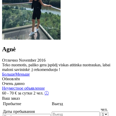
Agnė
Отлично
November 2016
Teko nuomotis, paliko gera įspūdį viskas atitinka nuotraukas, labai
maloni savininkė ;) rekomenduoju !
Больше
Меньше
Обновлён
Очень давно
Неуместное объявление
60 - 70
€
за сутки 2 чел.
ⓘ
Ваш заказ
Прибытие
Выезд
чел.
Даты пребывания