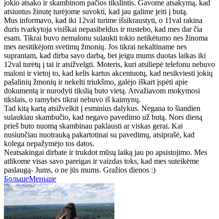
jokio atsako ir skambinom pačios tikslintis. Gavome atsakymą, kad
atsiuntus žinutę turėjome suvokti, kad jau galime įeiti į butą.
Mus informavo, kad iki 12val turime išsikraustyti, o 11val rakina
duris tvarkytoja visiškai nepasibeldus ir nustebo, kad mes dar čia
esam. Tikrai buvo nemalonu sulaukti tokio netikėtumo nes žinoma
mes nesitikėjom svetimų žmonių. Jos tikrai nekaltiname nes
suprantam, kad dirba savo darbą, bet jeigu mums duotas laikas iki
12val turėtų į tai ir atsižvelgti. Moteris, kuri atsiliepė telefonu nebuvo
maloni ir vietoj to, kad kelis kartus akcentuotų, kad nesikviesti jokių
pašalinių žmonių ir nekelti triukšmo, galėjo iškart įspėti apie
dokumentą ir nurodyti tikslią buto vietą. Atvažiavom mokymosi
tikslais, o ramybės tikrai nebuvo iš kaimynų.
Tad kitą kartą atsižvelkit į esminius dalykus. Negana to šiandien
sulaukiau skambučio, kad negavo pavedimo už butą. Nors dieną
prieš buto nuomą skambinau paklausti ar viskas gerai. Kai
nusiunčiau nuotrauką pakartotinai su pavedimų, atsiprašė, kad
kolega nepažymėjo tos datos.
Neatsakingai dirbate ir trukdot mūsų laiką jau po apsistojimo. Mes
atlikome visas savo pareigas ir vaizdas toks, kad mes suteikėme
paslaugą- Jums, o ne jūs mums. Gražios dienos :)
Больше
Меньше