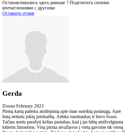
Останавливались здесь раньше ? Поделитесь своими
впечатлениями с другими
Оставить отзыв
Gerda
Плохо
February 2023
Pirmą kartą palieku atsiliepimą apie man suteiktą paslaugą. Apie
butą neturiu jokių priekaištų. Atitiko nuotraukas ir buvo švaru.
Tačiau noriu parašyti kelias pastabas, kad į jas būtų atsižvelgiama
kitiems žmonėms. Visų pirma atvažiavus į vietą gavome tik vieną