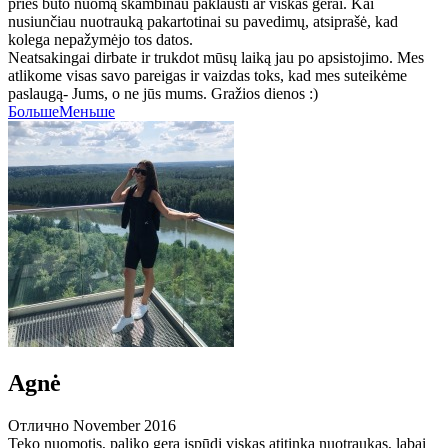
prieš buto nuomą skambinau paklausti ar viskas gerai. Kai
nusiunčiau nuotrauką pakartotinai su pavedimų, atsiprašė, kad
kolega nepažymėjo tos datos.
Neatsakingai dirbate ir trukdot mūsų laiką jau po apsistojimo. Mes
atlikome visas savo pareigas ir vaizdas toks, kad mes suteikėme
paslaugą- Jums, o ne jūs mums. Gražios dienos :)
Больше
Меньше
Agnė
Отлично
November 2016
Teko nuomotis, paliko gera įspūdį viskas atitinka nuotraukas, labai