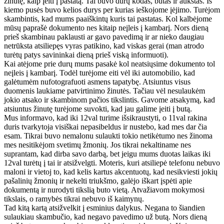
žinutę, kaip įeiti į pastatą. Tai buvo durų kodas, butas ir aukštas. Iš
kiemo pusės buvo kelios durys per kurias ieškojome įėjimo. Turėjom
skambintis, kad mums paaiškintų kuris tai pastatas. Kol kalbėjome
mūsų paprašė dokumento nes kitaip neįleis į kambarį. Nors dieną
prieš skambinau paklausti ar gavo pavedimą ir ar nieko daugiau
netrūksta atsiliepęs vyras patikino, kad viskas gerai (man atrodo
turėtų patys savininkai dieną prieš viską informuoti).
Kai atėjome prie durų mums pasakė kol neatsiųsime dokumento tol
neįleis į kambarį. Todėl turėjome eiti vėl iki automobilio, kad
galėtumėm nufotografuoti asmens tapatybę. Atsiuntus visus
duomenis laukiame patvirtinimo žinutės. Tačiau vėl nesulaukėm
jokio atsako ir skambinom pačios tikslintis. Gavome atsakymą, kad
atsiuntus žinutę turėjome suvokti, kad jau galime įeiti į butą.
Mus informavo, kad iki 12val turime išsikraustyti, o 11val rakina
duris tvarkytoja visiškai nepasibeldus ir nustebo, kad mes dar čia
esam. Tikrai buvo nemalonu sulaukti tokio netikėtumo nes žinoma
mes nesitikėjom svetimų žmonių. Jos tikrai nekaltiname nes
suprantam, kad dirba savo darbą, bet jeigu mums duotas laikas iki
12val turėtų į tai ir atsižvelgti. Moteris, kuri atsiliepė telefonu nebuvo
maloni ir vietoj to, kad kelis kartus akcentuotų, kad nesikviesti jokių
pašalinių žmonių ir nekelti triukšmo, galėjo iškart įspėti apie
dokumentą ir nurodyti tikslią buto vietą. Atvažiavom mokymosi
tikslais, o ramybės tikrai nebuvo iš kaimynų.
Tad kitą kartą atsižvelkit į esminius dalykus. Negana to šiandien
sulaukiau skambučio, kad negavo pavedimo už butą. Nors dieną