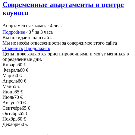
Современные апартаменты в центре
каунаса
Апартаменты · комн. · 4 чел.
€
Подробнее
40
за 3 часа
Вы покидаете наш сайт.
Мы не несём отвесвенности за содержимое этого сайта
Отменить
Продолжить
Цены ниже являются ориентировочными и могут меняться в
определенные дни.
Январь
60 €
Февраль
60 €
Март
60 €
Апрель
60 €
Май
65 €
Июнь
65 €
Июль
70 €
Август
70 €
Сентябрь
65 €
Октябрь
65 €
Ноябрь
60 €
Декабрь
60 €