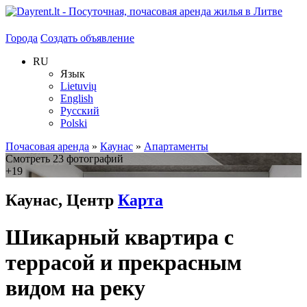
Города
Создать объявление
RU
Язык
Lietuvių
English
Русский
Polski
Почасовая аренда
»
Каунас
»
Апартаменты
Смотреть 23 фотографий
+19
Каунас, Центр
Карта
Шикарный квартира с
террасой и прекрасным
видом на реку