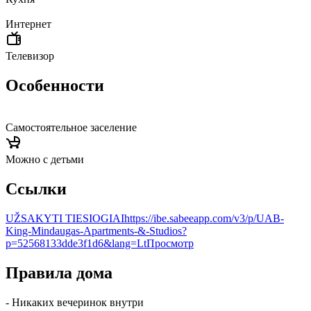
Интернет
Телевизор
Особенности
Самостоятельное заселение
Можно с детьми
Ссылки
UŽSAKYTI TIESIOGIAI
https://ibe.sabeeapp.com/v3/p/UAB-
King-Mindaugas-Apartments-&-Studios?
p=52568133dde3f1d6&lang=Lt
Просмотр
Правила дома
- Никаких вечеринок внутри