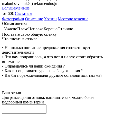
maloni savininkė ;) rekomenduoju !
Больше
Меньше
от 60€
Связаться
Фотографии
Описание
Хозяин
Местоположение
Общая оценка
Ужасно
Плохо
Неплохо
Хорошо
Отлично
Поставьте свою общую оценку
Что писать в отзыве
• Насколько описание предложения соответствует
действительности
• Что вам понравилось, а что нет и на что стоит обратить
внимание
• Оправдались ли ваши ожидания ?
• Как вы оцениваете уровень обслуживания ?
• Вы бы порекомендовали друзьям остановиться там же?
Ваш отзыв
Для размещения отзыва, напишите как можно более
подробный коментарий