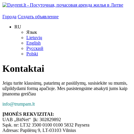
Города
Создать объявление
RU
Язык
Lietuvių
English
Русский
Polski
Kontaktai
Jeigu turite klausimų, patarimų ar pasiūlymų, susisiekite su mumis,
užpildydami formą apačioje. Mes pasistengsime atsakyti jums kaip
įmanoma greičiau
info@trumpam.lt
ĮMONĖS REKVIZITAI:
UAB „BitNet“ Įk: 302829892
Sąsk. nr: LT32 3500 0100 0100 5832 Paysera
Adresas: Papilėnų 9, LT-03103 Vilnius