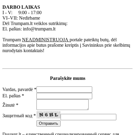
DARBO LAIKAS
I - V: 9:00 - 17:00
VI–VII: Nedirbame
Dėl Trumpam.lt veiklos sutrikimų:
El. paštas: info@trumpam.lt
Trumpam
NEADMINISTRUOJA
portale pateiktų butų, dėl
informacijos apie butus prašome kreiptis į Savininkus prie skelbimų
nurodytais kontaktais!
Parašykite mums
Vardas, pavardė *
El. paštas *
Žinutė *
Защитный код *
Dayrent.lt – единственный специализированный сервис для