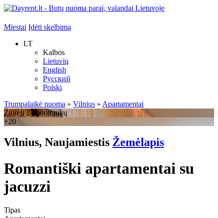
Miestai
Įdėti skelbimą
LT
Kalbos
Lietuvių
English
Русский
Polski
Trumpalaikė nuoma
»
Vilnius
»
Apartamentai
Žiūrėti 24 nuotraukų
+20
Vilnius, Naujamiestis
Žemėlapis
Romantiški apartamentai su
jacuzzi
Tipas