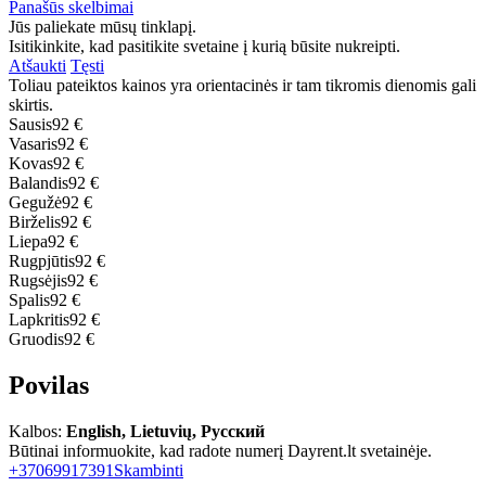
Panašūs skelbimai
Jūs paliekate mūsų tinklapį.
Isitikinkite, kad pasitikite svetaine į kurią būsite nukreipti.
Atšaukti
Tęsti
Toliau pateiktos kainos yra orientacinės ir tam tikromis dienomis gali
skirtis.
Sausis
92 €
Vasaris
92 €
Kovas
92 €
Balandis
92 €
Gegužė
92 €
Birželis
92 €
Liepa
92 €
Rugpjūtis
92 €
Rugsėjis
92 €
Spalis
92 €
Lapkritis
92 €
Gruodis
92 €
Povilas
Kalbos:
English, Lietuvių, Русский
Būtinai informuokite, kad radote numerį Dayrent.lt svetainėje.
+37069917391
Skambinti