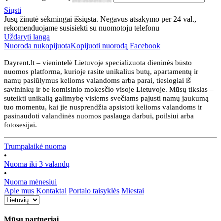
Siųsti
Jūsų žinutė sėkmingai išsiųsta. Negavus atsakymo per 24 val.,
rekomenduojame susisiekti su nuomotoju telefonu
Uždaryti langą
Nuoroda nukopijuota
Kopijuoti nuorodą
Facebook
Dayrent.lt – vienintelė Lietuvoje specializuota dieninės būsto
nuomos platforma, kurioje rasite unikalius butų, apartamentų ir
namų pasiūlymus kelioms valandoms arba parai, tiesiogiai iš
savininkų ir be komisinio mokesčio visoje Lietuvoje. Mūsų tikslas –
suteikti unikalią galimybę visiems svečiams pajusti namų jaukumą
tuo momentu, kai jie nusprendžia apsistoti kelioms valandoms ir
pasinaudoti valandinės nuomos paslauga darbui, poilsiui arba
fotosesijai.
Trumpalaikė nuoma
•
Nuoma iki 3 valandų
•
Nuoma mėnesiui
Apie mus
Kontaktai
Portalo taisyklės
Miestai
Mūsų partneriai