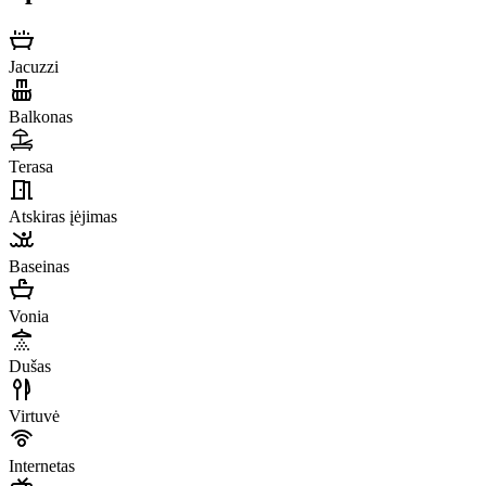
Jacuzzi
Balkonas
Terasa
Atskiras įėjimas
Baseinas
Vonia
Dušas
Virtuvė
Internetas