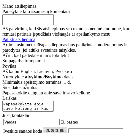
Mano atsiliepimas
Parašykite kuo išsamesnį komentarą
Aš patvirtinu, kad šis atsiliepimas yra mano asmeninė nuomonė, kuri
remiasi patirtais įspūdžiais viešnagės ar apsilankymo metu.
Palikti atsiliepimą
Artimiausiu metu Jūsų atsiliepimas bus patikrintas moderatoriaus ir
parodytas, jei atitiks svetainės taisykles.
Ačiū, kad padedate mums tobulėti !
Su pagarba trumpam.lt
Povilas
Aš kalbu
English, Lietuvių, Русский
Nurodykite
atvykimo/išvykimo
datas
Minimalus apsistojimo terminas: 1 d.
Šios datos užimtos
Papasakokite daugiau apie save ir savo kelionę
Laiškas
Jūsų kontaktai
Įveskite saugos kodą