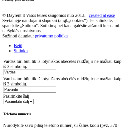
© Dayrent.lt Visos teisės saugomos nuo 2013.
created at ease
Svetainėje naudojami slapukai (angl.„cookies“). Jei sutinkate,
spauskite „Sutinku“. Sutikimą bet kada galėsite atšaukti keisdami
naršyklės nustatymus.
Sužinoti daugiau:
privatumo politika
Išeiti
Sutinku
Vardas turi būti tik iš lotyniškos abėcėlės raidžių ir ne mažiau kaip
iš 3 simbolių.
Vardas turi būti tik iš lotyniškos abėcėlės raidžių ir ne mažiau kaip
iš 3 simbolių.
Pasirinkite šalį
Telefono numeris
Nurodykite savo pilną telefono numerį su šalies kodu (pvz. 370