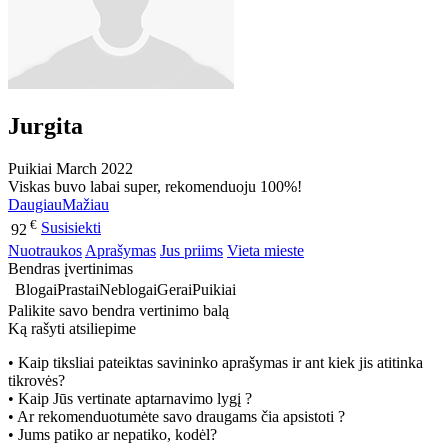
Jurgita
Puikiai
March 2022
Viskas buvo labai super, rekomenduoju 100%!
Daugiau
Mažiau
€
Susisiekti
92
Nuotraukos
Aprašymas
Jus priims
Vieta mieste
Bendras įvertinimas
Blogai
Prastai
Neblogai
Gerai
Puikiai
Palikite savo bendra vertinimo balą
Ką rašyti atsiliepime
• Kaip tiksliai pateiktas savininko aprašymas ir ant kiek jis atitinka
tikrovės?
• Kaip Jūs vertinate aptarnavimo lygį ?
• Ar rekomenduotumėte savo draugams čia apsistoti ?
• Jums patiko ar nepatiko, kodėl?