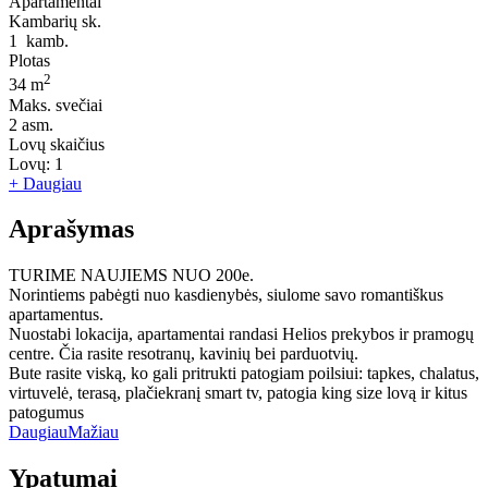
Apartamentai
Kambarių sk.
1
kamb.
Plotas
2
34 m
Maks. svečiai
2
asm.
Lovų skaičius
Lovų:
1
+ Daugiau
Aprašymas
TURIME NAUJIEMS NUO 200e.
Norintiems pabėgti nuo kasdienybės, siulome savo romantiškus
apartamentus.
Nuostabi lokacija, apartamentai randasi Helios prekybos ir pramogų
centre. Čia rasite resotranų, kavinių bei parduotvių.
Bute rasite viską, ko gali pritrukti patogiam poilsiui: tapkes, chalatus,
virtuvelė, terasą, plačiekranį smart tv, patogia king size lovą ir kitus
patogumus
Daugiau
Mažiau
Ypatumai