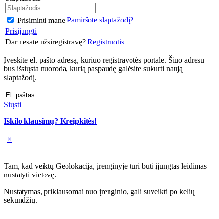
Pamiršote slaptažodį?
Prisiminti mane
Prisijungti
Dar nesate užsiregistravę?
Registruotis
Įveskite el. pašto adresą, kuriuo registravotės portale. Šiuo adresu
bus išsiųsta nuoroda, kurią paspaudę galėsite sukurti naują
slaptažodį.
Siųsti
Iškilo klausimų? Kreipkitės!
×
Tam, kad veiktų Geolokacija, įrenginyje turi būti įjungtas leidimas
nustatyti vietovę.
Nustatymas, priklausomai nuo įrenginio, gali suveikti po kelių
sekundžių.