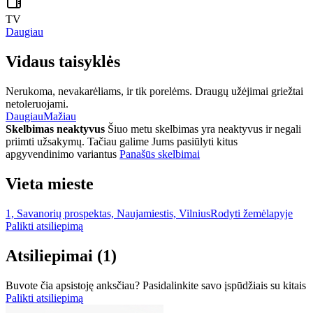
TV
Daugiau
Vidaus taisyklės
Nerukoma, nevakarėliams, ir tik porelėms. Draugų užėjimai griežtai
netoleruojami.
Daugiau
Mažiau
Skelbimas neaktyvus
Šiuo metu skelbimas yra neaktyvus ir negali
priimti užsakymų. Tačiau galime Jums pasiūlyti kitus
apgyvendinimo variantus
Panašūs skelbimai
Vieta mieste
1, Savanorių prospektas, Naujamiestis, Vilnius
Rodyti žemėlapyje
Palikti atsiliepimą
Atsiliepimai
(1)
Buvote čia apsistoję anksčiau? Pasidalinkite savo įspūdžiais su kitais
Palikti atsiliepimą