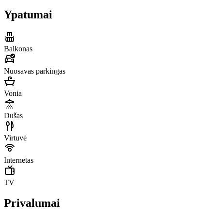
Ypatumai
Balkonas
Nuosavas parkingas
Vonia
Dušas
Virtuvė
Internetas
TV
Privalumai