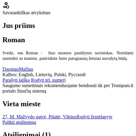
Savarankiškas atvykimas
Jus priims
Roman
Sveiki, esu Roman - šiuo nuomos pasiūlymo savininkas. Norėdami
susisiekti su manimi, pasirinkite Jums patogiausią žemiau nurodytą būdą.
Daugiau
Mažiau
Kalbos:
English, Lietuvių, Polski, Русский
Parašyti laišką
Rodyti tel. numerį
Saugumo sumetimais rekomenduojame bendrauti tik per Trumpam.lt
portalo žinučių sistemą
Vieta mieste
27, M. Mažvydo gatvė, Pilaitė, Vilnius
Rodyti žemėlapyje
Palikti atsiliepimą
Atsiliepimai
(1)