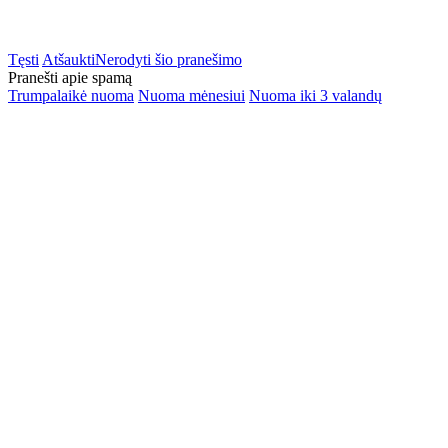
Tęsti
Atšaukti
Nerodyti šio pranešimo
Pranešti apie spamą
Trumpalaikė nuoma
Nuoma mėnesiui
Nuoma iki 3 valandų