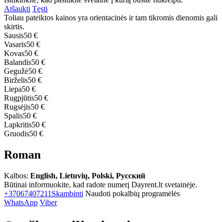
Atšaukti
Tęsti
Toliau pateiktos kainos yra orientacinės ir tam tikromis dienomis gali
skirtis.
Sausis
50 €
Vasaris
50 €
Kovas
50 €
Balandis
50 €
Gegužė
50 €
Birželis
50 €
Liepa
50 €
Rugpjūtis
50 €
Rugsėjis
50 €
Spalis
50 €
Lapkritis
50 €
Gruodis
50 €
Roman
Kalbos:
English, Lietuvių, Polski, Русский
Būtinai informuokite, kad radote numerį Dayrent.lt svetainėje.
+37067407211
Skambinti
Naudoti pokalbių programėlės
WhatsApp
Viber