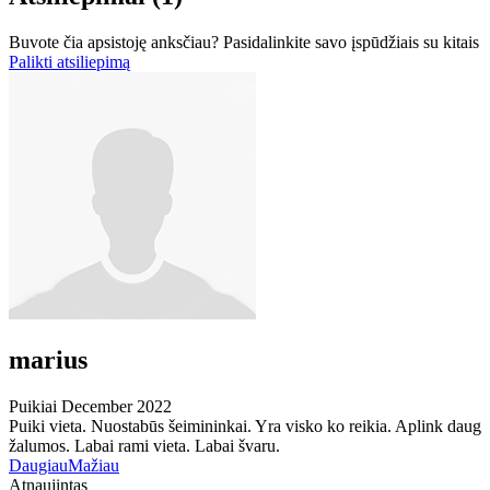
Buvote čia apsistoję anksčiau? Pasidalinkite savo įspūdžiais su kitais
Palikti atsiliepimą
marius
Puikiai
December 2022
Puiki vieta. Nuostabūs šeimininkai. Yra visko ko reikia. Aplink daug
žalumos. Labai rami vieta. Labai švaru.
Daugiau
Mažiau
Atnaujintas