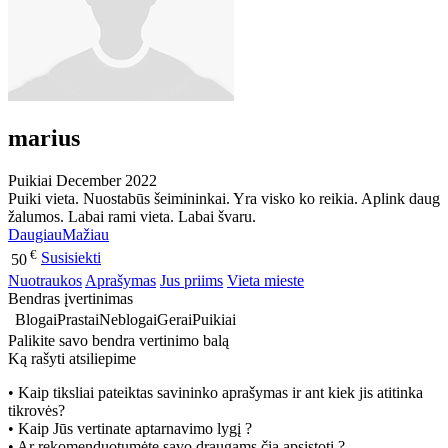
marius
Puikiai
December 2022
Puiki vieta. Nuostabūs šeimininkai. Yra visko ko reikia. Aplink daug
žalumos. Labai rami vieta. Labai švaru.
Daugiau
Mažiau
€
Susisiekti
50
Nuotraukos
Aprašymas
Jus priims
Vieta mieste
Bendras įvertinimas
Blogai
Prastai
Neblogai
Gerai
Puikiai
Palikite savo bendra vertinimo balą
Ką rašyti atsiliepime
• Kaip tiksliai pateiktas savininko aprašymas ir ant kiek jis atitinka
tikrovės?
• Kaip Jūs vertinate aptarnavimo lygį ?
• Ar rekomenduotumėte savo draugams čia apsistoti ?