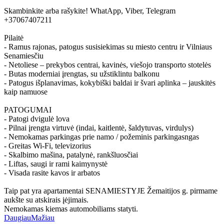
Skambinkite arba rašykite! WhatApp, Viber, Telegram
+37067407211
Pilaitė
- Ramus rajonas, patogus susisiekimas su miesto centru ir Vilniaus
Senamiesčiu
- Netoliese – prekybos centrai, kavinės, viešojo transporto stotelės
- Butas moderniai įrengtas, su užstiklintu balkonu
- Patogus išplanavimas, kokybiški baldai ir švari aplinka – jauskitės
kaip namuose
PATOGUMAI
- Patogi dvigulė lova
- Pilnai įrengta virtuvė (indai, kaitlentė, šaldytuvas, virdulys)
- Nemokamas parkingas prie namo / požeminis parkingasngas
- Greitas Wi-Fi, televizorius
- Skalbimo mašina, patalynė, rankšluosčiai
- Liftas, saugi ir rami kaimynystė
- Visada rasite kavos ir arbatos
Taip pat yra apartamentai SENAMIESTYJE Žemaitijos g. pirmame
aukšte su atskirais įėjimais.
Nemokamas kiemas automobiliams statyti.
Daugiau
Mažiau