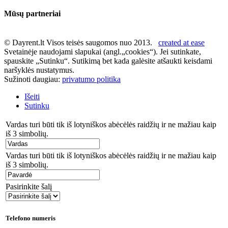
Mūsų partneriai
© Dayrent.lt Visos teisės saugomos nuo 2013.
created at ease
Svetainėje naudojami slapukai (angl.„cookies“). Jei sutinkate,
spauskite „Sutinku“. Sutikimą bet kada galėsite atšaukti keisdami
naršyklės nustatymus.
Sužinoti daugiau:
privatumo politika
Išeiti
Sutinku
Vardas turi būti tik iš lotyniškos abėcėlės raidžių ir ne mažiau kaip
iš 3 simbolių.
Vardas turi būti tik iš lotyniškos abėcėlės raidžių ir ne mažiau kaip
iš 3 simbolių.
Pasirinkite šalį
Telefono numeris