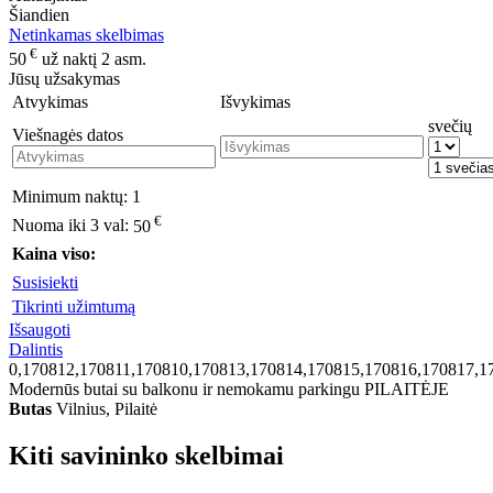
Šiandien
Netinkamas skelbimas
€
50
už naktį 2 asm.
Jūsų užsakymas
Atvykimas
Išvykimas
svečių
Viešnagės datos
Minimum naktų:
1
€
Nuoma iki 3 val:
50
Kaina viso:
Susisiekti
Tikrinti užimtumą
Išsaugoti
Dalintis
0,170812,170811,170810,170813,170814,170815,170816,170817,1
Modernūs butai su balkonu ir nemokamu parkingu PILAITĖJE
Butas
Vilnius, Pilaitė
Kiti savininko skelbimai