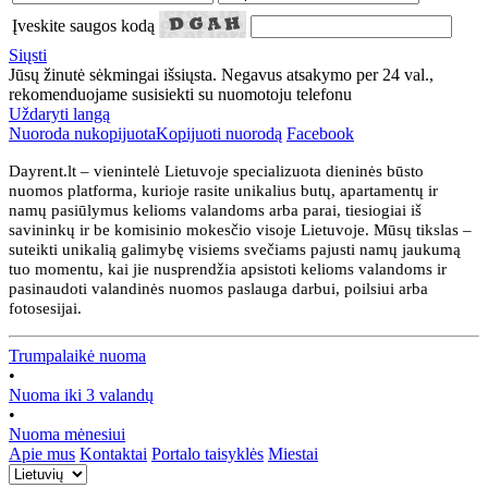
Įveskite saugos kodą
Siųsti
Jūsų žinutė sėkmingai išsiųsta. Negavus atsakymo per 24 val.,
rekomenduojame susisiekti su nuomotoju telefonu
Uždaryti langą
Nuoroda nukopijuota
Kopijuoti nuorodą
Facebook
Dayrent.lt – vienintelė Lietuvoje specializuota dieninės būsto
nuomos platforma, kurioje rasite unikalius butų, apartamentų ir
namų pasiūlymus kelioms valandoms arba parai, tiesiogiai iš
savininkų ir be komisinio mokesčio visoje Lietuvoje. Mūsų tikslas –
suteikti unikalią galimybę visiems svečiams pajusti namų jaukumą
tuo momentu, kai jie nusprendžia apsistoti kelioms valandoms ir
pasinaudoti valandinės nuomos paslauga darbui, poilsiui arba
fotosesijai.
Trumpalaikė nuoma
•
Nuoma iki 3 valandų
•
Nuoma mėnesiui
Apie mus
Kontaktai
Portalo taisyklės
Miestai