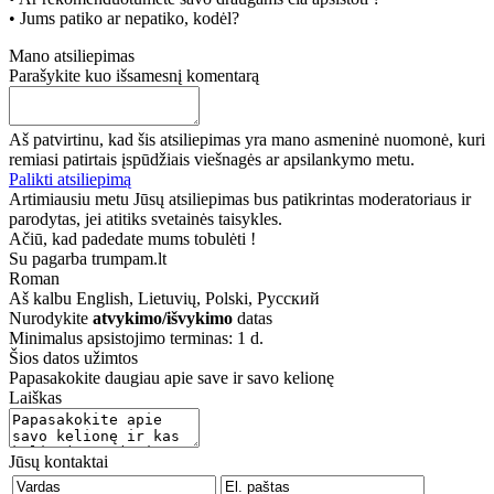
• Jums patiko ar nepatiko, kodėl?
Mano atsiliepimas
Parašykite kuo išsamesnį komentarą
Aš patvirtinu, kad šis atsiliepimas yra mano asmeninė nuomonė, kuri
remiasi patirtais įspūdžiais viešnagės ar apsilankymo metu.
Palikti atsiliepimą
Artimiausiu metu Jūsų atsiliepimas bus patikrintas moderatoriaus ir
parodytas, jei atitiks svetainės taisykles.
Ačiū, kad padedate mums tobulėti !
Su pagarba trumpam.lt
Roman
Aš kalbu
English, Lietuvių, Polski, Русский
Nurodykite
atvykimo/išvykimo
datas
Minimalus apsistojimo terminas: 1 d.
Šios datos užimtos
Papasakokite daugiau apie save ir savo kelionę
Laiškas
Jūsų kontaktai