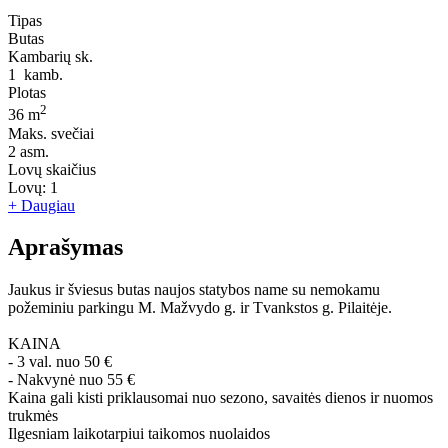
Tipas
Butas
Kambarių sk.
1
kamb.
Plotas
2
36 m
Maks. svečiai
2
asm.
Lovų skaičius
Lovų:
1
+ Daugiau
Aprašymas
Jaukus ir šviesus butas naujos statybos name su nemokamu
požeminiu parkingu M. Mažvydo g. ir Tvankstos g. Pilaitėje.
KAINA
- 3 val. nuo 50 €
- Nakvynė nuo 55 €
Kaina gali kisti priklausomai nuo sezono, savaitės dienos ir nuomos
trukmės
Ilgesniam laikotarpiui taikomos nuolaidos