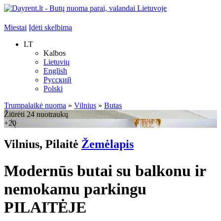
Miestai
Įdėti skelbimą
LT
Kalbos
Lietuvių
English
Русский
Polski
Trumpalaikė nuoma
»
Vilnius
»
Butas
Žiūrėti 24 nuotraukų
+20
Vilnius, Pilaitė
Žemėlapis
Modernūs butai su balkonu ir
nemokamu parkingu
PILAITĖJE