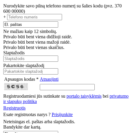
Nurodykite savo pilną telefono numerį su šalies kodu (pvz. 370
600 00000)
+
Ne mažiau kaip 12 simbolių.
Privalo būti bent viena didžioji raidė.
Privalo būti bent viena mažoji raidė.
Privalo būti bent vienas skaičius.
Slaptažodis
Pakartokite slaptažodį
Apsaugos kodas *
Atnaujinti
Registruodamiesi jūs sutinkate su
portalo taisyklėmis
bei
privatumo
ir slapukų politika
Registruotis
Esate registruotas narys ?
Prisijunkite
Neteisingas el. paštas arba slaptažodis.
Bandykite dar kartą.