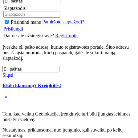
Slaptažodis
Pamiršote slaptažodį?
Prisiminti mane
Prisijungti
Dar nesate užsiregistravę?
Registruotis
Įveskite el. pašto adresą, kuriuo registravotės portale. Šiuo adresu
bus išsiųsta nuoroda, kurią paspaudę galėsite sukurti naują
slaptažodį.
Siųsti
Iškilo klausimų? Kreipkitės!
×
Tam, kad veiktų Geolokacija, įrenginyje turi būti įjungtas leidimas
nustatyti vietovę.
Nustatymas, priklausomai nuo įrenginio, gali suveikti po kelių
sekundžių.