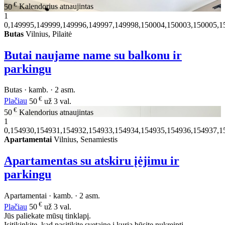
€
50
Kalendorius atnaujintas
1
0,149995,149999,149996,149997,149998,150004,150003,150005,1
Butas
Vilnius, Pilaitė
Butai naujame name su balkonu ir
parkingu
Butas · kamb. · 2 asm.
€
Plačiau
50
už 3 val.
€
50
Kalendorius atnaujintas
1
0,154930,154931,154932,154933,154934,154935,154936,154937,1
Apartamentai
Vilnius, Senamiestis
Apartamentas su atskiru įėjimu ir
parkingu
Apartamentai · kamb. · 2 asm.
€
Plačiau
50
už 3 val.
Jūs paliekate mūsų tinklapį.
Isitikinkite, kad pasitikite svetaine į kurią būsite nukreipti.