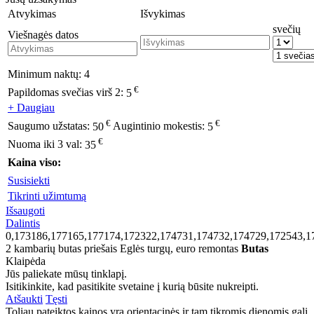
Atvykimas
Išvykimas
svečių
Viešnagės datos
Minimum naktų:
4
€
Papildomas svečias virš 2:
5
+ Daugiau
€
€
Saugumo užstatas:
50
Augintinio mokestis:
5
€
Nuoma iki 3 val:
35
Kaina viso:
Susisiekti
Tikrinti užimtumą
Išsaugoti
Dalintis
0,173186,177165,177174,172322,174731,174732,174729,172543,1
2 kambarių butas priešais Eglės turgų, euro remontas
Butas
Klaipėda
Jūs paliekate mūsų tinklapį.
Isitikinkite, kad pasitikite svetaine į kurią būsite nukreipti.
Atšaukti
Tęsti
Toliau pateiktos kainos yra orientacinės ir tam tikromis dienomis gali