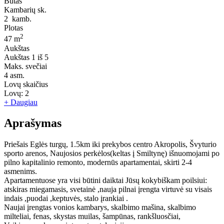
Butas
Kambarių sk.
2
kamb.
Plotas
2
47 m
Aukštas
Aukštas
1 iš 5
Maks. svečiai
4
asm.
Lovų skaičius
Lovų:
2
+ Daugiau
Aprašymas
Priešais Eglės turgų, 1.5km iki prekybos centro Akropolis, Švyturio
sporto arenos, Naujosios perkėlos(keltas į Smiltynę) išnuomojami po
pilno kapitalinio remonto, modernūs apartamentai, skirti 2-4
asmenims.
Apartamentuose yra visi būtini daiktai Jūsų kokybiškam poilsiui:
atskiras miegamasis, svetainė ,nauja pilnai įrengta virtuvė su visais
indais ,puodai ,keptuvės, stalo įrankiai .
Naujai įrengtas vonios kambarys, skalbimo mašina, skalbimo
milteliai, fenas, skystas muilas, šampūnas, rankšluosčiai,