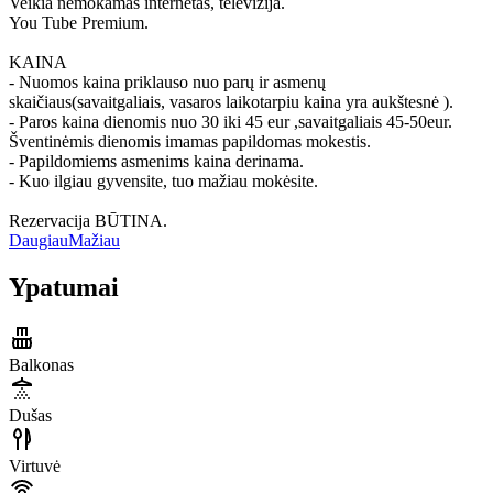
Veikia nemokamas internetas, televizija.
You Tube Premium.
KAINA
- Nuomos kaina priklauso nuo parų ir asmenų
skaičiaus(savaitgaliais, vasaros laikotarpiu kaina yra aukštesnė ).
- Paros kaina dienomis nuo 30 iki 45 eur ,savaitgaliais 45-50eur.
Šventinėmis dienomis imamas papildomas mokestis.
- Papildomiems asmenims kaina derinama.
- Kuo ilgiau gyvensite, tuo mažiau mokėsite.
Rezervacija BŪTINA.
Daugiau
Mažiau
Ypatumai
Balkonas
Dušas
Virtuvė