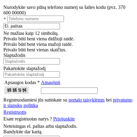
Nurodykite savo pilną telefono numerį su šalies kodu (pvz. 370
600 00000)
+
Ne mažiau kaip 12 simbolių.
Privalo būti bent viena didžioji raidė.
Privalo būti bent viena mažoji raidė.
Privalo būti bent vienas skaičius.
Slaptažodis
Pakartokite slaptažodį
Apsaugos kodas *
Atnaujinti
Registruodamiesi jūs sutinkate su
portalo taisyklėmis
bei
privatumo
ir slapukų politika
Registruotis
Esate registruotas narys ?
Prisijunkite
Neteisingas el. paštas arba slaptažodis.
Bandykite dar kartą.