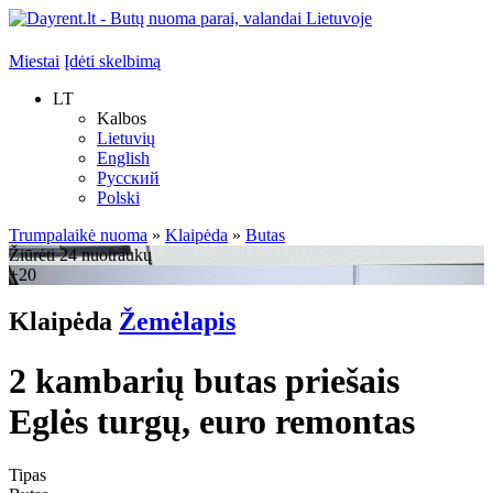
Miestai
Įdėti skelbimą
LT
Kalbos
Lietuvių
English
Русский
Polski
Trumpalaikė nuoma
»
Klaipėda
»
Butas
Žiūrėti 24 nuotraukų
+20
Klaipėda
Žemėlapis
2 kambarių butas priešais
Eglės turgų, euro remontas
Tipas