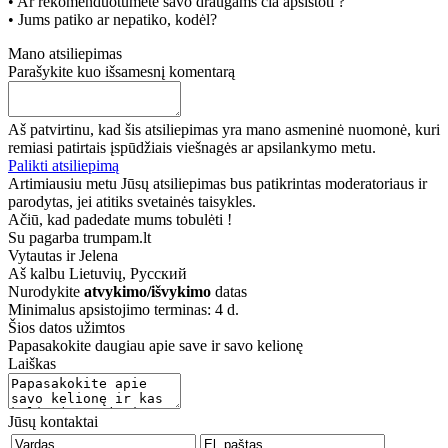
• Ar rekomenduotumėte savo draugams čia apsistoti ?
• Jums patiko ar nepatiko, kodėl?
Mano atsiliepimas
Parašykite kuo išsamesnį komentarą
Aš patvirtinu, kad šis atsiliepimas yra mano asmeninė nuomonė, kuri
remiasi patirtais įspūdžiais viešnagės ar apsilankymo metu.
Palikti atsiliepimą
Artimiausiu metu Jūsų atsiliepimas bus patikrintas moderatoriaus ir
parodytas, jei atitiks svetainės taisykles.
Ačiū, kad padedate mums tobulėti !
Su pagarba trumpam.lt
Vytautas ir Jelena
Aš kalbu
Lietuvių, Русский
Nurodykite
atvykimo/išvykimo
datas
Minimalus apsistojimo terminas: 4 d.
Šios datos užimtos
Papasakokite daugiau apie save ir savo kelionę
Laiškas
Jūsų kontaktai