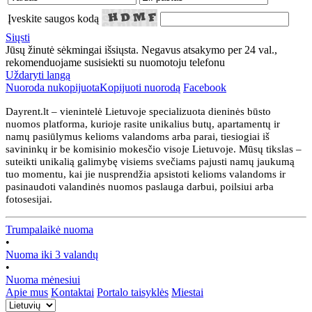
Įveskite saugos kodą
Siųsti
Jūsų žinutė sėkmingai išsiųsta. Negavus atsakymo per 24 val.,
rekomenduojame susisiekti su nuomotoju telefonu
Uždaryti langą
Nuoroda nukopijuota
Kopijuoti nuorodą
Facebook
Dayrent.lt – vienintelė Lietuvoje specializuota dieninės būsto
nuomos platforma, kurioje rasite unikalius butų, apartamentų ir
namų pasiūlymus kelioms valandoms arba parai, tiesiogiai iš
savininkų ir be komisinio mokesčio visoje Lietuvoje. Mūsų tikslas –
suteikti unikalią galimybę visiems svečiams pajusti namų jaukumą
tuo momentu, kai jie nusprendžia apsistoti kelioms valandoms ir
pasinaudoti valandinės nuomos paslauga darbui, poilsiui arba
fotosesijai.
Trumpalaikė nuoma
•
Nuoma iki 3 valandų
•
Nuoma mėnesiui
Apie mus
Kontaktai
Portalo taisyklės
Miestai