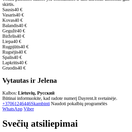
skirtis.
Sausis
40 €
Vasaris
40 €
Kovas
40 €
Balandis
40 €
Gegužė
40 €
Birželis
40 €
Liepa
40 €
Rugpjūtis
40 €
Rugsėjis
40 €
Spalis
40 €
Lapkritis
40 €
Gruodis
40 €
Vytautas ir Jelena
Kalbos:
Lietuvių, Русский
Būtinai informuokite, kad radote numerį Dayrent.lt svetainėje.
+37061246446
Skambinti
Naudoti pokalbių programėlės
WhatsApp
Viber
Svečių atsiliepimai