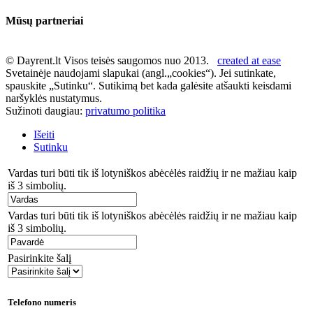
Mūsų partneriai
© Dayrent.lt Visos teisės saugomos nuo 2013.
created at ease
Svetainėje naudojami slapukai (angl.„cookies“). Jei sutinkate,
spauskite „Sutinku“. Sutikimą bet kada galėsite atšaukti keisdami
naršyklės nustatymus.
Sužinoti daugiau:
privatumo politika
Išeiti
Sutinku
Vardas turi būti tik iš lotyniškos abėcėlės raidžių ir ne mažiau kaip
iš 3 simbolių.
Vardas turi būti tik iš lotyniškos abėcėlės raidžių ir ne mažiau kaip
iš 3 simbolių.
Pasirinkite šalį
Telefono numeris