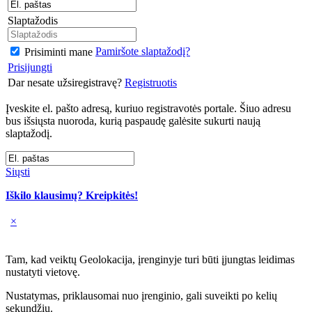
Slaptažodis
Pamiršote slaptažodį?
Prisiminti mane
Prisijungti
Dar nesate užsiregistravę?
Registruotis
Įveskite el. pašto adresą, kuriuo registravotės portale. Šiuo adresu
bus išsiųsta nuoroda, kurią paspaudę galėsite sukurti naują
slaptažodį.
Siųsti
Iškilo klausimų? Kreipkitės!
×
Tam, kad veiktų Geolokacija, įrenginyje turi būti įjungtas leidimas
nustatyti vietovę.
Nustatymas, priklausomai nuo įrenginio, gali suveikti po kelių
sekundžių.