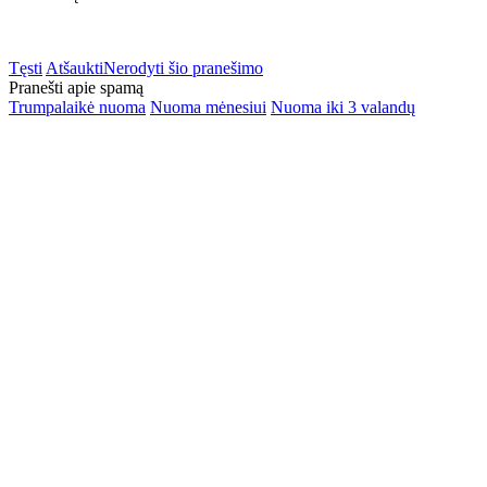
Tęsti
Atšaukti
Nerodyti šio pranešimo
Pranešti apie spamą
Trumpalaikė nuoma
Nuoma mėnesiui
Nuoma iki 3 valandų