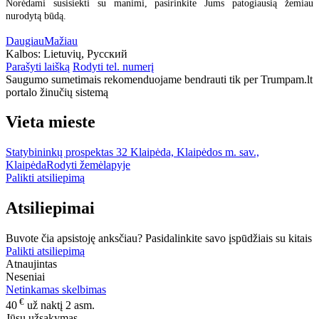
Norėdami susisiekti su manimi, pasirinkite Jums patogiausią žemiau
nurodytą būdą.
Daugiau
Mažiau
Kalbos:
Lietuvių, Русский
Parašyti laišką
Rodyti tel. numerį
Saugumo sumetimais rekomenduojame bendrauti tik per Trumpam.lt
portalo žinučių sistemą
Vieta mieste
Statybininkų prospektas 32 Klaipėda, Klaipėdos m. sav.,
Klaipėda
Rodyti žemėlapyje
Palikti atsiliepimą
Atsiliepimai
Buvote čia apsistoję anksčiau? Pasidalinkite savo įspūdžiais su kitais
Palikti atsiliepimą
Atnaujintas
Neseniai
Netinkamas skelbimas
€
40
už naktį 2 asm.
Jūsų užsakymas