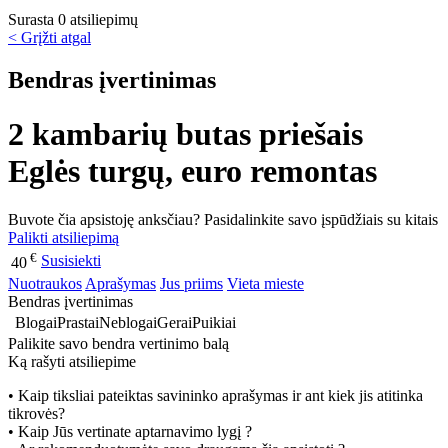
Surasta 0 atsiliepimų
< Grįžti atgal
Bendras įvertinimas
2 kambarių butas priešais
Eglės turgų, euro remontas
Buvote čia apsistoję anksčiau? Pasidalinkite savo įspūdžiais su kitais
Palikti atsiliepimą
€
Susisiekti
40
Nuotraukos
Aprašymas
Jus priims
Vieta mieste
Bendras įvertinimas
Blogai
Prastai
Neblogai
Gerai
Puikiai
Palikite savo bendra vertinimo balą
Ką rašyti atsiliepime
• Kaip tiksliai pateiktas savininko aprašymas ir ant kiek jis atitinka
tikrovės?
• Kaip Jūs vertinate aptarnavimo lygį ?