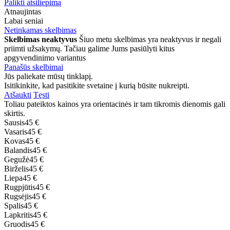
Palikti atsiliepimą
Atnaujintas
Labai seniai
Netinkamas skelbimas
Skelbimas neaktyvus
Šiuo metu skelbimas yra neaktyvus ir negali
priimti užsakymų. Tačiau galime Jums pasiūlyti kitus
apgyvendinimo variantus
Panašūs skelbimai
Jūs paliekate mūsų tinklapį.
Isitikinkite, kad pasitikite svetaine į kurią būsite nukreipti.
Atšaukti
Tęsti
Toliau pateiktos kainos yra orientacinės ir tam tikromis dienomis gali
skirtis.
Sausis
45 €
Vasaris
45 €
Kovas
45 €
Balandis
45 €
Gegužė
45 €
Birželis
45 €
Liepa
45 €
Rugpjūtis
45 €
Rugsėjis
45 €
Spalis
45 €
Lapkritis
45 €
Gruodis
45 €