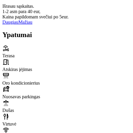
Išrasau sąskaitas.
1-2 asm para 40 eur,
Kaina papildomam svečiui po 5eur.
Daugiau
Mažiau
Ypatumai
Terasa
Atskiras įėjimas
Oro kondicionierius
Nuosavas parkingas
Dušas
Virtuvė