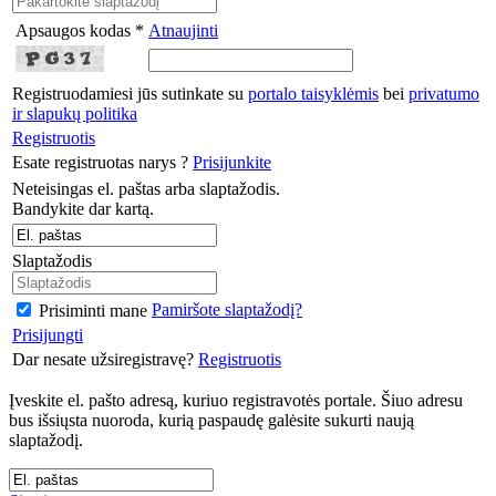
Apsaugos kodas *
Atnaujinti
Registruodamiesi jūs sutinkate su
portalo taisyklėmis
bei
privatumo
ir slapukų politika
Registruotis
Esate registruotas narys ?
Prisijunkite
Neteisingas el. paštas arba slaptažodis.
Bandykite dar kartą.
Slaptažodis
Pamiršote slaptažodį?
Prisiminti mane
Prisijungti
Dar nesate užsiregistravę?
Registruotis
Įveskite el. pašto adresą, kuriuo registravotės portale. Šiuo adresu
bus išsiųsta nuoroda, kurią paspaudę galėsite sukurti naują
slaptažodį.