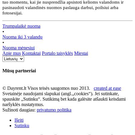
tuo momentu, kai jie nusprendžia apsistoti kelioms valandoms ir
pasinaudoti valandinės nuomos paslauga darbui, poilsiui arba
fotosesijai.
Trumpalaikė nuoma
•
Nuoma iki 3 valandų
•
Nuoma mėnesiui
Apie mus
Kontaktai
Portalo taisyklės
Miestai
Mūsų partneriai
© Dayrent.lt Visos teisės saugomos nuo 2013.
created at ease
Svetainėje naudojami slapukai (angl.„cookies“). Jei sutinkate,
spauskite „Sutinku“. Sutikimą bet kada galėsite atšaukti keisdami
naršyklės nustatymus.
Sužinoti daugiau:
privatumo politika
Išeiti
Sutinku