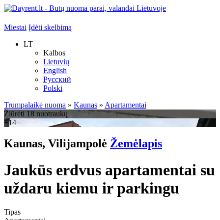
Miestai
Įdėti skelbimą
LT
Kalbos
Lietuvių
English
Русский
Polski
Trumpalaikė nuoma
»
Kaunas
»
Apartamentai
Žiūrėti 18 nuotraukų
+14
Kaunas, Vilijampolė
Žemėlapis
Jaukūs erdvus apartamentai su
uždaru kiemu ir parkingu
Tipas