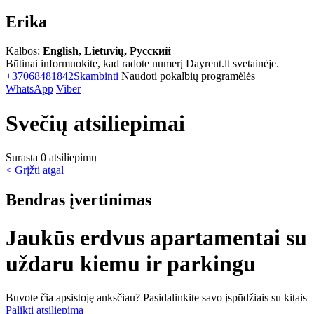
Erika
Kalbos:
English, Lietuvių, Русский
Būtinai informuokite, kad radote numerį Dayrent.lt svetainėje.
+37068481842
Skambinti
Naudoti pokalbių programėlės
WhatsApp
Viber
Svečių atsiliepimai
Surasta 0 atsiliepimų
< Grįžti atgal
Bendras įvertinimas
Jaukūs erdvus apartamentai su
uždaru kiemu ir parkingu
Buvote čia apsistoję anksčiau? Pasidalinkite savo įspūdžiais su kitais
Palikti atsiliepimą