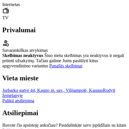
Internetas
TV
Privalumai
Savarankiškas atvykimas
Skelbimas neaktyvus
Šiuo metu skelbimas yra neaktyvus ir negali
priimti užsakymų. Tačiau galime Jums pasiūlyti kitus
apgyvendinimo variantus
Panašūs skelbimai
Vieta mieste
Jurbarko gatvė 44, Kauno m. sav., Vilijampolė, Kaunas
Rodyti
žemėlapyje
Palikti atsiliepimą
Atsiliepimai
Buvote čia apsistoję anksčiau? Pasidalinkite savo įspūdžiais su kitais