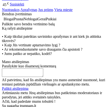
€
Susisiekti
45
Nuotraukos
Aprašymas
Jus priims
Vieta mieste
Bendras įvertinimas
Blogai
Prastai
Neblogai
Gerai
Puikiai
Palikite savo bendra vertinimo balą
Ką rašyti atsiliepime
• Kaip tiksliai pateiktas savininko aprašymas ir ant kiek jis atitinka
tikrovės?
• Kaip Jūs vertinate aptarnavimo lygį ?
• Ar rekomenduotumėte savo draugams čia apsistoti ?
• Jums patiko ar nepatiko, kodėl?
Mano atsiliepimas
Parašykite kuo išsamesnį komentarą
Aš patvirtinu, kad šis atsiliepimas yra mano asmeninė nuomonė, kuri
remiasi patirtais įspūdžiais viešnagės ar apsilankymo metu.
Palikti atsiliepimą
Artimiausiu metu Jūsų atsiliepimas bus patikrintas moderatoriaus ir
parodytas, jei atitiks svetainės taisykles.
Ačiū, kad padedate mums tobulėti !
Su pagarba trumpam.lt