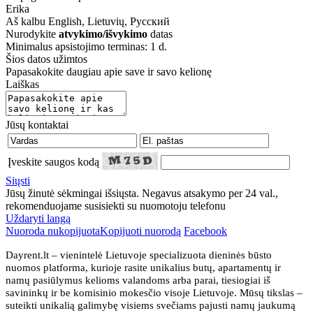
Erika
Aš kalbu
English, Lietuvių, Русский
Nurodykite
atvykimo/išvykimo
datas
Minimalus apsistojimo terminas: 1 d.
Šios datos užimtos
Papasakokite daugiau apie save ir savo kelionę
Laiškas
Jūsų kontaktai
Įveskite saugos kodą
Siųsti
Jūsų žinutė sėkmingai išsiųsta. Negavus atsakymo per 24 val.,
rekomenduojame susisiekti su nuomotoju telefonu
Uždaryti langą
Nuoroda nukopijuota
Kopijuoti nuorodą
Facebook
Dayrent.lt – vienintelė Lietuvoje specializuota dieninės būsto
nuomos platforma, kurioje rasite unikalius butų, apartamentų ir
namų pasiūlymus kelioms valandoms arba parai, tiesiogiai iš
savininkų ir be komisinio mokesčio visoje Lietuvoje. Mūsų tikslas –
suteikti unikalią galimybę visiems svečiams pajusti namų jaukumą