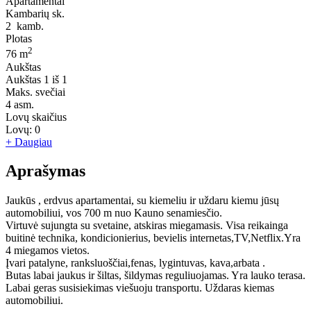
Apartamentai
Kambarių sk.
2
kamb.
Plotas
2
76 m
Aukštas
Aukštas
1 iš 1
Maks. svečiai
4
asm.
Lovų skaičius
Lovų:
0
+ Daugiau
Aprašymas
Jaukūs , erdvus apartamentai, su kiemeliu ir uždaru kiemu jūsų
automobiliui, vos 700 m nuo Kauno senamiesčio.
Virtuvė sujungta su svetaine, atskiras miegamasis. Visa reikainga
buitinė technika, kondicionierius, bevielis internetas,TV,Netflix.Yra
4 miegamos vietos.
Įvari patalyne, ranksluoščiai,fenas, lygintuvas, kava,arbata .
Butas labai jaukus ir šiltas, šildymas reguliuojamas. Yra lauko terasa.
Labai geras susisiekimas viešuoju transportu. Uždaras kiemas
automobiliui.