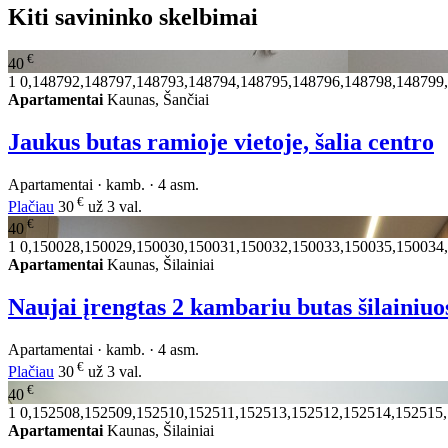
Kiti savininko skelbimai
€
40
1
0,148792,148797,148793,148794,148795,148796,148798,148799
Apartamentai
Kaunas, Šančiai
Jaukus butas ramioje vietoje, šalia centro
Apartamentai · kamb. · 4 asm.
€
Plačiau
30
už 3 val.
€
40
1
0,150028,150029,150030,150031,150032,150033,150035,150034
Apartamentai
Kaunas, Šilainiai
Naujai įrengtas 2 kambariu butas šilainiuo
Apartamentai · kamb. · 4 asm.
€
Plačiau
30
už 3 val.
€
40
1
0,152508,152509,152510,152511,152513,152512,152514,152515
Apartamentai
Kaunas, Šilainiai