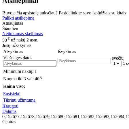
Atsiliepimai
Buvote čia apsistoję anksčiau? Pasidalinkite savo įspūdžiais su kitais
Palikti atsiliepimą
Atnaujintas
Šiandien
Netinkamas skelbimas
€
50
už naktį 2 asm.
Jūsų užsakymas
Atvykimas
Išvykimas
Viešnagės datos
svečių
Minimum naktų:
1
€
Nuoma iki 3 val:
40
Kaina viso:
Susisiekti
Tikrinti užimtumą
Išsaugoti
Dalintis
0,152677,152678,152679,152680,152681,152682,152683,152684,1
Centras