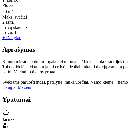
1
kamb.
Plotas
2
26 m
Maks. svečiai
2
asm.
Lovų skaičius
Lovų:
1
+ Daugiau
Aprašymas
Kauno miesto centre trumpalaikei nuomai siūlomas jaukus studijos tip
Tai nedidelė, tačiau itin jauki erdvė, idealiai tinkanti dviejų asmenų 
patirtį Valentino dienos proga.
Svečiams paruošti indai, patalynė, rankšluosčiai. Namo kieme – nem
Daugiau
Mažiau
Ypatumai
Jacuzzi