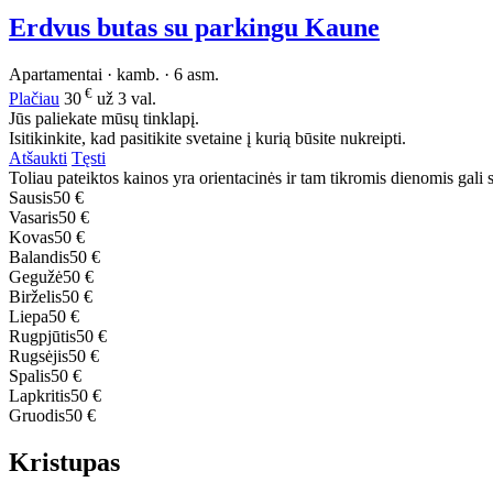
Erdvus butas su parkingu Kaune
Apartamentai · kamb. · 6 asm.
€
Plačiau
30
už 3 val.
Jūs paliekate mūsų tinklapį.
Isitikinkite, kad pasitikite svetaine į kurią būsite nukreipti.
Atšaukti
Tęsti
Toliau pateiktos kainos yra orientacinės ir tam tikromis dienomis gali sk
Sausis
50 €
Vasaris
50 €
Kovas
50 €
Balandis
50 €
Gegužė
50 €
Birželis
50 €
Liepa
50 €
Rugpjūtis
50 €
Rugsėjis
50 €
Spalis
50 €
Lapkritis
50 €
Gruodis
50 €
Kristupas