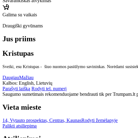
Savarankiškas atvykimas
Galima su vaikais
Draugiški gyvūnams
Jus priims
Kristupas
Sveiki, esu Kristupas - šiuo nuomos pasiūlymo savininkas. Norėdami susisiek
Daugiau
Mažiau
Kalbos:
English, Lietuvių
Parašyti laišką
Rodyti tel. numerį
Saugumo sumetimais rekomenduojame bendrauti tik per Trumpam.lt po
Vieta mieste
14, Vytauto prospektas, Centras, Kaunas
Rodyti žemėlapyje
Palikti atsiliepimą