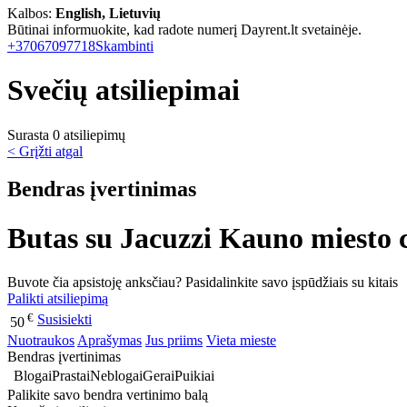
Kalbos:
English, Lietuvių
Būtinai informuokite, kad radote numerį Dayrent.lt svetainėje.
+37067097718
Skambinti
Svečių atsiliepimai
Surasta 0 atsiliepimų
< Grįžti atgal
Bendras įvertinimas
Butas su Jacuzzi Kauno miesto 
Buvote čia apsistoję anksčiau? Pasidalinkite savo įspūdžiais su kitais
Palikti atsiliepimą
€
Susisiekti
50
Nuotraukos
Aprašymas
Jus priims
Vieta mieste
Bendras įvertinimas
Blogai
Prastai
Neblogai
Gerai
Puikiai
Palikite savo bendra vertinimo balą