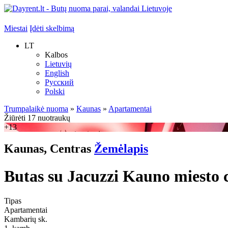
Miestai
Įdėti skelbimą
LT
Kalbos
Lietuvių
English
Русский
Polski
Trumpalaikė nuoma
»
Kaunas
»
Apartamentai
Žiūrėti 17 nuotraukų
+13
Kaunas, Centras
Žemėlapis
Butas su Jacuzzi Kauno miesto 
Tipas
Apartamentai
Kambarių sk.