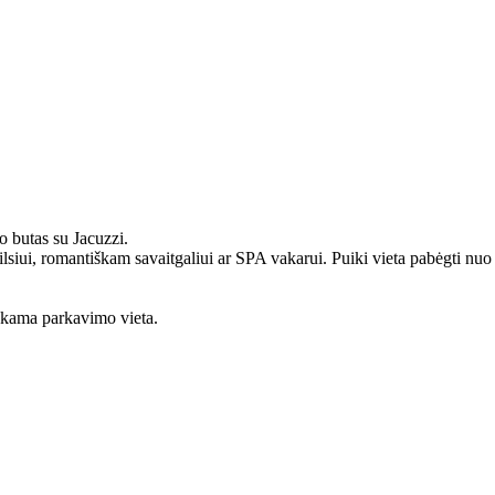
o butas su Jacuzzi.
poilsiui, romantiškam savaitgaliui ar SPA vakarui. Puiki vieta pabėgti nu
okama parkavimo vieta.