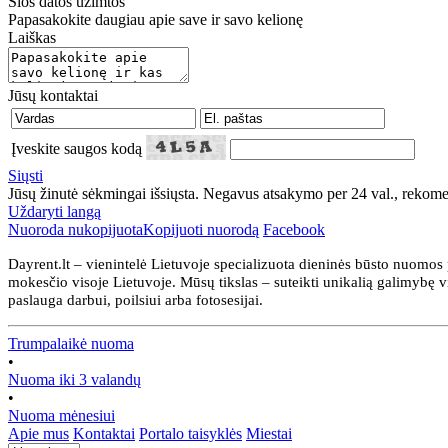
Šios datos užimtos
Papasakokite daugiau apie save ir savo kelionę
Laiškas
Jūsų kontaktai
Įveskite saugos kodą
Siųsti
Jūsų žinutė sėkmingai išsiųsta. Negavus atsakymo per 24 val., rekom
Uždaryti langą
Nuoroda nukopijuota
Kopijuoti nuorodą
Facebook
Dayrent.lt – vienintelė Lietuvoje specializuota dieninės būsto nuomos 
mokesčio visoje Lietuvoje. Mūsų tikslas – suteikti unikalią galimybę
paslauga darbui, poilsiui arba fotosesijai.
Trumpalaikė nuoma
•
Nuoma iki 3 valandų
•
Nuoma mėnesiui
Apie mus
Kontaktai
Portalo taisyklės
Miestai