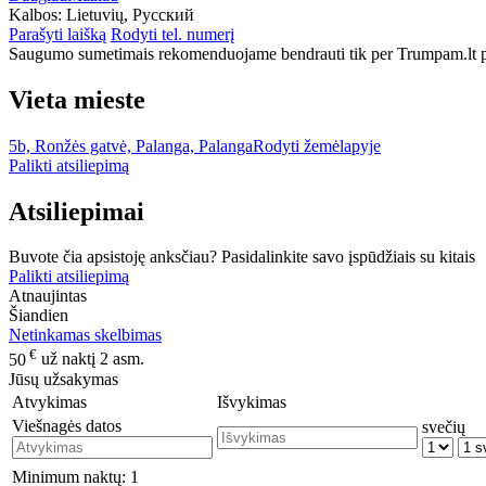
Kalbos:
Lietuvių, Русский
Parašyti laišką
Rodyti tel. numerį
Saugumo sumetimais rekomenduojame bendrauti tik per Trumpam.lt po
Vieta mieste
5b, Ronžės gatvė, Palanga, Palanga
Rodyti žemėlapyje
Palikti atsiliepimą
Atsiliepimai
Buvote čia apsistoję anksčiau? Pasidalinkite savo įspūdžiais su kitais
Palikti atsiliepimą
Atnaujintas
Šiandien
Netinkamas skelbimas
€
50
už naktį 2 asm.
Jūsų užsakymas
Atvykimas
Išvykimas
Viešnagės datos
svečių
Minimum naktų:
1