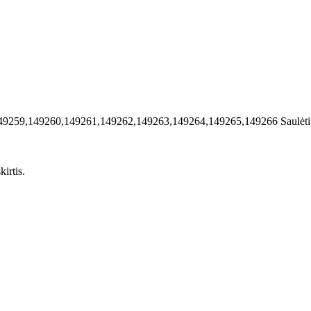
49259,149260,149261,149262,149263,149264,149265,149266
Saulėt
irtis.