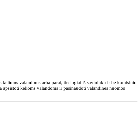
 kelioms valandoms arba parai, tiesiogiai iš savininkų ir be komisinio
ia apsistoti kelioms valandoms ir pasinaudoti valandinės nuomos