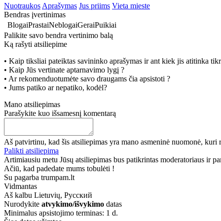
Nuotraukos
Aprašymas
Jus priims
Vieta mieste
Bendras įvertinimas
Blogai
Prastai
Neblogai
Gerai
Puikiai
Palikite savo bendra vertinimo balą
Ką rašyti atsiliepime
• Kaip tiksliai pateiktas savininko aprašymas ir ant kiek jis atitinka ti
• Kaip Jūs vertinate aptarnavimo lygį ?
• Ar rekomenduotumėte savo draugams čia apsistoti ?
• Jums patiko ar nepatiko, kodėl?
Mano atsiliepimas
Parašykite kuo išsamesnį komentarą
Aš patvirtinu, kad šis atsiliepimas yra mano asmeninė nuomonė, kuri r
Palikti atsiliepimą
Artimiausiu metu Jūsų atsiliepimas bus patikrintas moderatoriaus ir paro
Ačiū, kad padedate mums tobulėti !
Su pagarba trumpam.lt
Vidmantas
Aš kalbu
Lietuvių, Русский
Nurodykite
atvykimo/išvykimo
datas
Minimalus apsistojimo terminas: 1 d.