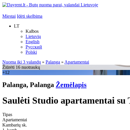
Miestai
Įdėti skelbimą
LT
Kalbos
Lietuvių
English
Русский
Polski
Nuoma iki 3 valandų
»
Palanga
»
Apartamentai
Žiūrėti 16 nuotraukų
+12
Palanga, Palanga
Žemėlapis
Saulėti Studio apartamentai su 
Tipas
Apartamentai
Kambarių sk.