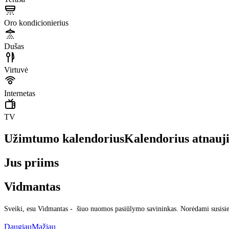
Oro kondicionierius
Dušas
Virtuvė
Internetas
TV
Užimtumo kalendorius
Kalendorius atnauj
Jus priims
Vidmantas
Sveiki, esu Vidmantas - šiuo nuomos pasiūlymo savininkas. Norėdami susisie
Daugiau
Mažiau