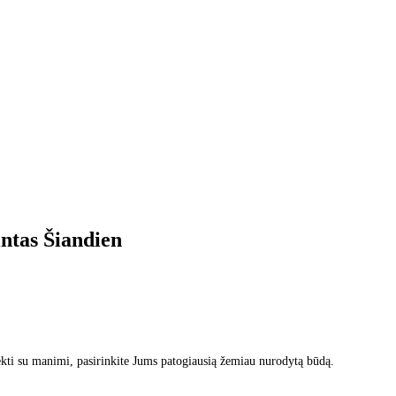
intas
Šiandien
kti su manimi, pasirinkite Jums patogiausią žemiau nurodytą būdą.