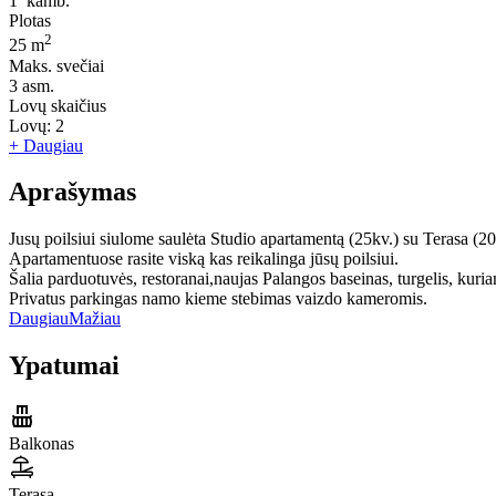
1
kamb.
Plotas
2
25 m
Maks. svečiai
3
asm.
Lovų skaičius
Lovų:
2
+ Daugiau
Aprašymas
Jusų poilsiui siulome saulėta Studio apartamentą (25kv.) su Terasa (20
Apartamentuose rasite viską kas reikalinga jūsų poilsiui.
Šalia parduotuvės, restoranai,naujas Palangos baseinas, turgelis, kuriam
Privatus parkingas namo kieme stebimas vaizdo kameromis.
Daugiau
Mažiau
Ypatumai
Balkonas
Terasa