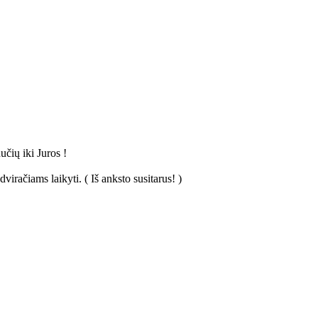
učių iki Juros !
viračiams laikyti. ( Iš anksto susitarus! )