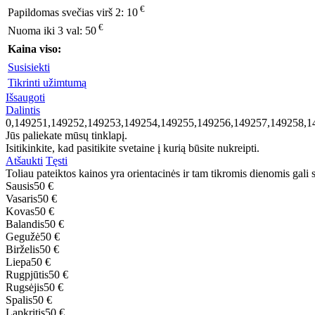
€
Papildomas svečias virš 2:
10
€
Nuoma iki 3 val:
50
Kaina viso:
Susisiekti
Tikrinti užimtumą
Išsaugoti
Dalintis
0,149251,149252,149253,149254,149255,149256,149257,149258,1
Jūs paliekate mūsų tinklapį.
Isitikinkite, kad pasitikite svetaine į kurią būsite nukreipti.
Atšaukti
Tęsti
Toliau pateiktos kainos yra orientacinės ir tam tikromis dienomis gali sk
Sausis
50 €
Vasaris
50 €
Kovas
50 €
Balandis
50 €
Gegužė
50 €
Birželis
50 €
Liepa
50 €
Rugpjūtis
50 €
Rugsėjis
50 €
Spalis
50 €
Lapkritis
50 €