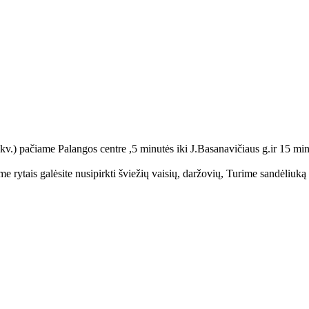
kv.) pačiame Palangos centre ,5 minutės iki J.Basanavičiaus g.ir 15 min
e rytais galėsite nusipirkti šviežių vaisių, daržovių, Turime sandėliuką d