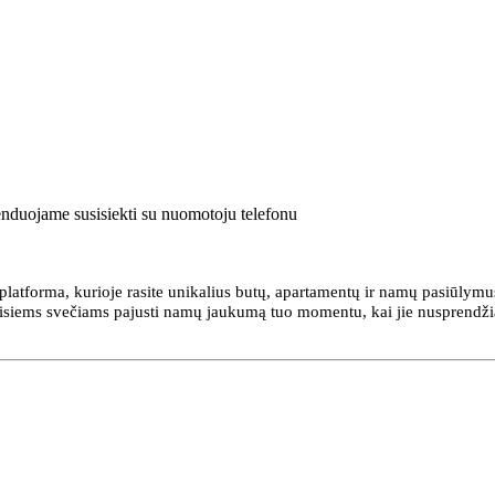
enduojame susisiekti su nuomotoju telefonu
platforma, kurioje rasite unikalius butų, apartamentų ir namų pasiūlymus
 visiems svečiams pajusti namų jaukumą tuo momentu, kai jie nusprendž