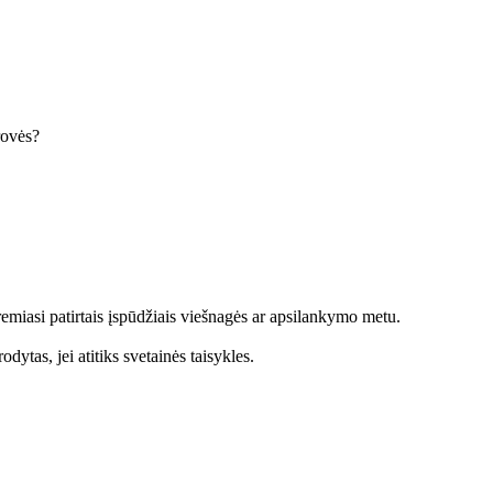
krovės?
emiasi patirtais įspūdžiais viešnagės ar apsilankymo metu.
dytas, jei atitiks svetainės taisykles.