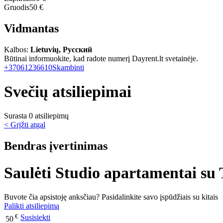
Gruodis
50 €
Vidmantas
Kalbos:
Lietuvių, Русский
Būtinai informuokite, kad radote numerį Dayrent.lt svetainėje.
+37061236610
Skambinti
Svečių atsiliepimai
Surasta 0 atsiliepimų
< Grįžti atgal
Bendras įvertinimas
Saulėti Studio apartamentai su 
Buvote čia apsistoję anksčiau? Pasidalinkite savo įspūdžiais su kitais
Palikti atsiliepimą
€
Susisiekti
50