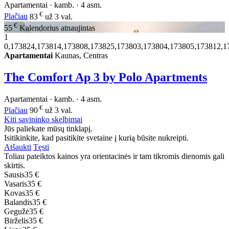
Apartamentai · kamb. · 4 asm.
€
Plačiau
83
už 3 val.
€
55
Kalendorius atnaujintas
1
0,173824,173814,173808,173825,173803,173804,173805,173812,1
Apartamentai
Kaunas, Centras
The Comfort Ap 3 by Polo Apartments
Apartamentai · kamb. · 4 asm.
€
Plačiau
90
už 3 val.
Kiti savininko skelbimai
Jūs paliekate mūsų tinklapį.
Isitikinkite, kad pasitikite svetaine į kurią būsite nukreipti.
Atšaukti
Tęsti
Toliau pateiktos kainos yra orientacinės ir tam tikromis dienomis gali
skirtis.
Sausis
35 €
Vasaris
35 €
Kovas
35 €
Balandis
35 €
Gegužė
35 €
Birželis
35 €