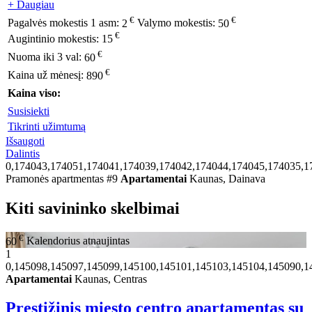
+ Daugiau
€
€
Pagalvės mokestis 1 asm:
2
Valymo mokestis:
50
€
Augintinio mokestis:
15
€
Nuoma iki 3 val:
60
€
Kaina už mėnesį:
890
Kaina viso:
Susisiekti
Tikrinti užimtumą
Išsaugoti
Dalintis
0,174043,174051,174041,174039,174042,174044,174045,174035,1
Pramonės apartmentas #9
Apartamentai
Kaunas, Dainava
Kiti savininko skelbimai
€
60
Kalendorius atnaujintas
1
0,145098,145097,145099,145100,145101,145103,145104,145090,1
Apartamentai
Kaunas, Centras
Prestižinis miesto centro apartamentas su