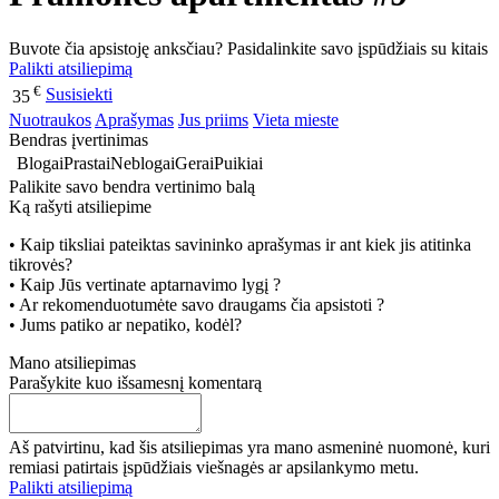
Buvote čia apsistoję anksčiau? Pasidalinkite savo įspūdžiais su kitais
Palikti atsiliepimą
€
Susisiekti
35
Nuotraukos
Aprašymas
Jus priims
Vieta mieste
Bendras įvertinimas
Blogai
Prastai
Neblogai
Gerai
Puikiai
Palikite savo bendra vertinimo balą
Ką rašyti atsiliepime
• Kaip tiksliai pateiktas savininko aprašymas ir ant kiek jis atitinka
tikrovės?
• Kaip Jūs vertinate aptarnavimo lygį ?
• Ar rekomenduotumėte savo draugams čia apsistoti ?
• Jums patiko ar nepatiko, kodėl?
Mano atsiliepimas
Parašykite kuo išsamesnį komentarą
Aš patvirtinu, kad šis atsiliepimas yra mano asmeninė nuomonė, kuri
remiasi patirtais įspūdžiais viešnagės ar apsilankymo metu.
Palikti atsiliepimą