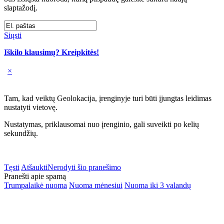
slaptažodį.
Siųsti
Iškilo klausimų? Kreipkitės!
×
Tam, kad veiktų Geolokacija, įrenginyje turi būti įjungtas leidimas
nustatyti vietovę.
Nustatymas, priklausomai nuo įrenginio, gali suveikti po kelių
sekundžių.
Tęsti
Atšaukti
Nerodyti šio pranešimo
Pranešti apie spamą
Trumpalaikė nuoma
Nuoma mėnesiui
Nuoma iki 3 valandų