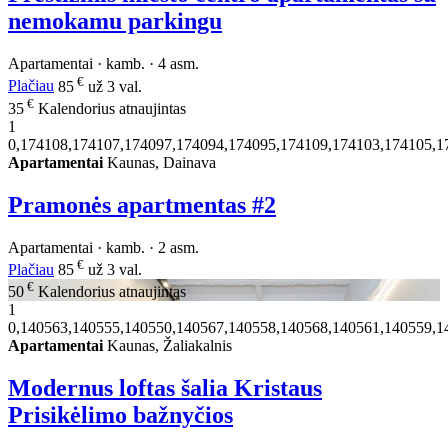
nemokamu parkingu
Apartamentai · kamb. · 4 asm.
€
Plačiau
85
už 3 val.
€
35
Kalendorius atnaujintas
1
0,174108,174107,174097,174094,174095,174109,174103,174105,1
Apartamentai
Kaunas, Dainava
Pramonės apartmentas #2
Apartamentai · kamb. · 2 asm.
€
Plačiau
85
už 3 val.
€
50
Kalendorius atnaujintas
1
0,140563,140555,140550,140567,140558,140568,140561,140559,1
Apartamentai
Kaunas, Žaliakalnis
Modernus loftas šalia Kristaus
Prisikėlimo bažnyčios