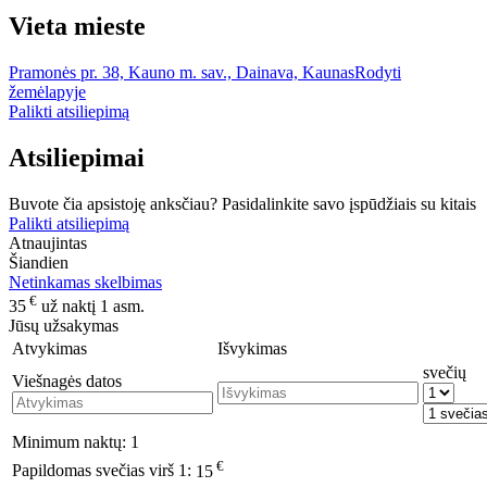
Vieta mieste
Pramonės pr. 38, Kauno m. sav., Dainava, Kaunas
Rodyti
žemėlapyje
Palikti atsiliepimą
Atsiliepimai
Buvote čia apsistoję anksčiau? Pasidalinkite savo įspūdžiais su kitais
Palikti atsiliepimą
Atnaujintas
Šiandien
Netinkamas skelbimas
€
35
už naktį 1 asm.
Jūsų užsakymas
Atvykimas
Išvykimas
svečių
Viešnagės datos
Minimum naktų:
1
€
Papildomas svečias virš 1:
15