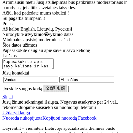
Artimiausiu metu Jūsų atsiliepimas bus patikrintas moderatoriaus ir
parodytas, jei atitiks svetainės taisykles.
Ačiū, kad padedate mums tobulėti !
Su pagarba trumpam.lt
Polas
Aš kalbu
English, Lietuvių, Русский
Nurodykite
atvykimo/išvykimo
datas
Minimalus apsistojimo terminas: 1 d.
Šios datos užimtos
Papasakokite daugiau apie save ir savo kelionę
Laiškas
Jūsų kontaktai
Įveskite saugos kodą
Siųsti
Jūsų žinutė sėkmingai išsiųsta. Negavus atsakymo per 24 val.,
rekomenduojame susisiekti su nuomotoju telefonu
Uždaryti langą
Nuoroda nukopijuota
Kopijuoti nuorodą
Facebook
Dayrent.lt – vienintelė Lietuvoje specializuota dieninės būsto