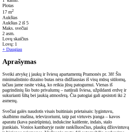
1
kamb.
Plotas
2
17 m
Aukštas
Aukštas
2 iš 5
Maks. svečiai
2
asm.
Lovų skaičius
Lovų:
1
+ Daugiau
Aprašymas
Sveiki atvykę į jaukų ir šviesų apartamentą Pramonės pr. 38! Šis
minimalistinio dizaino butas nėra didžiausias iš visų mūsų siūlomų,
tačiau jame rasite viską, ko reikia jūsų patogumui. Vienas iš
pagrindinių šio buto privalumų – natūrali šviesa, užpildanti erdvę ir
sukurianti šiltą bei jaukią atmosferą. Čia patogiai gali apsistoti iki 2
asmenų.
Svečiai galės naudotis visais buitiniais prietaisais: lygintuvu,
skalbimo mašina, televizoriumi, taip pat virtuvės įranga – kavos
aparatu (kava pasirūpinta), indukcine kaitlente, indais, stalo
įrankiais. Vonios kambaryje rasite rankšluosčius, plaukų džiovintuvą