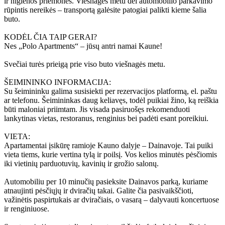
ir higienos priemones. Viešnagės metu dėl automobilio parkavimo
rūpintis nereikės – transportą galėsite patogiai palikti kieme šalia
buto.
KODĖL ČIA TAIP GERAI?
Nes „Polo Apartments“ – jūsų antri namai Kaune!
Svečiai turės prieigą prie viso buto viešnagės metu.
ŠEIMININKO INFORMACIJA:
Su šeimininku galima susisiekti per rezervacijos platformą, el. paštu
ar telefonu. Šeimininkas daug keliavęs, todėl puikiai žino, ką reiškia
būti maloniai priimtam. Jis visada pasiruošęs rekomenduoti
lankytinas vietas, restoranus, renginius bei padėti esant poreikiui.
VIETA:
Apartamentai įsikūrę ramioje Kauno dalyje – Dainavoje. Tai puiki
vieta tiems, kurie vertina tylą ir poilsį. Vos kelios minutės pėsčiomis
iki vietinių parduotuvių, kavinių ir grožio salonų.
Automobiliu per 10 minučių pasieksite Dainavos parką, kuriame
atnaujinti pėsčiųjų ir dviračių takai. Galite čia pasivaikščioti,
važinėtis paspirtukais ar dviračiais, o vasarą – dalyvauti koncertuose
ir renginiuose.