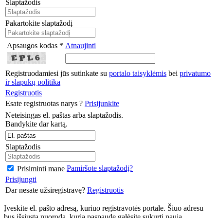
Slaptažodis
Pakartokite slaptažodį
Apsaugos kodas *
Atnaujinti
Registruodamiesi jūs sutinkate su
portalo taisyklėmis
bei
privatumo
ir slapukų politika
Registruotis
Esate registruotas narys ?
Prisijunkite
Neteisingas el. paštas arba slaptažodis.
Bandykite dar kartą.
Slaptažodis
Pamiršote slaptažodį?
Prisiminti mane
Prisijungti
Dar nesate užsiregistravę?
Registruotis
Įveskite el. pašto adresą, kuriuo registravotės portale. Šiuo adresu
bus išsiųsta nuoroda, kurią paspaudę galėsite sukurti naują