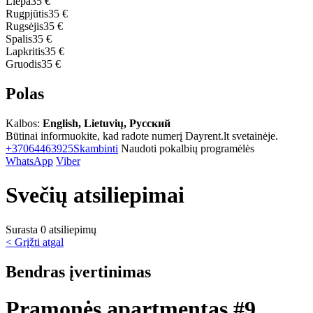
Liepa
35 €
Rugpjūtis
35 €
Rugsėjis
35 €
Spalis
35 €
Lapkritis
35 €
Gruodis
35 €
Polas
Kalbos:
English, Lietuvių, Русский
Būtinai informuokite, kad radote numerį Dayrent.lt svetainėje.
+37064463925
Skambinti
Naudoti pokalbių programėlės
WhatsApp
Viber
Svečių atsiliepimai
Surasta 0 atsiliepimų
< Grįžti atgal
Bendras įvertinimas
Pramonės apartmentas #9