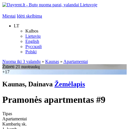
Miestai
Įdėti skelbimą
LT
Kalbos
Lietuvių
English
Русский
Polski
Nuoma iki 3 valandų
»
Kaunas
»
Apartamentai
Žiūrėti 21 nuotraukų
+17
Kaunas, Dainava
Žemėlapis
Pramonės apartmentas #9
Tipas
Apartamentai
Kambarių sk.