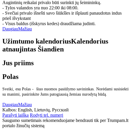
Augintinių reikalai privalo būti surinkti jų šeimininkų.
- Tylos valandos yra nuo 22:00 iki 08:00.
- Svečiai privalo išnešti savo šiūkšles ir išplauti panaudotus indus
prieš išvykstant
- Visus baldus (išskyrus kedes) draudžiama judinti.
Daugiau
Mažiau
Užimtumo kalendorius
Kalendorius
atnaujintas
Šiandien
Jus priims
Polas
Sveiki, esu Polas - šiuo nuomos pasiūlymo savininkas. Norėdami susisiekti
su manimi, pasirinkite Jums patogiausią žemiau nurodytą būdą.
Daugiau
Mažiau
Kalbos:
English, Lietuvių, Русский
Parašyti laišką
Rodyti tel. numerį
Saugumo sumetimais rekomenduojame bendrauti tik per Trumpam.lt
portalo žinučių sistemą