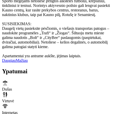
Sporto mėgėjams netoliese įrengtos aikštelės futbolui, krepšiniui,
tinkliniui ir tenisui. Norintys aktyvesnio poilsio gali lengvai pasiekti
Kauno centrą, kur rasite prekybos centrus, restoranus, barus,
naktinius klubus, taip pat Kauno pilį, Rotušę ir Senamiestį.
SUSISIEKIMAS:
Daugelį vietų pasieksite pėsčiomis, o viešasis transportas patogus –
naudokite programėles „Trafi“ ir „Žiogas“. Šiltuoju metu mieste
galima naudotis „Bolt“ ir „CityBee“ paslaugomis (paspirtukai,
dviračiai, automobiliai). Netoliese – kelios degalinės, o automobilį
galima patogiai statyti kieme.
Apartamentai yra antrame aukšte, įėjimas laiptais.
Daugiau
Mažiau
Ypatumai
Dušas
Virtuvė
Internetas