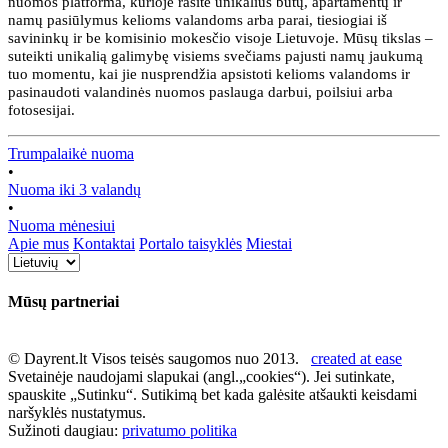
nuomos platforma, kurioje rasite unikalius butų, apartamentų ir
namų pasiūlymus kelioms valandoms arba parai, tiesiogiai iš
savininkų ir be komisinio mokesčio visoje Lietuvoje. Mūsų tikslas –
suteikti unikalią galimybę visiems svečiams pajusti namų jaukumą
tuo momentu, kai jie nusprendžia apsistoti kelioms valandoms ir
pasinaudoti valandinės nuomos paslauga darbui, poilsiui arba
fotosesijai.
Trumpalaikė nuoma
•
Nuoma iki 3 valandų
•
Nuoma mėnesiui
Apie mus
Kontaktai
Portalo taisyklės
Miestai
Mūsų partneriai
© Dayrent.lt Visos teisės saugomos nuo 2013.
created at ease
Svetainėje naudojami slapukai (angl.„cookies“). Jei sutinkate,
spauskite „Sutinku“. Sutikimą bet kada galėsite atšaukti keisdami
naršyklės nustatymus.
Sužinoti daugiau:
privatumo politika