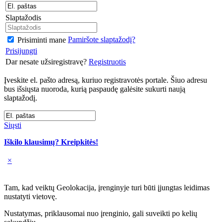
Slaptažodis
Pamiršote slaptažodį?
Prisiminti mane
Prisijungti
Dar nesate užsiregistravę?
Registruotis
Įveskite el. pašto adresą, kuriuo registravotės portale. Šiuo adresu
bus išsiųsta nuoroda, kurią paspaudę galėsite sukurti naują
slaptažodį.
Siųsti
Iškilo klausimų? Kreipkitės!
×
Tam, kad veiktų Geolokacija, įrenginyje turi būti įjungtas leidimas
nustatyti vietovę.
Nustatymas, priklausomai nuo įrenginio, gali suveikti po kelių