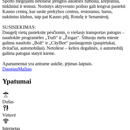
Sporto mėgėjams netoliese įrengtos aikštelės futbolui, krepšiniui,
tinkliniui ir tenisui. Norintys aktyvesnio poilsio gali lengvai pasiekti
Kauno centrą, kur rasite prekybos centrus, restoranus, barus,
naktinius klubus, taip pat Kauno pilį, Rotušę ir Senamiestį.
SUSISIEKIMAS:
Daugelį vietų pasieksite pėsčiomis, o viešasis transportas patogus –
naudokite programėles „Trafi“ ir „Žiogas“. Šiltuoju metu mieste
galima naudotis „Bolt“ ir „CityBee“ paslaugomis (paspirtukai,
dviračiai, automobiliai). Netoliese – kelios degalinės, o automobilį
galima patogiai statyti kieme.
Apartamentai yra antrame aukšte, įėjimas laiptais.
Daugiau
Mažiau
Ypatumai
Dušas
Virtuvė
Internetas