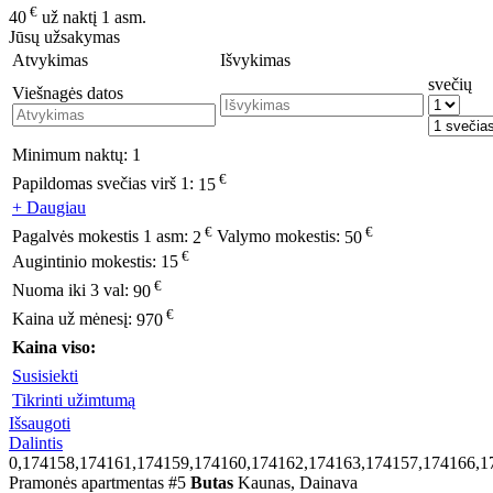
€
40
už naktį 1 asm.
Jūsų užsakymas
Atvykimas
Išvykimas
svečių
Viešnagės datos
Minimum naktų:
1
€
Papildomas svečias virš 1:
15
+ Daugiau
€
€
Pagalvės mokestis 1 asm:
2
Valymo mokestis:
50
€
Augintinio mokestis:
15
€
Nuoma iki 3 val:
90
€
Kaina už mėnesį:
970
Kaina viso:
Susisiekti
Tikrinti užimtumą
Išsaugoti
Dalintis
0,174158,174161,174159,174160,174162,174163,174157,174166,1
Pramonės apartmentas #5
Butas
Kaunas, Dainava