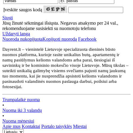
Įveskite saugos kodą
Siųsti
Jūsų žinutė sėkmingai išsiųsta. Negavus atsakymo per 24 val.,
rekomenduojame susisiekti su nuomotoju telefonu
Uždaryti langą
Nuoroda nukopijuota
Kopijuoti nuorodą
Facebook
Dayrent.lt – vienintelė Lietuvoje specializuota dieninės būsto
nuomos platforma, kurioje rasite unikalius butų, apartamentų ir
namų pasiūlymus kelioms valandoms arba parai, tiesiogiai iš
savininkų ir be komisinio mokesčio visoje Lietuvoje. Mūsų tikslas –
suteikti unikalią galimybę visiems svečiams pajusti namų jaukumą
tuo momentu, kai jie nusprendžia apsistoti kelioms valandoms ir
pasinaudoti valandinės nuomos paslauga darbui, poilsiui arba
fotosesijai.
Trumpalaikė nuoma
•
Nuoma iki 3 valandų
•
Nuoma mėnesiui
Apie mus
Kontaktai
Portalo taisyklės
Miestai