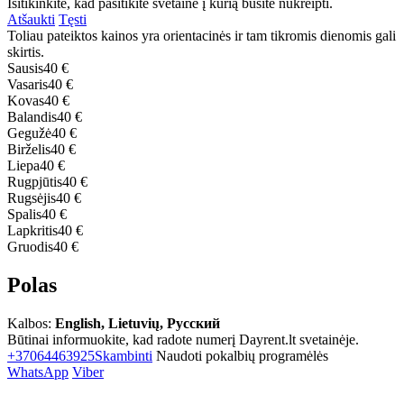
Isitikinkite, kad pasitikite svetaine į kurią būsite nukreipti.
Atšaukti
Tęsti
Toliau pateiktos kainos yra orientacinės ir tam tikromis dienomis gali
skirtis.
Sausis
40 €
Vasaris
40 €
Kovas
40 €
Balandis
40 €
Gegužė
40 €
Birželis
40 €
Liepa
40 €
Rugpjūtis
40 €
Rugsėjis
40 €
Spalis
40 €
Lapkritis
40 €
Gruodis
40 €
Polas
Kalbos:
English, Lietuvių, Русский
Būtinai informuokite, kad radote numerį Dayrent.lt svetainėje.
+37064463925
Skambinti
Naudoti pokalbių programėlės
WhatsApp
Viber