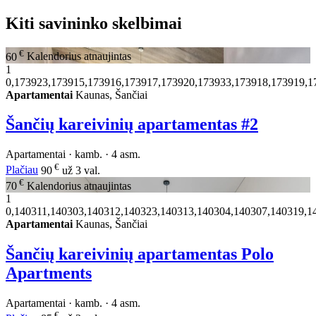
Kiti savininko skelbimai
€
60
Kalendorius atnaujintas
1
0,173923,173915,173916,173917,173920,173933,173918,173919,1
Apartamentai
Kaunas, Šančiai
Šančių kareivinių apartamentas #2
Apartamentai · kamb. · 4 asm.
€
Plačiau
90
už 3 val.
€
70
Kalendorius atnaujintas
1
0,140311,140303,140312,140323,140313,140304,140307,140319,1
Apartamentai
Kaunas, Šančiai
Šančių kareivinių apartamentas Polo
Apartments
Apartamentai · kamb. · 4 asm.
€