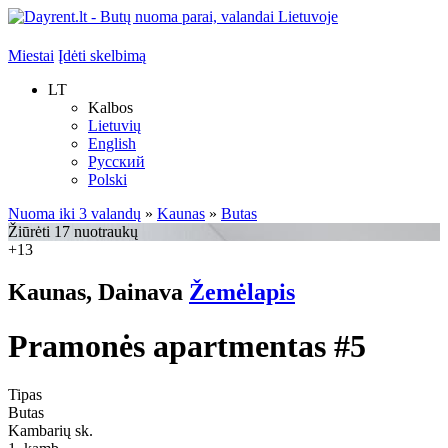
Miestai
Įdėti skelbimą
LT
Kalbos
Lietuvių
English
Русский
Polski
Nuoma iki 3 valandų
»
Kaunas
»
Butas
Žiūrėti 17 nuotraukų
+13
Kaunas, Dainava
Žemėlapis
Pramonės apartmentas #5
Tipas
Butas
Kambarių sk.