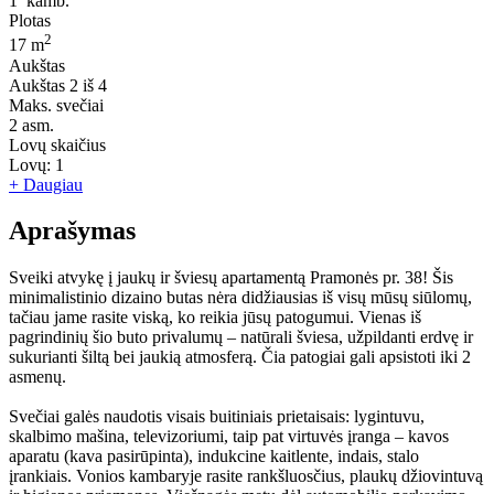
1
kamb.
Plotas
2
17 m
Aukštas
Aukštas
2 iš 4
Maks. svečiai
2
asm.
Lovų skaičius
Lovų:
1
+ Daugiau
Aprašymas
Sveiki atvykę į jaukų ir šviesų apartamentą Pramonės pr. 38! Šis
minimalistinio dizaino butas nėra didžiausias iš visų mūsų siūlomų,
tačiau jame rasite viską, ko reikia jūsų patogumui. Vienas iš
pagrindinių šio buto privalumų – natūrali šviesa, užpildanti erdvę ir
sukurianti šiltą bei jaukią atmosferą. Čia patogiai gali apsistoti iki 2
asmenų.
Svečiai galės naudotis visais buitiniais prietaisais: lygintuvu,
skalbimo mašina, televizoriumi, taip pat virtuvės įranga – kavos
aparatu (kava pasirūpinta), indukcine kaitlente, indais, stalo
įrankiais. Vonios kambaryje rasite rankšluosčius, plaukų džiovintuvą