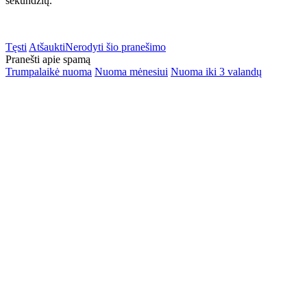
sekundžių.
Tęsti
Atšaukti
Nerodyti šio pranešimo
Pranešti apie spamą
Trumpalaikė nuoma
Nuoma mėnesiui
Nuoma iki 3 valandų