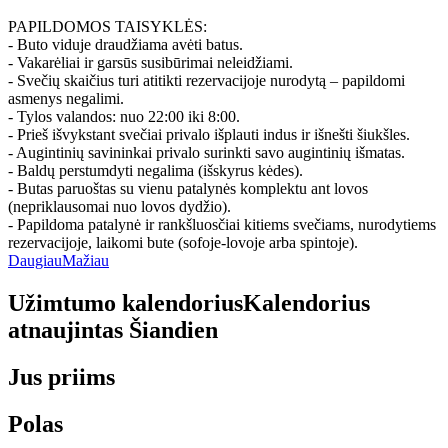
PAPILDOMOS TAISYKLĖS:
- Buto viduje draudžiama avėti batus.
- Vakarėliai ir garsūs susibūrimai neleidžiami.
- Svečių skaičius turi atitikti rezervacijoje nurodytą – papildomi
asmenys negalimi.
- Tylos valandos: nuo 22:00 iki 8:00.
- Prieš išvykstant svečiai privalo išplauti indus ir išnešti šiukšles.
- Augintinių savininkai privalo surinkti savo augintinių išmatas.
- Baldų perstumdyti negalima (išskyrus kėdes).
- Butas paruoštas su vienu patalynės komplektu ant lovos
(nepriklausomai nuo lovos dydžio).
- Papildoma patalynė ir rankšluosčiai kitiems svečiams, nurodytiems
rezervacijoje, laikomi bute (sofoje-lovoje arba spintoje).
Daugiau
Mažiau
Užimtumo kalendorius
Kalendorius
atnaujintas
Šiandien
Jus priims
Polas