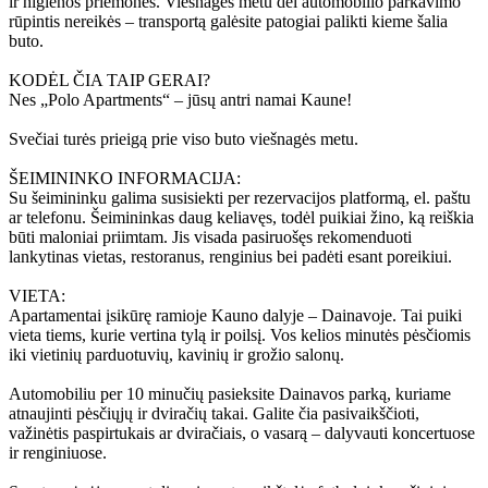
ir higienos priemones. Viešnagės metu dėl automobilio parkavimo
rūpintis nereikės – transportą galėsite patogiai palikti kieme šalia
buto.
KODĖL ČIA TAIP GERAI?
Nes „Polo Apartments“ – jūsų antri namai Kaune!
Svečiai turės prieigą prie viso buto viešnagės metu.
ŠEIMININKO INFORMACIJA:
Su šeimininku galima susisiekti per rezervacijos platformą, el. paštu
ar telefonu. Šeimininkas daug keliavęs, todėl puikiai žino, ką reiškia
būti maloniai priimtam. Jis visada pasiruošęs rekomenduoti
lankytinas vietas, restoranus, renginius bei padėti esant poreikiui.
VIETA:
Apartamentai įsikūrę ramioje Kauno dalyje – Dainavoje. Tai puiki
vieta tiems, kurie vertina tylą ir poilsį. Vos kelios minutės pėsčiomis
iki vietinių parduotuvių, kavinių ir grožio salonų.
Automobiliu per 10 minučių pasieksite Dainavos parką, kuriame
atnaujinti pėsčiųjų ir dviračių takai. Galite čia pasivaikščioti,
važinėtis paspirtukais ar dviračiais, o vasarą – dalyvauti koncertuose
ir renginiuose.