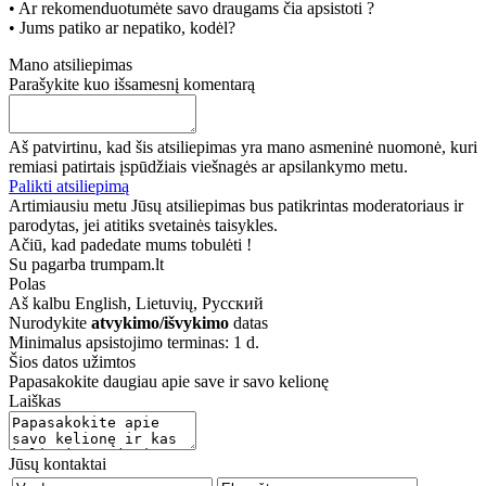
• Ar rekomenduotumėte savo draugams čia apsistoti ?
• Jums patiko ar nepatiko, kodėl?
Mano atsiliepimas
Parašykite kuo išsamesnį komentarą
Aš patvirtinu, kad šis atsiliepimas yra mano asmeninė nuomonė, kuri
remiasi patirtais įspūdžiais viešnagės ar apsilankymo metu.
Palikti atsiliepimą
Artimiausiu metu Jūsų atsiliepimas bus patikrintas moderatoriaus ir
parodytas, jei atitiks svetainės taisykles.
Ačiū, kad padedate mums tobulėti !
Su pagarba trumpam.lt
Polas
Aš kalbu
English, Lietuvių, Русский
Nurodykite
atvykimo/išvykimo
datas
Minimalus apsistojimo terminas: 1 d.
Šios datos užimtos
Papasakokite daugiau apie save ir savo kelionę
Laiškas
Jūsų kontaktai