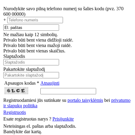
Nurodykite savo pilną telefono numerį su šalies kodu (pvz. 370
600 00000)
+
Ne mažiau kaip 12 simbolių.
Privalo būti bent viena didžioji raidė.
Privalo būti bent viena mažoji raidė.
Privalo būti bent vienas skaičius.
Slaptažodis
Pakartokite slaptažodį
Apsaugos kodas *
Atnaujinti
Registruodamiesi jūs sutinkate su
portalo taisyklėmis
bei
privatumo
ir slapukų politika
Registruotis
Esate registruotas narys ?
Prisijunkite
Neteisingas el. paštas arba slaptažodis.
Bandykite dar kartą.