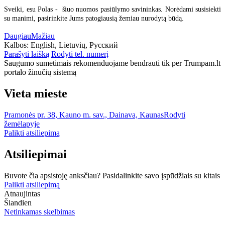
Sveiki, esu Polas - šiuo nuomos pasiūlymo savininkas. Norėdami susisiekti
su manimi, pasirinkite Jums patogiausią žemiau nurodytą būdą.
Daugiau
Mažiau
Kalbos:
English, Lietuvių, Русский
Parašyti laišką
Rodyti tel. numerį
Saugumo sumetimais rekomenduojame bendrauti tik per Trumpam.lt
portalo žinučių sistemą
Vieta mieste
Pramonės pr. 38, Kauno m. sav., Dainava, Kaunas
Rodyti
žemėlapyje
Palikti atsiliepimą
Atsiliepimai
Buvote čia apsistoję anksčiau? Pasidalinkite savo įspūdžiais su kitais
Palikti atsiliepimą
Atnaujintas
Šiandien
Netinkamas skelbimas