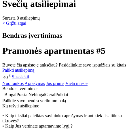
Svečių atsiliepimai
Surasta 0 atsiliepimų
< Grįžti atgal
Bendras įvertinimas
Pramonės apartmentas #5
Buvote čia apsistoję anksčiau? Pasidalinkite savo įspūdžiais su kitais
Palikti atsiliepimą
€
Susisiekti
40
Nuotraukos
Aprašymas
Jus priims
Vieta mieste
Bendras įvertinimas
Blogai
Prastai
Neblogai
Gerai
Puikiai
Palikite savo bendra vertinimo balą
Ką rašyti atsiliepime
• Kaip tiksliai pateiktas savininko aprašymas ir ant kiek jis atitinka
tikrovės?
• Kaip Jūs vertinate aptarnavimo lygį ?