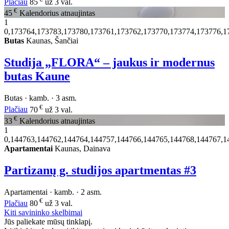
Plačiau
85
už 3 val.
€
45
Kalendorius atnaujintas
1
0,173764,173783,173780,173761,173762,173770,173774,173776,1
Butas
Kaunas, Šančiai
Studija „FLORA“ – jaukus ir modernus
butas Kaune
Butas · kamb. · 3 asm.
€
Plačiau
70
už 3 val.
€
33
Kalendorius atnaujintas
1
0,144763,144762,144764,144757,144766,144765,144768,144767,1
Apartamentai
Kaunas, Dainava
Partizanų g. studijos apartmentas #3
Apartamentai · kamb. · 2 asm.
€
Plačiau
80
už 3 val.
Kiti savininko skelbimai
Jūs paliekate mūsų tinklapį.