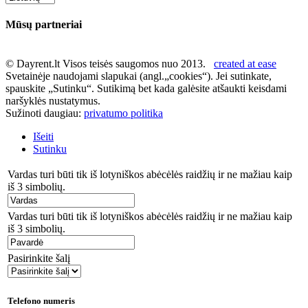
Mūsų partneriai
© Dayrent.lt Visos teisės saugomos nuo 2013.
created at ease
Svetainėje naudojami slapukai (angl.„cookies“). Jei sutinkate,
spauskite „Sutinku“. Sutikimą bet kada galėsite atšaukti keisdami
naršyklės nustatymus.
Sužinoti daugiau:
privatumo politika
Išeiti
Sutinku
Vardas turi būti tik iš lotyniškos abėcėlės raidžių ir ne mažiau kaip
iš 3 simbolių.
Vardas turi būti tik iš lotyniškos abėcėlės raidžių ir ne mažiau kaip
iš 3 simbolių.
Pasirinkite šalį
Telefono numeris