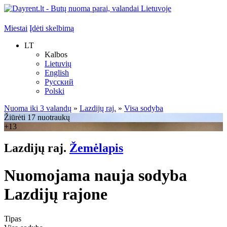
Miestai
Įdėti skelbimą
LT
Kalbos
Lietuvių
English
Русский
Polski
Nuoma iki 3 valandų
»
Lazdijų raj.
»
Visa sodyba
Žiūrėti 17 nuotraukų
+13
Lazdijų raj.
Žemėlapis
Nuomojama nauja sodyba
Lazdijų rajone
Tipas