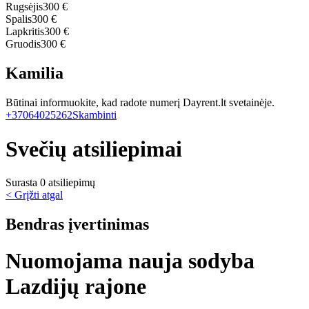
Rugsėjis
300 €
Spalis
300 €
Lapkritis
300 €
Gruodis
300 €
Kamilia
Būtinai informuokite, kad radote numerį Dayrent.lt svetainėje.
+37064025262
Skambinti
Svečių atsiliepimai
Surasta 0 atsiliepimų
< Grįžti atgal
Bendras įvertinimas
Nuomojama nauja sodyba
Lazdijų rajone