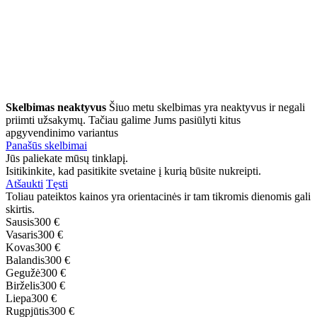
Skelbimas neaktyvus
Šiuo metu skelbimas yra neaktyvus ir negali
priimti užsakymų. Tačiau galime Jums pasiūlyti kitus
apgyvendinimo variantus
Panašūs skelbimai
Jūs paliekate mūsų tinklapį.
Isitikinkite, kad pasitikite svetaine į kurią būsite nukreipti.
Atšaukti
Tęsti
Toliau pateiktos kainos yra orientacinės ir tam tikromis dienomis gali
skirtis.
Sausis
300 €
Vasaris
300 €
Kovas
300 €
Balandis
300 €
Gegužė
300 €
Birželis
300 €
Liepa
300 €
Rugpjūtis
300 €