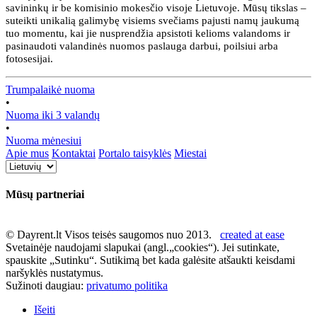
savininkų ir be komisinio mokesčio visoje Lietuvoje. Mūsų tikslas –
suteikti unikalią galimybę visiems svečiams pajusti namų jaukumą
tuo momentu, kai jie nusprendžia apsistoti kelioms valandoms ir
pasinaudoti valandinės nuomos paslauga darbui, poilsiui arba
fotosesijai.
Trumpalaikė nuoma
•
Nuoma iki 3 valandų
•
Nuoma mėnesiui
Apie mus
Kontaktai
Portalo taisyklės
Miestai
Mūsų partneriai
© Dayrent.lt Visos teisės saugomos nuo 2013.
created at ease
Svetainėje naudojami slapukai (angl.„cookies“). Jei sutinkate,
spauskite „Sutinku“. Sutikimą bet kada galėsite atšaukti keisdami
naršyklės nustatymus.
Sužinoti daugiau:
privatumo politika
Išeiti