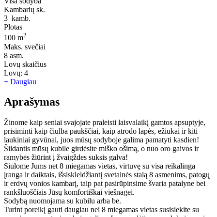
Visa sodyba
Kambarių sk.
3
kamb.
Plotas
2
100 m
Maks. svečiai
8
asm.
Lovų skaičius
Lovų:
4
+ Daugiau
Aprašymas
Žinome kaip seniai svajojate praleisti laisvalaikį gamtos apsuptyje,
prisiminti kaip čiulba paukščiai, kaip atrodo lapės, ežiukai ir kiti
laukiniai gyvūnai, juos mūsų sodyboje galima pamatyti kasdien!
Šildantis mūsų kubile girdėsite miško ošimą, o nuo oro gaivos ir
ramybės žiūrint į žvaigždes suksis galva!
Siūlome Jums net 8 miegamas vietas, virtuvę su visa reikalinga
įranga ir daiktais, išsiskleidžiantį svetainės stalą 8 asmenims, patogų
ir erdvų vonios kambarį, taip pat pasirūpinsime švaria patalyne bei
rankšluoščiais Jūsų komfortiškai viešnagei.
Sodybą nuomojama su kubilu arba be.
Turint poreikį gauti daugiau nei 8 miegamas vietas susisiekite su