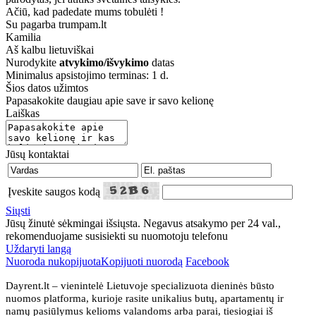
Ačiū, kad padedate mums tobulėti !
Su pagarba trumpam.lt
Kamilia
Aš kalbu
lietuviškai
Nurodykite
atvykimo/išvykimo
datas
Minimalus apsistojimo terminas: 1 d.
Šios datos užimtos
Papasakokite daugiau apie save ir savo kelionę
Laiškas
Jūsų kontaktai
Įveskite saugos kodą
Siųsti
Jūsų žinutė sėkmingai išsiųsta. Negavus atsakymo per 24 val.,
rekomenduojame susisiekti su nuomotoju telefonu
Uždaryti langą
Nuoroda nukopijuota
Kopijuoti nuorodą
Facebook
Dayrent.lt – vienintelė Lietuvoje specializuota dieninės būsto
nuomos platforma, kurioje rasite unikalius butų, apartamentų ir
namų pasiūlymus kelioms valandoms arba parai, tiesiogiai iš