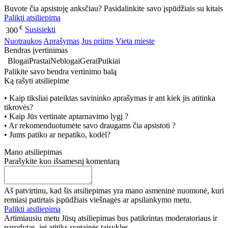
Buvote čia apsistoję anksčiau? Pasidalinkite savo įspūdžiais su kitais
Palikti atsiliepimą
€
Susisiekti
300
Nuotraukos
Aprašymas
Jus priims
Vieta mieste
Bendras įvertinimas
Blogai
Prastai
Neblogai
Gerai
Puikiai
Palikite savo bendra vertinimo balą
Ką rašyti atsiliepime
• Kaip tiksliai pateiktas savininko aprašymas ir ant kiek jis atitinka
tikrovės?
• Kaip Jūs vertinate aptarnavimo lygį ?
• Ar rekomenduotumėte savo draugams čia apsistoti ?
• Jums patiko ar nepatiko, kodėl?
Mano atsiliepimas
Parašykite kuo išsamesnį komentarą
Aš patvirtinu, kad šis atsiliepimas yra mano asmeninė nuomonė, kuri
remiasi patirtais įspūdžiais viešnagės ar apsilankymo metu.
Palikti atsiliepimą
Artimiausiu metu Jūsų atsiliepimas bus patikrintas moderatoriaus ir
parodytas, jei atitiks svetainės taisykles.