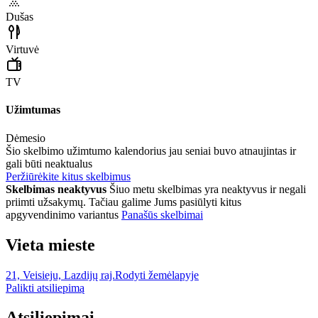
Dušas
Virtuvė
TV
Užimtumas
Dėmesio
Šio skelbimo užimtumo kalendorius jau seniai buvo atnaujintas ir
gali būti neaktualus
Peržiūrėkite kitus skelbimus
Skelbimas neaktyvus
Šiuo metu skelbimas yra neaktyvus ir negali
priimti užsakymų. Tačiau galime Jums pasiūlyti kitus
apgyvendinimo variantus
Panašūs skelbimai
Vieta mieste
21, Veisieju, Lazdijų raj.
Rodyti žemėlapyje
Palikti atsiliepimą
Atsiliepimai