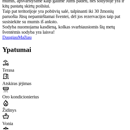
mumis, apsvarstysime kaip galime Jums padėti, nes sodyboje yra ir
kitų pastatų skirtų poilsiui.
Taip pat teritorijoje yra pobūvių salė, talpinanti iki 30 žmonių
paruošta Jūsų nepamirštamai šventei, dėl jos rezervacijos taip pat
susisiekite su mumis iš anksto.
Sodyba nuomojama kasdieną, kolkas svarbiausiomis šių metų
šventėmis sodyba yra laisva!
Daugiau
Mažiau
Ypatumai
Terasa
Atskiras įėjimas
Oro kondicionierius
Židinys
Vonia