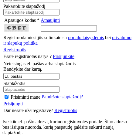
Pakartokite slaptažodį
Apsaugos kodas *
Atnaujinti
Registruodamiesi jūs sutinkate su
portalo taisyklėmis
bei
privatumo
ir slapukų politika
Registruotis
Esate registruotas narys ?
Prisijunkite
Neteisingas el. paštas arba slaptažodis.
Bandykite dar kartą.
Slaptažodis
Pamiršote slaptažodį?
Prisiminti mane
Prisijungti
Dar nesate užsiregistravę?
Registruotis
Įveskite el. pašto adresą, kuriuo registravotės portale. Šiuo adresu
bus išsiųsta nuoroda, kurią paspaudę galėsite sukurti naują
slaptažodį.