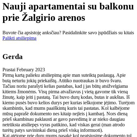
Nauji apartamentai su balkonu
prie Žalgirio arenos
Buvote čia apsistoję anksčiau? Pasidalinkite savo įspūdžiais su kitais
Palikti atsiliepimą
Gerda
Prastai
February 2023
Pirmą kartą palieku atsiliepimą apie man suteiktą paslaugą. Apie
butą neturiu jokių priekaištų. Atitiko nuotraukas ir buvo švaru.
Tačiau noriu parašyti kelias pastabas, kad į jas būtų atsižvelgiama
kitiems žmonėms. Visų pirma atvažiavus į vietą gavome tik vieną
žinutę, kaip įeiti į pastatą. Tai buvo durų kodas, butas ir aukštas. Iš
kiemo pusės buvo kelios durys per kurias ieškojome įėjimo. Turėjom
skambintis, kad mums paaiškintų kuris tai pastatas. Kol kalbėjome
mūsų paprašė dokumento nes kitaip neįleis į kambarį. Nors dieną
prieš skambinau paklausti ar gavo pavedimą ir ar nieko daugiau
netrūksta atsiliepęs vyras patikino, kad viskas gerai (man atrodo
turėtų patys savininkai dieną prieš viską informuoti).
Kai atėjome prie durų mums pasakė kol neatsiųsime dokumento tol