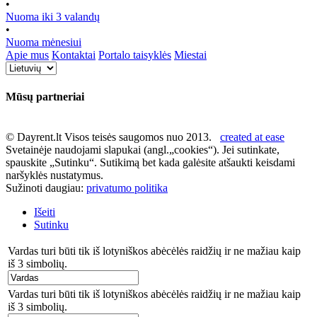
•
Nuoma iki 3 valandų
•
Nuoma mėnesiui
Apie mus
Kontaktai
Portalo taisyklės
Miestai
Mūsų partneriai
© Dayrent.lt Visos teisės saugomos nuo 2013.
created at ease
Svetainėje naudojami slapukai (angl.„cookies“). Jei sutinkate,
spauskite „Sutinku“. Sutikimą bet kada galėsite atšaukti keisdami
naršyklės nustatymus.
Sužinoti daugiau:
privatumo politika
Išeiti
Sutinku
Vardas turi būti tik iš lotyniškos abėcėlės raidžių ir ne mažiau kaip
iš 3 simbolių.
Vardas turi būti tik iš lotyniškos abėcėlės raidžių ir ne mažiau kaip
iš 3 simbolių.