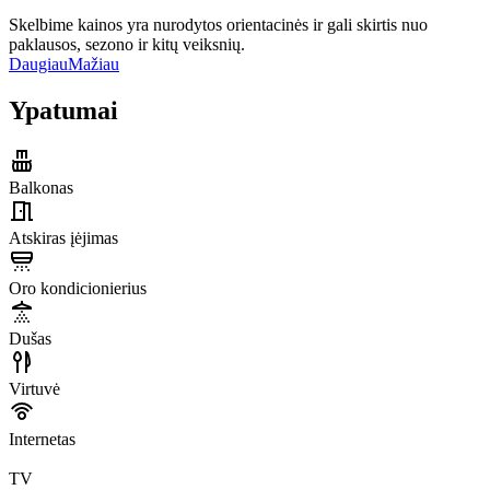
Skelbime kainos yra nurodytos orientacinės ir gali skirtis nuo
paklausos, sezono ir kitų veiksnių.
Daugiau
Mažiau
Ypatumai
Balkonas
Atskiras įėjimas
Oro kondicionierius
Dušas
Virtuvė
Internetas
TV