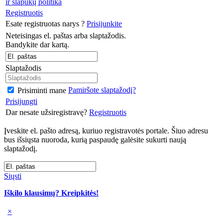
ir slapukų politika
Registruotis
Esate registruotas narys ?
Prisijunkite
Neteisingas el. paštas arba slaptažodis.
Bandykite dar kartą.
Slaptažodis
Pamiršote slaptažodį?
Prisiminti mane
Prisijungti
Dar nesate užsiregistravę?
Registruotis
Įveskite el. pašto adresą, kuriuo registravotės portale. Šiuo adresu
bus išsiųsta nuoroda, kurią paspaudę galėsite sukurti naują
slaptažodį.
Siųsti
Iškilo klausimų? Kreipkitės!
×