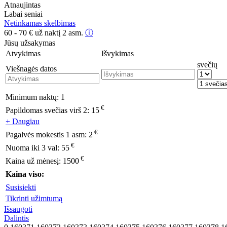
Atnaujintas
Labai seniai
Netinkamas skelbimas
60 - 70
€
už naktį 2 asm.
ⓘ
Jūsų užsakymas
Atvykimas
Išvykimas
svečių
Viešnagės datos
Minimum naktų:
1
€
Papildomas svečias virš 2:
15
+ Daugiau
€
Pagalvės mokestis 1 asm:
2
€
Nuoma iki 3 val:
55
€
Kaina už mėnesį:
1500
Kaina viso:
Susisiekti
Tikrinti užimtumą
Išsaugoti
Dalintis