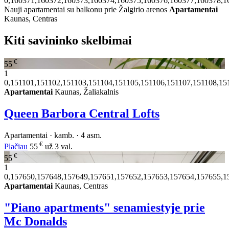
0,160371,160372,160373,160374,160375,160376,160377,160378,1
Nauji apartamentai su balkonu prie Žalgirio arenos
Apartamentai
Kaunas, Centras
Kiti savininko skelbimai
€
55
1
0,151101,151102,151103,151104,151105,151106,151107,151108,15
Apartamentai
Kaunas, Žaliakalnis
Queen Barbora Central Lofts
Apartamentai · kamb. · 4 asm.
€
Plačiau
55
už 3 val.
€
55
1
0,157650,157648,157649,157651,157652,157653,157654,157655,1
Apartamentai
Kaunas, Centras
"Piano apartments" senamiestyje prie
Mc Donalds