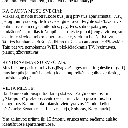
oro kondicionieriai įrengti kiekviename kambaryje.
KĄ GAUNA MŪSŲ SVEČIAI:
Viskas ką matote nuotraukose bus jūsų privatūs apartamentai. Jūsų
patogumui yra dvigulė lova, viengulė lova, dvigulė sofa/lova ir visi
būtiniausi reikmenys: antklodės, pagalvės, satino patalynė,
rankšluosčiai, muilas ir šampūnas. Turėsite pilnai įrengtą virtuvę su
elektrine virykle, mikrobangų krosnele, virduliu bei šaldytuvu.
Vonios kambarį su dušu, skalbimo mašiną su automatine džiovykle.
Taip pat yra nemokamas WIFI, plokščiaekranis TV, lygintuvas,
plaukų džiovintuvas.
BENDRAVIMAS SU SVEČIAIS:
Mes busime pasiekiami visos jūsų viešnagės metu ir galėsite drąsiai į
mus kreiptis jei turėsite kokių klausimų, reikės pagalbos ar tiesiog
norėsite paplepėti.
VIETA MIESTE:
Iki Kauno autobusų ir traukinių stoties, „Žalgirio arenos“ ir
„Akropolio“ prekybos centro vos 5 min. kelio pėsčiomis. Iki
daugumos Kauno lankomiausių vietų yra vos 15 min. kelio
pėsčiomis: Senamiestis, Laisvės alėja, Soboras, Karo muziejus
Yra galimybė priimti iki 15 žmonių grupes tame pačiame aukšte
identiškuose apartamentuose.