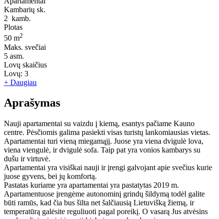
Apartamentai
Kambarių sk.
2
kamb.
Plotas
2
50 m
Maks. svečiai
5
asm.
Lovų skaičius
Lovų:
3
+ Daugiau
Aprašymas
Nauji apartamentai su vaizdu į kiemą, esantys pačiame Kauno
centre. Pėsčiomis galima pasiekti visas turistų lankomiausias vietas.
Apartamentai turi vieną miegamąjį. Juose yra viena dvigulė lova,
viena viengulė, ir dvigulė sofa. Taip pat yra vonios kambarys su
dušu ir virtuvė.
Apartamentai yra visiškai nauji ir įrengi galvojant apie svečius kurie
juose gyvens, bei jų komfortą.
Pastatas kuriame yra apartamentai yra pastatytas 2019 m.
Apartamentuose įrengėme autonominį grindų šildymą todėl galite
būti ramūs, kad čia bus šilta net šalčiausią Lietuvišką žiemą, ir
temperatūrą galėsite reguliuoti pagal poreikį. O vasarą Jus atvėsins