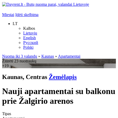
Miestai
Įdėti skelbimą
LT
Kalbos
Lietuvių
English
Русский
Polski
Nuoma iki 3 valandų
»
Kaunas
»
Apartamentai
Žiūrėti 23 nuotraukų
+19
Kaunas, Centras
Žemėlapis
Nauji apartamentai su balkonu
prie Žalgirio arenos
Tipas