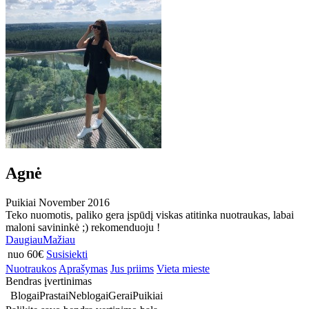
Agnė
Puikiai
November 2016
Teko nuomotis, paliko gera įspūdį viskas atitinka nuotraukas, labai
maloni savininkė ;) rekomenduoju !
Daugiau
Mažiau
nuo 60€
Susisiekti
Nuotraukos
Aprašymas
Jus priims
Vieta mieste
Bendras įvertinimas
Blogai
Prastai
Neblogai
Gerai
Puikiai