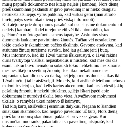
mūsų paprašė dokumento nes kitaip neįleis į kambarį. Nors dieną
prieš skambinau paklausti ar gavo pavedimą ir ar nieko daugiau
netrūksta atsiliepęs vyras patikino, kad viskas gerai (man atrodo
turėtų patys savininkai dieną prieš viską informuoti).
Kai atėjome prie durų mums pasakė kol neatsiųsime dokumento tol
neįleis į kambarį. Todėl turėjome eiti vėl iki automobilio, kad
galėtumėm nufotografuoti asmens tapatybę. Atsiuntus visus
duomenis laukiame patvirtinimo žinutės. Tačiau vėl nesulaukėm
jokio atsako ir skambinom pačios tikslintis. Gavome atsakymą, kad
atsiuntus žinutę turėjome suvokti, kad jau galime įeiti į butą.
Mus informavo, kad iki 12val turime išsikraustyti, o 11val rakina
duris tvarkytoja visiškai nepasibeldus ir nustebo, kad mes dar čia
esam. Tikrai buvo nemalonu sulaukti tokio netikėtumo nes žinoma
mes nesitikėjom svetimų žmonių. Jos tikrai nekaltiname nes
suprantam, kad dirba savo darbą, bet jeigu mums duotas laikas iki
12val turėtų į tai ir atsižvelgti. Moteris, kuri atsiliepė telefonu nebuvo
maloni ir vietoj to, kad kelis kartus akcentuotų, kad nesikviesti jokių
pašalinių žmonių ir nekelti triukšmo, galėjo iškart įspėti apie
dokumentą ir nurodyti tikslią buto vietą. Atvažiavom mokymosi
tikslais, o ramybės tikrai nebuvo iš kaimynų.
Tad kitą kartą atsižvelkit į esminius dalykus. Negana to šiandien
sulaukiau skambučio, kad negavo pavedimo už butą. Nors dieną
prieš buto nuomą skambinau paklausti ar viskas gerai. Kai
nusiunčiau nuotrauką pakartotinai su pavedimų, atsiprašė, kad
kolega nepažymėjo tos datos.