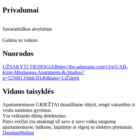
Privalumai
Savarankiškas atvykimas
Galima su vaikais
Nuorodos
UŽSAKYTI TIESIOGIAI
https://ibe.sabeeapp.com/v3/p/UAB-
King-Mindaugas-Apartments-&-Studios?
p=52568133dde3f1d6&lang=Lt
Žiūrėti
Vidaus taisyklės
Apartamentuose GRIEŽTAI draudžiame rūkyti, rengti vakarėlius ir
vestis naminius gyvūnus.
Yra veikiantis dūmų detektorius.
Patys svečiai yra atsakingi už savo ir savo vaikų saugumą
apartamentuose, balkone, laiptinėje ar elgesį su elektros prietaisais.
Daugiau
Mažiau