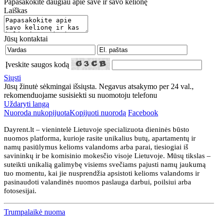
Papasakokite daugiau apie save ir savo kelionę
Laiškas
Jūsų kontaktai
Įveskite saugos kodą
Siųsti
Jūsų žinutė sėkmingai išsiųsta. Negavus atsakymo per 24 val.,
rekomenduojame susisiekti su nuomotoju telefonu
Uždaryti langą
Nuoroda nukopijuota
Kopijuoti nuorodą
Facebook
Dayrent.lt – vienintelė Lietuvoje specializuota dieninės būsto
nuomos platforma, kurioje rasite unikalius butų, apartamentų ir
namų pasiūlymus kelioms valandoms arba parai, tiesiogiai iš
savininkų ir be komisinio mokesčio visoje Lietuvoje. Mūsų tikslas –
suteikti unikalią galimybę visiems svečiams pajusti namų jaukumą
tuo momentu, kai jie nusprendžia apsistoti kelioms valandoms ir
pasinaudoti valandinės nuomos paslauga darbui, poilsiui arba
fotosesijai.
Trumpalaikė nuoma