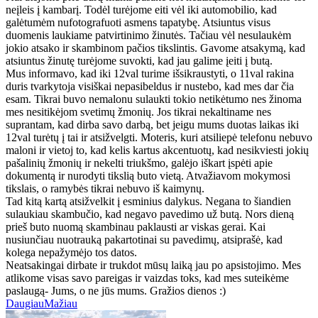
neįleis į kambarį. Todėl turėjome eiti vėl iki automobilio, kad
galėtumėm nufotografuoti asmens tapatybę. Atsiuntus visus
duomenis laukiame patvirtinimo žinutės. Tačiau vėl nesulaukėm
jokio atsako ir skambinom pačios tikslintis. Gavome atsakymą, kad
atsiuntus žinutę turėjome suvokti, kad jau galime įeiti į butą.
Mus informavo, kad iki 12val turime išsikraustyti, o 11val rakina
duris tvarkytoja visiškai nepasibeldus ir nustebo, kad mes dar čia
esam. Tikrai buvo nemalonu sulaukti tokio netikėtumo nes žinoma
mes nesitikėjom svetimų žmonių. Jos tikrai nekaltiname nes
suprantam, kad dirba savo darbą, bet jeigu mums duotas laikas iki
12val turėtų į tai ir atsižvelgti. Moteris, kuri atsiliepė telefonu nebuvo
maloni ir vietoj to, kad kelis kartus akcentuotų, kad nesikviesti jokių
pašalinių žmonių ir nekelti triukšmo, galėjo iškart įspėti apie
dokumentą ir nurodyti tikslią buto vietą. Atvažiavom mokymosi
tikslais, o ramybės tikrai nebuvo iš kaimynų.
Tad kitą kartą atsižvelkit į esminius dalykus. Negana to šiandien
sulaukiau skambučio, kad negavo pavedimo už butą. Nors dieną
prieš buto nuomą skambinau paklausti ar viskas gerai. Kai
nusiunčiau nuotrauką pakartotinai su pavedimų, atsiprašė, kad
kolega nepažymėjo tos datos.
Neatsakingai dirbate ir trukdot mūsų laiką jau po apsistojimo. Mes
atlikome visas savo pareigas ir vaizdas toks, kad mes suteikėme
paslaugą- Jums, o ne jūs mums. Gražios dienos :)
Daugiau
Mažiau