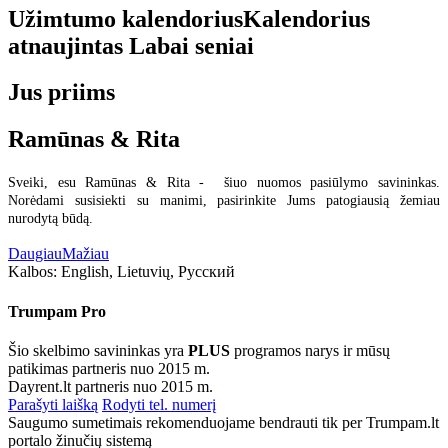
Užimtumo kalendorius
Kalendorius
atnaujintas
Labai seniai
Jus priims
Ramūnas & Rita
Sveiki, esu Ramūnas & Rita - šiuo nuomos pasiūlymo savininkas.
Norėdami susisiekti su manimi, pasirinkite Jums patogiausią žemiau
nurodytą būdą.
Daugiau
Mažiau
Kalbos:
English, Lietuvių, Русский
Trumpam Pro
Šio skelbimo savininkas yra
PLUS
programos narys ir mūsų
patikimas partneris nuo 2015 m.
Dayrent.lt partneris nuo 2015 m.
Parašyti laišką
Rodyti tel. numerį
Saugumo sumetimais rekomenduojame bendrauti tik per Trumpam.lt
portalo žinučių sistemą