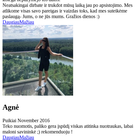
Neatsakingai dirbate ir trukdot mūsų laiką jau po apsistojimo. Mes
atlikome visas savo pareigas ir vaizdas toks, kad mes suteikėme
paslaugą- Jums, o ne jūs mums. Gražios dienos :)
Daugiau
Mažiau
Agnė
Puikiai
November 2016
Teko nuomotis, paliko gera įspūdį viskas atitinka nuotraukas, labai
maloni savininkė ;) rekomenduoju !
Daugiau
Mažiau