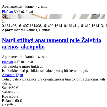
Apartamentai · kamb. · 2 asm.
€
Plačiau
50
už 3 val.
€
50
1
0,161406,161407,161408,161409,161410,161411,161412,161413,1
Apartamentai
Kaunas, Centras
Nauji stilingi apartamentai prie Žalgirio
arenos, akropolio
Apartamentai · kamb. · 4 asm.
€
Plačiau
40
už 3 val.
Jūs paliekate mūsų tinklapį.
Isitikinkite, kad pasitikite svetaine į kurią būsite nukreipti.
Atšaukti
Tęsti
Toliau pateiktos kainos yra orientacinės ir tam tikromis dienomis gali
skirtis.
Sausis
60 €
Vasaris
60 €
Kovas
60 €
Balandis
60 €
Gegužė
65 €