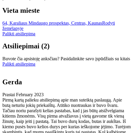
Vieta mieste
64, Karaliaus Mindaugo prospektas, Centras, Kaunas
Rodyti
žemėlapyje
Palikti atsiliepimą
Atsiliepimai
(2)
Buvote čia apsistoję anksčiau? Pasidalinkite savo įspūdžiais su kitais
Palikti atsiliepimą
Gerda
Prastai
February 2023
Pirmą kartą palieku atsiliepimą apie man suteiktą paslaugą. Apie
butą neturiu jokių priekaištų. Atitiko nuotraukas ir buvo švaru.
Tačiau noriu parašyti kelias pastabas, kad į jas būtų atsižvelgiama
kitiems žmonėms. Visų pirma atvažiavus į vietą gavome tik vieną
žinutę, kaip įeiti į pastatą. Tai buvo durų kodas, butas ir aukštas. Iš
kiemo pusės buvo kelios durys per kurias ieškojome įėjimo. Turėjom
skambintis, kad mums paaiškintų kuris tai pastatas. Kol kalbėjome