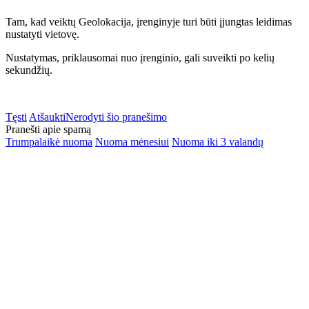
Tam, kad veiktų Geolokacija, įrenginyje turi būti įjungtas leidimas
nustatyti vietovę.
Nustatymas, priklausomai nuo įrenginio, gali suveikti po kelių
sekundžių.
Tęsti
Atšaukti
Nerodyti šio pranešimo
Pranešti apie spamą
Trumpalaikė nuoma
Nuoma mėnesiui
Nuoma iki 3 valandų