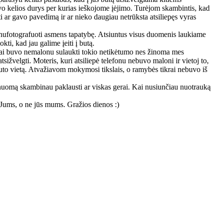
uvo kelios durys per kurias ieškojome įėjimo. Turėjom skambintis, kad
 ar gavo pavedimą ir ar nieko daugiau netrūksta atsiliepęs vyras
 nufotografuoti asmens tapatybę. Atsiuntus visus duomenis laukiame
ti, kad jau galime įeiti į butą.
ikrai buvo nemalonu sulaukti tokio netikėtumo nes žinoma mes
sižvelgti. Moteris, kuri atsiliepė telefonu nebuvo maloni ir vietoj to,
ą buto vietą. Atvažiavom mokymosi tikslais, o ramybės tikrai nebuvo iš
 nuomą skambinau paklausti ar viskas gerai. Kai nusiunčiau nuotrauką
 Jums, o ne jūs mums. Gražios dienos :)