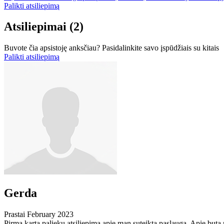
Palikti atsiliepimą
Atsiliepimai
(2)
Buvote čia apsistoję anksčiau? Pasidalinkite savo įspūdžiais su kitais
Palikti atsiliepimą
Gerda
Prastai
February 2023
Pirmą kartą palieku atsiliepimą apie man suteiktą paslaugą. Apie butą n