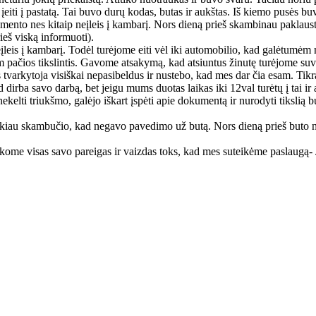
eiti į pastatą. Tai buvo durų kodas, butas ir aukštas. Iš kiemo pusės b
nto nes kitaip neįleis į kambarį. Nors dieną prieš skambinau paklausti
ieš viską informuoti).
eis į kambarį. Todėl turėjome eiti vėl iki automobilio, kad galėtumėm
pačios tikslintis. Gavome atsakymą, kad atsiuntus žinutę turėjome suvok
is tvarkytoja visiškai nepasibeldus ir nustebo, kad mes dar čia esam. T
rba savo darbą, bet jeigu mums duotas laikas iki 12val turėtų į tai ir at
nekelti triukšmo, galėjo iškart įspėti apie dokumentą ir nurodyti tiksli
laukiau skambučio, kad negavo pavedimo už butą. Nors dieną prieš buto
likome visas savo pareigas ir vaizdas toks, kad mes suteikėme paslaugą-