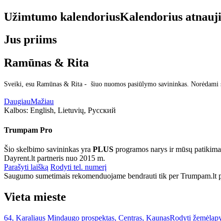
Užimtumo kalendorius
Kalendorius atnauj
Jus priims
Ramūnas & Rita
Sveiki, esu Ramūnas & Rita - šiuo nuomos pasiūlymo savininkas. Norėdami su
Daugiau
Mažiau
Kalbos:
English, Lietuvių, Русский
Trumpam Pro
Šio skelbimo savininkas yra
PLUS
programos narys ir mūsų patikima
Dayrent.lt partneris nuo 2015 m.
Parašyti laišką
Rodyti tel. numerį
Saugumo sumetimais rekomenduojame bendrauti tik per Trumpam.lt po
Vieta mieste
64, Karaliaus Mindaugo prospektas, Centras, Kaunas
Rodyti žemėlap