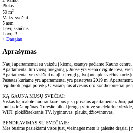
2
kamb.
Plotas
2
50 m
Maks. svečiai
5
asm.
Lovų skaičius
Lovų:
3
+ Daugiau
Aprašymas
Nauji apartamentai su vaizdu į kiemą, esantys pačiame Kauno centre. P
Apartamentai turi vieną miegamąjį. Juose yra viena dvigulė lova, viena
Apartamentai yra visiškai nauji ir įrengi galvojant apie svečius kurie 
Pastatas kuriame yra apartamentai yra pastatytas 2019 m. Apartamentuos
reguliuoti pagal poreikį. O vasarą Jus atvėsins oro kondicionieriai įr
KĄ GAUNA MŪSŲ SVEČIAI:
Viskas ką matote nuotraukose bus jūsų privatūs apartamentai. Jūsų pato
muilas ir šampūnas. Turėsite pilnai įrengtą virtuvę su elektrine viry
WIFI, plokščiaekranis TV, lygintuvas, plaukų džiovintuvas.
BENDRAVIMAS SU SVEČIAIS:
Mes busime pasiekiami visos jūsų viešnagės metu ir galėsite drąsiai į mu