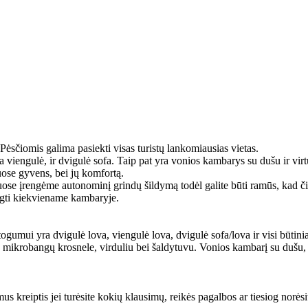
ėsčiomis galima pasiekti visas turistų lankomiausias vietas.
 viengulė, ir dvigulė sofa. Taip pat yra vonios kambarys su dušu ir virt
juose gyvens, bei jų komfortą.
e įrengėme autonominį grindų šildymą todėl galite būti ramūs, kad čia b
engti kiekviename kambaryje.
gumui yra dvigulė lova, viengulė lova, dvigulė sofa/lova ir visi būtinia
kle, mikrobangų krosnele, virduliu bei šaldytuvu. Vonios kambarį su du
s kreiptis jei turėsite kokių klausimų, reikės pagalbos ar tiesiog norėsi