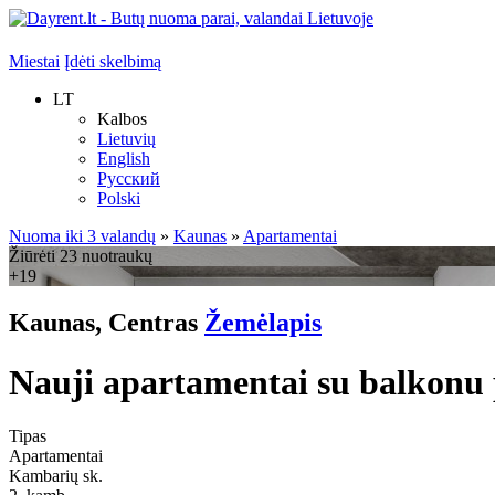
Miestai
Įdėti skelbimą
LT
Kalbos
Lietuvių
English
Русский
Polski
Nuoma iki 3 valandų
»
Kaunas
»
Apartamentai
Žiūrėti 23 nuotraukų
+19
Kaunas, Centras
Žemėlapis
Nauji apartamentai su balkonu p
Tipas
Apartamentai
Kambarių sk.