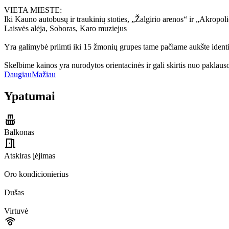
VIETA MIESTE:
Iki Kauno autobusų ir traukinių stoties, „Žalgirio arenos“ ir „Akrop
Laisvės alėja, Soboras, Karo muziejus
Yra galimybė priimti iki 15 žmonių grupes tame pačiame aukšte ident
Skelbime kainos yra nurodytos orientacinės ir gali skirtis nuo paklauso
Daugiau
Mažiau
Ypatumai
Balkonas
Atskiras įėjimas
Oro kondicionierius
Dušas
Virtuvė