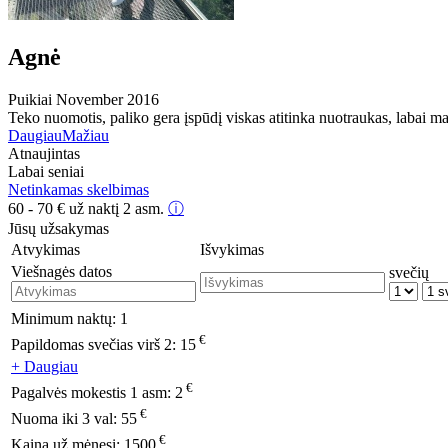
Agnė
Puikiai
November 2016
Teko nuomotis, paliko gera įspūdį viskas atitinka nuotraukas, labai m
Daugiau
Mažiau
Atnaujintas
Labai seniai
Netinkamas skelbimas
60 - 70
€
už naktį 2 asm.
ⓘ
Jūsų užsakymas
Atvykimas
Išvykimas
Viešnagės datos
svečių
Minimum naktų:
1
€
Papildomas svečias virš 2:
15
+ Daugiau
€
Pagalvės mokestis 1 asm:
2
€
Nuoma iki 3 val:
55
€
Kaina už mėnesį:
1500