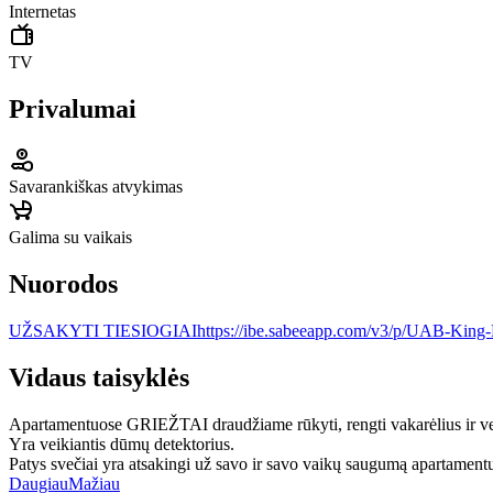
Internetas
TV
Privalumai
Savarankiškas atvykimas
Galima su vaikais
Nuorodos
UŽSAKYTI TIESIOGIAI
https://ibe.sabeeapp.com/v3/p/UAB-Kin
Vidaus taisyklės
Apartamentuose GRIEŽTAI draudžiame rūkyti, rengti vakarėlius ir ve
Yra veikiantis dūmų detektorius.
Patys svečiai yra atsakingi už savo ir savo vaikų saugumą apartamentuos
Daugiau
Mažiau