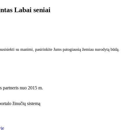
intas
Labai seniai
sisiekti su manimi, pasirinkite Jums patogiausią žemiau nurodytą būdą.
s partneris nuo 2015 m.
rtalo žinučių sistemą
yje