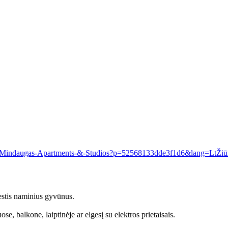
g-Mindaugas-Apartments-&-Studios?p=52568133dde3f1d6&lang=Lt
Žiū
stis naminius gyvūnus.
e, balkone, laiptinėje ar elgesį su elektros prietaisais.