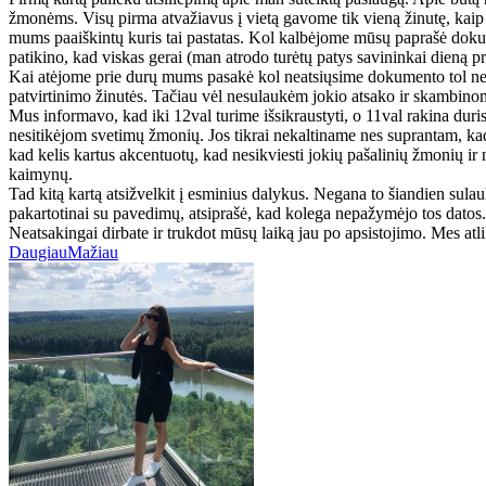
žmonėms. Visų pirma atvažiavus į vietą gavome tik vieną žinutę, kaip į
mums paaiškintų kuris tai pastatas. Kol kalbėjome mūsų paprašė dokume
patikino, kad viskas gerai (man atrodo turėtų patys savininkai dieną pr
Kai atėjome prie durų mums pasakė kol neatsiųsime dokumento tol neįl
patvirtinimo žinutės. Tačiau vėl nesulaukėm jokio atsako ir skambinom 
Mus informavo, kad iki 12val turime išsikraustyti, o 11val rakina dur
nesitikėjom svetimų žmonių. Jos tikrai nekaltiname nes suprantam, kad di
kad kelis kartus akcentuotų, kad nesikviesti jokių pašalinių žmonių ir 
kaimynų.
Tad kitą kartą atsižvelkit į esminius dalykus. Negana to šiandien su
pakartotinai su pavedimų, atsiprašė, kad kolega nepažymėjo tos datos.
Neatsakingai dirbate ir trukdot mūsų laiką jau po apsistojimo. Mes at
Daugiau
Mažiau