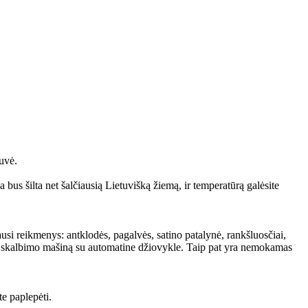
uvė.
us šilta net šalčiausią Lietuvišką žiemą, ir temperatūrą galėsite
usi reikmenys: antklodės, pagalvės, satino patalynė, rankšluosčiai,
šu, skalbimo mašiną su automatine džiovykle. Taip pat yra nemokamas
te paplepėti.