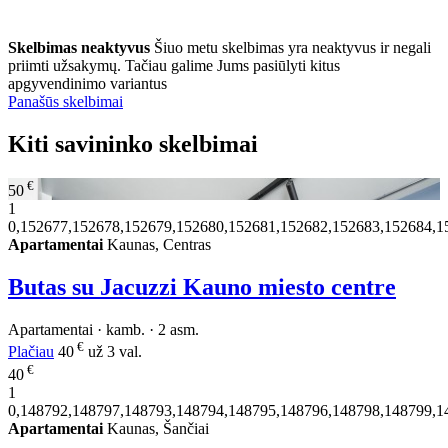
Skelbimas neaktyvus
Šiuo metu skelbimas yra neaktyvus ir negali
priimti užsakymų. Tačiau galime Jums pasiūlyti kitus
apgyvendinimo variantus
Panašūs skelbimai
Kiti savininko skelbimai
€
50
1
0,152677,152678,152679,152680,152681,152682,152683,152684,1
Apartamentai
Kaunas, Centras
Butas su Jacuzzi Kauno miesto centre
Apartamentai · kamb. · 2 asm.
€
Plačiau
40
už 3 val.
€
40
1
0,148792,148797,148793,148794,148795,148796,148798,148799,1
Apartamentai
Kaunas, Šančiai