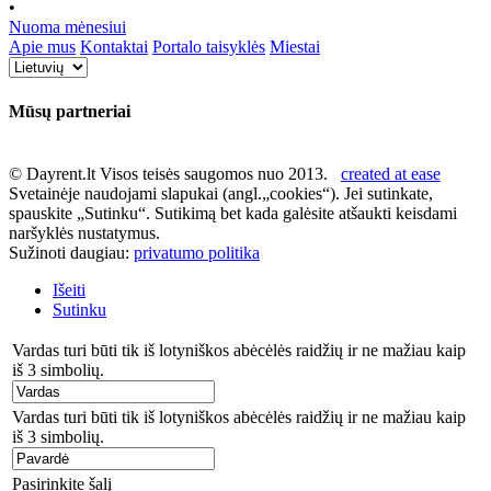
•
Nuoma mėnesiui
Apie mus
Kontaktai
Portalo taisyklės
Miestai
Mūsų partneriai
© Dayrent.lt Visos teisės saugomos nuo 2013.
created at ease
Svetainėje naudojami slapukai (angl.„cookies“). Jei sutinkate,
spauskite „Sutinku“. Sutikimą bet kada galėsite atšaukti keisdami
naršyklės nustatymus.
Sužinoti daugiau:
privatumo politika
Išeiti
Sutinku
Vardas turi būti tik iš lotyniškos abėcėlės raidžių ir ne mažiau kaip
iš 3 simbolių.
Vardas turi būti tik iš lotyniškos abėcėlės raidžių ir ne mažiau kaip
iš 3 simbolių.
Pasirinkite šalį