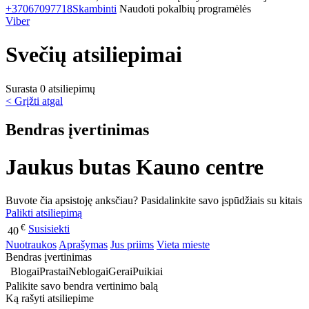
+37067097718
Skambinti
Naudoti pokalbių programėlės
Viber
Svečių atsiliepimai
Surasta 0 atsiliepimų
< Grįžti atgal
Bendras įvertinimas
Jaukus butas Kauno centre
Buvote čia apsistoję anksčiau? Pasidalinkite savo įspūdžiais su kitais
Palikti atsiliepimą
€
Susisiekti
40
Nuotraukos
Aprašymas
Jus priims
Vieta mieste
Bendras įvertinimas
Blogai
Prastai
Neblogai
Gerai
Puikiai
Palikite savo bendra vertinimo balą
Ką rašyti atsiliepime