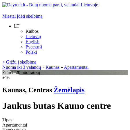
Miestai
Įdėti skelbimą
LT
Kalbos
Lietuvių
English
Русский
Polski
< Grįžti į skelbimą
Nuoma iki 3 valandų
»
Kaunas
»
Apartamentai
Žiūrėti 20 nuotraukų
+16
Kaunas, Centras
Žemėlapis
Jaukus butas Kauno centre
Tipas
Apartamentai