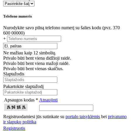
Telefono numeris
Nurodykite savo pilną telefono numerį su šalies kodu (pvz. 370
600 00000)
+
Ne mažiau kaip 12 simbolių.
Privalo būti bent viena didžioji raidė.
Privalo būti bent viena mažoji raidė.
Privalo būti bent vienas skaičius.
Slaptažodis
Pakartokite slaptažodį
Apsaugos kodas *
Atnaujinti
Registruodamiesi jūs sutinkate su
portalo taisyklėmis
bei
privatumo
ir slapukų politika
Registruotis