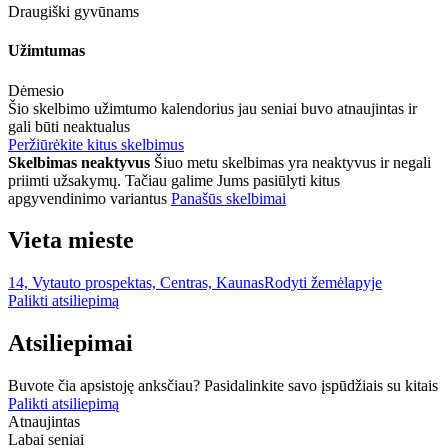
Draugiški gyvūnams
Užimtumas
Dėmesio
Šio skelbimo užimtumo kalendorius jau seniai buvo atnaujintas ir
gali būti neaktualus
Peržiūrėkite kitus skelbimus
Skelbimas neaktyvus
Šiuo metu skelbimas yra neaktyvus ir negali
priimti užsakymų. Tačiau galime Jums pasiūlyti kitus
apgyvendinimo variantus
Panašūs skelbimai
Vieta mieste
14, Vytauto prospektas, Centras, Kaunas
Rodyti žemėlapyje
Palikti atsiliepimą
Atsiliepimai
Buvote čia apsistoję anksčiau? Pasidalinkite savo įspūdžiais su kitais
Palikti atsiliepimą
Atnaujintas
Labai seniai