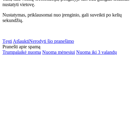
nustatyti vietovę.
Nustatymas, priklausomai nuo įrenginio, gali suveikti po kelių
sekundžių.
Tęsti
Atšaukti
Nerodyti šio pranešimo
Pranešti apie spamą
Trumpalaikė nuoma
Nuoma mėnesiui
Nuoma iki 3 valandų