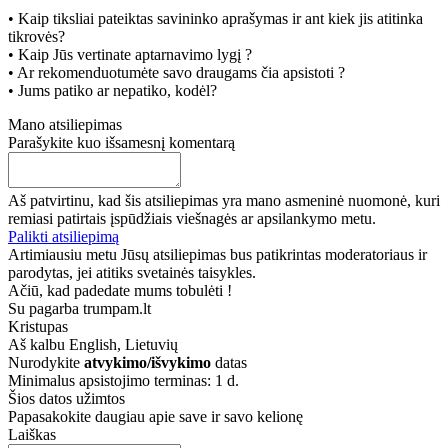
• Kaip tiksliai pateiktas savininko aprašymas ir ant kiek jis atitinka
tikrovės?
• Kaip Jūs vertinate aptarnavimo lygį ?
• Ar rekomenduotumėte savo draugams čia apsistoti ?
• Jums patiko ar nepatiko, kodėl?
Mano atsiliepimas
Parašykite kuo išsamesnį komentarą
Aš patvirtinu, kad šis atsiliepimas yra mano asmeninė nuomonė, kuri
remiasi patirtais įspūdžiais viešnagės ar apsilankymo metu.
Palikti atsiliepimą
Artimiausiu metu Jūsų atsiliepimas bus patikrintas moderatoriaus ir
parodytas, jei atitiks svetainės taisykles.
Ačiū, kad padedate mums tobulėti !
Su pagarba trumpam.lt
Kristupas
Aš kalbu
English, Lietuvių
Nurodykite
atvykimo/išvykimo
datas
Minimalus apsistojimo terminas: 1 d.
Šios datos užimtos
Papasakokite daugiau apie save ir savo kelionę
Laiškas