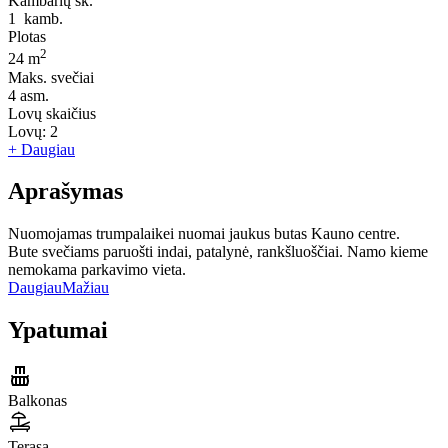
Kambarių sk.
1
kamb.
Plotas
2
24 m
Maks. svečiai
4
asm.
Lovų skaičius
Lovų:
2
+ Daugiau
Aprašymas
Nuomojamas trumpalaikei nuomai jaukus butas Kauno centre.
Bute svečiams paruošti indai, patalynė, rankšluoščiai. Namo kieme
nemokama parkavimo vieta.
Daugiau
Mažiau
Ypatumai
Balkonas
Terasa