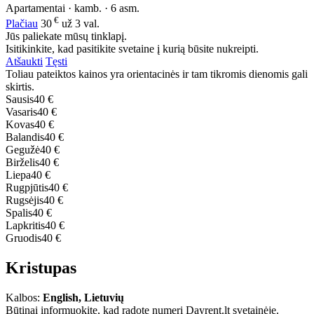
Apartamentai · kamb. · 6 asm.
€
Plačiau
30
už 3 val.
Jūs paliekate mūsų tinklapį.
Isitikinkite, kad pasitikite svetaine į kurią būsite nukreipti.
Atšaukti
Tęsti
Toliau pateiktos kainos yra orientacinės ir tam tikromis dienomis gali
skirtis.
Sausis
40 €
Vasaris
40 €
Kovas
40 €
Balandis
40 €
Gegužė
40 €
Birželis
40 €
Liepa
40 €
Rugpjūtis
40 €
Rugsėjis
40 €
Spalis
40 €
Lapkritis
40 €
Gruodis
40 €
Kristupas
Kalbos:
English, Lietuvių
Būtinai informuokite, kad radote numerį Dayrent.lt svetainėje.