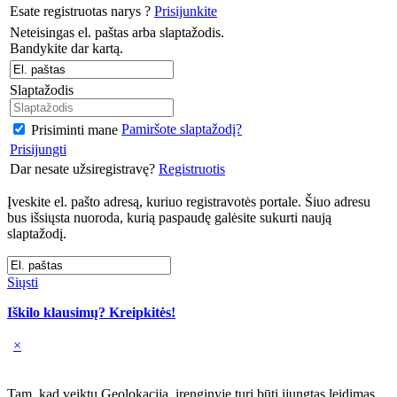
Esate registruotas narys ?
Prisijunkite
Neteisingas el. paštas arba slaptažodis.
Bandykite dar kartą.
Slaptažodis
Pamiršote slaptažodį?
Prisiminti mane
Prisijungti
Dar nesate užsiregistravę?
Registruotis
Įveskite el. pašto adresą, kuriuo registravotės portale. Šiuo adresu
bus išsiųsta nuoroda, kurią paspaudę galėsite sukurti naują
slaptažodį.
Siųsti
Iškilo klausimų? Kreipkitės!
×
Tam, kad veiktų Geolokacija, įrenginyje turi būti įjungtas leidimas