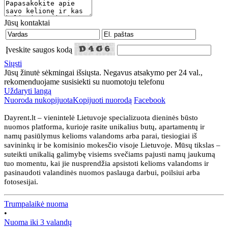
Jūsų kontaktai
Įveskite saugos kodą
Siųsti
Jūsų žinutė sėkmingai išsiųsta. Negavus atsakymo per 24 val.,
rekomenduojame susisiekti su nuomotoju telefonu
Uždaryti langą
Nuoroda nukopijuota
Kopijuoti nuorodą
Facebook
Dayrent.lt – vienintelė Lietuvoje specializuota dieninės būsto
nuomos platforma, kurioje rasite unikalius butų, apartamentų ir
namų pasiūlymus kelioms valandoms arba parai, tiesiogiai iš
savininkų ir be komisinio mokesčio visoje Lietuvoje. Mūsų tikslas –
suteikti unikalią galimybę visiems svečiams pajusti namų jaukumą
tuo momentu, kai jie nusprendžia apsistoti kelioms valandoms ir
pasinaudoti valandinės nuomos paslauga darbui, poilsiui arba
fotosesijai.
Trumpalaikė nuoma
•
Nuoma iki 3 valandų