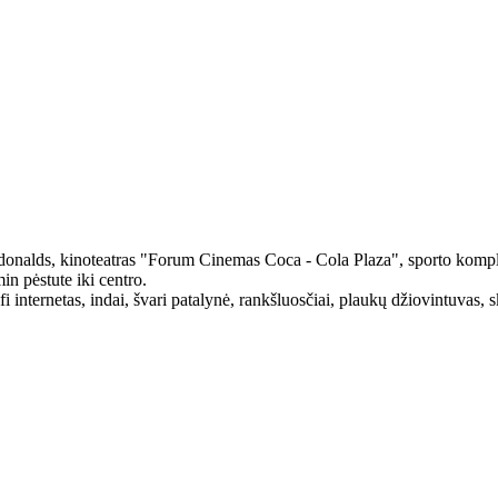
onalds, kinoteatras "Forum Cinemas Coca - Cola Plaza", sporto kompl
in pėstute iki centro.
i internetas, indai, švari patalynė, rankšluosčiai, plaukų džiovintuvas, s