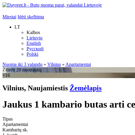
Miestai
Įdėti skelbimą
LT
Kalbos
Lietuvių
English
Русский
Polski
Nuoma iki 3 valandų
»
Vilnius
»
Apartamentai
Žiūrėti 20 nuotraukų
+16
Vilnius, Naujamiestis
Žemėlapis
Jaukus 1 kambario butas arti ce
Tipas
Apartamentai
Kambarių sk.