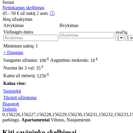
Seniai
Netinkamas skelbimas
45 - 50
€
už naktį 2 asm.
ⓘ
Jūsų užsakymas
Atvykimas
Išvykimas
Viešnagės datos
svečių
Minimum naktų:
1
+ Daugiau
€
€
Saugumo užstatas:
100
Augintinio mokestis:
10
€
Nuoma iki 3 val:
35
€
Kaina už mėnesį:
1250
Kaina viso:
Susisiekti
Tikrinti užimtumą
Išsaugoti
Dalintis
0,156226,156227,156228,156229,156230,156231,156232,156233,1
parkingu.
Apartamentai
Vilnius, Naujamiestis
Kiti savininko skelbimai