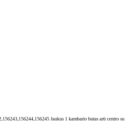
2,156243,156244,156245
Jaukus 1 kambario butas arti centro su