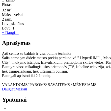
1
kamb.
Plotas
2
32 m
Maks. svečiai
2
asm.
Lovų skaičius
Lovų:
1
+ Daugiau
Aprašymas
Arti centro su baldais ir visa buitine technika
Šalia namo yra didelė maisto prekių parduotuvė " HyperRIMI" , Macd
City", mokymo įstaigos, laisvalaikiui ir pramogoms skirtos vietos, 10m
Bute yra visos reikalingiausios priemonės (TV, kabelinė televizija, wi-f
tiek trumpalaikiam, tiek ilgesniam poilsiui.
​Bute gali apsistoti iki 2 žmonių.
VALANDOMS/ PAROMS/ SAVAITĖMS / MĖNESIAMS.
Daugiau
Mažiau
Ypatumai