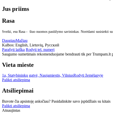
Jus priims
Rasa
Sveiki, esu Rasa - šiuo nuomos pasiūlymo savininkas. Norėdami susisiekti su
Daugiau
Mažiau
Kalbos:
English, Lietuvių, Русский
Parašyti laišką
Rodyti tel. numerį
Saugumo sumetimais rekomenduojame bendrauti tik per Trumpam.lt po
Vieta mieste
1a, Statybininkų gatvė, Naujamiestis, Vilnius
Rodyti žemėlapyje
Palikti atsiliepimą
Atsiliepimai
Buvote čia apsistoję anksčiau? Pasidalinkite savo įspūdžiais su kitais
Palikti atsiliepimą
Atnaujintas