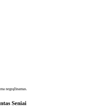
iama negrąžinamas.
intas
Seniai