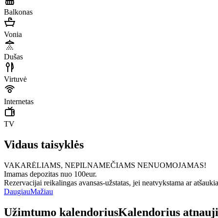
Balkonas
Vonia
Dušas
Virtuvė
Internetas
TV
Vidaus taisyklės
VAKARĖLIAMS, NEPILNAMEČIAMS NENUOMOJAMAS!
Imamas depozitas nuo 100eur.
Rezervacijai reikalingas avansas-užstatas, jei neatvykstama ar atšauk
Daugiau
Mažiau
Užimtumo kalendorius
Kalendorius atnauj