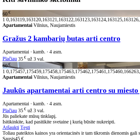
€
60
1
0,163119,163120,163121,163122,163123,163124,163125,163126
Apartamentai
Vilnius, Naujamiestis
Gražus 2 kambarių butas arti centro
Apartamentai · kamb. · 4 asm.
€
Plačiau
35
už 3 val.
€
60
1
0,175457,175459,175458,175463,175462,175461,175460,166263
Apartamentai
Vilnius, Naujamiestis
Jaukūs apartamentai arti centro su miest
Apartamentai · kamb. · 4 asm.
€
Plačiau
35
už 3 val.
Jūs paliekate mūsų tinklapį.
Isitikinkite, kad pasitikite svetaine į kurią būsite nukreipti.
Atšaukti
Tęsti
Toliau pateiktos kainos yra orientacinės ir tam tikromis dienomis gali sk
Sausis
45 €