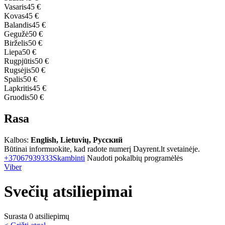
Vasaris
45 €
Kovas
45 €
Balandis
45 €
Gegužė
50 €
Birželis
50 €
Liepa
50 €
Rugpjūtis
50 €
Rugsėjis
50 €
Spalis
50 €
Lapkritis
45 €
Gruodis
50 €
Rasa
Kalbos:
English, Lietuvių, Русский
Būtinai informuokite, kad radote numerį Dayrent.lt svetainėje.
+37067939333
Skambinti
Naudoti pokalbių programėlės
Viber
Svečių atsiliepimai
Surasta 0 atsiliepimų