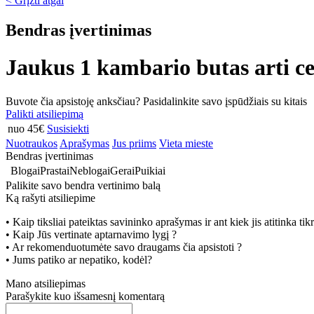
< Grįžti atgal
Bendras įvertinimas
Jaukus 1 kambario butas arti ce
Buvote čia apsistoję anksčiau? Pasidalinkite savo įspūdžiais su kitais
Palikti atsiliepimą
nuo 45€
Susisiekti
Nuotraukos
Aprašymas
Jus priims
Vieta mieste
Bendras įvertinimas
Blogai
Prastai
Neblogai
Gerai
Puikiai
Palikite savo bendra vertinimo balą
Ką rašyti atsiliepime
• Kaip tiksliai pateiktas savininko aprašymas ir ant kiek jis atitinka ti
• Kaip Jūs vertinate aptarnavimo lygį ?
• Ar rekomenduotumėte savo draugams čia apsistoti ?
• Jums patiko ar nepatiko, kodėl?
Mano atsiliepimas
Parašykite kuo išsamesnį komentarą