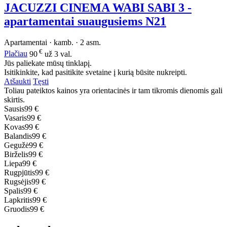
JACUZZI CINEMA WABI SABI 3 -
apartamentai suaugusiems N21
Apartamentai · kamb. · 2 asm.
€
Plačiau
90
už 3 val.
Jūs paliekate mūsų tinklapį.
Isitikinkite, kad pasitikite svetaine į kurią būsite nukreipti.
Atšaukti
Tęsti
Toliau pateiktos kainos yra orientacinės ir tam tikromis dienomis gali
skirtis.
Sausis
99 €
Vasaris
99 €
Kovas
99 €
Balandis
99 €
Gegužė
99 €
Birželis
99 €
Liepa
99 €
Rugpjūtis
99 €
Rugsėjis
99 €
Spalis
99 €
Lapkritis
99 €
Gruodis
99 €