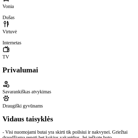
Vonia
Dušas
Virtuvė
Internetas
TV
Privalumai
Savarankiškas atvykimas
Draugiški gyvūnams
Vidaus taisyklės
- Visi nuomojami butai yra skirti tik poilsiui ir nakvynei. Griežtai
draudžiama rengti bet kokius vakarėlius. Jei ieškote buto