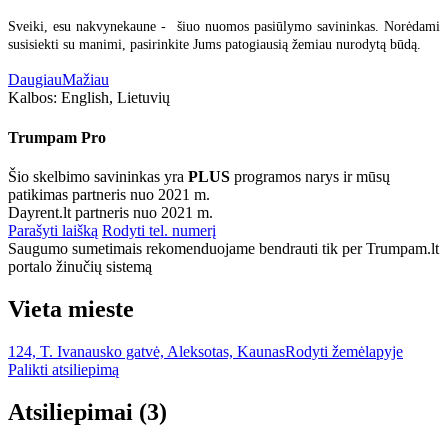
Sveiki, esu nakvynekaune - šiuo nuomos pasiūlymo savininkas. Norėdami
susisiekti su manimi, pasirinkite Jums patogiausią žemiau nurodytą būdą.
Daugiau
Mažiau
Kalbos:
English, Lietuvių
Trumpam Pro
Šio skelbimo savininkas yra
PLUS
programos narys ir mūsų
patikimas partneris nuo 2021 m.
Dayrent.lt partneris nuo 2021 m.
Parašyti laišką
Rodyti tel. numerį
Saugumo sumetimais rekomenduojame bendrauti tik per Trumpam.lt
portalo žinučių sistemą
Vieta mieste
124, T. Ivanausko gatvė, Aleksotas, Kaunas
Rodyti žemėlapyje
Palikti atsiliepimą
Atsiliepimai
(3)