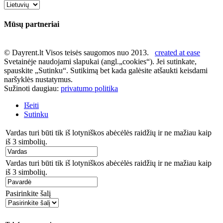
Mūsų partneriai
© Dayrent.lt Visos teisės saugomos nuo 2013.
created at ease
Svetainėje naudojami slapukai (angl.„cookies“). Jei sutinkate,
spauskite „Sutinku“. Sutikimą bet kada galėsite atšaukti keisdami
naršyklės nustatymus.
Sužinoti daugiau:
privatumo politika
Išeiti
Sutinku
Vardas turi būti tik iš lotyniškos abėcėlės raidžių ir ne mažiau kaip
iš 3 simbolių.
Vardas turi būti tik iš lotyniškos abėcėlės raidžių ir ne mažiau kaip
iš 3 simbolių.
Pasirinkite šalį