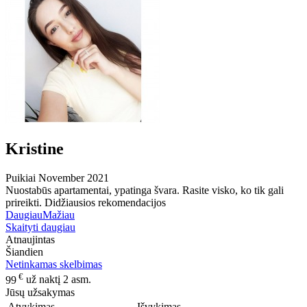
Kristine
Puikiai
November 2021
Nuostabūs apartamentai, ypatinga švara. Rasite visko, ko tik gali
prireikti. Didžiausios rekomendacijos
Daugiau
Mažiau
Skaityti daugiau
Atnaujintas
Šiandien
Netinkamas skelbimas
€
99
už naktį 2 asm.
Jūsų užsakymas
Atvykimas
Išvykimas