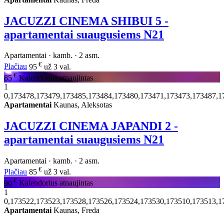
JACUZZI CINEMA SHIBUI 5 -
apartamentai suaugusiems N21
Apartamentai · kamb. · 2 asm.
€
Plačiau
95
už 3 val.
€
85
Kalendorius atnaujintas
1
0,173478,173479,173485,173484,173480,173471,173473,173487,1
Apartamentai
Kaunas, Aleksotas
JACUZZI CINEMA JAPANDI 2 -
apartamentai suaugusiems N21
Apartamentai · kamb. · 2 asm.
€
Plačiau
85
už 3 val.
€
90
Kalendorius atnaujintas
1
0,173522,173523,173528,173526,173524,173530,173510,173513,1
Apartamentai
Kaunas, Freda