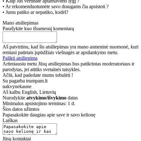
• Kaip Jūs vertinate aptarnavimo lygį ?
• Ar rekomenduotumėte savo draugams čia apsistoti ?
• Jums patiko ar nepatiko, kodėl?
Mano atsiliepimas
Parašykite kuo išsamesnį komentarą
Aš patvirtinu, kad šis atsiliepimas yra mano asmeninė nuomonė, kuri
remiasi patirtais įspūdžiais viešnagės ar apsilankymo metu.
Palikti atsiliepimą
Artimiausiu metu Jūsų atsiliepimas bus patikrintas moderatoriaus ir
parodytas, jei atitiks svetainės taisykles.
Ačiū, kad padedate mums tobulėti !
Su pagarba trumpam.lt
nakvynekaune
Aš kalbu
English, Lietuvių
Nurodykite
atvykimo/išvykimo
datas
Minimalus apsistojimo terminas: 1 d.
Šios datos užimtos
Papasakokite daugiau apie save ir savo kelionę
Laiškas
Jūsų kontaktai