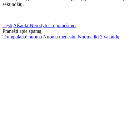
sekundžių.
Tęsti
Atšaukti
Nerodyti šio pranešimo
Pranešti apie spamą
Trumpalaikė nuoma
Nuoma mėnesiui
Nuoma iki 3 valandų