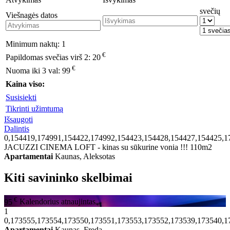
svečių
Viešnagės datos
Minimum naktų:
1
€
Papildomas svečias virš 2:
20
€
Nuoma iki 3 val:
99
Kaina viso:
Susisiekti
Tikrinti užimtumą
Išsaugoti
Dalintis
0,154419,174991,154422,174992,154423,154428,154427,154425,1
JACUZZI CINEMA LOFT - kinas su sūkurine vonia !!! 110m2
Apartamentai
Kaunas, Aleksotas
Kiti savininko skelbimai
€
95
Kalendorius atnaujintas
1
0,173555,173554,173550,173551,173553,173552,173539,173540,1
Apartamentai
Kaunas, Freda