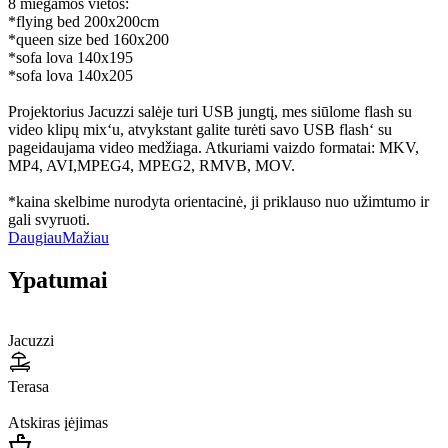
8 miegamos vietos:
*flying bed 200x200cm
*queen size bed 160x200
*sofa lova 140x195
*sofa lova 140x205
Projektorius Jacuzzi salėje turi USB jungtį, mes siūlome flash su
video klipų mix‘u, atvykstant galite turėti savo USB flash‘ su
pageidaujama video medžiaga. Atkuriami vaizdo formatai: MKV,
MP4, AVI,MPEG4, MPEG2, RMVB, MOV.
*kaina skelbime nurodyta orientacinė, ji priklauso nuo užimtumo ir
gali svyruoti.
Daugiau
Mažiau
Ypatumai
Jacuzzi
Terasa
Atskiras įėjimas