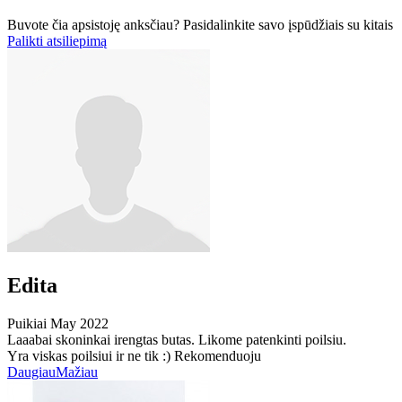
Buvote čia apsistoję anksčiau? Pasidalinkite savo įspūdžiais su kitais
Palikti atsiliepimą
Edita
Puikiai
May 2022
Laaabai skoninkai irengtas butas. Likome patenkinti poilsiu.
Yra viskas poilsiui ir ne tik :) Rekomenduoju
Daugiau
Mažiau