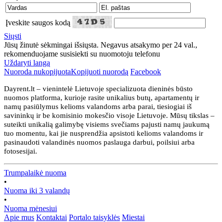
Įveskite saugos kodą
Siųsti
Jūsų žinutė sėkmingai išsiųsta. Negavus atsakymo per 24 val.,
rekomenduojame susisiekti su nuomotoju telefonu
Uždaryti langą
Nuoroda nukopijuota
Kopijuoti nuorodą
Facebook
Dayrent.lt – vienintelė Lietuvoje specializuota dieninės būsto
nuomos platforma, kurioje rasite unikalius butų, apartamentų ir
namų pasiūlymus kelioms valandoms arba parai, tiesiogiai iš
savininkų ir be komisinio mokesčio visoje Lietuvoje. Mūsų tikslas –
suteikti unikalią galimybę visiems svečiams pajusti namų jaukumą
tuo momentu, kai jie nusprendžia apsistoti kelioms valandoms ir
pasinaudoti valandinės nuomos paslauga darbui, poilsiui arba
fotosesijai.
Trumpalaikė nuoma
•
Nuoma iki 3 valandų
•
Nuoma mėnesiui
Apie mus
Kontaktai
Portalo taisyklės
Miestai