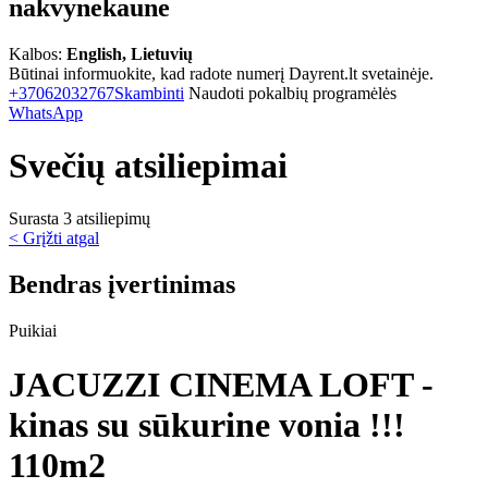
nakvynekaune
Kalbos:
English, Lietuvių
Būtinai informuokite, kad radote numerį Dayrent.lt svetainėje.
+37062032767
Skambinti
Naudoti pokalbių programėlės
WhatsApp
Svečių atsiliepimai
Surasta 3 atsiliepimų
< Grįžti atgal
Bendras įvertinimas
Puikiai
JACUZZI CINEMA LOFT -
kinas su sūkurine vonia !!!
110m2