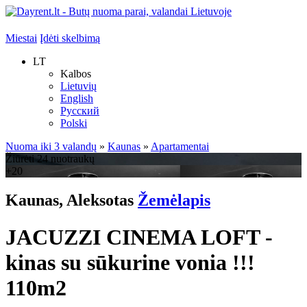
Miestai
Įdėti skelbimą
LT
Kalbos
Lietuvių
English
Русский
Polski
Nuoma iki 3 valandų
»
Kaunas
»
Apartamentai
Žiūrėti 24 nuotraukų
+20
Kaunas, Aleksotas
Žemėlapis
JACUZZI CINEMA LOFT -
kinas su sūkurine vonia !!!
110m2