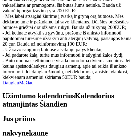
vakarėliams ar pramogoms, šis butas Jums netinka. Bauda už
vakarėlių organizavimą yra 200 EUR;
- Mes labai atsargiai žiūrime į tvarką ir gryną orą butuose. Mes
deklaruojame ir pažadame tai savo klientams. Dėl šios priežasties
butuose griežtai draudžiama rūkyti. Bauda už rūkymą 200EUR;
- Jei ketinate atvykti su gyvūnu, prašome iš anksto informuoti,
papildomai turėsime užsakyti anti alerginį valymą, paslaugos kaina
20 eur. Bauda už neinformavimą 100 EUR;
- Už savo saugumą butuose atsakingi patys klientai;
- Jei padarote žalą, turite mus informuoti ir atlyginti žalos dydį.
- Buto nuoma skelbimuose visada nurodoma dviem asmenims. Jei
ketina apsistoti/lankytis daugiau asmenų, apie tai reikia iš anksto
informuoti. Jei daugiau žmonių, nei deklaruota, apsistoja/lankosi,
kiekvienam asmeniui skiriama 50EUR bauda;
Daugiau
Mažiau
Užimtumo kalendorius
Kalendorius
atnaujintas
Šiandien
Jus priims
nakvynekaune