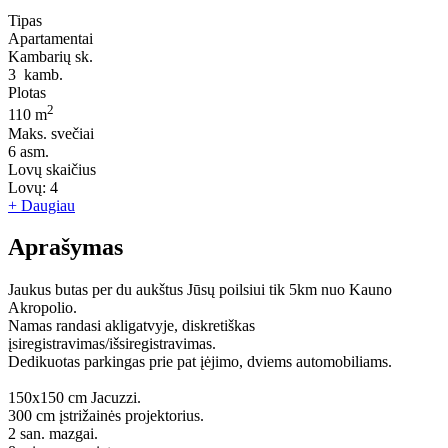
Tipas
Apartamentai
Kambarių sk.
3
kamb.
Plotas
2
110 m
Maks. svečiai
6
asm.
Lovų skaičius
Lovų:
4
+ Daugiau
Aprašymas
Jaukus butas per du aukštus Jūsų poilsiui tik 5km nuo Kauno
Akropolio.
Namas randasi akligatvyje, diskretiškas
įsiregistravimas/išsiregistravimas.
Dedikuotas parkingas prie pat įėjimo, dviems automobiliams.
150x150 cm Jacuzzi.
300 cm įstrižainės projektorius.
2 san. mazgai.