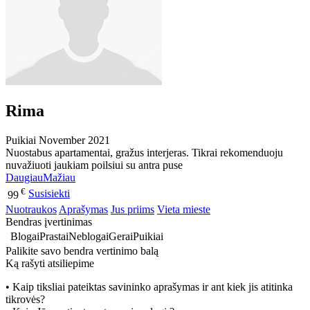
Rima
Puikiai
November 2021
Nuostabus apartamentai, gražus interjeras. Tikrai rekomenduoju
nuvažiuoti jaukiam poilsiui su antra puse
Daugiau
Mažiau
€
Susisiekti
99
Nuotraukos
Aprašymas
Jus priims
Vieta mieste
Bendras įvertinimas
Blogai
Prastai
Neblogai
Gerai
Puikiai
Palikite savo bendra vertinimo balą
Ką rašyti atsiliepime
• Kaip tiksliai pateiktas savininko aprašymas ir ant kiek jis atitinka
tikrovės?