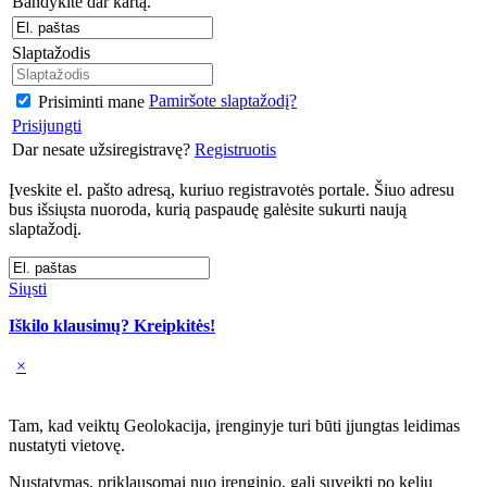
Bandykite dar kartą.
Slaptažodis
Pamiršote slaptažodį?
Prisiminti mane
Prisijungti
Dar nesate užsiregistravę?
Registruotis
Įveskite el. pašto adresą, kuriuo registravotės portale. Šiuo adresu
bus išsiųsta nuoroda, kurią paspaudę galėsite sukurti naują
slaptažodį.
Siųsti
Iškilo klausimų? Kreipkitės!
×
Tam, kad veiktų Geolokacija, įrenginyje turi būti įjungtas leidimas
nustatyti vietovę.
Nustatymas, priklausomai nuo įrenginio, gali suveikti po kelių