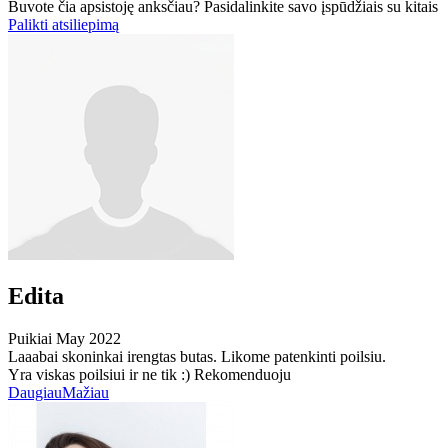
Buvote čia apsistoję anksčiau? Pasidalinkite savo įspūdžiais su kitais
Palikti atsiliepimą
Edita
Puikiai
May 2022
Laaabai skoninkai irengtas butas. Likome patenkinti poilsiu.
Yra viskas poilsiui ir ne tik :) Rekomenduoju
Daugiau
Mažiau