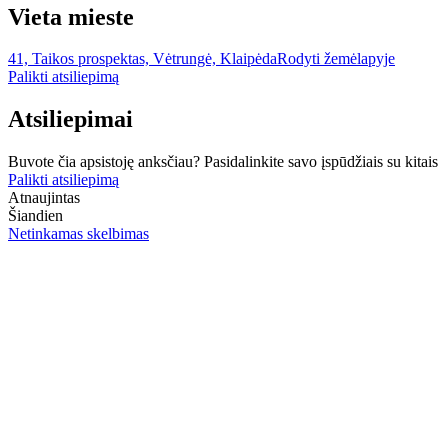
Vieta mieste
41, Taikos prospektas, Vėtrungė, Klaipėda
Rodyti žemėlapyje
Palikti atsiliepimą
Atsiliepimai
Buvote čia apsistoję anksčiau? Pasidalinkite savo įspūdžiais su kitais
Palikti atsiliepimą
Atnaujintas
Šiandien
Netinkamas skelbimas