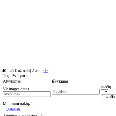
40 - 45
€
už naktį 2 asm.
ⓘ
Jūsų užsakymas
Atvykimas
Išvykimas
svečių
Viešnagės datos
Minimum naktų:
1
+ Daugiau
€