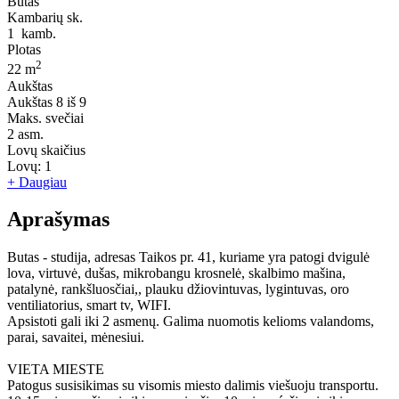
Butas
Kambarių sk.
1
kamb.
Plotas
2
22 m
Aukštas
Aukštas
8 iš 9
Maks. svečiai
2
asm.
Lovų skaičius
Lovų:
1
+ Daugiau
Aprašymas
Butas - studija, adresas Taikos pr. 41, kuriame yra patogi dvigulė
lova, virtuvė, dušas, mikrobangu krosnelė, skalbimo mašina,
patalynė, rankšluosčiai,, plauku džiovintuvas, lygintuvas, oro
ventiliatorius, smart tv, WIFI.
Apsistoti gali iki 2 asmenų. Galima nuomotis kelioms valandoms,
parai, savaitei, mėnesiui.
VIETA MIESTE
Patogus susisikimas su visomis miesto dalimis viešuoju transportu.