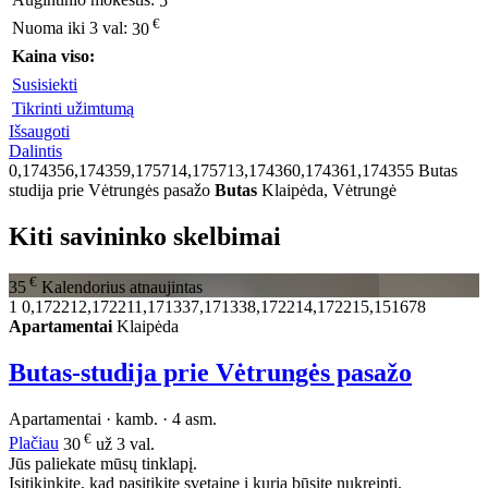
Augintinio mokestis:
5
€
Nuoma iki 3 val:
30
Kaina viso:
Susisiekti
Tikrinti užimtumą
Išsaugoti
Dalintis
0,174356,174359,175714,175713,174360,174361,174355
Butas
studija prie Vėtrungės pasažo
Butas
Klaipėda, Vėtrungė
Kiti savininko skelbimai
€
35
Kalendorius atnaujintas
1
0,172212,172211,171337,171338,172214,172215,151678
Apartamentai
Klaipėda
Butas-studija prie Vėtrungės pasažo
Apartamentai · kamb. · 4 asm.
€
Plačiau
30
už 3 val.
Jūs paliekate mūsų tinklapį.
Isitikinkite, kad pasitikite svetaine į kurią būsite nukreipti.