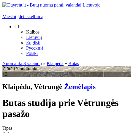
Miestai
Įdėti skelbimą
LT
Kalbos
Lietuvių
English
Русский
Polski
Nuoma iki 3 valandų
»
Klaipėda
»
Butas
Žiūrėti 7 nuotraukų
+3
Klaipėda, Vėtrungė
Žemėlapis
Butas studija prie Vėtrungės
pasažo
Tipas