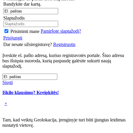
Bandykite dar kartą.
Slaptažodis
Pamiršote slaptažodį?
Prisiminti mane
Prisijungti
Dar nesate užsiregistravę?
Registruotis
Įveskite el. pašto adresą, kuriuo registravotės portale. Šiuo adresu
bus išsiųsta nuoroda, kurią paspaudę galėsite sukurti naują
slaptažodį.
Siųsti
Iškilo klausimų? Kreipkitės!
×
Tam, kad veiktų Geolokacija, įrenginyje turi būti įjungtas leidimas
nustatyti vietovę.