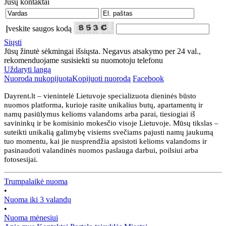
Jūsų kontaktai
Įveskite saugos kodą
Siųsti
Jūsų žinutė sėkmingai išsiųsta. Negavus atsakymo per 24 val.,
rekomenduojame susisiekti su nuomotoju telefonu
Uždaryti langą
Nuoroda nukopijuota
Kopijuoti nuorodą
Facebook
Dayrent.lt – vienintelė Lietuvoje specializuota dieninės būsto
nuomos platforma, kurioje rasite unikalius butų, apartamentų ir
namų pasiūlymus kelioms valandoms arba parai, tiesiogiai iš
savininkų ir be komisinio mokesčio visoje Lietuvoje. Mūsų tikslas –
suteikti unikalią galimybę visiems svečiams pajusti namų jaukumą
tuo momentu, kai jie nusprendžia apsistoti kelioms valandoms ir
pasinaudoti valandinės nuomos paslauga darbui, poilsiui arba
fotosesijai.
Trumpalaikė nuoma
•
Nuoma iki 3 valandų
•
Nuoma mėnesiui