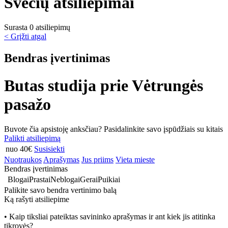
Svečių atsiliepimai
Surasta 0 atsiliepimų
< Grįžti atgal
Bendras įvertinimas
Butas studija prie Vėtrungės
pasažo
Buvote čia apsistoję anksčiau? Pasidalinkite savo įspūdžiais su kitais
Palikti atsiliepimą
nuo 40€
Susisiekti
Nuotraukos
Aprašymas
Jus priims
Vieta mieste
Bendras įvertinimas
Blogai
Prastai
Neblogai
Gerai
Puikiai
Palikite savo bendra vertinimo balą
Ką rašyti atsiliepime
• Kaip tiksliai pateiktas savininko aprašymas ir ant kiek jis atitinka
tikrovės?