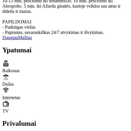
10-15 min. pesčiomis iki senamiesčio. 10 min. pésčiomis iki
Akropolio. 5 min. iki Ažuolu giraitės, kurioje veiklos sau atras ir
didelis ir mażas.
PAPILDOMAI
- Parkingas viešas
- Paprastas, savarankiškas 24/7 atvykimas ir išvykimas.
Daugiau
Mažiau
Ypatumai
Balkonas
Dušas
Internetas
TV
Privalumai