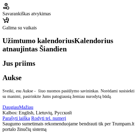
Savarankiškas atvykimas
Galima su vaikais
Užimtumo kalendorius
Kalendorius
atnaujintas
Šiandien
Jus priims
Aukse
Sveiki, esu Aukse - šiuo nuomos pasiūlymo savininkas. Norėdami susisiekti
su manimi, pasirinkite Jums patogiausią žemiau nurodytą būdą.
Daugiau
Mažiau
Kalbos:
English, Lietuvių, Русский
Parašyti laišką
Rodyti tel. numerį
Saugumo sumetimais rekomenduojame bendrauti tik per Trumpam.lt
portalo žinučių sistemą