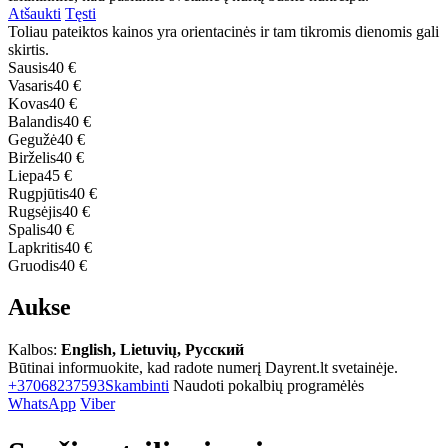
Atšaukti
Tęsti
Toliau pateiktos kainos yra orientacinės ir tam tikromis dienomis gali
skirtis.
Sausis
40 €
Vasaris
40 €
Kovas
40 €
Balandis
40 €
Gegužė
40 €
Birželis
40 €
Liepa
45 €
Rugpjūtis
40 €
Rugsėjis
40 €
Spalis
40 €
Lapkritis
40 €
Gruodis
40 €
Aukse
Kalbos:
English, Lietuvių, Русский
Būtinai informuokite, kad radote numerį Dayrent.lt svetainėje.
+37068237593
Skambinti
Naudoti pokalbių programėlės
WhatsApp
Viber