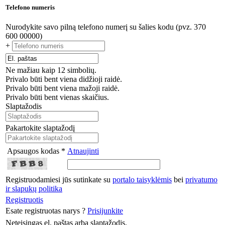
Telefono numeris
Nurodykite savo pilną telefono numerį su šalies kodu (pvz. 370
600 00000)
+
Ne mažiau kaip 12 simbolių.
Privalo būti bent viena didžioji raidė.
Privalo būti bent viena mažoji raidė.
Privalo būti bent vienas skaičius.
Slaptažodis
Pakartokite slaptažodį
Apsaugos kodas *
Atnaujinti
Registruodamiesi jūs sutinkate su
portalo taisyklėmis
bei
privatumo
ir slapukų politika
Registruotis
Esate registruotas narys ?
Prisijunkite
Neteisingas el. paštas arba slaptažodis.