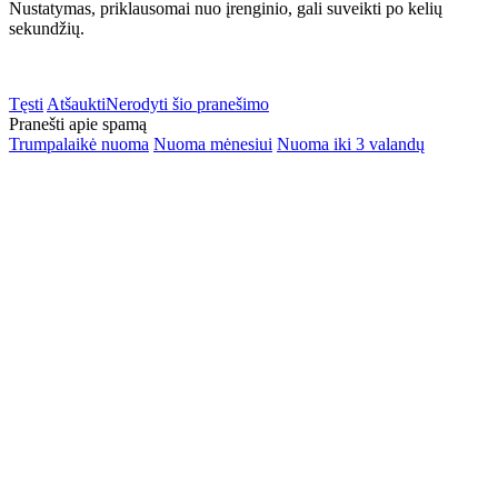
Nustatymas, priklausomai nuo įrenginio, gali suveikti po kelių
sekundžių.
Tęsti
Atšaukti
Nerodyti šio pranešimo
Pranešti apie spamą
Trumpalaikė nuoma
Nuoma mėnesiui
Nuoma iki 3 valandų