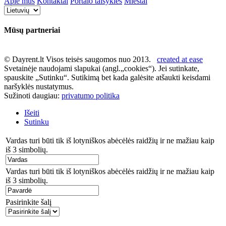
Apie mus
Kontaktai
Portalo taisyklės
Miestai
Mūsų partneriai
© Dayrent.lt Visos teisės saugomos nuo 2013.
created at ease
Svetainėje naudojami slapukai (angl.„cookies“). Jei sutinkate,
spauskite „Sutinku“. Sutikimą bet kada galėsite atšaukti keisdami
naršyklės nustatymus.
Sužinoti daugiau:
privatumo politika
Išeiti
Sutinku
Vardas turi būti tik iš lotyniškos abėcėlės raidžių ir ne mažiau kaip
iš 3 simbolių.
Vardas turi būti tik iš lotyniškos abėcėlės raidžių ir ne mažiau kaip
iš 3 simbolių.
Pasirinkite šalį