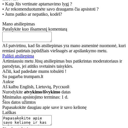
• Kaip Jūs vertinate aptarnavimo lygį ?
• Ar rekomenduotumėte savo draugams čia apsistoti ?
• Jums patiko ar nepatiko, kodėl?
Mano atsiliepimas
Parašykite kuo išsamesnį komentarą
Aš patvirtinu, kad šis atsiliepimas yra mano asmeninė nuomonė, kuri
remiasi patirtais įspūdžiais viešnagės ar apsilankymo metu.
Palikti atsiliepimą
Artimiausiu metu Jūsų atsiliepimas bus patikrintas moderatoriaus ir
parodytas, jei atitiks svetainės taisykles.
Ačiū, kad padedate mums tobulėti !
Su pagarba trumpam.lt
Aukse
Aš kalbu
English, Lietuvių, Русский
Nurodykite
atvykimo/išvykimo
datas
Minimalus apsistojimo terminas: 1 d.
Šios datos užimtos
Papasakokite daugiau apie save ir savo kelionę
Laiškas