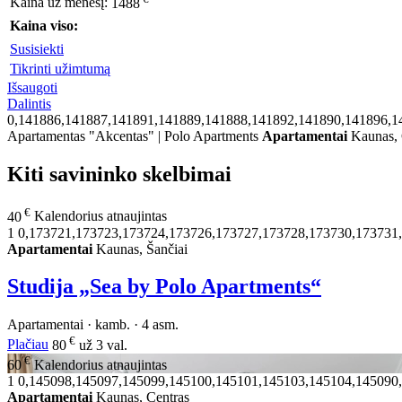
Kaina už mėnesį:
1488
Kaina viso:
Susisiekti
Tikrinti užimtumą
Išsaugoti
Dalintis
0,141886,141887,141891,141889,141888,141892,141890,141896,1
Apartamentas "Akcentas" | Polo Apartments
Apartamentai
Kaunas, 
Kiti savininko skelbimai
€
40
Kalendorius atnaujintas
1
0,173721,173723,173724,173726,173727,173728,173730,173731
Apartamentai
Kaunas, Šančiai
Studija „Sea by Polo Apartments“
Apartamentai · kamb. · 4 asm.
€
Plačiau
80
už 3 val.
€
60
Kalendorius atnaujintas
1
0,145098,145097,145099,145100,145101,145103,145104,145090
Apartamentai
Kaunas, Centras