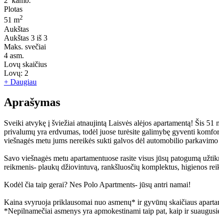
2
kamb.
Plotas
2
51 m
Aukštas
Aukštas
3 iš 3
Maks. svečiai
4
asm.
Lovų skaičius
Lovų:
2
+ Daugiau
Aprašymas
Sveiki atvykę į šviežiai atnaujintą Laisvės alėjos apartamentą! Šis 51
privalumų yra erdvumas, todėl juose turėsite galimybę gyventi komforta
viešnagės metu jums nereikės sukti galvos dėl automobilio parkavimo v
Savo viešnagės metu apartamentuose rasite visus jūsų patogumą užtikrin
reikmenis- plaukų džiovintuvą, rankšluosčių komplektus, higienos rei
Kodėl čia taip gerai? Nes Polo Apartments- jūsų antri namai!
Kaina svyruoja priklausomai nuo asmenų* ir gyvūnų skaičiaus aparta
*Nepilnamečiai asmenys yra apmokestinami taip pat, kaip ir suaugusie