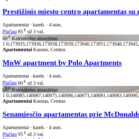
Prestižinis miesto centro apartamentas s
Apartamentai · kamb. · 4 asm.
€
Plačiau
85
už 3 val.
€
60
Kalendorius atnaujintas
1
0,173935,173936,173938,173939,173940,173951,173948,173945
Apartamentai
Kaunas, Centras
MnW apartment by Polo Apartments
Apartamentai · kamb. · 4 asm.
€
Plačiau
60
už 3 val.
€
60
Kalendorius atnaujintas
1
0,140085,140087,140075,140086,140073,140081,140083,140090
Apartamentai
Kaunas, Centras
Senamiesčio apartamentas prie McDonald
Apartamentai · kamb. · 4 asm.
€
Plačiau
95
už 3 val.