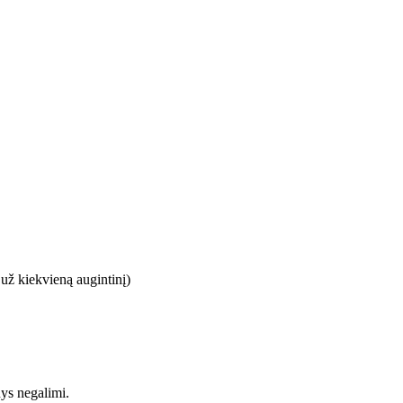
 už kiekvieną augintinį)
nys negalimi.