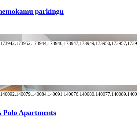
u nemokamu parkingu
,173942,173952,173944,173946,173947,173949,173950,173957,173
,140092,140079,140084,140091,140076,140080,140077,140089,140
s Polo Apartments