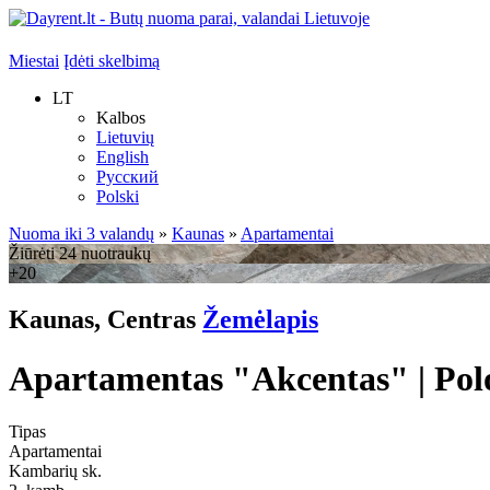
Miestai
Įdėti skelbimą
LT
Kalbos
Lietuvių
English
Русский
Polski
Nuoma iki 3 valandų
»
Kaunas
»
Apartamentai
Žiūrėti 24 nuotraukų
+20
Kaunas, Centras
Žemėlapis
Apartamentas "Akcentas" | Pol
Tipas
Apartamentai
Kambarių sk.