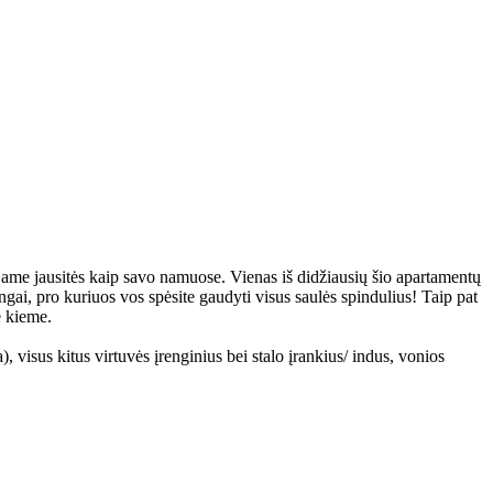
 jame jausitės kaip savo namuose. Vienas iš didžiausių šio apartamentų
gai, pro kuriuos vos spėsite gaudyti visus saulės spindulius! Taip pat
e kieme.
 visus kitus virtuvės įrenginius bei stalo įrankius/ indus, vonios