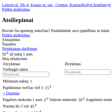
Laisvės al. 59c-6, Kauno m. sav., Centras, Kaunas
Rodyti žemėlapyje
Palikti atsiliepimą
Atsiliepimai
Buvote čia apsistoję anksčiau? Pasidalinkite savo įspūdžiais su kitais
Palikti atsiliepimą
Atnaujintas
Šiandien
Netinkamas skelbimas
€
50
už naktį 1 asm.
Jūsų užsakymas
Atvykimas
Išvykimas
Viešnagės datos
Minimum naktų:
1
€
Papildomas svečias virš 1:
15
+ Daugiau
€
€
Pagalvės mokestis 1 asm:
2
Valymo mokestis:
50
Augintinio moke
€
Nuoma iki 3 val:
85
€