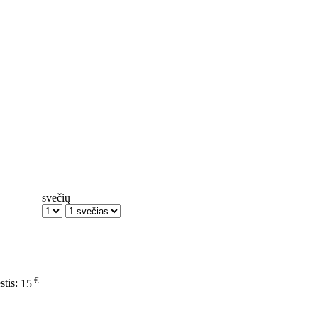
svečių
€
stis:
15