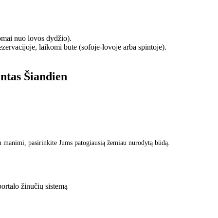
omai nuo lovos dydžio).
zervacijoje, laikomi bute (sofoje-lovoje arba spintoje).
intas
Šiandien
u manimi, pasirinkite Jums patogiausią žemiau nurodytą būdą.
rtalo žinučių sistemą