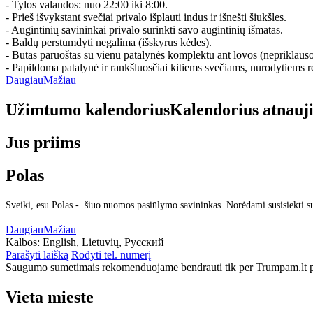
- Tylos valandos: nuo 22:00 iki 8:00.
- Prieš išvykstant svečiai privalo išplauti indus ir išnešti šiukšles.
- Augintinių savininkai privalo surinkti savo augintinių išmatas.
- Baldų perstumdyti negalima (išskyrus kėdes).
- Butas paruoštas su vienu patalynės komplektu ant lovos (nepriklaus
- Papildoma patalynė ir rankšluosčiai kitiems svečiams, nurodytiems re
Daugiau
Mažiau
Užimtumo kalendorius
Kalendorius atnauj
Jus priims
Polas
Sveiki, esu Polas - šiuo nuomos pasiūlymo savininkas. Norėdami susisiekti s
Daugiau
Mažiau
Kalbos:
English, Lietuvių, Русский
Parašyti laišką
Rodyti tel. numerį
Saugumo sumetimais rekomenduojame bendrauti tik per Trumpam.lt po
Vieta mieste