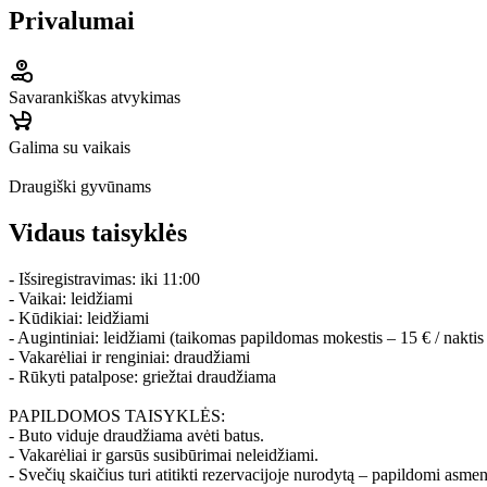
Privalumai
Savarankiškas atvykimas
Galima su vaikais
Draugiški gyvūnams
Vidaus taisyklės
- Išsiregistravimas: iki 11:00
- Vaikai: leidžiami
- Kūdikiai: leidžiami
- Augintiniai: leidžiami (taikomas papildomas mokestis – 15 € / naktis
- Vakarėliai ir renginiai: draudžiami
- Rūkyti patalpose: griežtai draudžiama
PAPILDOMOS TAISYKLĖS:
- Buto viduje draudžiama avėti batus.
- Vakarėliai ir garsūs susibūrimai neleidžiami.
- Svečių skaičius turi atitikti rezervacijoje nurodytą – papildomi asme