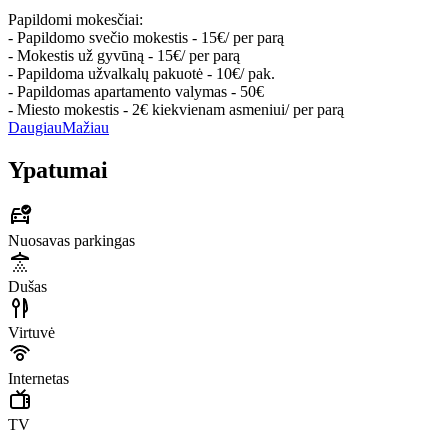
Papildomi mokesčiai:
- Papildomo svečio mokestis - 15€/ per parą
- Mokestis už gyvūną - 15€/ per parą
- Papildoma užvalkalų pakuotė - 10€/ pak.
- Papildomas apartamento valymas - 50€
- Miesto mokestis - 2€ kiekvienam asmeniui/ per parą
Daugiau
Mažiau
Ypatumai
Nuosavas parkingas
Dušas
Virtuvė
Internetas
TV