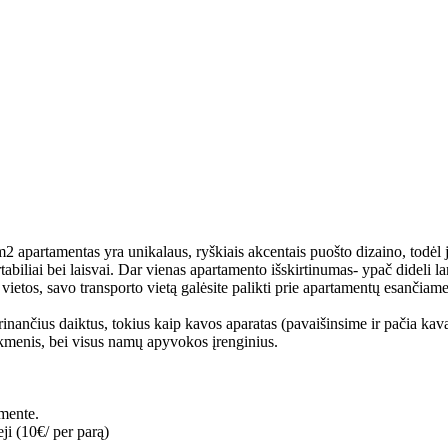
 m2 apartamentas yra unikalaus, ryškiais akcentais puošto dizaino, todėl
biliai bei laisvai. Dar vienas apartamento išskirtinumas- ypač dideli lan
ietos, savo transporto vietą galėsite palikti prie apartamentų esančiam
ančius daiktus, tokius kaip kavos aparatas (pavaišinsime ir pačia kava),
kmenis, bei visus namų apyvokos įrenginius.
mente.
ji (10€/ per parą)