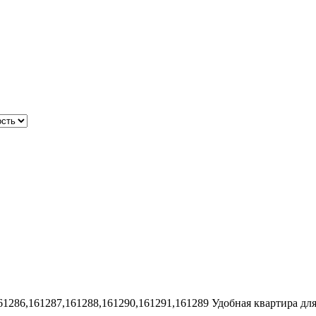
61286,161287,161288,161290,161291,161289
Удобная квартира дл