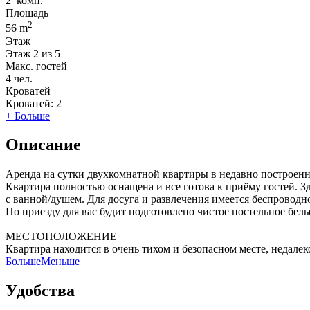
2
комн.
Площадь
2
56 m
Этаж
Этаж
2 из 5
Макс. гостей
4
чел.
Кроватей
Кроватей:
2
+ Больше
Описание
Аренда на сутки двухкомнатной квартиры в недавно построенн
Квартира полностью оснащена и все готова к приёму гостей. Зд
с ванной/душем. Для досуга и развлечения имеется беспроводно
По приезду для вас будит подготовлено чистое постельное бель
МЕСТОПОЛОЖЕНИЕ
Квартира находится в очень тихом и безопасном месте, недалек
Больше
Меньше
Удобства