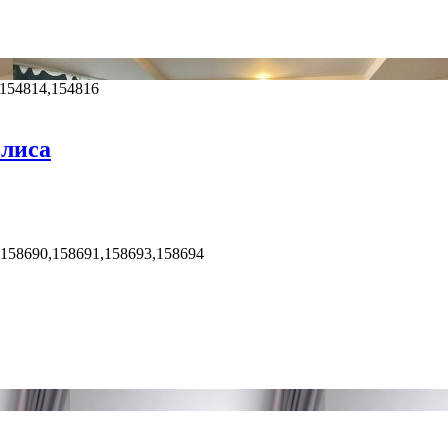
,154814,154816
олиса
,158690,158691,158693,158694