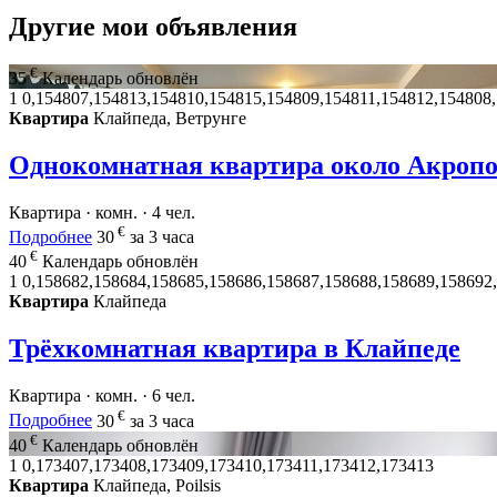
Другие мои объявления
€
35
Календарь обновлён
1
0,154807,154813,154810,154815,154809,154811,154812,154808
Квартира
Клайпеда, Ветрунге
Однокомнатная квартира около Акроп
Квартира · комн. · 4 чел.
€
Подробнее
30
за 3 часа
€
40
Календарь обновлён
1
0,158682,158684,158685,158686,158687,158688,158689,158692
Квартира
Клайпеда
Трёхкомнатная квартира в Клайпеде
Квартира · комн. · 6 чел.
€
Подробнее
30
за 3 часа
€
40
Календарь обновлён
1
0,173407,173408,173409,173410,173411,173412,173413
Квартира
Клайпеда, Poilsis