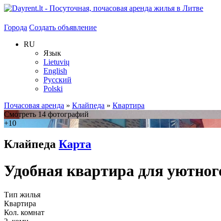
Города
Создать объявление
RU
Язык
Lietuvių
English
Русский
Polski
Почасовая аренда
»
Клайпеда
»
Квартира
Смотреть 14 фотографий
+10
Клайпеда
Карта
Удобная квартира для уютно
Тип жилья
Квартира
Кол. комнат