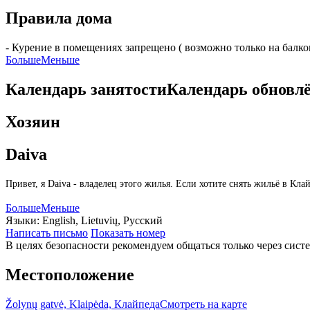
Правила дома
- Курение в помещениях запрещено ( возможно только на балко
Больше
Меньше
Календарь занятости
Календарь обновл
Хозяин
Daiva
Привет, я Daiva - владелец этого жилья. Если хотите снять жильё в К
Больше
Меньше
Языки:
English, Lietuvių, Русский
Написать письмо
Показать номер
В целях безопасности рекомендуем общаться только через сист
Местоположение
Žolynų gatvė, Klaipėda, Клайпеда
Смотреть на карте