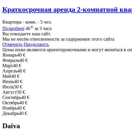
Краткосрочная аренда 2-комнатной кв
Квартира · комн. · 5 чел.
€
Подробнее
40
за 3 часа
Вы покидаете наш сайт.
Мы не несём отвесвенности за содержимое этого сайта
Отменить
Продолжить
Цены ниже являются ориентировочными и могут меняться в о
Январь
40 €
Февраль
40 €
Март
40 €
Апрель
40 €
Май
40 €
Июнь
40 €
Июль
50 €
Август
50 €
Сентябрь
40 €
Октябрь
40 €
Ноябрь
40 €
Декабрь
40 €
Daiva