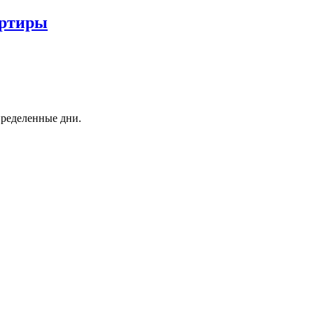
артиры
пределенные дни.