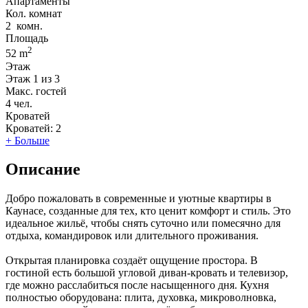
Апартаменты
Кол. комнат
2
комн.
Площадь
2
52 m
Этаж
Этаж
1 из 3
Макс. гостей
4
чел.
Кроватей
Кроватей:
2
+ Больше
Описание
Добро пожаловать в современные и уютные квартиры в
Каунасе, созданные для тех, кто ценит комфорт и стиль. Это
идеальное жильё, чтобы снять суточно или помeсячно для
отдыха, командировок или длительного проживания.
Открытая планировка создаёт ощущение простора. В
гостиной есть большой угловой диван-кровать и телевизор,
где можно расслабиться после насыщенного дня. Кухня
полностью оборудована: плита, духовка, микроволновка,