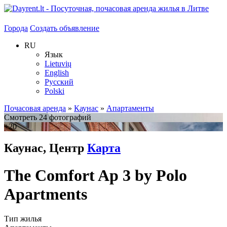
Города
Создать объявление
RU
Язык
Lietuvių
English
Русский
Polski
Почасовая аренда
»
Каунас
»
Апартаменты
Смотреть 24 фотографий
+20
Каунас, Центр
Карта
The Comfort Ap 3 by Polo
Apartments
Тип жилья