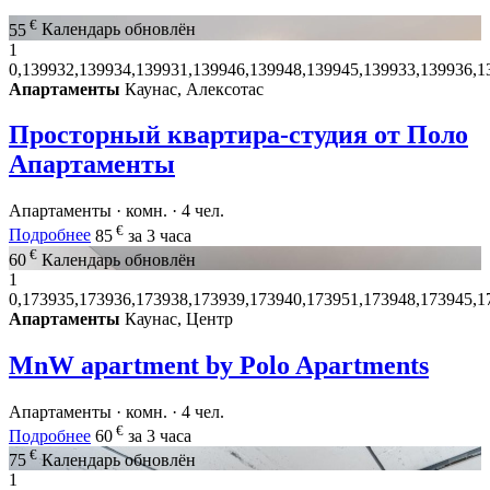
€
55
Календарь обновлён
1
0,139932,139934,139931,139946,139948,139945,139933,139936,1
Апартаменты
Каунас, Алексотас
Просторный квартира-студия от Поло
Апартаменты
Апартаменты · комн. · 4 чел.
€
Подробнее
85
за 3 часа
€
60
Календарь обновлён
1
0,173935,173936,173938,173939,173940,173951,173948,173945,1
Апартаменты
Каунас, Центр
MnW apartment by Polo Apartments
Апартаменты · комн. · 4 чел.
€
Подробнее
60
за 3 часа
€
75
Календарь обновлён
1