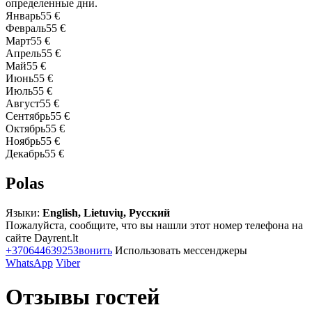
определенные дни.
Январь
55 €
Февраль
55 €
Март
55 €
Апрель
55 €
Май
55 €
Июнь
55 €
Июль
55 €
Август
55 €
Сентябрь
55 €
Октябрь
55 €
Ноябрь
55 €
Декабрь
55 €
Polas
Языки:
English, Lietuvių, Русский
Пожалуйста, сообщите, что вы нашли этот номер телефона на
сайте Dayrent.lt
+37064463925
Звонить
Использовать мессенджеры
WhatsApp
Viber
Отзывы гостей