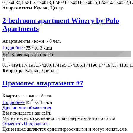
0,174030,174018,174013,174031,174011,174025,174014,174022,1
Апартаменты
Каунас, Центр
2-bedroom apartment Winery by Polo
Apartments
Апартаменты · комн. · 6 чел.
€
Подробнее
75
за 3 часа
€
35
Календарь обновлён
1
0,174194,174193,174200,174195,174185,174196,174197,174186,1
Квартира
Каунас, Дайнава
Прамонес апартамент #7
Квартира · комн. · 2 чел.
€
Подробнее
85
за 3 часа
Другие мои объявления
Вы покидаете наш сайт.
Мы не несём отвесвенности за содержимое этого сайта
Отменить
Продолжить
Цены ниже являются ориентировочными и могут меняться в