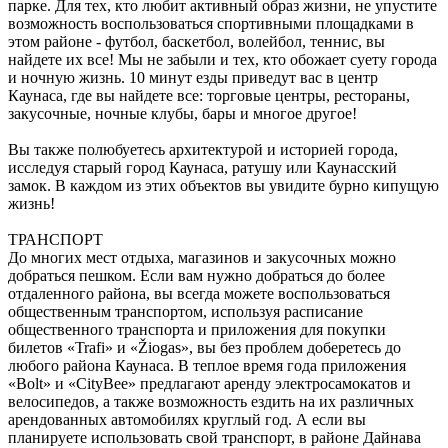
парке. Для тех, кто любит активный образ жизни, не упустите
возможность воспользоваться спортивными площадками в
этом районе - футбол, баскетбол, волейбол, теннис, вы
найдете их все! Мы не забыли и тех, кто обожает суету города
и ночную жизнь. 10 минут езды приведут вас в центр
Каунаса, где вы найдете все: торговые центры, рестораны,
закусочные, ночные клубы, бары и многое другое!
Вы также полюбуетесь архитектурой и историей города,
исследуя старый город Каунаса, ратушу или Каунасский
замок. В каждом из этих объектов вы увидите бурно кипущую
жизнь!
ТРАНСПОРТ
До многих мест отдыха, магазинов и закусочных можно
добраться пешком. Если вам нужно добраться до более
отдаленного района, вы всегда можете воспользоваться
общественным транспортом, используя расписание
общественного транспорта и приложения для покупки
билетов «Trafi» и «Žiogas», вы без проблем доберетесь до
любого района Каунаса. В теплое время года приложения
«Bolt» и «CityBee» предлагают аренду электросамокатов и
велосипедов, а также возможность ездить на их различных
арендованных автомобилях круглый год. А если вы
планируете использовать свой транспорт, в районе Дайнава