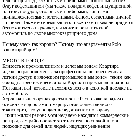
телевизор и т. д., кухонными приборами: некоторые из них
будут кофемашиной (мы также подадим кофе), индукционной
плитой, посудой, столовыми приборами, ванными
принадлежностями: полотенцами, феном, средствами личной
гигиены. Также во время вашего проживания вам не придется
беспокоиться о парковке, вы можете оставить свой
автомобиль во дворе многоквартирного дома.
Почему здесь так хорошо? Потому что апартаменты Polo —
ваш второй дом!
МЕСТО В ГОРОДЕ
Близость к промышленным и деловым зонам: Квартира
идеально расположена для профессионалов, обеспечивая
легкий доступ к ключевым промышленным зонам, таким как
свободная экономическая зона Каунас и промышленная зона
Петрашиунай, которые находятся всего в короткой поездке на
автомобиле.
Хорошая транспортная доступность: Расположена рядом с
основными дорогами и маршрутами общественного
транспорта, что упрощает передвижение по городу.
Тихий жилой район: Хотя недалеко находятся коммерческие
центры, сам район остается относительно спокойным и
подходит для семей или людей, ищущих уединение.