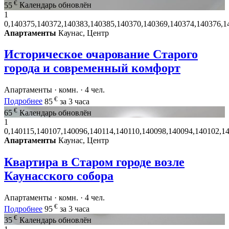
€
55
Календарь обновлён
1
0,140375,140372,140383,140385,140370,140369,140374,140376,1
Апартаменты
Каунас, Центр
Историческое очарование Старого
города и современный комфорт
Апартаменты · комн. · 4 чел.
€
Подробнее
85
за 3 часа
€
65
Календарь обновлён
1
0,140115,140107,140096,140114,140110,140098,140094,140102,1
Апартаменты
Каунас, Центр
Квартира в Старом городе возле
Каунасского собора
Апартаменты · комн. · 4 чел.
€
Подробнее
95
за 3 часа
€
35
Календарь обновлён