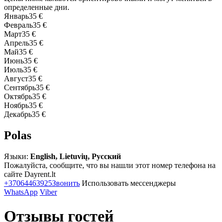
определенные дни.
Январь
35 €
Февраль
35 €
Март
35 €
Апрель
35 €
Май
35 €
Июнь
35 €
Июль
35 €
Август
35 €
Сентябрь
35 €
Октябрь
35 €
Ноябрь
35 €
Декабрь
35 €
Polas
Языки:
English, Lietuvių, Русский
Пожалуйста, сообщите, что вы нашли этот номер телефона на
сайте Dayrent.lt
+37064463925
Звонить
Использовать мессенджеры
WhatsApp
Viber
Отзывы гостей