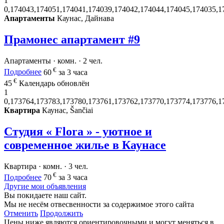
1
0,174043,174051,174041,174039,174042,174044,174045,174035,1
Апартаменты
Каунас, Дайнава
Прамонес апартамент #9
Апартаменты · комн. · 2 чел.
€
Подробнее
60
за 3 часа
€
45
Календарь обновлён
1
0,173764,173783,173780,173761,173762,173770,173774,173776,1
Квартира
Каунас, Šančiai
Студия « Flora » - уютное и
современное жилье в Каунасе
Квартира · комн. · 3 чел.
€
Подробнее
70
за 3 часа
Другие мои объявления
Вы покидаете наш сайт.
Мы не несём отвесвенности за содержимое этого сайта
Отменить
Продолжить
Цены ниже являются ориентировочными и могут меняться в