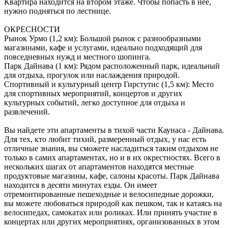
Квартира находится на втором этаже. Чтобы попасть в нее,
нужно подняться по лестнице.
ОКРЕСНОСТИ
Рынок Урмо (1,2 км): Большой рынок с разнообразными
магазинами, кафе и услугами, идеально подходящий для
повседневных нужд и местного шопинга.
Парк Дайнава (1 км): Рядом расположенный парк, идеальный
для отдыха, прогулок или наслаждения природой.
Спортивный и культурный центр Гирстутис (1,5 км): Место
для спортивных мероприятий, концертов и других
культурных событий, легко доступное для отдыха и
развлечений.
Вы найдете эти апартаменты в тихой части Каунаса - Дайнава.
Для тех, кто любит тихий, размеренный отдых, у нас есть
отличные знания, вы сможете насладиться таким отдыхом не
только в самих апартаментах, но и в их окрестностях. Всего в
нескольких шагах от апартаментов находятся местные
продуктовые магазины, кафе, салоны красоты. Парк Дайнава
находится в десяти минутах езды. Он имеет
отремонтированные пешеходные и велосипедные дорожки,
вы можете любоваться природой как пешком, так и катаясь на
велосипедах, самокатах или роликах. Или принять участие в
концертах или других мероприятиях, организованных в этом