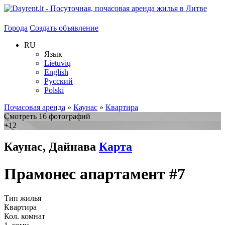
Города
Создать объявление
RU
Язык
Lietuvių
English
Русский
Polski
Почасовая аренда
»
Каунас
»
Квартира
Смотреть 16 фотографий
+12
Каунас, Дайнава
Карта
Прамонес апартамент #7
Тип жилья
Квартира
Кол. комнат