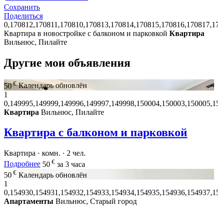
Сохранить
Поделиться
0,170812,170811,170810,170813,170814,170815,170816,170817,1
Квартира в новостройке с балконом и парковкой
Квартира
Вильнюс, Пилайте
Другие мои объявления
€
50
Календарь обновлён
1
0,149995,149999,149996,149997,149998,150004,150003,150005,1
Квартира
Вильнюс, Пилайте
Квартира с балконом и парковкой
Квартира · комн. · 2 чел.
€
Подробнее
50
за 3 часа
€
50
Календарь обновлён
1
0,154930,154931,154932,154933,154934,154935,154936,154937,1
Апартаменты
Вильнюс, Старый город