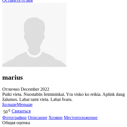
Оставить отзыв
marius
Отлично
December 2022
Puiki vieta. Nuostabūs šeimininkai. Yra visko ko reikia. Aplink daug
žalumos. Labai rami vieta. Labai švaru.
Больше
Меньше
€
Связаться
50
Фотографии
Описание
Хозяин
Местоположение
Общая оценка