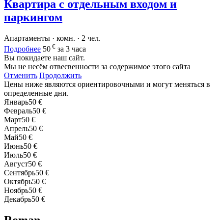
Квартира с отдельным входом и
паркингом
Апартаменты · комн. · 2 чел.
€
Подробнее
50
за 3 часа
Вы покидаете наш сайт.
Мы не несём отвесвенности за содержимое этого сайта
Отменить
Продолжить
Цены ниже являются ориентировочными и могут меняться в
определенные дни.
Январь
50 €
Февраль
50 €
Март
50 €
Апрель
50 €
Май
50 €
Июнь
50 €
Июль
50 €
Август
50 €
Сентябрь
50 €
Октябрь
50 €
Ноябрь
50 €
Декабрь
50 €