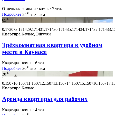
Отдельная комната · комн. · 7 чел.
€
Подробнее
25
за 3 часа
€
65
1
0,173073,171429,171431,171430,171435,171434,171432,171433,1
Квартира
Каунас, Эйгуляй
Трёхкомнатная квартира в удобном
месте в Каунасе
Квартира · комн. · 6 чел.
€
Подробнее
30
за 3 часа
€
28
1
0,150710,150711,150712,150713,150714,150715,150716,150717,1
Квартира
Каунас
Аренда квартиры для рабочих
Квартира · комн. · 4 чел.
€