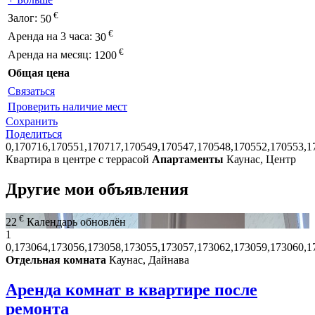
€
Залог:
50
€
Аренда на 3 часа:
30
€
Аренда на месяц:
1200
Общая цена
Связаться
Проверить наличие мест
Сохранить
Поделиться
0,170716,170551,170717,170549,170547,170548,170552,170553,1
Квартира в центре с террасой
Апартаменты
Каунас, Центр
Другие мои объявления
€
22
Календарь обновлён
1
0,173064,173056,173058,173055,173057,173062,173059,173060,1
Отдельная комната
Каунас, Дайнава
Аренда комнат в квартире после
ремонта