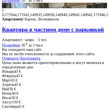
Подробнее
20
за 3 часа
€
40
1
0,171944,171943,149935,149936,149940,149941,149942,171946,1
Апартамент
Каунас, Вилиямполе
Квартира в частном доме с парковкой
Апартамент · комн. · 3 чел.
€
Подробнее
30
за 3 часа
Вы покидаете наш сайт.
Мы не несём отвесвенности за содержимое этого сайта
Отменить
Продолжить
Цены ниже являются ориентировочными и могут меняться в
определенные дни.
Январь
45 €
Февраль
45 €
Март
45 €
Апрель
45 €
Май
50 €
Июнь
50 €
Июль
50 €
Август
50 €
Сентябрь
45 €