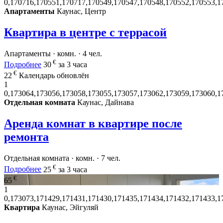
0,170716,170551,170717,170549,170547,170548,170552,170553,1
Апартаменты
Каунас, Центр
Квартира в центре с террасой
Апартаменты · комн. · 4 чел.
€
Подробнее
30
за 3 часа
€
22
Календарь обновлён
1
0,173064,173056,173058,173055,173057,173062,173059,173060,1
Отдельная комната
Каунас, Дайнава
Аренда комнат в квартире после
ремонта
Отдельная комната · комн. · 7 чел.
€
Подробнее
25
за 3 часа
€
65
1
0,173073,171429,171431,171430,171435,171434,171432,171433,1
Квартира
Каунас, Эйгуляй