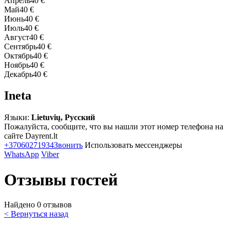
Апрель
40 €
Май
40 €
Июнь
40 €
Июль
40 €
Август
40 €
Сентябрь
40 €
Октябрь
40 €
Ноябрь
40 €
Декабрь
40 €
Ineta
Языки:
Lietuvių, Русский
Пожалуйста, сообщите, что вы нашли этот номер телефона на
сайте Dayrent.lt
+37060271934
Звонить
Использовать мессенджеры
WhatsApp
Viber
Отзывы гостей
Найдено 0 отзывов
< Вернуться назад