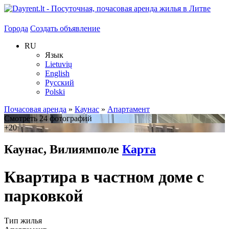
Города
Создать объявление
RU
Язык
Lietuvių
English
Русский
Polski
Почасовая аренда
»
Каунас
»
Апартамент
Смотреть 24 фотографий
+20
Каунас, Вилиямполе
Карта
Квартира в частном доме с
парковкой
Тип жилья