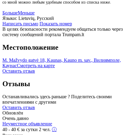
со мной можно любым удобным способом из списка ниже.
Больше
Меньше
Языки:
Lietuvių, Русский
Написать письмо
Показать номер
В целях безопасности рекомендуем общаться только через
систему сообщений портала Trumpam.lt
Местоположение
M. Mažvydo gatvė 18, Kaunas, Kauno m. sav., Вилиямполе,
Каунас
Смотреть на карте
Оставить отзыв
Отзывы
Останавливались здесь раньше ? Поделитесь своими
впечатлениями с другими
Оставить отзыв
Обновлён
Очень давно
Неуместное объявление
40 - 40
€
за сутки 2 чел.
ⓘ