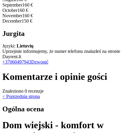
September
160 €
October
160 €
November
160 €
December
150 €
Jurgita
Języki:
Lietuvių
Uprzejmie informujemy, że numer telefonu znalazłeś na stronie
Dayrent.lt
+37060497943
Dzwonić
Komentarze i opinie gości
Znaleziono 0 recenzje
< Poprzednia strona
Ogólna ocena
Dom wiejski - komfort w