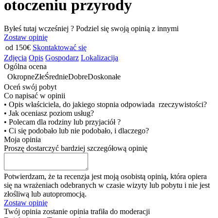
otoczeniu przyrody
Byłeś tutaj wcześniej ? Podziel się swoją opinią z innymi
Zostaw opinię
od 150€
Skontaktować się
Zdjęcia
Opis
Gospodarz
Lokalizacija
Ogólna ocena
Okropne
Złe
Średnie
Dobre
Doskonałe
Oceń swój pobyt
Co napisać w opinii
• Opis właściciela, do jakiego stopnia odpowiada rzeczywistości?
• Jak oceniasz poziom usług?
• Polecam dla rodziny lub przyjaciół ?
• Ci się podobało lub nie podobało, i dlaczego?
Moja opinia
Proszę dostarczyć bardziej szczegółową opinię
Potwierdzam, że ta recenzja jest moją osobistą opinią, która opiera
się na wrażeniach odebranych w czasie wizyty lub pobytu i nie jest
złośliwą lub autopromocją.
Zostaw opinię
Twój opinia zostanie opinia trafiła do moderacji