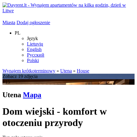
Miasta
Dodaj ogłoszenie
PL
Język
Lietuvių
English
Русский
Polski
Wynajem krótkoterminowy
»
Utena
»
House
Zobacz 19 zdjęcia
+15
Utena
Mapa
Dom wiejski - komfort w
otoczeniu przyrody