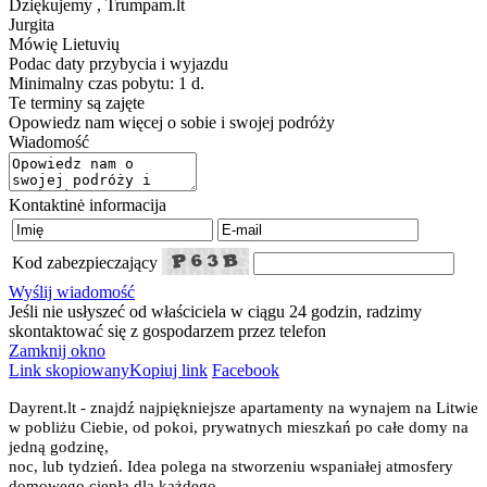
Dziękujemy , Trumpam.lt
Jurgita
Mówię
Lietuvių
Podac daty przybycia i wyjazdu
Minimalny czas pobytu: 1 d.
Te terminy są zajęte
Opowiedz nam więcej o sobie i swojej podróży
Wiadomość
Kontaktinė informacija
Kod zabezpieczający
Wyślij wiadomość
Jeśli nie usłyszeć od właściciela w ciągu 24 godzin, radzimy
skontaktować się z gospodarzem przez telefon
Zamknij okno
Link skopiowany
Kopiuj link
Facebook
Dayrent.lt - znajdź najpiękniejsze apartamenty na wynajem na Litwie
w pobliżu Ciebie, od pokoi, prywatnych mieszkań po całe domy na
jedną godzinę,
noc, lub tydzień. Idea polega na stworzeniu wspaniałej atmosfery
domowego ciepła dla każdego,