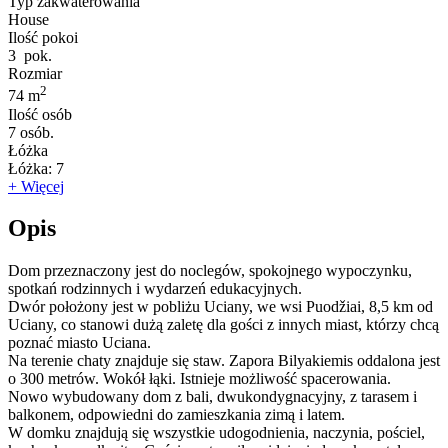
Typ zakwaterowania
House
Ilość pokoi
3
pok.
Rozmiar
2
74 m
Ilość osób
7
osób.
Łóżka
Łóżka:
7
+ Więcej
Opis
Dom przeznaczony jest do noclegów, spokojnego wypoczynku,
spotkań rodzinnych i wydarzeń edukacyjnych.
Dwór położony jest w pobliżu Uciany, we wsi Puodžiai, 8,5 km od
Uciany, co stanowi dużą zaletę dla gości z innych miast, którzy chcą
poznać miasto Uciana.
Na terenie chaty znajduje się staw. Zapora Bilyakiemis oddalona jest
o 300 metrów. Wokół łąki. Istnieje możliwość spacerowania.
Nowo wybudowany dom z bali, dwukondygnacyjny, z tarasem i
balkonem, odpowiedni do zamieszkania zimą i latem.
W domku znajdują się wszystkie udogodnienia, naczynia, pościel,