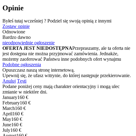
Opinie
Byłeś tutaj wcześniej ? Podziel się swoją opinią z innymi
Zostaw opinię
Odnowione
Bardzo dawno
nieodpowiednie ogłoszenie
OFERTA JEST NIEDOSTĘPNA
Przepraszamy, ale ta oferta nie
jest dostępna nie można przyjmować zamówienia. Jednakże,
możemy zaoferować Państwu inne podobnych ofert wynajmu
Podobne ogłoszenia
Opuszczasz naszą stronę internetową.
Upewnij się, że ufasz witrynie, do której następuje przekierowanie.
Anuluj
Tęsti
Podane poniżej ceny mają charakter orientacyjny i mogą ulec
zmianie w niektóre dni.
January
160 €
February
160 €
March
160 €
April
160 €
May
160 €
June
160 €
July
160 €
August
160 €