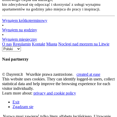
kto zdecydował się odpocząć i skorzystać z usługi wynajmu
apartamentów na godziny jako miejsca do pracy i inspiracji.
Wynajem krótkoterminowy
•
Wynajem na godziny
•
Wynajem miesięczny
O nas
Regulamin
Kontakt
Miasta
Noclegi nad morzem na Litwie
Nasi partnerzy
© Dayrent.lt Wszelkie prawa zastrzeżone.
created at ease
This website uses cookies. They can identify logged-in users, collect
statistical data and help improve the browsing experience for each
visitor individually.
Learn more about:
privacy and cookie policy
Exit
Zgadzam się
Nazwa musi zawierać tylko litery alfabetu łacińskiego. Używanie