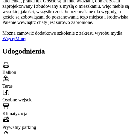
kuchenka, pralka itp. Goście są tu mile widziani, domek został
zaprojektowany i zbudowany z myślą o mieszkaniu, więc meble są
wysokiej jakości, wszystko zostało przemyślane dla wygody, a
goście są zobowiązani do poszanowania tego miejsca i środowiska.
Palenie wewnątrz chaty jest surowo zabronione.
Można zamówić dodatkowe szkolenie z zakresu wyrobu mydła.
Więcej
Mniej
Udogodnienia
Balkon
Taras
Osobne wejście
Klimatyzacja
Prywatny parking