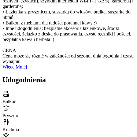
różnych językach), szybkim internetem WI-FI (1 GB/s), garderobą i
garderobą;
• Łazienka z prysznicem, suszarką do włosów, pralką, suszarką do
ubrań;
• Balkon z meblami dla radości porannej kawy :)
• Inne udogodnienia: bezpłatne akcesoria łazienkowe, środki
czystości, żelazko z deską do prasowania, czyste ręczniki i pościel,
bezpłatna kawa i herbata :)
CENA
Cena może się różnić w zależności od sezonu, dnia tygodnia i czasu
wynajmu.
Więcej
Mniej
Udogodnienia
Balkon
Prysznic
Kuchnia