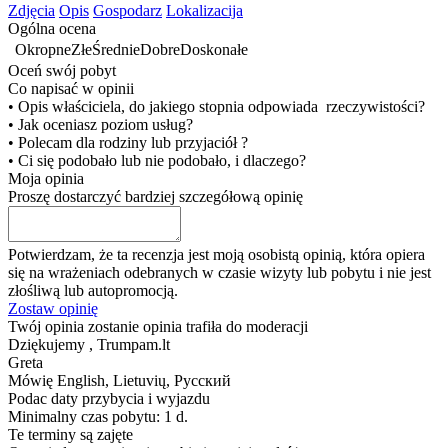
Zdjęcia
Opis
Gospodarz
Lokalizacija
Ogólna ocena
Okropne
Złe
Średnie
Dobre
Doskonałe
Oceń swój pobyt
Co napisać w opinii
• Opis właściciela, do jakiego stopnia odpowiada rzeczywistości?
• Jak oceniasz poziom usług?
• Polecam dla rodziny lub przyjaciół ?
• Ci się podobało lub nie podobało, i dlaczego?
Moja opinia
Proszę dostarczyć bardziej szczegółową opinię
Potwierdzam, że ta recenzja jest moją osobistą opinią, która opiera
się na wrażeniach odebranych w czasie wizyty lub pobytu i nie jest
złośliwą lub autopromocją.
Zostaw opinię
Twój opinia zostanie opinia trafiła do moderacji
Dziękujemy , Trumpam.lt
Greta
Mówię
English, Lietuvių, Русский
Podac daty przybycia i wyjazdu
Minimalny czas pobytu: 1 d.
Te terminy są zajęte