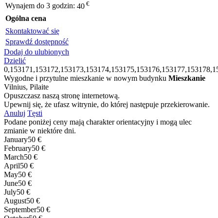
€
Wynajem do 3 godzin:
40
Ogólna cena
Skontaktować się
Sprawdź dostępność
Dodaj do ulubionych
Dzielić
0,153171,153172,153173,153174,153175,153176,153177,153178,1
Wygodne i przytulne mieszkanie w nowym budynku
Mieszkanie
Vilnius, Pilaite
Opuszczasz naszą stronę internetową.
Upewnij się, że ufasz witrynie, do której następuje przekierowanie.
Anuluj
Tęsti
Podane poniżej ceny mają charakter orientacyjny i mogą ulec
zmianie w niektóre dni.
January
50 €
February
50 €
March
50 €
April
50 €
May
50 €
June
50 €
July
50 €
August
50 €
September
50 €