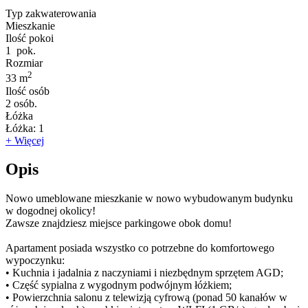
Typ zakwaterowania
Mieszkanie
Ilość pokoi
1
pok.
Rozmiar
2
33 m
Ilość osób
2
osób.
Łóżka
Łóżka:
1
+ Więcej
Opis
Nowo umeblowane mieszkanie w nowo wybudowanym budynku
w dogodnej okolicy!
Zawsze znajdziesz miejsce parkingowe obok domu!
Apartament posiada wszystko co potrzebne do komfortowego
wypoczynku:
• Kuchnia i jadalnia z naczyniami i niezbędnym sprzętem AGD;
• Część sypialna z wygodnym podwójnym łóżkiem;
• Powierzchnia salonu z telewizją cyfrową (ponad 50 kanałów w