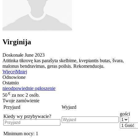
Virginija
Doskonałe
June 2023
Atitinka tikrovę kas parašyta skelbime, kvepiantis butas, švara,
malonus bendravimas, geras poilsis. Rekomenduoju.
Więcej
Mniej
Odnowione
Ostatnio
nieodpowiednie ogłoszenie
€
50
za noc 2 osób.
Twoje zamówienie
Przyjazd
Wyjazd
gości
Kiedy wy przybywacie?
Minimum nocy:
1