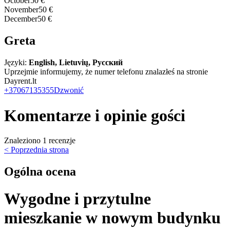
October
50 €
November
50 €
December
50 €
Greta
Języki:
English, Lietuvių, Русский
Uprzejmie informujemy, że numer telefonu znalazłeś na stronie
Dayrent.lt
+37067135355
Dzwonić
Komentarze i opinie gości
Znaleziono 1 recenzje
< Poprzednia strona
Ogólna ocena
Wygodne i przytulne
mieszkanie w nowym budynku