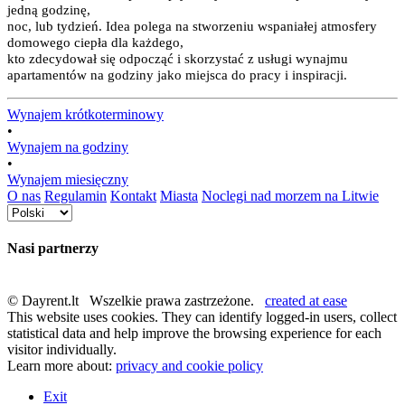
jedną godzinę,
noc, lub tydzień. Idea polega na stworzeniu wspaniałej atmosfery
domowego ciepła dla każdego,
kto zdecydował się odpocząć i skorzystać z usługi wynajmu
apartamentów na godziny jako miejsca do pracy i inspiracji.
Wynajem krótkoterminowy
•
Wynajem na godziny
•
Wynajem miesięczny
O nas
Regulamin
Kontakt
Miasta
Noclegi nad morzem na Litwie
Nasi partnerzy
© Dayrent.lt Wszelkie prawa zastrzeżone.
created at ease
This website uses cookies. They can identify logged-in users, collect
statistical data and help improve the browsing experience for each
visitor individually.
Learn more about:
privacy and cookie policy
Exit