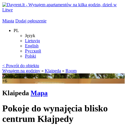
Miasta
Dodaj ogłoszenie
PL
Język
Lietuvių
English
Русский
Polski
< Powrót do obiektu
Wynajem na godziny
»
Klaipeda
»
Room
Zobacz 10 zdjęcia
+6
Klaipeda
Mapa
Pokoje do wynajęcia blisko
centrum Kłajpedy