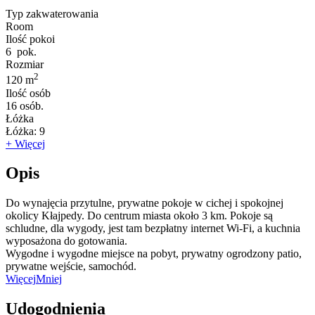
Typ zakwaterowania
Room
Ilość pokoi
6
pok.
Rozmiar
2
120 m
Ilość osób
16
osób.
Łóżka
Łóżka:
9
+ Więcej
Opis
Do wynajęcia przytulne, prywatne pokoje w cichej i spokojnej
okolicy Kłajpedy. Do centrum miasta około 3 km. Pokoje są
schludne, dla wygody, jest tam bezpłatny internet Wi-Fi, a kuchnia
wyposażona do gotowania.
Wygodne i wygodne miejsce na pobyt, prywatny ogrodzony patio,
prywatne wejście, samochód.
Więcej
Mniej
Udogodnienia