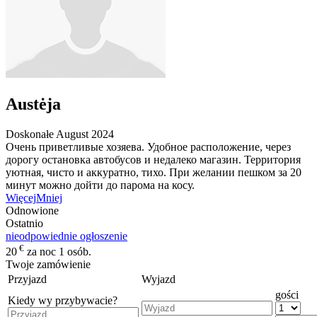
Austėja
Doskonałe
August 2024
Очень приветливые хозяева. Удобное расположение, через
дорогу остановка автобусов и недалеко магазин. Территория
уютная, чисто и аккуратно, тихо. При желании пешком за 20
минут можно дойти до парома на косу.
Więcej
Mniej
Odnowione
Ostatnio
nieodpowiednie ogłoszenie
€
20
za noc 1 osób.
Twoje zamówienie
Przyjazd
Wyjazd
gości
Kiedy wy przybywacie?