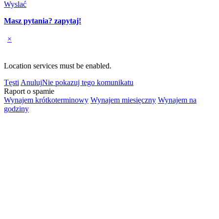
Wyslać
Masz pytania? zapytaj!
×
Location services must be enabled.
Tęsti
Anuluj
Nie pokazuj tego komunikatu
Raport o spamie
Wynajem krótkoterminowy
Wynajem miesięczny
Wynajem na
godziny