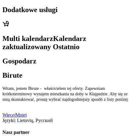
Dodatkowe usługi
Multi kalendarz
Kalendarz
zaktualizowany
Ostatnio
Gospodarz
Birute
Witam, jestem Birute - właścicielem tej oferty. Zapewniam
krótkoterminowy wynajem mieszkania na doby w Kłajpedzie. Aby się ze
mną skontaktować, proszę wybrać najdogodniejszy sposób z listy poniżej.
Więcej
Mniej
Języki:
Lietuvių, Русский
Nasz partner