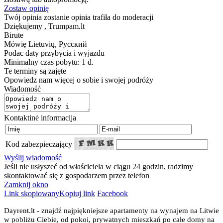
Zostaw opinię
Twój opinia zostanie opinia trafiła do moderacji
Dziękujemy , Trumpam.lt
Birute
Mówię
Lietuvių, Русский
Podac daty przybycia i wyjazdu
Minimalny czas pobytu: 1 d.
Te terminy są zajęte
Opowiedz nam więcej o sobie i swojej podróży
Wiadomość
Kontaktinė informacija
Kod zabezpieczający
Wyślij wiadomość
Jeśli nie usłyszeć od właściciela w ciągu 24 godzin, radzimy
skontaktować się z gospodarzem przez telefon
Zamknij okno
Link skopiowany
Kopiuj link
Facebook
Dayrent.lt - znajdź najpiękniejsze apartamenty na wynajem na Litwie
w pobliżu Ciebie, od pokoi, prywatnych mieszkań po całe domy na