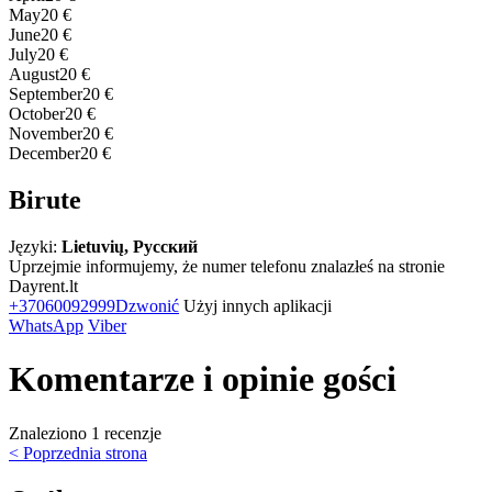
May
20 €
June
20 €
July
20 €
August
20 €
September
20 €
October
20 €
November
20 €
December
20 €
Birute
Języki:
Lietuvių, Русский
Uprzejmie informujemy, że numer telefonu znalazłeś na stronie
Dayrent.lt
+37060092999
Dzwonić
Użyj innych aplikacji
WhatsApp
Viber
Komentarze i opinie gości
Znaleziono 1 recenzje
< Poprzednia strona