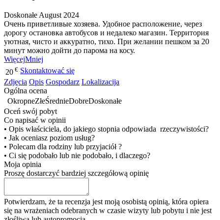
Doskonałe
August 2024
Очень приветливые хозяева. Удобное расположение, через
дорогу остановка автобусов и недалеко магазин. Территория
уютная, чисто и аккуратно, тихо. При желании пешком за 20
минут можно дойти до парома на косу.
Więcej
Mniej
€
Skontaktować się
20
Zdjęcia
Opis
Gospodarz
Lokalizacija
Ogólna ocena
Okropne
Złe
Średnie
Dobre
Doskonałe
Oceń swój pobyt
Co napisać w opinii
• Opis właściciela, do jakiego stopnia odpowiada rzeczywistości?
• Jak oceniasz poziom usług?
• Polecam dla rodziny lub przyjaciół ?
• Ci się podobało lub nie podobało, i dlaczego?
Moja opinia
Proszę dostarczyć bardziej szczegółową opinię
Potwierdzam, że ta recenzja jest moją osobistą opinią, która opiera
się na wrażeniach odebranych w czasie wizyty lub pobytu i nie jest
złośliwą lub autopromocją.