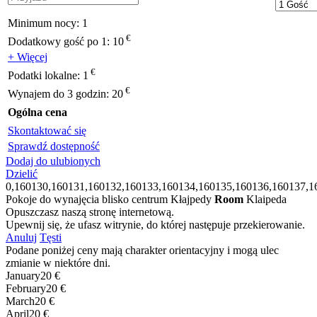
Minimum nocy:
1
€
Dodatkowy gość po 1:
10
+ Więcej
€
Podatki lokalne:
1
€
Wynajem do 3 godzin:
20
Ogólna cena
Skontaktować się
Sprawdź dostępność
Dodaj do ulubionych
Dzielić
0,160130,160131,160132,160133,160134,160135,160136,160137,1
Pokoje do wynajęcia blisko centrum Kłajpedy
Room
Klaipeda
Opuszczasz naszą stronę internetową.
Upewnij się, że ufasz witrynie, do której następuje przekierowanie.
Anuluj
Tęsti
Podane poniżej ceny mają charakter orientacyjny i mogą ulec
zmianie w niektóre dni.
January
20 €
February
20 €
March
20 €
April
20 €