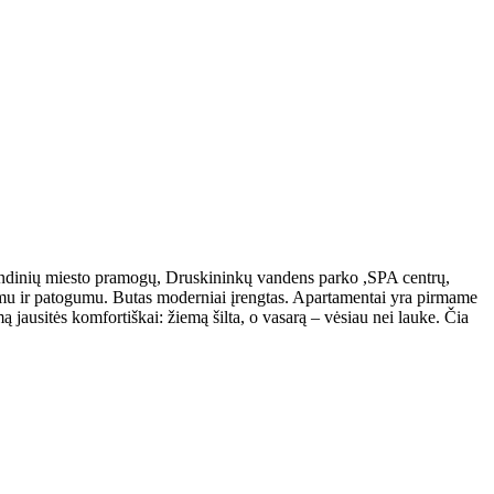
rindinių miesto pramogų, Druskininkų vandens parko ,SPA centrų,
tumu ir patogumu. Butas moderniai įrengtas. Apartamentai yra pirmame
emą jausitės komfortiškai: žiemą šilta, o vasarą – vėsiau nei lauke. Čia