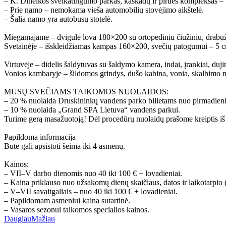
– K. Dineikos sveikatingumo parkas, kaskadų ir pirties kompleksas –
– Prie namo – nemokama vieša automobilių stovėjimo aikštelė.
– Šalia namo yra autobusų stotelė.
Miegamajame – dvigulė lova 180×200 su ortopediniu čiužiniu, drabužių s
Svetainėje – išskleidžiamas kampas 160×200, svečių patogumui – 5 cm L
Virtuvėje – didelis šaldytuvas su šaldymo kamera, indai, įrankiai, duji
Vonios kambaryje – šildomos grindys, dušo kabina, vonia, skalbimo m
MŪSŲ SVEČIAMS TAIKOMOS NUOLAIDOS:
– 20 % nuolaida Druskininkų vandens parko bilietams nuo pirmadienio
– 10 % nuolaida „Grand SPA Lietuva“ vandens parkui.
Turime gerą masažuotoją! Dėl procedūrų nuolaidų prašome kreiptis iš
Papildoma informacija
Bute gali apsistoti šeima iki 4 asmenų.
Kainos:
– VII–V darbo dienomis nuo 40 iki 100 € + lovadieniai.
– Kaina priklauso nuo užsakomų dienų skaičiaus, datos ir laikotarpio (
– V–VII savaitgaliais – nuo 40 iki 100 € + lovadieniai.
– Papildomam asmeniui kaina sutartinė.
– Vasaros sezonui taikomos specialios kainos.
Daugiau
Mažiau