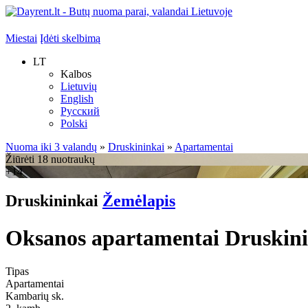
Miestai
Įdėti skelbimą
LT
Kalbos
Lietuvių
English
Русский
Polski
Nuoma iki 3 valandų
»
Druskininkai
»
Apartamentai
Žiūrėti 18 nuotraukų
+14
Druskininkai
Žemėlapis
Oksanos apartamentai Druskinin
Tipas
Apartamentai
Kambarių sk.