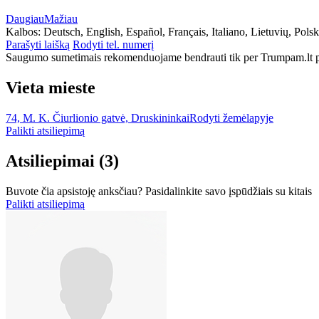
Daugiau
Mažiau
Kalbos:
Deutsch, English, Español, Français, Italiano, Lietuvių, Pols
Parašyti laišką
Rodyti tel. numerį
Saugumo sumetimais rekomenduojame bendrauti tik per Trumpam.lt po
Vieta mieste
74, M. K. Čiurlionio gatvė, Druskininkai
Rodyti žemėlapyje
Palikti atsiliepimą
Atsiliepimai
(3)
Buvote čia apsistoję anksčiau? Pasidalinkite savo įspūdžiais su kitais
Palikti atsiliepimą