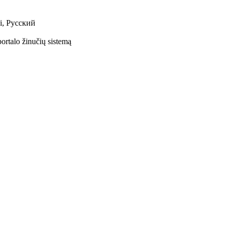
ki, Русский
rtalo žinučių sistemą