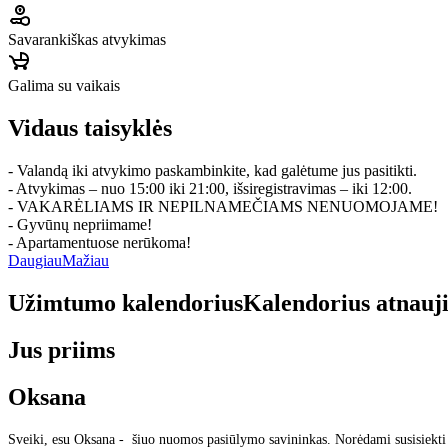
Savarankiškas atvykimas
Galima su vaikais
Vidaus taisyklės
- Valandą iki atvykimo paskambinkite, kad galėtume jus pasitikti.
- Atvykimas – nuo 15:00 iki 21:00, išsiregistravimas – iki 12:00.
- VAKARĖLIAMS IR NEPILNAMEČIAMS NENUOMOJAME!
- Gyvūnų nepriimame!
- Apartamentuose nerūkoma!
Daugiau
Mažiau
Užimtumo kalendorius
Kalendorius atnauj
Jus priims
Oksana
Sveiki, esu Oksana - šiuo nuomos pasiūlymo savininkas. Norėdami susisiekti