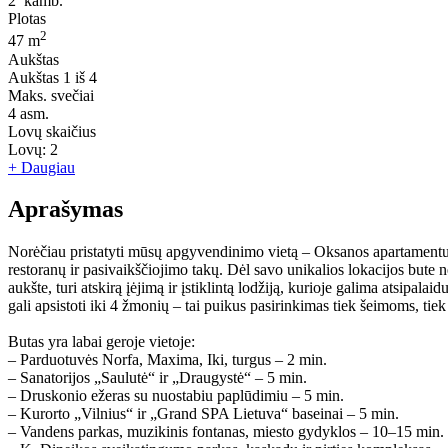
2
kamb.
Plotas
2
47 m
Aukštas
Aukštas
1 iš 4
Maks. svečiai
4
asm.
Lovų skaičius
Lovų:
2
+ Daugiau
Aprašymas
Norėčiau pristatyti mūsų apgyvendinimo vietą – Oksanos apartamentus
restoranų ir pasivaikščiojimo takų. Dėl savo unikalios lokacijos but
aukšte, turi atskirą įėjimą ir įstiklintą lodžiją, kurioje galima atsipala
gali apsistoti iki 4 žmonių – tai puikus pasirinkimas tiek šeimoms, tie
Butas yra labai geroje vietoje:
– Parduotuvės Norfa, Maxima, Iki, turgus – 2 min.
– Sanatorijos „Saulutė“ ir „Draugystė“ – 5 min.
– Druskonio ežeras su nuostabiu paplūdimiu – 5 min.
– Kurorto „Vilnius“ ir „Grand SPA Lietuva“ baseinai – 5 min.
– Vandens parkas, muzikinis fontanas, miesto gydyklos – 10–15 min.