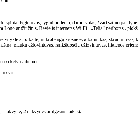
 5 min.
pinta, lygintuvas, lyginimo lenta, darbo stalas, švari satino patalynė i
ono antčiužinis, Bevielis internetas Wi-Fi - „Telia“ neribotas , plokšči
nė viryklė su orkaite, mikrobangų krosnelė, arbatinukas, skrudintuvas, ka
ašina, plaukų džiovintuvas, rankšluosčių džiovintuvas, higienos priem
 iki ketvirtadienio.
 anksto.
1 nakvynė, 2 nakvynės ar ilgesnis laikas).