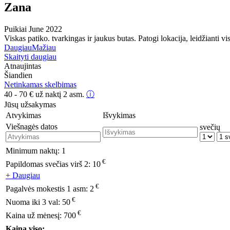
Zana
Puikiai
June 2022
Viskas patiko. tvarkingas ir jaukus butas. Patogi lokacija, leidžianti
Daugiau
Mažiau
Skaityti daugiau
Atnaujintas
Šiandien
Netinkamas skelbimas
40 - 70
€
už naktį 2 asm.
ⓘ
Jūsų užsakymas
Atvykimas
Išvykimas
Viešnagės datos
svečių
Minimum naktų:
1
€
Papildomas svečias virš 2:
10
+ Daugiau
€
Pagalvės mokestis 1 asm:
2
€
Nuoma iki 3 val:
50
€
Kaina už mėnesį:
700
Kaina viso: