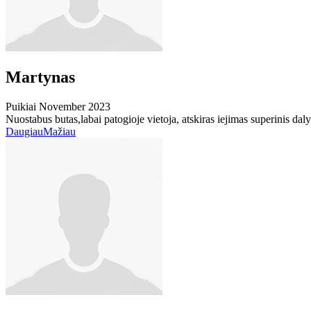
Martynas
Puikiai
November 2023
Nuostabus butas,labai patogioje vietoja, atskiras iejimas superinis dal
Daugiau
Mažiau