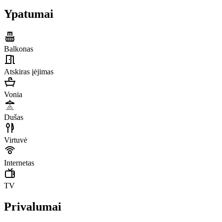
Ypatumai
Balkonas
Atskiras įėjimas
Vonia
Dušas
Virtuvė
Internetas
TV
Privalumai