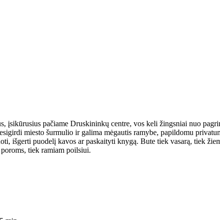
, įsikūrusius pačiame Druskininkų centre, vos keli žingsniai nuo pag
e nesigirdi miesto šurmulio ir galima mėgautis ramybe, papildomu priva
iduoti, išgerti puodelį kavos ar paskaityti knygą. Bute tiek vasarą, tiek ži
k poroms, tiek ramiam poilsiui.