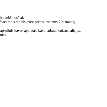
r rankšluosčiai.
aekranis didelis televizorius, rodantis 720 kanalų.
psulinis kavos aparatas, kava, arbata, cukrus, aliejus.
onės.