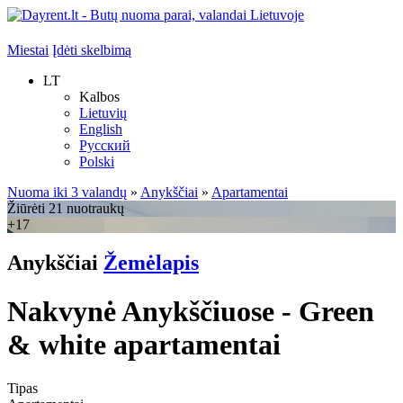
Miestai
Įdėti skelbimą
LT
Kalbos
Lietuvių
English
Русский
Polski
Nuoma iki 3 valandų
»
Anykščiai
»
Apartamentai
Žiūrėti 21 nuotraukų
+17
Anykščiai
Žemėlapis
Nakvynė Anykščiuose - Green
& white apartamentai
Tipas