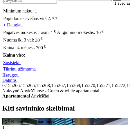
Minimum naktų:
1
€
Papildomas svečias virš 2:
5
+ Daugiau
€
€
Pagalvės mokestis 1 asm:
1
Augintinio mokestis:
10
€
Nuoma iki 3 val:
30
€
Kaina už mėnesį:
700
Kaina viso:
Susisiekti
Tikrinti užimtumą
Išsaugoti
Dalintis
0,155266,155265,155268,155267,155269,155270,155271,155272,1
Nakvynė Anykščiuose - Green & white apartamentai
Apartamentai
Anykščiai
Kiti savininko skelbimai
€
45
Kalendorius atnaujintas
1