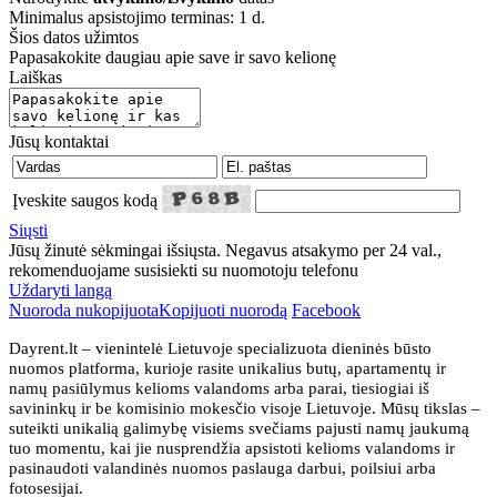
Minimalus apsistojimo terminas: 1 d.
Šios datos užimtos
Papasakokite daugiau apie save ir savo kelionę
Laiškas
Jūsų kontaktai
Įveskite saugos kodą
Siųsti
Jūsų žinutė sėkmingai išsiųsta. Negavus atsakymo per 24 val.,
rekomenduojame susisiekti su nuomotoju telefonu
Uždaryti langą
Nuoroda nukopijuota
Kopijuoti nuorodą
Facebook
Dayrent.lt – vienintelė Lietuvoje specializuota dieninės būsto
nuomos platforma, kurioje rasite unikalius butų, apartamentų ir
namų pasiūlymus kelioms valandoms arba parai, tiesiogiai iš
savininkų ir be komisinio mokesčio visoje Lietuvoje. Mūsų tikslas –
suteikti unikalią galimybę visiems svečiams pajusti namų jaukumą
tuo momentu, kai jie nusprendžia apsistoti kelioms valandoms ir
pasinaudoti valandinės nuomos paslauga darbui, poilsiui arba
fotosesijai.