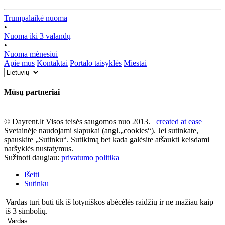
Trumpalaikė nuoma
•
Nuoma iki 3 valandų
•
Nuoma mėnesiui
Apie mus
Kontaktai
Portalo taisyklės
Miestai
Mūsų partneriai
© Dayrent.lt Visos teisės saugomos nuo 2013.
created at ease
Svetainėje naudojami slapukai (angl.„cookies“). Jei sutinkate,
spauskite „Sutinku“. Sutikimą bet kada galėsite atšaukti keisdami
naršyklės nustatymus.
Sužinoti daugiau:
privatumo politika
Išeiti
Sutinku
Vardas turi būti tik iš lotyniškos abėcėlės raidžių ir ne mažiau kaip
iš 3 simbolių.