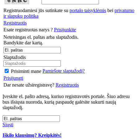
Registruodamiesi jūs sutinkate su
portalo taisyklėmis
bei
privatumo
ir slapukų politika
Registruotis
Esate registruotas narys ?
Prisijunkite
Neteisingas el. paštas arba slaptažodis.
Bandykite dar kartą.
Slaptažodis
Pamiršote slaptažodį?
Prisiminti mane
Prisijungti
Dar nesate užsiregistravę?
Registruotis
Įveskite el. pašto adresą, kuriuo registravotės portale. Šiuo adresu
bus išsiųsta nuoroda, kurią paspaudę galėsite sukurti naują
slaptažodį.
Siųsti
Iškilo klausimų? Kreipkitės!