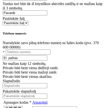
Vardas turi būti tik iš lotyniškos abėcėlės raidžių ir ne mažiau kaip
iš 3 simbolių.
Pasirinkite šalį
Telefono numeris
Nurodykite savo pilną telefono numerį su šalies kodu (pvz. 370
600 00000)
+
Ne mažiau kaip 12 simbolių.
Privalo būti bent viena didžioji raidė.
Privalo būti bent viena mažoji raidė.
Privalo būti bent vienas skaičius.
Slaptažodis
Pakartokite slaptažodį
Apsaugos kodas *
Atnaujinti