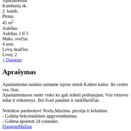
Apartamentai
Kambarių sk.
2
kamb.
Plotas
2
45 m
Aukštas
Aukštas
3 iš 5
Maks. svečiai
4
asm.
Lovų skaičius
Lovų:
2
+ Daugiau
Aprašymas
Apartamentai randasi ramiame rajone netoli Kalitos kalno. Iki centro
vos 1km.
Apartamentuose rasite visko ko gali reikėti poilsiaujant. Visi virtuves
indai ir reikmenys. Bei švari patalinė ir rankšluoščiai.
Netoliese parduotuvė Norfa,Maxima. picerija ir kebabine.
- Galima bekomtaktinis apgyvendinimas.
- Galima apsistoti 24 valandas.
Daugiau
Mažiau