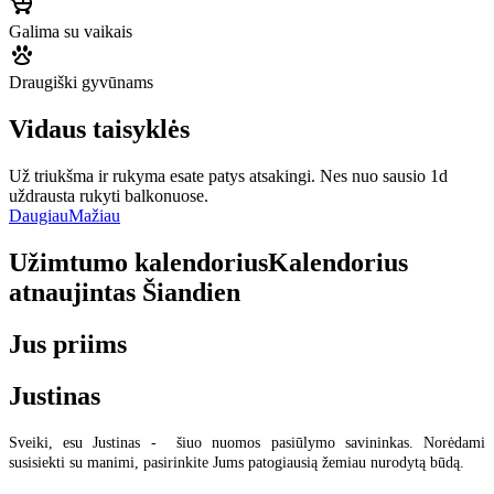
Galima su vaikais
Draugiški gyvūnams
Vidaus taisyklės
Už triukšma ir rukyma esate patys atsakingi. Nes nuo sausio 1d
uždrausta rukyti balkonuose.
Daugiau
Mažiau
Užimtumo kalendorius
Kalendorius
atnaujintas
Šiandien
Jus priims
Justinas
Sveiki, esu Justinas - šiuo nuomos pasiūlymo savininkas. Norėdami
susisiekti su manimi, pasirinkite Jums patogiausią žemiau nurodytą būdą.