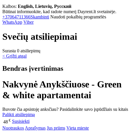
Kalbos:
English, Lietuvių, Русский
Būtinai informuokite, kad radote numerį Dayrent.lt svetainėje.
+37064711366
Skambinti
Naudoti pokalbių programėlės
WhatsApp
Viber
Svečių atsiliepimai
Surasta 0 atsiliepimų
< Grįžti atgal
Bendras įvertinimas
Nakvynė Anykščiuose - Green
& white apartamentai
Buvote čia apsistoję anksčiau? Pasidalinkite savo įspūdžiais su kitais
Palikti atsiliepimą
€
Susisiekti
48
Nuotraukos
Aprašymas
Jus priims
Vieta mieste