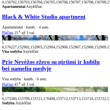
0,156702,156703,156704,156705,156706,156707,156708,156709,1
Apartamentai
Anykščiai
Black & White Studio apartment
Apartamentai · kamb. · 4 asm.
€
Plačiau
25
už 3 val.
€
99
Kalendorius atnaujintas
1
0,176227,152902,152903,152904,152906,152907,152908,152909,1
Visa sodyba
Anykščiai
Prie Nevėžos ežero su pirtimi ir kubilu
bei nameliu medyje
Visa sodyba · kamb. · 6 asm.
€
Plačiau
45
už 3 val.
€
85
Kalendorius atnaujintas
1
0,173360,153709,153721,170498,153712,153713,153716,153722,1
Sodyba
Anykščiai