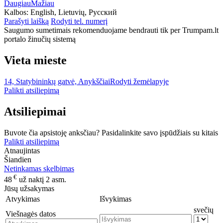
Daugiau
Mažiau
Kalbos:
English, Lietuvių, Русский
Parašyti laišką
Rodyti tel. numerį
Saugumo sumetimais rekomenduojame bendrauti tik per Trumpam.lt
portalo žinučių sistemą
Vieta mieste
14, Statybininkų gatvė, Anykščiai
Rodyti žemėlapyje
Palikti atsiliepimą
Atsiliepimai
Buvote čia apsistoję anksčiau? Pasidalinkite savo įspūdžiais su kitais
Palikti atsiliepimą
Atnaujintas
Šiandien
Netinkamas skelbimas
€
48
už naktį 2 asm.
Jūsų užsakymas
Atvykimas
Išvykimas
svečių
Viešnagės datos