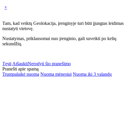
×
Tam, kad veiktų Geolokacija, įrenginyje turi būti įjungtas leidimas
nustatyti vietovę.
Nustatymas, priklausomai nuo įrenginio, gali suveikti po kelių
sekundžių.
Tęsti
Atšaukti
Nerodyti šio pranešimo
Pranešti apie spamą
Trumpalaikė nuoma
Nuoma mėnesiui
Nuoma iki 3 valandų