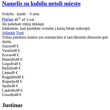
Namelis su kubilu netoli miesto
Sodyba · kamb. · 6 asm.
€
Plačiau
40
už 3 val.
Jūs paliekate mūsų tinklapį.
Isitikinkite, kad pasitikite svetaine į kurią būsite nukreipti.
Atšaukti
Tęsti
Toliau pateiktos kainos yra orientacinės ir tam tikromis dienomis gali
skirtis.
Sausis
48 €
Vasaris
48 €
Kovas
48 €
Balandis
48 €
Gegužė
48 €
Birželis
48 €
Liepa
48 €
Rugpjūtis
48 €
Rugsėjis
48 €
Spalis
48 €
Lapkritis
48 €
Gruodis
48 €
Justinas