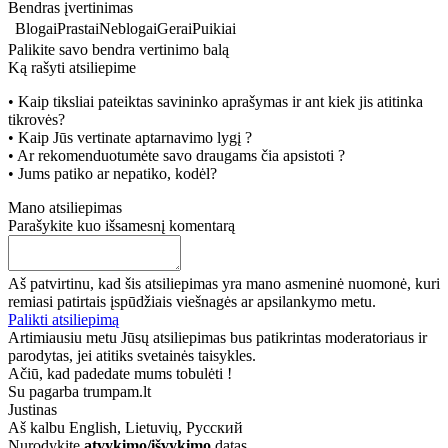
Bendras įvertinimas
Blogai
Prastai
Neblogai
Gerai
Puikiai
Palikite savo bendra vertinimo balą
Ką rašyti atsiliepime
• Kaip tiksliai pateiktas savininko aprašymas ir ant kiek jis atitinka
tikrovės?
• Kaip Jūs vertinate aptarnavimo lygį ?
• Ar rekomenduotumėte savo draugams čia apsistoti ?
• Jums patiko ar nepatiko, kodėl?
Mano atsiliepimas
Parašykite kuo išsamesnį komentarą
Aš patvirtinu, kad šis atsiliepimas yra mano asmeninė nuomonė, kuri
remiasi patirtais įspūdžiais viešnagės ar apsilankymo metu.
Palikti atsiliepimą
Artimiausiu metu Jūsų atsiliepimas bus patikrintas moderatoriaus ir
parodytas, jei atitiks svetainės taisykles.
Ačiū, kad padedate mums tobulėti !
Su pagarba trumpam.lt
Justinas
Aš kalbu
English, Lietuvių, Русский
Nurodykite
atvykimo/išvykimo
datas