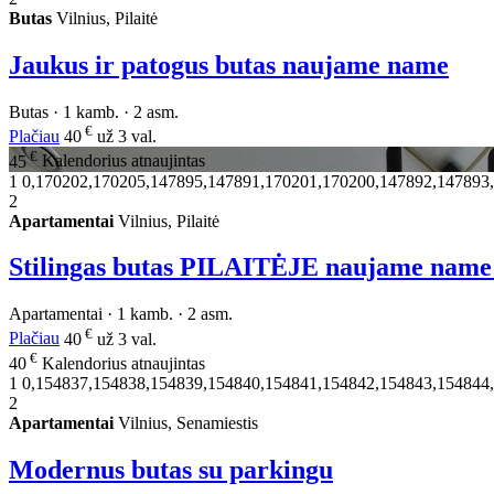
Butas
Vilnius, Pilaitė
Jaukus ir patogus butas naujame name
Butas · 1 kamb. · 2 asm.
€
Plačiau
40
už 3 val.
€
45
Kalendorius atnaujintas
1
0,170202,170205,147895,147891,170201,170200,147892,147893
2
Apartamentai
Vilnius, Pilaitė
Stilingas butas PILAITĖJE naujame name
Apartamentai · 1 kamb. · 2 asm.
€
Plačiau
40
už 3 val.
€
40
Kalendorius atnaujintas
1
0,154837,154838,154839,154840,154841,154842,154843,154844
2
Apartamentai
Vilnius, Senamiestis
Modernus butas su parkingu