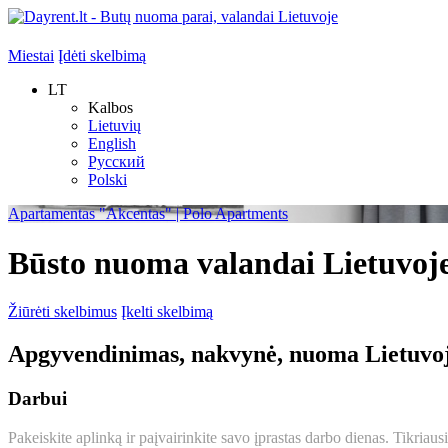
Miestai
Įdėti skelbimą
LT
Kalbos
Lietuvių
English
Русский
Polski
Apartamentas "Akcentas" | Polo Apartments
Būsto nuoma valandai Lietuvoj
Žiūrėti skelbimus
Įkelti skelbimą
Apgyvendinimas, nakvynė, nuoma Lietuvo
Darbui
Pakeiskite aplinką ir paįvairinkite savo įprastas darbo dienas. Tikriausi