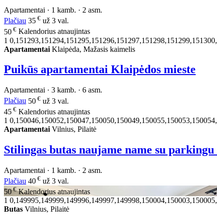
Apartamentai · 1 kamb. · 2 asm.
€
Plačiau
35
už 3 val.
€
50
Kalendorius atnaujintas
1
0,151293,151294,151295,151296,151297,151298,151299,151300
Apartamentai
Klaipėda, Mažasis kaimelis
Puikūs apartamentai Klaipėdos mieste
Apartamentai · 3 kamb. · 6 asm.
€
Plačiau
50
už 3 val.
€
45
Kalendorius atnaujintas
1
0,150046,150052,150047,150050,150049,150055,150053,150054
Apartamentai
Vilnius, Pilaitė
Stilingas butas naujame name su parkin
Apartamentai · 1 kamb. · 2 asm.
€
Plačiau
40
už 3 val.
€
50
Kalendorius atnaujintas
1
0,149995,149999,149996,149997,149998,150004,150003,150005
Butas
Vilnius, Pilaitė