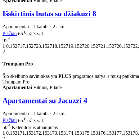
Apartamentai
Vilnius, Pilaitė
Išskirtinis butas su džiakuzi
8
Apartamentai · 1 kamb. · 2 asm.
€
Plačiau
65
už 3 val.
€
95
1
0,152717,152723,152718,152719,152720,152721,152726,152722
2
Trumpam Pro
Šio skelbimo savininkas yra
PLUS
programos narys ir mūsų patikima
Trumpam Pro
Apartamentai
Vilnius, Pilaitė
Apartamentai su Jacuzzi
4
Apartamentai · 1 kamb. · 2 asm.
€
Plačiau
65
už 3 val.
€
50
Kalendorius atnaujintas
1
0,153171,153172,153173,153174,153175,153176,153177,153178
2