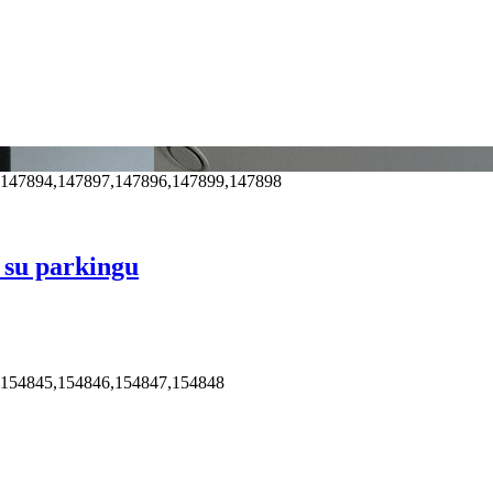
,147894,147897,147896,147899,147898
 su parkingu
,154845,154846,154847,154848