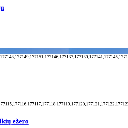
gu
,177148,177149,177151,177146,177137,177139,177141,177145,177
177115,177116,177117,177118,177119,177120,177121,177122,1771
ikių ežero