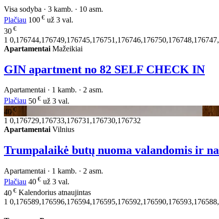
Visa sodyba · 3 kamb. · 10 asm.
€
Plačiau
100
už 3 val.
€
30
1
0,176744,176749,176745,176751,176746,176750,176748,176747
Apartamentai
Mažeikiai
GIN apartment no 82 SELF CHECK IN
Apartamentai · 1 kamb. · 2 asm.
€
Plačiau
50
už 3 val.
€
40
1
0,176729,176733,176731,176730,176732
Apartamentai
Vilnius
Trumpalaikė butų nuoma valandomis ir na
Apartamentai · 1 kamb. · 2 asm.
€
Plačiau
40
už 3 val.
€
40
Kalendorius atnaujintas
1
0,176589,176596,176594,176595,176592,176590,176593,176588