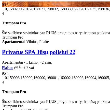
€
95
1
0,158029,170164,158031,158032,158033,158034,158035,158036
4
Trumpam Pro
Šio skelbimo savininkas yra
PLUS
programos narys ir mūsų patikima
Trumpam Pro
Apartamentai
Vilnius, Pilaitė
Privatus SPA Jūsų poilsiui
22
Apartamentai · 1 kamb. · 2 asm.
€
Plačiau
65
už 3 val.
€
95
1
0,159998,159999,160000,160001,160002,160003,160004,160005
4
Trumpam Pro
Šio skelbimo savininkas yra
PLUS
programos narys ir mūsų patikima
Trumpam Pro