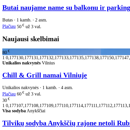
Butai naujame name su balkonu ir parkin
Butas · 1 kamb. · 2 asm.
€
Plačiau
50
už 3 val.
Naujausi skelbimai
€
80
1
0,177130,177131,177132,177133,177135,177138,177150,177147
Unikalios nakvynės
Vilnius
Chill & Grill namai Vilniuje
Unikalios nakvynės · 1 kamb. · 4 asm.
€
Plačiau
60
už 3 val.
€
30
1
0,177107,177108,177109,177110,177114,177111,177112,177113,
Visa sodyba
Anykščiai
Tilvikų sodyba Anykščių rajone netoli Rub