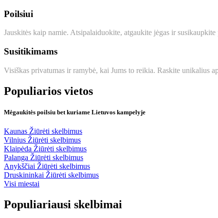
Poilsiui
Jauskitės kaip namie. Atsipalaiduokite, atgaukite jėgas ir susikaupkite
Susitikimams
Visiškas privatumas ir ramybė, kai Jums to reikia. Raskite unikalius 
Populiarios vietos
Mėgaukitės poilsiu bet kuriame Lietuvos kampelyje
Kaunas
Žiūrėti skelbimus
Vilnius
Žiūrėti skelbimus
Klaipėda
Žiūrėti skelbimus
Palanga
Žiūrėti skelbimus
Anykščiai
Žiūrėti skelbimus
Druskininkai
Žiūrėti skelbimus
Visi miestai
Populiariausi skelbimai