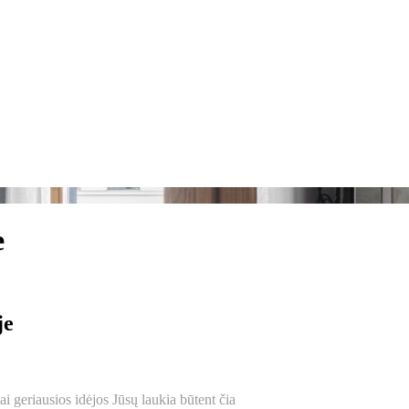
e
je
ai geriausios idėjos Jūsų laukia būtent čia