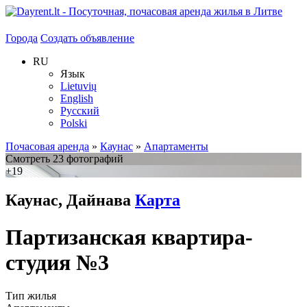
Города
Создать объявление
RU
Язык
Lietuvių
English
Русский
Polski
Почасовая аренда
»
Каунас
»
Апартаменты
Смотреть 23 фотографий
+19
Каунас, Дайнава
Карта
Партизанская квартира-
студия №3
Тип жилья