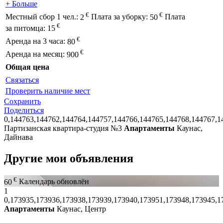
+ Больше
€
€
Местный сбор 1 чел.:
2
Плата за уборку:
50
Плата
€
за питомца:
15
€
Аренда на 3 часа:
80
€
Аренда на месяц:
900
Общая цена
Связаться
Проверить наличие мест
Сохранить
Поделиться
0,144763,144762,144764,144757,144766,144765,144768,144767,1
Партизанская квартира-студия №3
Апартаменты
Каунас,
Дайнава
Другие мои объявления
€
60
Календарь обновлён
1
0,173935,173936,173938,173939,173940,173951,173948,173945,1
Апартаменты
Каунас, Центр