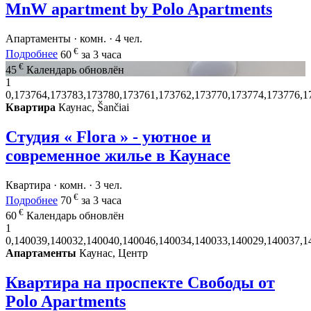
MnW apartment by Polo Apartments
Апартаменты · комн. · 4 чел.
€
Подробнее
60
за 3 часа
€
45
Календарь обновлён
1
0,173764,173783,173780,173761,173762,173770,173774,173776,1
Квартира
Каунас, Šančiai
Студия « Flora » - уютное и
современное жилье в Каунасе
Квартира · комн. · 3 чел.
€
Подробнее
70
за 3 часа
€
60
Календарь обновлён
1
0,140039,140032,140040,140046,140034,140033,140029,140037,1
Апартаменты
Каунас, Центр
Квартира на проспекте Свободы от
Polo Apartments