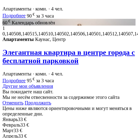
Апартаменты · комн. · 4 чел.
€
Подробнее
90
за 3 часа
€
60
Календарь обновлён
1
0,140508,140515,140510,140502,140506,140501,140512,140507,1
Апартаменты
Каунас, Центр
Элегантная квартира в центре города с
бесплатной парковкой
Апартаменты · комн. · 4 чел.
€
Подробнее
95
за 3 часа
Другие мои объявления
Вы покидаете наш сайт.
Мы не несём отвесвенности за содержимое этого сайта
Отменить
Продолжить
Цены ниже являются ориентировочными и могут меняться в
определенные дни.
Январь
33 €
Февраль
33 €
Март
33 €
Апрель
33 €