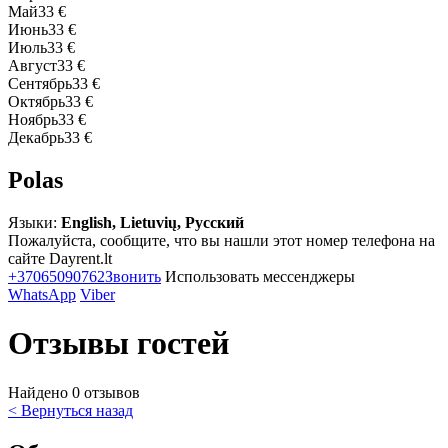
Май
33 €
Июнь
33 €
Июль
33 €
Август
33 €
Сентябрь
33 €
Октябрь
33 €
Ноябрь
33 €
Декабрь
33 €
Polas
Языки:
English, Lietuvių, Русский
Пожалуйста, сообщите, что вы нашли этот номер телефона на
сайте Dayrent.lt
+37065090762
Звонить
Использовать мессенджеры
WhatsApp
Viber
Отзывы гостей
Найдено 0 отзывов
< Вернуться назад