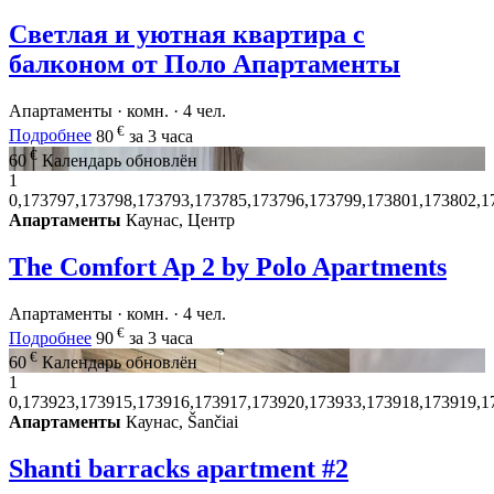
Светлая и уютная квартира с
балконом от Поло Апартаменты
Апартаменты · комн. · 4 чел.
€
Подробнее
80
за 3 часа
€
60
Календарь обновлён
1
0,173797,173798,173793,173785,173796,173799,173801,173802,1
Апартаменты
Каунас, Центр
The Comfort Ap 2 by Polo Apartments
Апартаменты · комн. · 4 чел.
€
Подробнее
90
за 3 часа
€
60
Календарь обновлён
1
0,173923,173915,173916,173917,173920,173933,173918,173919,1
Апартаменты
Каунас, Šančiai
Shanti barracks apartment #2