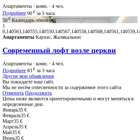
Апартаменты · комн. · 4 чел.
€
Подробнее
90
за 3 часа
€
50
Календарь обновлён
1
0,140563,140555,140550,140567,140558,140568,140561,140559,1
Апартаменты
Каунас, Жалякальнис
Современный лофт возле церкви
Апартаменты · комн. · 4 чел.
€
Подробнее
83
за 3 часа
Другие мои объявления
Вы покидаете наш сайт.
Мы не несём отвесвенности за содержимое этого сайта
Отменить
Продолжить
Цены ниже являются ориентировочными и могут меняться в
определенные дни.
Январь
35 €
Февраль
35 €
Март
35 €
Апрель
35 €
Май
35 €
Июнь
35 €