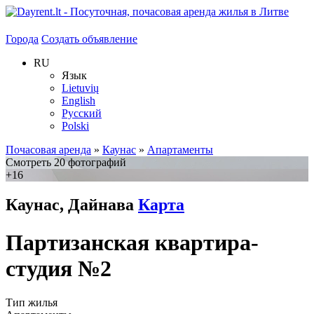
Города
Создать объявление
RU
Язык
Lietuvių
English
Русский
Polski
Почасовая аренда
»
Каунас
»
Апартаменты
Смотреть 20 фотографий
+16
Каунас, Дайнава
Карта
Партизанская квартира-
студия №2
Тип жилья