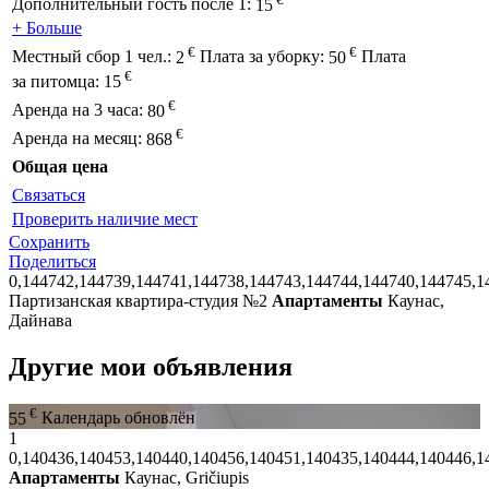
Дополнительный гость после 1:
15
+ Больше
€
€
Местный сбор 1 чел.:
2
Плата за уборку:
50
Плата
€
за питомца:
15
€
Аренда на 3 часа:
80
€
Аренда на месяц:
868
Общая цена
Связаться
Проверить наличие мест
Сохранить
Поделиться
0,144742,144739,144741,144738,144743,144744,144740,144745,1
Партизанская квартира-студия №2
Апартаменты
Каунас,
Дайнава
Другие мои объявления
€
55
Календарь обновлён
1
0,140436,140453,140440,140456,140451,140435,140444,140446,1
Апартаменты
Каунас, Gričiupis