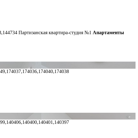
3,144734
Партизанская квартира-студия №1
Апартаменты
049,174037,174036,174040,174038
399,140406,140400,140401,140397