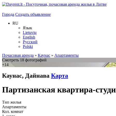
Города
Создать объявление
RU
Язык
Lietuvių
English
Русский
Polski
Почасовая аренда
»
Каунас
»
Апартаменты
Смотреть 18 фотографий
+14
Каунас, Дайнава
Карта
Партизанская квартира-студ
Тип жилья
Апартаменты
Кол. комнат