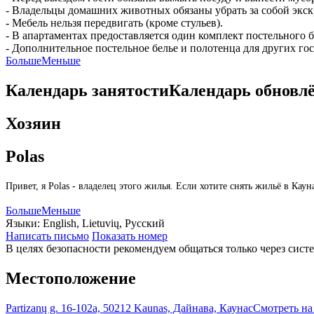
- Владельцы домашних животных обязаны убрать за собой экс
- Мебель нельзя передвигать (кроме стульев).
- В апартаментах предоставляется один комплект постельного б
- Дополнительное постельное белье и полотенца для других гос
Больше
Меньше
Календарь занятости
Календарь обновл
Хозяин
Polas
Привет, я Polas - владелец этого жилья. Если хотите снять жильё в К
Больше
Меньше
Языки:
English, Lietuvių, Русский
Написать письмо
Показать номер
В целях безопасности рекомендуем общаться только через сист
Местоположение
Partizanų g. 16-102a, 50212 Kaunas, Дайнава, Каунас
Смотреть на