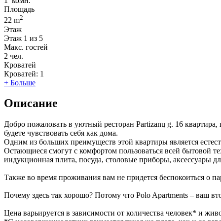
1
комн.
Площадь
2
22 m
Этаж
Этаж
1 из 5
Макс. гостей
2
чел.
Кроватей
Кроватей:
1
+ Больше
Описание
Добро пожаловать в уютный ресторан Partizanų g. 16 квартира
будете чувствовать себя как дома.
Одним из больших преимуществ этой квартиры является естестве
Остающиеся смогут с комфортом пользоваться всей бытовой тех
индукционная плита, посуда, столовые приборы, аксессуары дл
Также во время проживания вам не придется беспокоиться о па
Почему здесь так хорошо? Потому что Polo Apartments – ваш вт
Цена варьируется в зависимости от количества человек* и жив