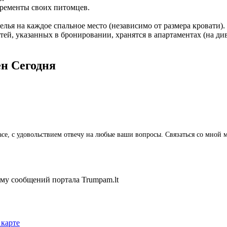
кременты своих питомцев.
елья на каждое спальное место (независимо от размера кровати).
тей, указанных в бронировании, хранятся в апартаментах (на ди
ён
Сегодня
аунасе, с удовольствием отвечу на любые ваши вопросы. Связаться со мн
ему сообщений портала Trumpam.lt
 карте