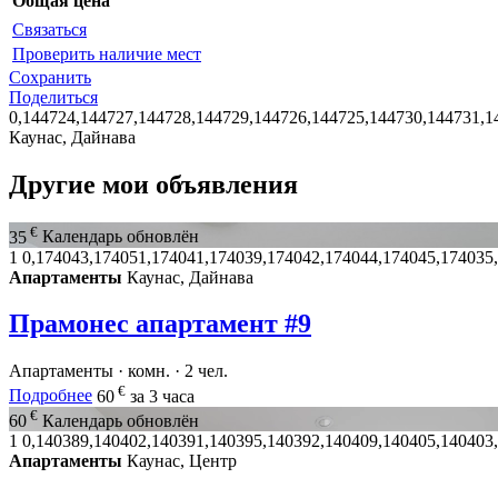
Общая цена
Связаться
Проверить наличие мест
Сохранить
Поделиться
0,144724,144727,144728,144729,144726,144725,144730,144731,1
Каунас, Дайнава
Другие мои объявления
€
35
Календарь обновлён
1
0,174043,174051,174041,174039,174042,174044,174045,174035
Апартаменты
Каунас, Дайнава
Прамонес апартамент #9
Апартаменты · комн. · 2 чел.
€
Подробнее
60
за 3 часа
€
60
Календарь обновлён
1
0,140389,140402,140391,140395,140392,140409,140405,140403
Апартаменты
Каунас, Центр