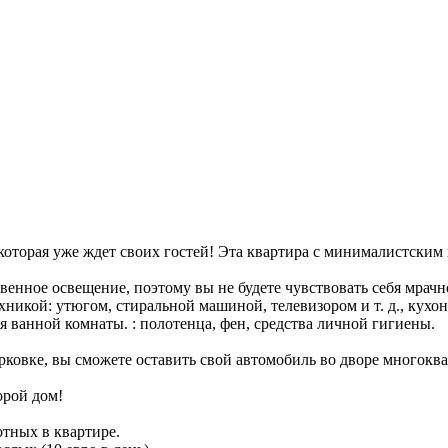
, которая уже ждет своих гостей! Эта квартира с минималистски
нное освещение, поэтому вы не будете чувствовать себя мрачно 
никой: утюгом, стиральной машиной, телевизором и т. д., кухон
я ванной комнаты. : полотенца, фен, средства личной гигиены.
рковке, вы сможете оставить свой автомобиль во дворе многокв
орой дом!
отных в квартире.