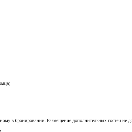
омца)
анному в бронировании. Размещение дополнительных гостей не до
р.