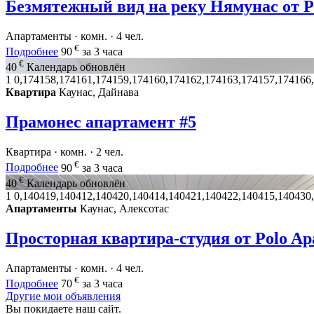
Безмятежный вид на реку Нямунас от P
Апартаменты · комн. · 4 чел.
€
Подробнее
90
за 3 часа
€
40
Календарь обновлён
1
0,174158,174161,174159,174160,174162,174163,174157,174166
Квартира
Каунас, Дайнава
Прамонес апартамент #5
Квартира · комн. · 2 чел.
€
Подробнее
90
за 3 часа
€
40
Календарь обновлён
1
0,140419,140412,140420,140414,140421,140422,140415,140430
Апартаменты
Каунас, Алексотас
Просторная квартира-студия от Polo Ap
Апартаменты · комн. · 4 чел.
€
Подробнее
70
за 3 часа
Другие мои объявления
Вы покидаете наш сайт.