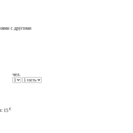
иями с другими
чел.
€
а:
15