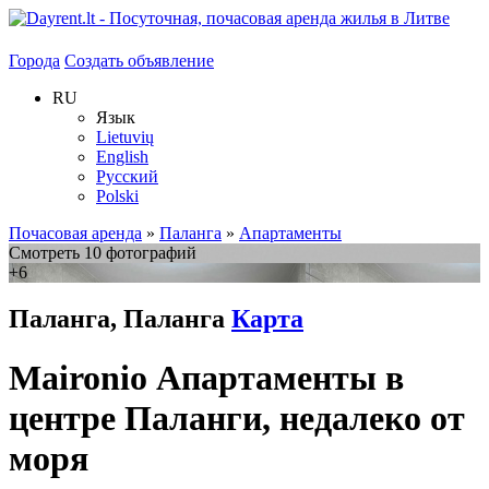
Города
Создать объявление
RU
Язык
Lietuvių
English
Русский
Polski
Почасовая аренда
»
Паланга
»
Апартаменты
Смотреть 10 фотографий
+6
Паланга, Паланга
Карта
Maironio Апартаменты в
центре Паланги, недалеко от
моря