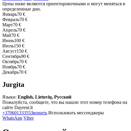
Цены ниже являются ориентировочными и могут меняться в
определенные дни.
Январь
70 €
Февраль
70 €
Март
70 €
Апрель
70 €
Май
70 €
Июнь
100 €
Июль
150 €
Август
150 €
Сентябрь
90 €
Октябрь
70 €
Ноябрь
70 €
Декабрь
70 €
Jurgita
Языки:
English, Lietuvių, Русский
Пожалуйста, сообщите, что вы нашли этот номер телефона на
сайте Dayrent.lt
+37060133355
Звонить
Использовать мессенджеры
WhatsApp
Viber