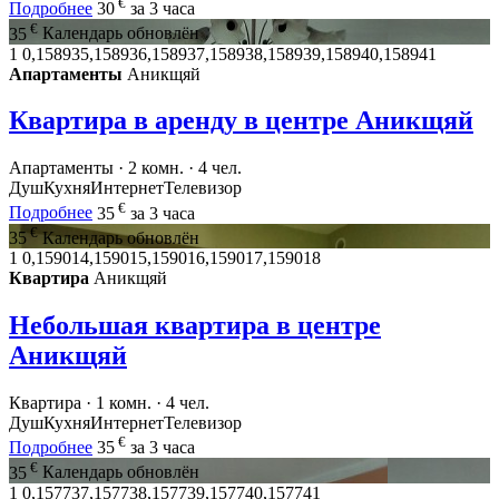
€
Подробнее
30
за 3 часа
€
35
Календарь обновлён
1
0,158935,158936,158937,158938,158939,158940,158941
Апартаменты
Аникщяй
Квартира в аренду в центре Аникщяй
Апартаменты · 2 комн. · 4 чел.
Душ
Кухня
Интернет
Телевизор
€
Подробнее
35
за 3 часа
€
35
Календарь обновлён
1
0,159014,159015,159016,159017,159018
Квартира
Аникщяй
Небольшая квартира в центре
Аникщяй
Квартира · 1 комн. · 4 чел.
Душ
Кухня
Интернет
Телевизор
€
Подробнее
35
за 3 часа
€
35
Календарь обновлён
1
0,157737,157738,157739,157740,157741