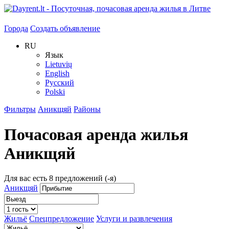
Города
Создать объявление
RU
Язык
Lietuvių
English
Русский
Polski
Фильтры
Аникщяй
Районы
Почасовая аренда жилья
Аникщяй
Для вас есть
8
предложений (-я)
Аникщяй
Жильё
Спецпредложение
Услуги и развлечения