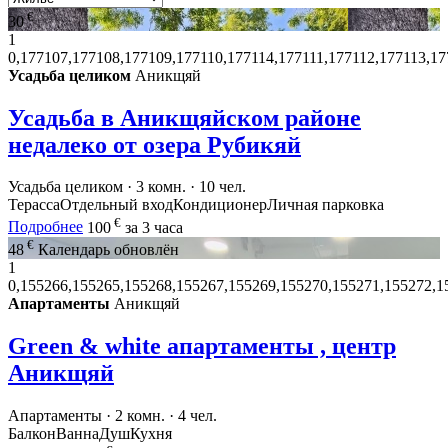
€
30
1
0,177107,177108,177109,177110,177114,177111,177112,177113,1
Усадьба целиком
Аникщяй
Усадьба в Аникщяйском районе
недалеко от озера Рубикяй
Усадьба целиком · 3 комн. · 10 чел.
Терасса
Отдельный вход
Кондиционер
Личная парковка
€
Подробнее
100
за 3 часа
€
48
Календарь обновлён
1
0,155266,155265,155268,155267,155269,155270,155271,155272,1
Апартаменты
Аникщяй
Green & white апартаменты , центр
Аникщяй
Апартаменты · 2 комн. · 4 чел.
Балкон
Ванна
Душ
Кухня