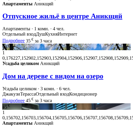
Апартаменты
Аникщяй
Отпускное жильё в центре Аникщяй
Апартаменты · 1 комн. · 4 чел.
Отдельный вход
Душ
Кухня
Интернет
€
Подробнее
35
за 3 часа
€
99
1
0,176227,152902,152903,152904,152906,152907,152908,152909,1
Усадьба целиком
Аникщяй
Дом на дереве с видом на озеро
Усадьба целиком · 3 комн. · 6 чел.
Джакузи
Терасса
Отдельный вход
Кондиционер
€
Подробнее
45
за 3 часа
€
45
1
0,156702,156703,156704,156705,156706,156707,156708,156709,1
Апартаменты
Аникщяй