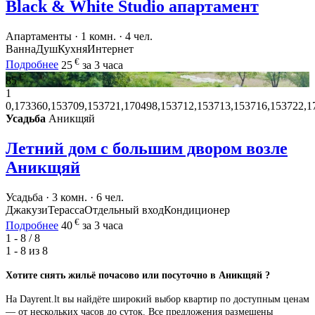
Black & White Studio апартамент
Апартаменты · 1 комн. · 4 чел.
Ванна
Душ
Кухня
Интернет
€
Подробнее
25
за 3 часа
€
85
1
0,173360,153709,153721,170498,153712,153713,153716,153722,1
Усадьба
Аникщяй
Летний дом с большим двором возле
Аникщяй
Усадьба · 3 комн. · 6 чел.
Джакузи
Терасса
Отдельный вход
Кондиционер
€
Подробнее
40
за 3 часа
1 - 8 / 8
1 - 8 из
8
Хотите снять жильё почасово или посуточно в Аникщяй ?
На Dayrent.lt вы найдёте широкий выбор квартир по доступным ценам
— от нескольких часов до суток. Все предложения размещены