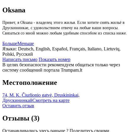
Oksana
Привет, я Oksana - владелец этого жилья. Если хотите снять жильё в
Друскининкае, с удовольствием отвечу на любые ваши вопросы.
Связаться со мной можно любым удобным способом из списка ниже.
Больше
Меньше
Языки:
Deutsch, English, Español, Français, Italiano, Lietuvių,
Polski, Русский
Написать письмо
Показать номер
В целях безопасности рекомендуем общаться только через
систему сообщений портала Trumpam.lt
Местоположение
74, M. K. Čiurlionio gatvė, Druskininkai,
Друскининкай
Смотреть на карте
Оставить отзыв
Отзывы
(3)
Останавливались здесь раньше ? Поделитесь своими