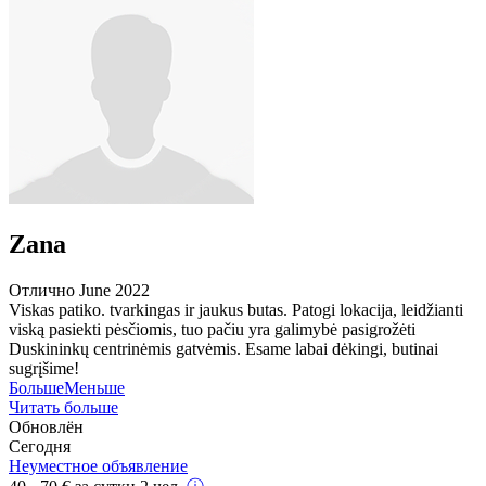
Zana
Отлично
June 2022
Viskas patiko. tvarkingas ir jaukus butas. Patogi lokacija, leidžianti
viską pasiekti pėsčiomis, tuo pačiu yra galimybė pasigrožėti
Duskininkų centrinėmis gatvėmis. Esame labai dėkingi, butinai
sugrįšime!
Больше
Меньше
Читать больше
Обновлён
Сегодня
Неуместное объявление