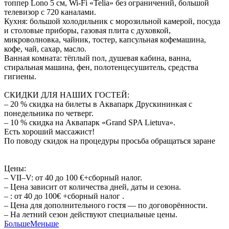
топпер Lono 5 см, Wi-Fi «Telia» без ограничений, большой
телевизор с 720 каналами.
Кухня: большой холодильник с морозильной камерой, посуда
и столовые приборы, газовая плита с духовкой,
микроволновка, чайник, тостер, капсульная кофемашина,
кофе, чай, сахар, масло.
Ванная комната: тёплый пол, душевая кабина, ванна,
стиральная машина, фен, полотенцесушитель, средства
гигиены.
СКИДКИ ДЛЯ НАШИХ ГОСТЕЙ:
– 20 % скидка на билеты в Аквапарк Друскининкая с
понедельника по четверг.
– 10 % скидка на Аквапарк «Grand SPA Lietuva».
Есть хороший массажист!
По поводу скидок на процедуры просьба обращаться заранe
Цены:
– VII–V: от 40 до 100 €+сборный налог.
– Цена зависит от количества дней, даты и сезона.
– : от 40 до 100€ +сборный налог .
– Цена для дополнительного гостя — по договорённости.
– На летний сезон действуют специальные цены.
Больше
Меньше