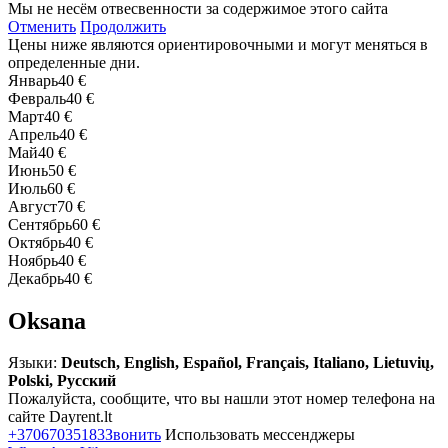
Мы не несём отвесвенности за содержимое этого сайта
Отменить
Продолжить
Цены ниже являются ориентировочными и могут меняться в
определенные дни.
Январь
40 €
Февраль
40 €
Март
40 €
Апрель
40 €
Май
40 €
Июнь
50 €
Июль
60 €
Август
70 €
Сентябрь
60 €
Октябрь
40 €
Ноябрь
40 €
Декабрь
40 €
Oksana
Языки:
Deutsch, English, Español, Français, Italiano, Lietuvių,
Polski, Русский
Пожалуйста, сообщите, что вы нашли этот номер телефона на
сайте Dayrent.lt
+37067035183
Звонить
Использовать мессенджеры