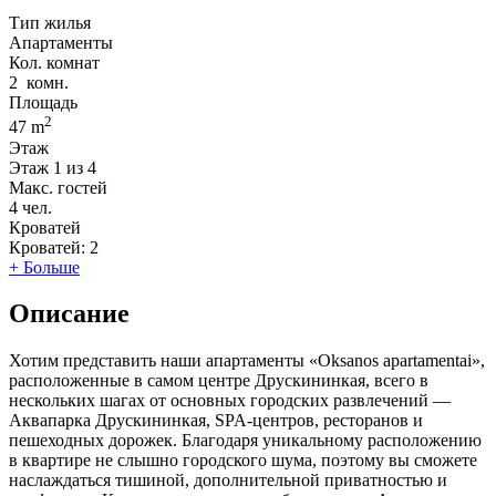
Тип жилья
Апартаменты
Кол. комнат
2
комн.
Площадь
2
47 m
Этаж
Этаж
1 из 4
Макс. гостей
4
чел.
Кроватей
Кроватей:
2
+ Больше
Описание
Хотим представить наши апартаменты «Oksanos apartamentai»,
расположенные в самом центре Друскининкая, всего в
нескольких шагах от основных городских развлечений —
Аквапарка Друскининкая, SPA-центров, ресторанов и
пешеходных дорожек. Благодаря уникальному расположению
в квартире не слышно городского шума, поэтому вы сможете
наслаждаться тишиной, дополнительной приватностью и