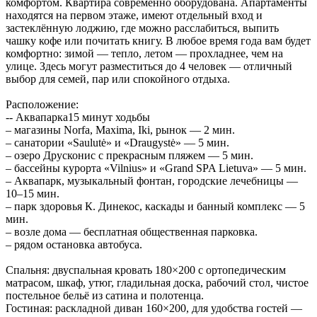
комфортом. Квартира современно оборудована. Апартаменты
находятся на первом этаже, имеют отдельный вход и
застеклённую лоджию, где можно расслабиться, выпить
чашку кофе или почитать книгу. В любое время года вам будет
комфортно: зимой — тепло, летом — прохладнее, чем на
улице. Здесь могут разместиться до 4 человек — отличный
выбор для семей, пар или спокойного отдыха.
Расположение:
-- Аквапарка15 минут ходьбы
– магазины Norfa, Maxima, Iki, рынок — 2 мин.
– санатории «Saulutė» и «Draugystė» — 5 мин.
– озеро Друсконис с прекрасным пляжем — 5 мин.
– бассейны курорта «Vilnius» и «Grand SPA Lietuva» — 5 мин.
– Аквапарк, музыкальный фонтан, городские лечебницы —
10–15 мин.
– парк здоровья К. Динекос, каскады и банный комплекс — 5
мин.
– возле дома — бесплатная общественная парковка.
– рядом остановка автобуса.
Спальня: двуспальная кровать 180×200 с ортопедическим
матрасом, шкаф, утюг, гладильная доска, рабочий стол, чистое
постельное бельё из сатина и полотенца.
Гостиная: раскладной диван 160×200, для удобства гостей —