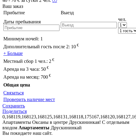
40 - 70
€
за сутки 2 чел.
ⓘ
Ваш заказ
Прибытие
Выезд
чел.
Даты пребывания
Минимум ночей:
1
€
Дополнительный гость после 2:
10
+ Больше
€
Местный сбор 1 чел.:
2
€
Аренда на 3 часа:
50
€
Аренда на месяц:
700
Общая цена
Связаться
Проверить наличие мест
Сохранить
Поделиться
0,168119,168123,168125,168131,168118,175167,168120,168127,1
Апартаменты Оксаны в центре Друскининкая! С отдельным
входом
Апартаменты
Друскининкай
Вы покидаете наш сайт.