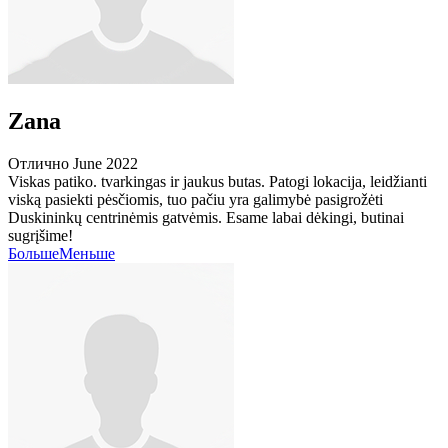
Zana
Отлично
June 2022
Viskas patiko. tvarkingas ir jaukus butas. Patogi lokacija, leidžianti
viską pasiekti pėsčiomis, tuo pačiu yra galimybė pasigrožėti
Duskininkų centrinėmis gatvėmis. Esame labai dėkingi, butinai
sugrįšime!
Больше
Меньше