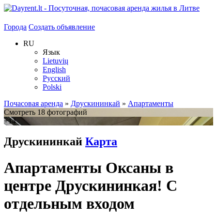
Города
Создать объявление
RU
Язык
Lietuvių
English
Русский
Polski
Почасовая аренда
»
Друскининкай
»
Апартаменты
Смотреть 18 фотографий
+14
Друскининкай
Карта
Апартаменты Оксаны в
центре Друскининкая! С
отдельным входом