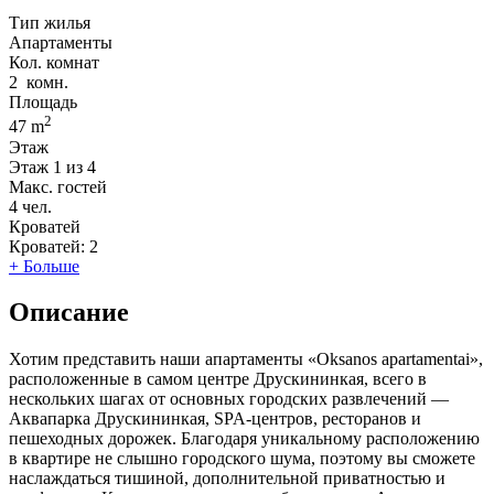
Тип жилья
Апартаменты
Кол. комнат
2
комн.
Площадь
2
47 m
Этаж
Этаж
1 из 4
Макс. гостей
4
чел.
Кроватей
Кроватей:
2
+ Больше
Описание
Хотим представить наши апартаменты «Oksanos apartamentai»,
расположенные в самом центре Друскининкая, всего в
нескольких шагах от основных городских развлечений —
Аквапарка Друскининкая, SPA-центров, ресторанов и
пешеходных дорожек. Благодаря уникальному расположению
в квартире не слышно городского шума, поэтому вы сможете
наслаждаться тишиной, дополнительной приватностью и