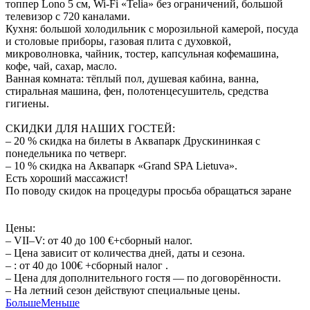
топпер Lono 5 см, Wi-Fi «Telia» без ограничений, большой
телевизор с 720 каналами.
Кухня: большой холодильник с морозильной камерой, посуда
и столовые приборы, газовая плита с духовкой,
микроволновка, чайник, тостер, капсульная кофемашина,
кофе, чай, сахар, масло.
Ванная комната: тёплый пол, душевая кабина, ванна,
стиральная машина, фен, полотенцесушитель, средства
гигиены.
СКИДКИ ДЛЯ НАШИХ ГОСТЕЙ:
– 20 % скидка на билеты в Аквапарк Друскининкая с
понедельника по четверг.
– 10 % скидка на Аквапарк «Grand SPA Lietuva».
Есть хороший массажист!
По поводу скидок на процедуры просьба обращаться заранe
Цены:
– VII–V: от 40 до 100 €+сборный налог.
– Цена зависит от количества дней, даты и сезона.
– : от 40 до 100€ +сборный налог .
– Цена для дополнительного гостя — по договорённости.
– На летний сезон действуют специальные цены.
Больше
Меньше