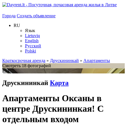
Города
Создать объявление
RU
Язык
Lietuvių
English
Русский
Polski
Краткосрочная аренда
»
Друскининкай
»
Апартаменты
Смотреть 18 фотографий
+14
Друскининкай
Карта
Апартаменты Оксаны в
центре Друскининкая! С
отдельным входом