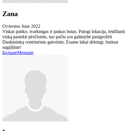
Zana
Отлично
June 2022
Viskas patiko. tvarkingas ir jaukus butas. Patogi lokacija, leidžianti
viską pasiekti pėsčiomis, tuo pačiu yra galimybė pasigrožėti
Duskininkų centrinėmis gatvėmis. Esame labai dėkingi, butinai
sugrįšime!
Больше
Меньше