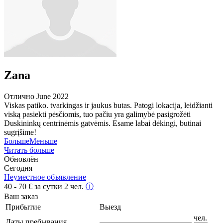
Zana
Отлично
June 2022
Viskas patiko. tvarkingas ir jaukus butas. Patogi lokacija, leidžianti
viską pasiekti pėsčiomis, tuo pačiu yra galimybė pasigrožėti
Duskininkų centrinėmis gatvėmis. Esame labai dėkingi, butinai
sugrįšime!
Больше
Меньше
Читать больше
Обновлён
Сегодня
Неуместное объявление
40 - 70
€
за сутки 2 чел.
ⓘ
Ваш заказ
Прибытие
Выезд
чел.
Даты пребывания