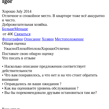
Igor
Хорошо
July 2014
Отличное и спокойное место. В квартире тоже всё аккуратно
и чисто.
Доброжелательная хозяйка.
Больше
Меньше
от 40€
Связаться
Фотографии
Описание
Хозяин
Местоположение
Общая оценка
Ужасно
Плохо
Неплохо
Хорошо
Отлично
Поставьте свою общую оценку
Что писать в отзыве
• Насколько описание предложения соответствует
действительности
• Что вам понравилось, а что нет и на что стоит обратить
внимание
• Оправдались ли ваши ожидания ?
• Как вы оцениваете уровень обслуживания ?
• Вы бы порекомендовали друзьям остановиться там же?