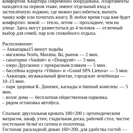
комфортом. Квартира современно оборудована. Апартаменты
находятся на первом этаже, имеют отдельный вход и
застеклённую лоджию, где можно расслабиться, выпить
чашку кофе или почитать книгу. В любое время года вам будет
комфортно: зимой — тепло, летом — прохладнее, чем на
улице. Здесь могут разместиться до 4 человек — отличный
выбор для семей, пар или спокойного отдыха.
Расположение:
-- Аквапарка15 минут ходьбы
– магазины Norfa, Maxima, Iki, рынок — 2 мин.
– санатории «Saulutė» и «Draugystė» — 5 мин.
– озеро Друсконис с прекрасным пляжем — 5 мин.
– бассейны курорта «Vilnius» и «Grand SPA Lietuva» — 5 мин.
– Аквапарк, музыкальный фонтан, городские лечебницы —
10–15 мин.
– парк здоровья К. Динекос, каскады и банный комплекс — 5
мин.
– возле дома — бесплатная общественная парковка.
– рядом остановка автобуса.
Спальня: двуспальная кровать 180×200 с ортопедическим
матрасом, шкаф, утюг, гладильная доска, рабочий стол, чистое
постельное бельё из сатина и полотенца.
Гостиная: раскладной диван 160×200, для удобства гостей —