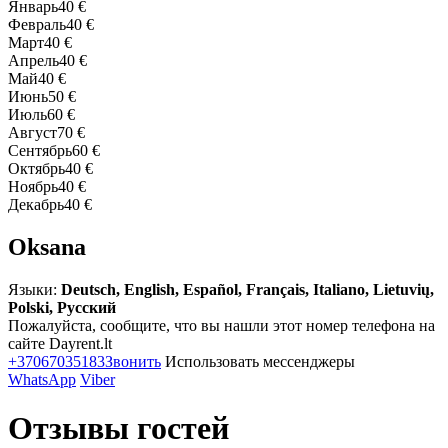
Январь
40 €
Февраль
40 €
Март
40 €
Апрель
40 €
Май
40 €
Июнь
50 €
Июль
60 €
Август
70 €
Сентябрь
60 €
Октябрь
40 €
Ноябрь
40 €
Декабрь
40 €
Oksana
Языки:
Deutsch, English, Español, Français, Italiano, Lietuvių,
Polski, Русский
Пожалуйста, сообщите, что вы нашли этот номер телефона на
сайте Dayrent.lt
+37067035183
Звонить
Использовать мессенджеры
WhatsApp
Viber
Отзывы гостей