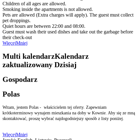
Children of all ages are allowed.
Smoking inside the apartments is not allowed.
Pets are allowed (Extra charges will apply). The guest must collect
pet droppings.
Quiet hours are between 22:00 and 08:00.
Guest must wash their used dishes and take out the garbage before
their check-out
Więcej
Mniej
Multi kalendarz
Kalendarz
zaktualizowany
Dzisiaj
Gospodarz
Polas
Witam, jestem Polas - właścicielem tej oferty. Zapewniam
krótkoterminowy wynajem mieszkania na doby w Kownie. Aby się ze mną
skontaktować, proszę wybrać najdogodniejszy sposób z listy poniżej.
Więcej
Mniej