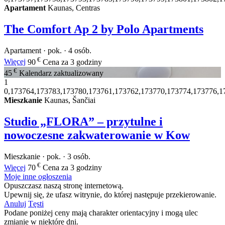
Apartament
Kaunas, Centras
The Comfort Ap 2 by Polo Apartments
Apartament · pok. · 4 osób.
€
Więcej
90
Cena za 3 godziny
€
45
Kalendarz zaktualizowany
1
0,173764,173783,173780,173761,173762,173770,173774,173776,1
Mieszkanie
Kaunas, Šančiai
Studio „FLORA” – przytulne i
nowoczesne zakwaterowanie w Kow
Mieszkanie · pok. · 3 osób.
€
Więcej
70
Cena za 3 godziny
Moje inne ogłoszenia
Opuszczasz naszą stronę internetową.
Upewnij się, że ufasz witrynie, do której następuje przekierowanie.
Anuluj
Tęsti
Podane poniżej ceny mają charakter orientacyjny i mogą ulec
zmianie w niektóre dni.