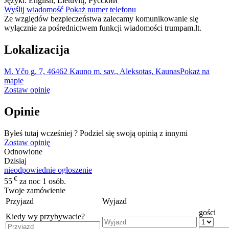
Języki:
English, Lietuvių, Русский
Wyślij wiadomość
Pokaż numer telefonu
Ze względów bezpieczeństwa zalecamy komunikowanie się
wyłącznie za pośrednictwem funkcji wiadomości trumpam.lt.
Lokalizacija
M. Yčo g. 7, 46462 Kauno m. sav., Aleksotas, Kaunas
Pokaż na
mapie
Zostaw opinię
Opinie
Byłeś tutaj wcześniej ? Podziel się swoją opinią z innymi
Zostaw opinię
Odnowione
Dzisiaj
nieodpowiednie ogłoszenie
€
55
za noc 1 osób.
Twoje zamówienie
Przyjazd
Wyjazd
gości
Kiedy wy przybywacie?