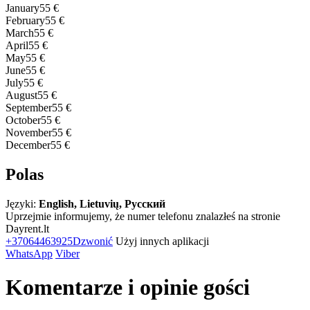
January
55 €
February
55 €
March
55 €
April
55 €
May
55 €
June
55 €
July
55 €
August
55 €
September
55 €
October
55 €
November
55 €
December
55 €
Polas
Języki:
English, Lietuvių, Русский
Uprzejmie informujemy, że numer telefonu znalazłeś na stronie
Dayrent.lt
+37064463925
Dzwonić
Użyj innych aplikacji
WhatsApp
Viber
Komentarze i opinie gości