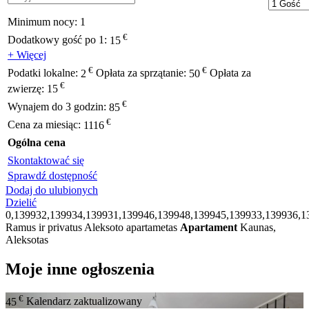
Minimum nocy:
1
€
Dodatkowy gość po 1:
15
+ Więcej
€
€
Podatki lokalne:
2
Opłata za sprzątanie:
50
Opłata za
€
zwierzę:
15
€
Wynajem do 3 godzin:
85
€
Cena za miesiąc:
1116
Ogólna cena
Skontaktować się
Sprawdź dostępność
Dodaj do ulubionych
Dzielić
0,139932,139934,139931,139946,139948,139945,139933,139936,1
Ramus ir privatus Aleksoto apartametas
Apartament
Kaunas,
Aleksotas
Moje inne ogłoszenia
€
45
Kalendarz zaktualizowany