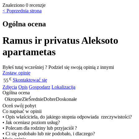
Znaleziono 0 recenzje
< Poprzednia strona
Ogólna ocena
Ramus ir privatus Aleksoto
apartametas
Byłeś tutaj wcześniej ? Podziel się swoją opinią z innymi
Zostaw opinię
€
Skontaktować się
55
Zdjęcia
Opis
Gospodarz
Lokalizacija
Ogólna ocena
Okropne
Złe
Średnie
Dobre
Doskonałe
Oceń swój pobyt
Co napisać w opinii
• Opis właściciela, do jakiego stopnia odpowiada rzeczywistości?
• Jak oceniasz poziom usług?
• Polecam dla rodziny lub przyjaciół ?
• Ci się podobało lub nie podobało, i dlaczego?