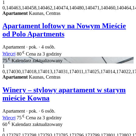
1
0,140463,140458,140462,140474,140480,140471,140460,140464,1
Apartament
Kaunas, Centras
Apartament loftowy na Nowym Mieście
od Polo Apartments
Apartament · pok. · 4 osób.
€
Więcej
80
Cena za 3 godziny
€
75
Kalendarz zaktualizowany
1
0,174030,174018,174013,174031,174011,174025,174014,174022,1
Apartament
Kaunas, Centras
Winery – stylowy apartament w starym
mieście Kowna
Apartament · pok. · 6 osób.
€
Więcej
75
Cena za 3 godziny
€
60
Kalendarz zaktualizowany
1
0,173797,173798,173793,173785,173796,173799,173801,173802,1