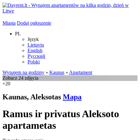
Miasta
Dodaj ogłoszenie
PL
Język
Lietuvių
English
Русский
Polski
Wynajem na godziny
»
Kaunas
»
Apartament
Zobacz 24 zdjęcia
+20
Kaunas, Aleksotas
Mapa
Ramus ir privatus Aleksoto
apartametas