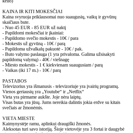
kelio)
KAINA IR KITI MOKESČIAI
Kaina svyruoja priklausomai nuo suaugusių, vaikų ir gyvūnų
skaičiaus bute.
- Nuo 45 EUR - 85 EUR už naktį
- Papildomi mokesčiai ir įkainiai:
- Papildomo svečio mokestis - 10€ / para
- Mokestis už gyvūną - 10€ / parą
- Papildoma užvalkalų pakuotė - 10€ / pak.
- Buto valymo paslauga (1 yra privaloma. Galima užsisakyti
papildomą valymą) - 40€ / viešnagę
- Miesto mokestis - 1 € kiekvienam suaugusiam / parą
- Vaikas (iki 17 m.) - 10€ / parą
PASTABOS
Televizorius yra išmanusis - televizoriuje yra įvairių programų.
Vienos geriausių yra „Youtube“ ir „Netflix“
Vieta yra pirmame aukšte. Joje nėra laiptų.
Visas butas yra jūsų. Jums nereikia dalintis jokia erdve su kitais
svečiais ar žmonėmis.
VIETA MIESTE
Kaimynystėje ramu, aplinkui draugiški žmonės.
Aleksotas turi savo istoriją. Šioje vietovėje yra 3 fortai ir daugybė