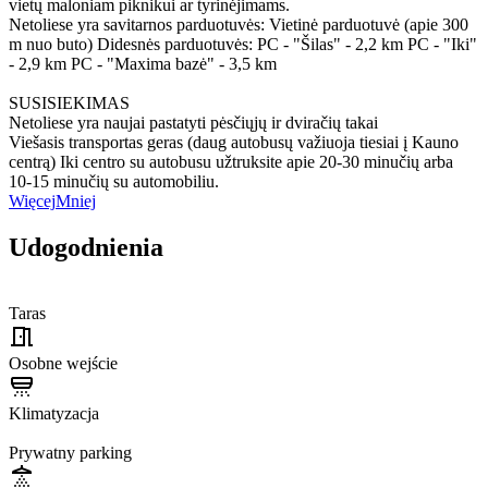
vietų maloniam piknikui ar tyrinėjimams.
Netoliese yra savitarnos parduotuvės: Vietinė parduotuvė (apie 300
m nuo buto) Didesnės parduotuvės: PC - "Šilas" - 2,2 km PC - "Iki"
- 2,9 km PC - "Maxima bazė" - 3,5 km
SUSISIEKIMAS
Netoliese yra naujai pastatyti pėsčiųjų ir dviračių takai
Viešasis transportas geras (daug autobusų važiuoja tiesiai į Kauno
centrą) Iki centro su autobusu užtruksite apie 20-30 minučių arba
10-15 minučių su automobiliu.
Więcej
Mniej
Udogodnienia
Taras
Osobne wejście
Klimatyzacja
Prywatny parking