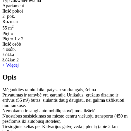
Typ zakwaterowania
Apartament
Ilość pokoi
2
pok.
Rozmiar
2
55 m
Piętro
Piętro
1 z 2
Ilość osób
4
osób.
Łóżka
Łóżka:
2
+ Więcej
Opis
Mėgaukitės ramiu laiku patys ar su draugais, šeima
Privatumas ir ramybė yra garantija Unikalus, gražaus dizaino ir
erdvus (55 m²) butas, siūlantis daug daugiau, nei galima užfiksuoti
nuotraukose.
Nemokama ir saugi automobilių stovėjimo aikštelė
Nuostabus susisiekimas su miesto centru viešuoju transportu (450 m
pėsčiomis iki autobusų stotelės).
Tiesioginis kelias per Kalvarijos gatvę veda į plentą (apie 2 km