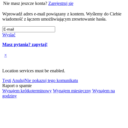
Nie masz jeszcze konta?
Zarejestruj się
Wprowadź adres e-mail powiązany z kontem. Wyślemy do Ciebie
wiadomość z łączem umożliwiającym zresetowanie hasła.
Wyslać
Masz pytania? zapytaj!
×
Location services must be enabled.
Tęsti
Anuluj
Nie pokazuj tego komunikatu
Raport o spamie
Wynajem krótkoterminowy
Wynajem miesięczny
Wynajem na
godziny