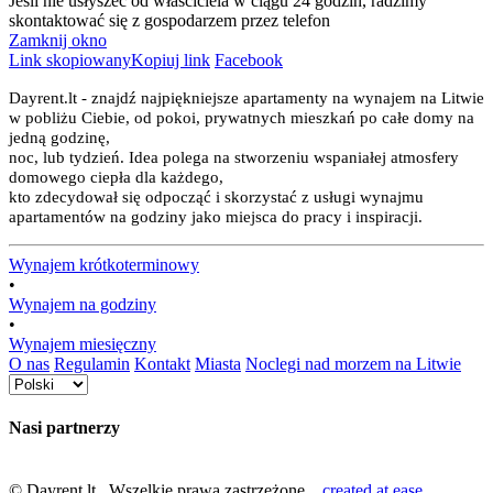
Jeśli nie usłyszeć od właściciela w ciągu 24 godzin, radzimy
skontaktować się z gospodarzem przez telefon
Zamknij okno
Link skopiowany
Kopiuj link
Facebook
Dayrent.lt - znajdź najpiękniejsze apartamenty na wynajem na Litwie
w pobliżu Ciebie, od pokoi, prywatnych mieszkań po całe domy na
jedną godzinę,
noc, lub tydzień. Idea polega na stworzeniu wspaniałej atmosfery
domowego ciepła dla każdego,
kto zdecydował się odpocząć i skorzystać z usługi wynajmu
apartamentów na godziny jako miejsca do pracy i inspiracji.
Wynajem krótkoterminowy
•
Wynajem na godziny
•
Wynajem miesięczny
O nas
Regulamin
Kontakt
Miasta
Noclegi nad morzem na Litwie
Nasi partnerzy
© Dayrent.lt Wszelkie prawa zastrzeżone.
created at ease